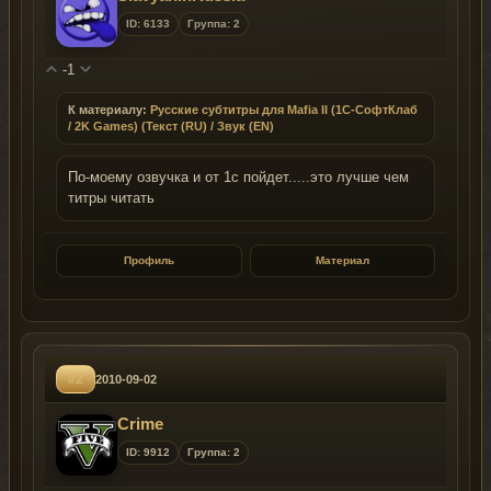
ID: 6133
Группа: 2
-1
К материалу:
Русские субтитры для Mafia II (1C-СофтКлаб
/ 2K Games) (Текст (RU) / Звук (EN)
По-моему озвучка и от 1с пойдет.....это лучше чем
титры читать
Профиль
Материал
#2
2010-09-02
Crime
ID: 9912
Группа: 2