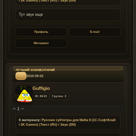
/ 2K Games) (Текст (RU) / Звук (EN)
Тут звук еще
Профиль
E-mail
Материал
#1
2010-09-02
Guffigio
ID: 8633
Группа: 2
1
К материалу:
Русские субтитры для Mafia II (1C-СофтКлаб
/ 2K Games) (Текст (RU) / Звук (EN)