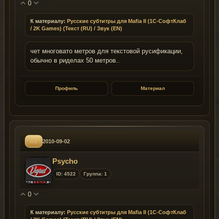
0
К материалу:
Русские субтитры для Mafia II (1C-СофтКлаб
/ 2K Games) (Текст (RU) / Звук (EN)
чет многовато метров для текстовой русификации,
обычно в риделах 50 метров..
Профиль
Материал
#3
2010-09-02
Psycho
ID: 4522
Группа: 1
0
К материалу:
Русские субтитры для Mafia II (1C-СофтКлаб