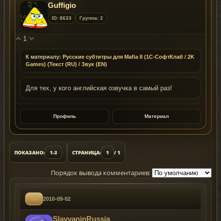
Guffigio
ID: 8633
Группа: 2
1
К материалу:
Русские субтитры для Mafia II (1C-СофтКлаб / 2K
Games) (Текст (RU) / Звук (EN)
Для тех, у кого английская озвучка в самый раз!
Профиль
Материал
ПОКАЗАНО:
1-3
СТРАНИЦА:
1
/ 1
Порядок вывода комментариев:
#4
2010-09-02
SlavyaninRussia