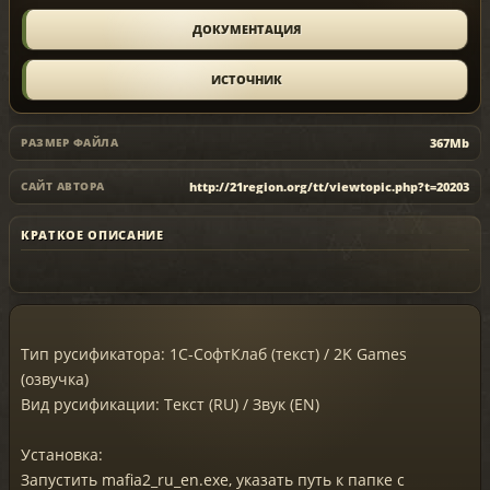
ДОКУМЕНТАЦИЯ
ИСТОЧНИК
367Mb
РАЗМЕР ФАЙЛА
http://21region.org/tt/viewtopic.php?t=20203
САЙТ АВТОРА
КРАТКОЕ ОПИСАНИЕ
Тип русификатора: 1C-СофтКлаб (текст) / 2K Games
(озвучка)
Вид русификации: Текст (RU) / Звук (EN)
Установка:
Запустить mafia2_ru_en.exe, указать путь к папке с