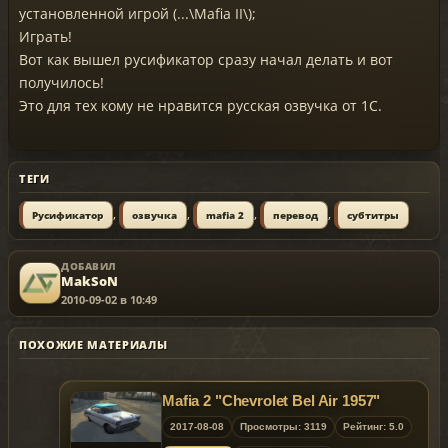
установленной игрой (...\Mafia II\);
Играть!
Вот как вышел русификатор сразу начал делать и вот
получилось!
Это для тех кому не нравится русская озвучка от 1С.
ТЕГИ
,
,
,
,
Русификатор
озвучка
mafia 2
перевод
субтитры
ДОБАВИЛ
MakSoN
2010-09-02 в 10:49
ПОХОЖИЕ МАТЕРИАЛЫ
Mafia 2 "Chevrolet Bel Air 1957"
2017-08-08
Просмотры: 3119
Рейтинг: 5.0