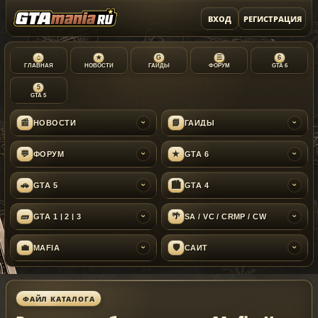
ВХОД
РЕГИСТРАЦИЯ
⌂
★
G
☰
6
ГЛАВНАЯ
НОВОСТИ
ГАЙДЫ
ФОРУМ
GTA 6
5
GTA 5
📰
📘
НОВОСТИ
ГАЙДЫ
›
›
💬
★
ФОРУМ
GTA 6
›
›
🚗
🏙
GTA 5
GTA 4
›
›
🧱
🌴
GTA 1 | 2 | 3
SA / VC / CRMP / CW
›
›
💼
🛡
MAFIA
САЙТ
›
›
ФАЙЛ КАТАЛОГА