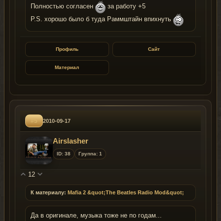
Полностью согласен
за работу +5
P.S. хорошо было б туда Раммштайн впихнуть
Профиль
Сайт
Материал
#5
2010-09-17
Airslasher
ID: 38
Группа: 1
12
К материалу:
Mafia 2 &quot;The Beatles Radio Mod&quot;
Да в оригинале, музыка тоже не по годам...