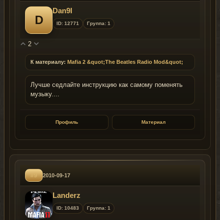
Dan9I
D
ID: 12771
Группа: 1
2
К материалу:
Mafia 2 &quot;The Beatles Radio Mod&quot;
Лучше седлайте инструкцию как самому поменять
музыку....
Профиль
Материал
#9
2010-09-17
Landerz
ID: 10483
Группа: 1