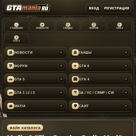
ВХОД
РЕГИСТРАЦИЯ
⌂
★
G
☰
6
ГЛАВНАЯ
НОВОСТИ
ГАЙДЫ
ФОРУМ
GTA 6
5
GTA 5
📰
📘
НОВОСТИ
ГАЙДЫ
›
›
💬
★
ФОРУМ
GTA 6
›
›
🚗
🏙
GTA 5
GTA 4
›
›
🧱
🌴
GTA 1 | 2 | 3
SA / VC / CRMP / CW
›
›
💼
🛡
MAFIA
САЙТ
›
›
ФАЙЛ КАТАЛОГА