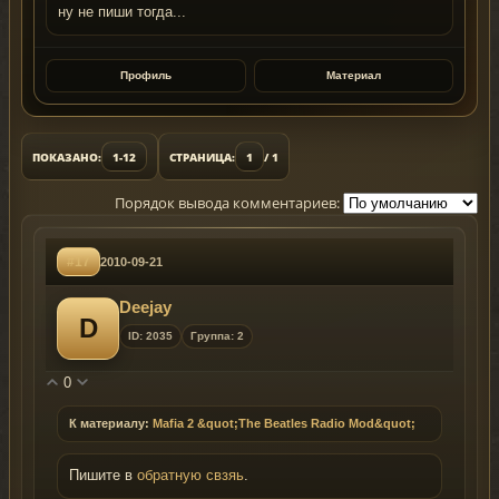
ну не пиши тогда...
Профиль
Материал
ПОКАЗАНО:
1-12
СТРАНИЦА:
1
/ 1
Порядок вывода комментариев:
#17
2010-09-21
Deejay
D
ID: 2035
Группа: 2
0
К материалу:
Mafia 2 &quot;The Beatles Radio Mod&quot;
Пишите в
обратную свзяь
.