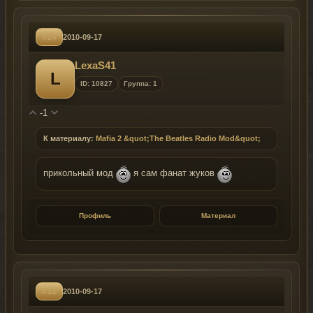
#14
2010-09-17
LexaS41
L
ID: 10827
Группа: 1
-1
К материалу:
Mafia 2 &quot;The Beatles Radio Mod&quot;
прикольный мод
я сам фанат жуков
Профиль
Материал
#12
2010-09-17