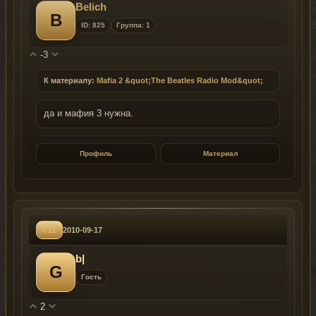
Belich
B
ID: 825
Группа: 1
-3
К материалу:
Mafia 2 &quot;The Beatles Radio Mod&quot;
да и мафия 3 нужна.
Профиль
Материал
#11
2010-09-17
b|
G
Гость
2