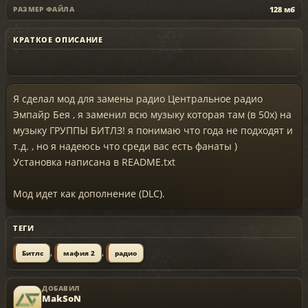
128 мб
РАЗМЕР ФАЙЛА
КРАТКОЕ ОПИСАНИЕ
Я сделал мод для замены радио Центральное радио
Эмпайр Бея , я заменил всю музыку которая там (в 50х) на
музыку ГРУППЫ БИТЛЗ! я понимаю что года не подходят и
т.д. , но я надеюсь что среди вас есть фанаты )
Установка написана в README.txt
Мод идет как дополнение (DLC).
ТЕГИ
,
,
Битлс
мафия 2
радио
ДОБАВИЛ
MakSoN