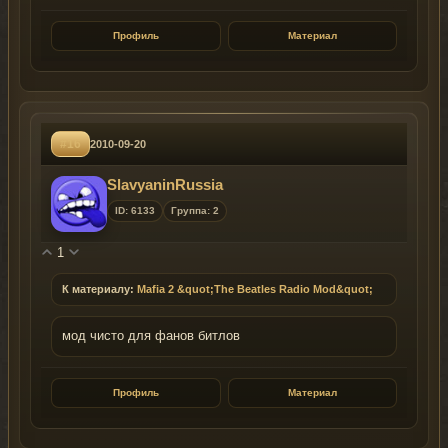
Профиль
Материал
#16
2010-09-20
SlavyaninRussia
ID: 6133
Группа: 2
1
К материалу:
Mafia 2 &quot;The Beatles Radio Mod&quot;
мод чисто для фанов битлов
Профиль
Материал