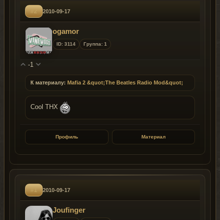
#2
2010-09-17
ogamor
ID: 3114
Группа: 1
-1
К материалу:
Mafia 2 &quot;The Beatles Radio Mod&quot;
Cool THX
Профиль
Материал
#1
2010-09-17
Joufinger