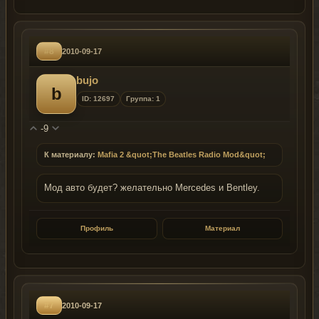
#8
2010-09-17
bujo
b
ID: 12697
Группа: 1
-9
К материалу:
Mafia 2 &quot;The Beatles Radio Mod&quot;
Мод авто будет? желательно Mercedes и Bentley.
Профиль
Материал
#7
2010-09-17