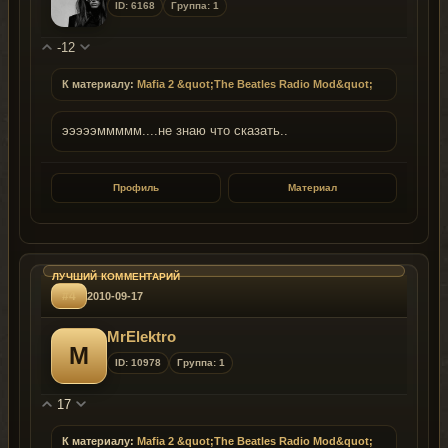
ID: 6168
Группа: 1
-12
К материалу:
Mafia 2 &quot;The Beatles Radio Mod&quot;
эээээммммм....не знаю что сказать..
Профиль
Материал
#4
2010-09-17
MrElektro
M
ID: 10978
Группа: 1
17
К материалу:
Mafia 2 &quot;The Beatles Radio Mod&quot;