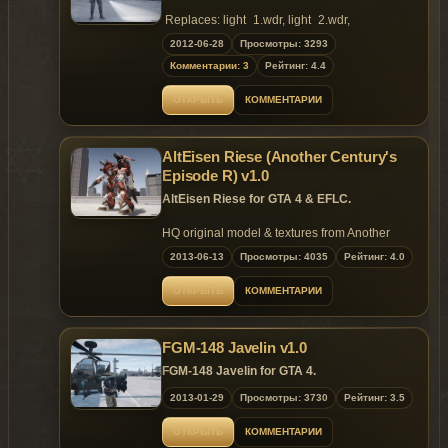
Replaces: light_1.wdr, light_2.wdr,
FlashLight.asi, FlashLight.ini
2012-06-28
Просмотры: 3293
Комментарии: 3
Рейтинг: 4.4
ОТКРЫТЬ
КОММЕНТАРИИ
AltEisen Riese (Another Century's
Episode R) v1.0
AltEisen Riese for GTA 4 & EFLC.
HQ original model & textures from Another
Century's Episode (A.C.E.)
2013-06-13
Просмотры: 4035
Рейтинг: 4.0
Convert into IV by: metalwars
Wanzer Script by: ++++
ОТКРЫТЬ
КОММЕНТАРИИ
If you are remodeling "Patriot", you should
return it.
FGM-148 Javelin v1.0
This mod is made based on standard "patriot".
You should replace default PATRIOT with
FGM-148 Javelin for GTA 4.
HANDLING in this file.
2013-01-29
Просмотры: 3730
Рейтинг: 3.5
If not, this script may crash.
ОТКРЫТЬ
КОММЕНТАРИИ
Installation: