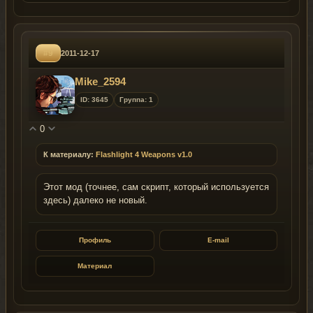
#9
2011-12-17
Mike_2594
ID: 3645
Группа: 1
0
К материалу:
Flashlight 4 Weapons v1.0
Этот мод (точнее, сам скрипт, который используется
здесь) далеко не новый.
Профиль
E-mail
Материал