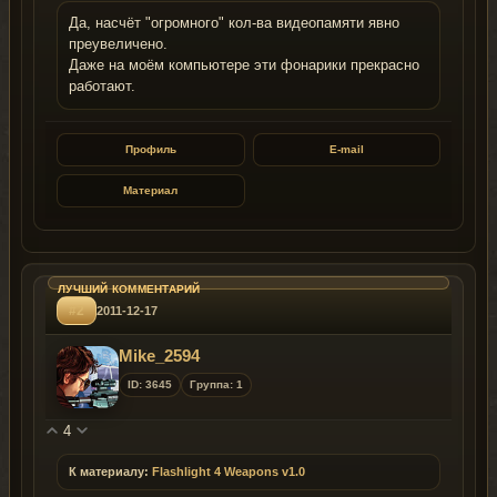
Да, насчёт "огромного" кол-ва видеопамяти явно
преувеличено.
Даже на моём компьютере эти фонарики прекрасно
работают.
Профиль
E-mail
Материал
#2
2011-12-17
Mike_2594
ID: 3645
Группа: 1
4
К материалу:
Flashlight 4 Weapons v1.0