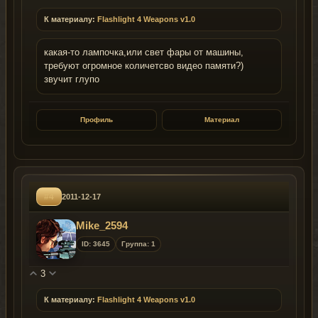
К материалу:
Flashlight 4 Weapons v1.0
какая-то лампочка,или свет фары от машины,
требуют огромное количетсво видео памяти?)
звучит глупо
Профиль
Материал
#4
2011-12-17
Mike_2594
ID: 3645
Группа: 1
3
К материалу:
Flashlight 4 Weapons v1.0