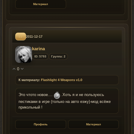
Материал
#7
2011-12-17
karina
ID: 5793
Группа: 2
0
К материалу:
Flashlight 4 Weapons v1.0
Это чтото новое....
.Хоть я и не пользуюсь
пестиками в игре (только на авто езжу)-мод всёже
прикольный !
Профиль
Материал