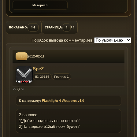
Материал
ПОКАЗАНО:
1-8
СТРАНИЦА:
1
/ 1
Порядок вывода комментариев:
#10
2012-02-11
SpeZ
ID: 20135
Группа: 1
0
К материалу:
Flashlight 4 Weapons v1.0
2 вопроса:
1)Днём я надеюсь он не светит?
2)На видюхе 512мб норм будет?