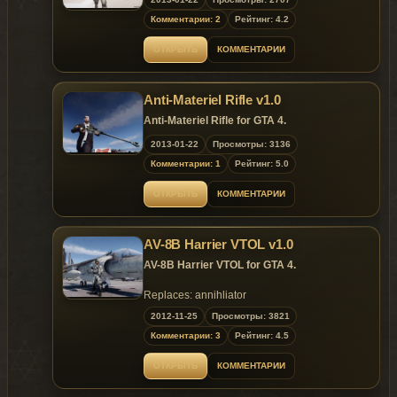
Press "LCtrl" for run or walk drive mode.
Press "LMB" (Attack key) fire weapon.
Комментарии: 2
Рейтинг: 4.2
Press "Q" change the weapons, there 3 type of
weapons
ОТКРЫТЬ
КОММЕНТАРИИ
Press "LAlt" for auto drive mode. This robot will
follow you (you should be outside the robot)
Anti-Materiel Rifle v1.0
Press "LAlt + LMB" for automatic firing (you
should be outside the robot)
Anti-Materiel Rifle for GTA 4.
Set waypoint on the map & Press "LAlt" for auto
2013-01-22
Просмотры: 3136
drive (You should be in the robot)
Комментарии: 1
Рейтинг: 5.0
ОТКРЫТЬ
КОММЕНТАРИИ
AV-8B Harrier VTOL v1.0
AV-8B Harrier VTOL for GTA 4.
Replaces: annihliator
2012-11-25
Просмотры: 3821
Комментарии: 3
Рейтинг: 4.5
ОТКРЫТЬ
КОММЕНТАРИИ