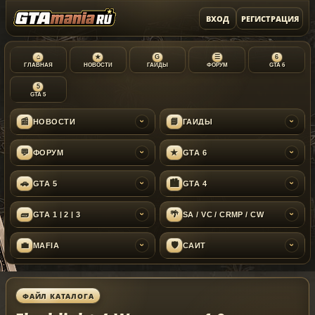
ВХОД
РЕГИСТРАЦИЯ
⌂
★
G
☰
6
ГЛАВНАЯ
НОВОСТИ
ГАЙДЫ
ФОРУМ
GTA 6
5
GTA 5
📰
📘
НОВОСТИ
ГАЙДЫ
›
›
💬
★
ФОРУМ
GTA 6
›
›
🚗
🏙
GTA 5
GTA 4
›
›
🧱
🌴
GTA 1 | 2 | 3
SA / VC / CRMP / CW
›
›
💼
🛡
MAFIA
САЙТ
›
›
ФАЙЛ КАТАЛОГА