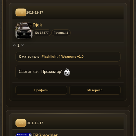
#6
2011-12-17
Djek
ID: 17877
Группа: 1
1
К материалу:
Flashlight 4 Weapons v1.0
Светит как "Прожектор"
Профиль
Материал
#5
2011-12-17
FPSmodder