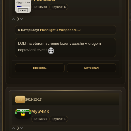
ID: 19758
Группа: 6
0
К материалу:
Flashlight 4 Weapons v1.0
LOL! na vtorom screene lazer vaapshe v drugom
napravlenii svetit
Профиль
Материал
#3
2011-12-17
МурЧИК
ID: 13901
Группа: 1
3