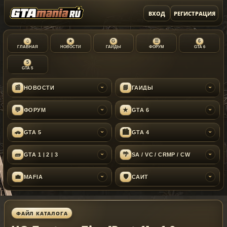
ВХОД
РЕГИСТРАЦИЯ
⌂
★
G
☰
6
ГЛАВНАЯ
НОВОСТИ
ГАЙДЫ
ФОРУМ
GTA 6
5
GTA 5
📰
📘
НОВОСТИ
ГАЙДЫ
›
›
💬
★
ФОРУМ
GTA 6
›
›
🚗
🏙
GTA 5
GTA 4
›
›
🧱
🌴
GTA 1 | 2 | 3
SA / VC / CRMP / CW
›
›
💼
🛡
MAFIA
САЙТ
›
›
ФАЙЛ КАТАЛОГА