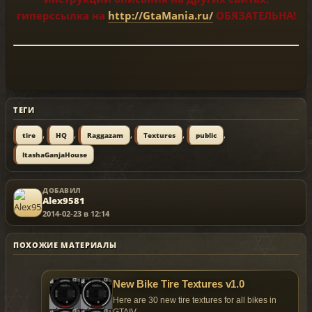
гиперссылка на
http://GtaMania.ru/
ОБЯЗАТЕЛЬНА!
ТЕГИ
,
,
,
,
,
tire
HQ
Raggazam
Textures
public
ItashaGanjaHouse
ДОБАВИЛ
Alex9581
2014-02-23 в 12:14
ПОХОЖИЕ МАТЕРИАЛЫ
New Bike Tire Textures v1.0
Here are 30 new tire textures for all bikes in