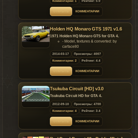
Комментарии: 1
Рейтинг: 5.0
Features:
- Model support all features of the
ОТКРЫТЬ
КОММЕНТАРИИ
game.
Replaces: any car
Holden HQ Monaro GTS 1971 v1.6
1971 Holden HQ Monaro GTS for GTA 4.
- Model, textures & converted: by
carface80
Features of model:
2014-03-17
Просмотры: 4007
- Model support all features of the
Комментарии: 2
Рейтинг: 4.4
game;
- Made from scratch;
ОТКРЫТЬ
КОММЕНТАРИИ
- Authentic details;
- High quality 3D model with low poly
LOD1 model;
Tsukuba Circuit [HD] v3.0
- Detailed interior and engine bay;
- High quality textures;
Tsukuba Circuit HD for GTA 4.
- Low WTD size;
- Functional turn indicators from the
2012-09-10
Просмотры: 4700
instrument clusters;
Комментарии: 4
Рейтинг: 3.4
- Illuminated instrument gauges.
Updates: Fixed collision model for the wheels
ОТКРЫТЬ
КОММЕНТАРИИ
Replaces: any car