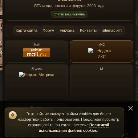
GTA-моды, новости и форум с 2008 года
Статистика активна
Карта сайта
Форум
Реклама
Контакты
sitemap.xml
Mail
ИКС
Яндекс
LI
Rambler
Этот сайт использует файлы cookies для более
🍪
комфортной работы пользователя. Продолжая просмотр
страниц сайта, вы соглашаетесь с
Политикой
использования файлов cookies
.
GtaMania — фан-сайт и не является официальным сайтом Rockstar Games.
Rockstar Games, Grand Theft Auto, GTA и другие названия принадлежат их