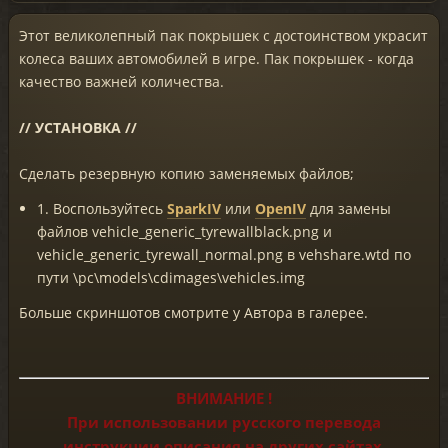
Этот великолепный пак покрышек с достоинством украсит
колеса ваших автомобилей в игре. Пак покрышек - когда
качество важней количества.
// УСТАНОВКА //
Сделать резервную копию заменяемых файлов;
1. Воспользуйтесь
SparkIV
или
OpenIV
для замены
файлов vehicle_generic_tyrewallblack.png и
vehicle_generic_tyrewall_normal.png в vehshare.wtd по
пути \pc\models\cdimages\vehicles.img
Больше скриншотов смотрите у Автора в галерее.
ВНИМАНИЕ !
При использовании русского перевода
инструкции описания на других сайтах,