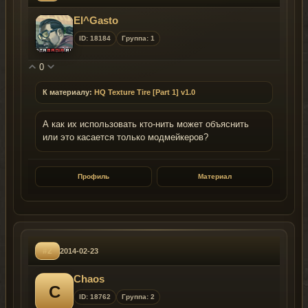
El^Gasto
ID: 18184
Группа: 1
0
К материалу:
HQ Texture Tire [Part 1] v1.0
А как их использовать кто-нить может объяснить
или это касается только модмейкеров?
Профиль
Материал
#2
2014-02-23
Chaos
C
ID: 18762
Группа: 2