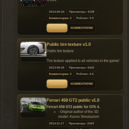
GTAIV.
- Bridgestone Battlax Hard
2014-06-24
Просмотры: 4158
- Bridgestone Battlax Medium
Комментарии: 2
Рейтинг: 5.0
- Bridgestone Battlax Soft
- Bridgestone Battlax Extrasoft
ОТКРЫТЬ
КОММЕНТАРИИ
- Dunlop
- Dunlop Moto2
- Dunlop NTEC 1
Public tire texture v1.0
- Dunlop NTEC 2
- Pirelli Diablo
Public tire texture
- Michelin Pilot Street
Tire texture applied to all vehicles in the game!
These 10 textures are available in 3 versions.
2013-06-26
Просмотры: 6442
Slick profile, rain profile and gta4 profile.
6 kinds of styles optional
The normals for all versions are included.
Комментарии: 2
Рейтинг: 4.6
Installation Method: Readme
ОТКРЫТЬ
КОММЕНТАРИИ
I hope you 'll like it!
Ferrari 458 GT2 public v1.0
Replaces: vehshare.wtd
Ferrari 458 GT2 public for GTA 4.
- Original author of the 3D
model: Kunos Simulazioni
- Converted to GTA4 by: ToneBee
2014-11-17
Просмотры: 2425
- Author Email: tonebee@live.com