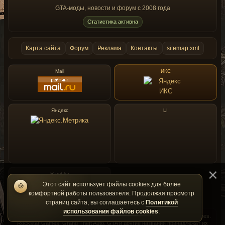
secondary stunt
GTA-моды, новости и форум с 2008 года
Статистика активна
You can change the hotkey in the self-
generated .ini file
Credits
Карта сайта
Форум
Реклама
Контакты
sitemap.xml
Bicycle anims by Yeardley Diamond
FMXIV anims by Bob Lester
Models by emad-tvk
Mail
ИКС
Script by JulioNIB
Яндекс
LI
Rambler
Этот сайт использует файлы cookies для более
🍪
комфортной работы пользователя. Продолжая просмотр
страниц сайта, вы соглашаетесь с
Политикой
использования файлов cookies
.
GtaMania — фан-сайт и не является официальным сайтом Rockstar Games.
Rockstar Games, Grand Theft Auto, GTA и другие названия принадлежат их