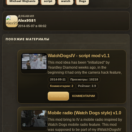
,
,
,
Michael Wojtanis
script
watch
Dogs
ДОБАВИЛ
Alex9581
2014-05-07 в 00:02
ПОХОЖИЕ МАТЕРИАЛЫ
WatchDogsIV - script mod v1.1
This mod idea has been "initialized" by
Yeardley Diamond weeks ago, in the
beginning it had only the camera hack feature,
but inspired by ac.amir new (w.i.p.) Aiden
2014-09-11
Просмотры: 10218
Pearce model with animated coat i created
Комментарии: 2
Рейтинг: 3.9
more features inspired by the Watch Dogs
game. Ac.amir also helped with the custom
ОТКРЫТЬ
КОММЕНТАРИИ
animations.
-To have the squared map, install the squared
Mobile radio (Watch Dogs style) v1.0
map option or use one that you prefer, for
example, the squared map by XForceP
This mod bring to IV a mobile radio inspired by
-To have the map on right + hide the original
Watch Dogs mobile radio feature. This mod
wanted stars and weapon icon, install the first
was supposed to be part of my #WatchDogsIV