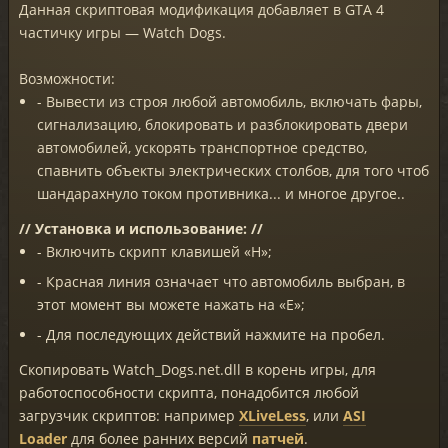
Данная скриптовая модификация добавляет в GTA 4
частичку игры — Watch Dogs.
Возможности:
- Вывести из строя любой автомобиль, включать фары,
сигнализацию, блокировать и разблокировать двери
автомобилей, ускорять транспортное средство,
спавнить объекты электрических столбов, для того чтоб
шандарахнуло током противника... и многое другое..
// Установка и использование: //
- Включить скрипт клавишей «H»;
- Красная линия означает что автомобиль выбран, в
этот момент вы можете нажать на «E»;
- Для последующих действий нажмите на пробел.
Скопировать Watch_Dogs.net.dll в корень игры, для
работоспособности скрипта, понадобится любой
загрузчик скриптов: например
XLiveLess
, или
ASI
Loader
для более ранних версий
патчей
.