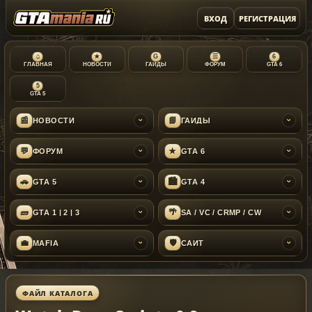
ВХОД
РЕГИСТРАЦИЯ
⌂
★
G
☰
6
ГЛАВНАЯ
НОВОСТИ
ГАЙДЫ
ФОРУМ
GTA 6
5
GTA 5
📰
📘
НОВОСТИ
ГАЙДЫ
›
›
💬
★
ФОРУМ
GTA 6
›
›
🚗
🏙
GTA 5
GTA 4
›
›
🧱
🌴
GTA 1 | 2 | 3
SA / VC / CRMP / CW
›
›
💼
🛡
MAFIA
САЙТ
›
›
ФАЙЛ КАТАЛОГА