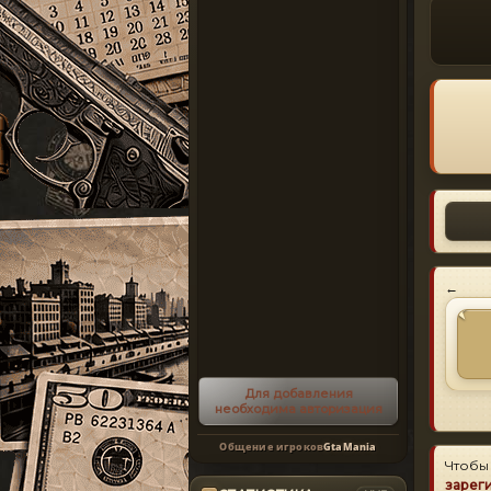
←
Для добавления
необходима авторизация
Общение игроков
GtaMania
Чтобы
зарег