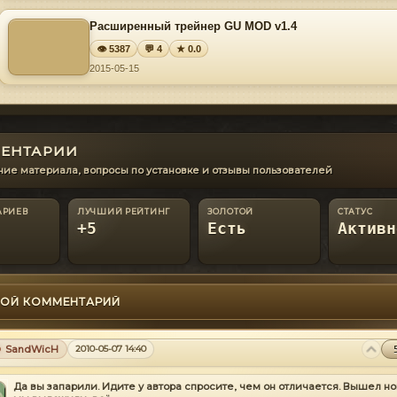
Расширенный трейнер GU MOD v1.4
👁 5387
💬 4
★ 0.0
2015-05-15
ЕНТАРИИ
ие материала, вопросы по установке и отзывы пользователей
АРИЕВ
ЛУЧШИЙ РЕЙТИНГ
ЗОЛОТОЙ
СТАТУС
+5
Есть
Активн
ОЙ КОММЕНТАРИЙ
SandWicH
2010-05-07 14:40
Да вы запарили. Идите у автора спросите, чем он отличается. Вышел но