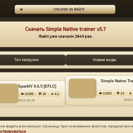
СПАСИБО ЗА ФАЙЛ!
Скачать Simple Native trainer v5.7
Файл уже скачали
2849
раз.
Топ загрузок
Новые моды
Simple Native Tra
SparkIV 0.6.5 [EFLC]
👁 12363
💬 24
★ 
👁 22289
💬 29
★ 4.2
2010-
2010-04-26
 не видеть рекламную страницу при скачивании файлов, предлагаем 
истрироваться
.