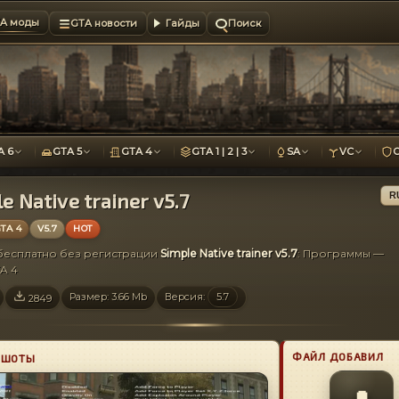
A моды
GTA новости
Гайды
Поиск
A 6
GTA 5
GTA 4
GTA 1 | 2 | 3
SA
VC
e Native trainer v5.7
R
TA 4
V5.7
HOT
 бесплатно без регистрации
Simple Native trainer v5.7
: Программы —
A 4
Размер: 3.66 Mb
Версия:
5.7
2849
ФАЙЛ ДОБАВИЛ
НШОТЫ