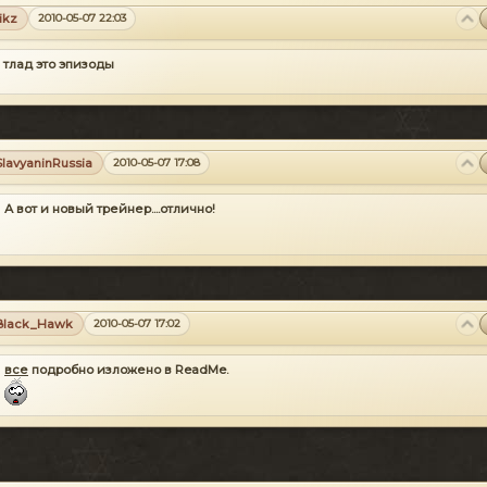
rikz
2010-05-07 22:03
и тлад это эпизоды
SlavyaninRussia
2010-05-07 17:08
А вот и новый трейнер....отлично!
Black_Hawk
2010-05-07 17:02
все
подробно изложено в
ReadMe.