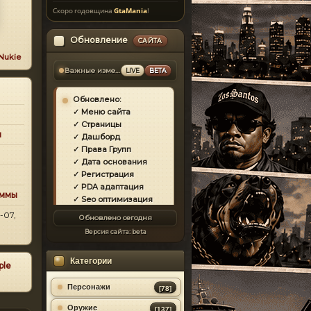
Скоро годовщина
GtaMania
!
Обновление
САЙТА
Nukie
Важные изменения
LIVE
BETA
Обновлено:
✓ Меню сайта
✓ Страницы
и
✓ Дашборд
✓ Права Групп
✓ Дата основания
✓ Регистрация
✓ PDA адаптация
аммы
✓ Seo оптимизация
✓ Защита сайта
-07,
Обновлено сегодня
✓ Загрузка страниц
Версия сайта:
beta
✓ Моды
✓ Главная
Категории
✓ Репутация
ple
✓ Золотой коммент
✓ Футер
Персонажи
[78]
✓ Форум
Оружие
[137]