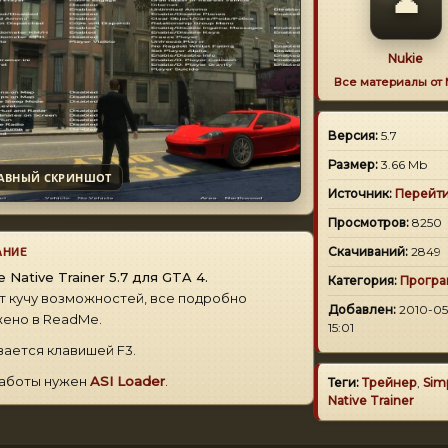
👤
Nukie
Все материалы от
Версия:
5.7
Размер:
3.66 Mb
АВНЫЙ СКРИНШОТ
Источник:
Перейт
Просмотров:
8250
АНИЕ
Скачиваний:
2849
e Native Trainer 5.7 для GTA 4.
Категория:
Прогр
 кучу возможностей, все подробно
Добавлен:
2010-05
ено в ReadMe.
15:01
ается клавишей F3.
работы нужен
ASI Loader
.
Теги:
Трейнер
,
Sim
Native Trainer