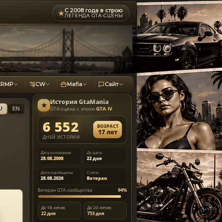
С 2008 года в строю
★
ЛЕГЕНДА GTA-СЦЕНЫ
CRMP
CW
Mafia
Сайт
История
GtaMania
★
GTA-сцена с эпохи
GTA IV
U
EN
6 552
ВОЗРАСТ
17 лет
ДНЕЙ ИСТОРИИ
Дата основания
До даты
28.08.2008
22 дня
Дата годовщины
Статус
28.08.2026
Ветеран
Ветеран GTA-сообщества
94%
До 18-летия:
До 20-летия:
22 дня
753 дня