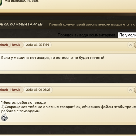
мы выложили, всё.
ОВКА КОММЕНТАРИЕВ
Лучший комментарий автоматически выделяется по
Порядок вывода комментариев:
Black_Hawk
2010-06-25 11:14
Если у машины нет экстры, то естессно не будет ничего!
Black_Hawk
2010-05-09 08:21
1)Экстры работают везде
2)Сокращения тебе ни о чем не говорят? ок, объясняю: файлы чтобы трен
работал с эпизодами