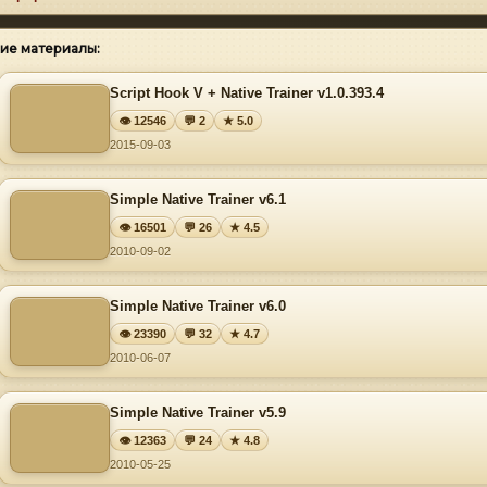
ие материалы:
Script Hook V + Native Trainer v1.0.393.4
👁 12546
💬 2
★ 5.0
2015-09-03
Simple Native Trainer v6.1
👁 16501
💬 26
★ 4.5
2010-09-02
Simple Native Trainer v6.0
👁 23390
💬 32
★ 4.7
2010-06-07
Simple Native Trainer v5.9
👁 12363
💬 24
★ 4.8
2010-05-25