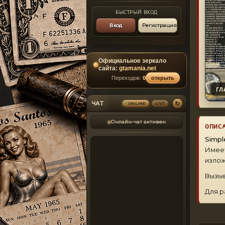
БЫСТРЫЙ ВХОД
Вход
Регистрация
Официальное зеркало
сайта:
gtamania.net
Переходов:
0
открыть
ГЛ
↻
ЧАТ
LIVE
ONLINE
Онлайн-чат активен
ОПИС
Simpl
Имеет
излож
Вызыв
Для 