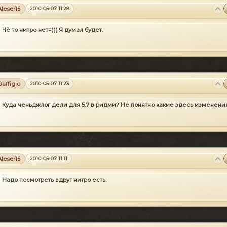
Aleser15
2010-05-07 11:28
Чё то нитро нет=(((
Я думал будет.
Guffigio
2010-05-07 11:23
Куда ченьджлог дели для 5.7 в ридми? Не понятно какие здесь изменени
Aleser15
2010-05-07 11:11
Надо посмотреть вдруг нитро есть.