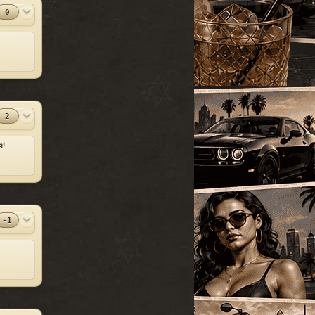
0
SparkIV 0.6.8
#13
MOD
[1.0.7.0 + EFLC
1.1.2.0]
Программы
2010-06-07
⬇
Скачиваний:
23528
SandWicH
Открыть
2
Оригинальный
#14
MOD
vehicles.img
Прочие
2009-12-30
я!
⬇
Скачиваний:
23137
Temsnik
Открыть
Патч для GTA 4
#15
-1
MOD
1.0.6.0 (RUS)
Патчи
2010-04-20
⬇
Скачиваний:
22911
BURTON
Открыть
Патч 1.0.3.1 для
#16
MOD
GTA 4 / GTA IV