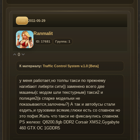
#96
2011-05-29
Ranmalit
ID: 17681
Группа: 1
0
К материалу:
Traffic Control System v.1.0 [Beta]
у меня работает,но толпы такси по прежнему
нагибают либерти сити)) заменено всего две
машины(с модом шли текстурным) такси2 и
полиция2(в спарке модельки не
показываются,залочены?) А так и автобусы стали
ездить,и грузовики всякие,глюки есть со спавном но
это пофиг.Жаль что такси не фиксанулись спавном.
PS железо: Q8200,8gb DDR2 Corsair XMS2,Gygabyte
460 GTX OC 1GDDR5