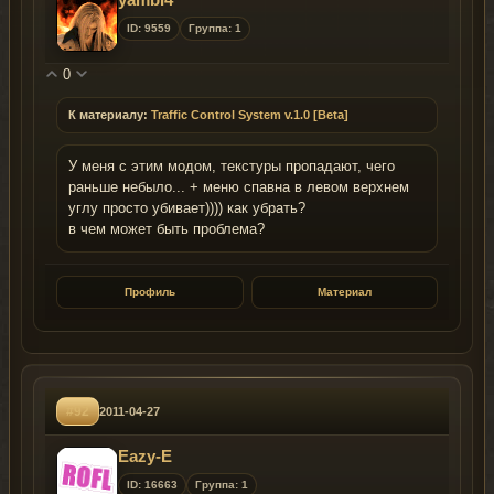
ID: 9559
Группа: 1
0
К материалу:
Traffic Control System v.1.0 [Beta]
У меня с этим модом, текстуры пропадают, чего
раньше небыло... + меню спавна в левом верхнем
углу просто убивает)))) как убрать?
в чем может быть проблема?
Профиль
Материал
#92
2011-04-27
Eazy-Е
ID: 16663
Группа: 1