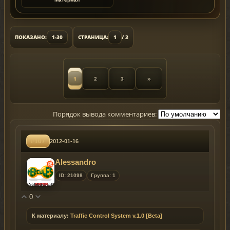
ПОКАЗАНО:
1-30
СТРАНИЦА:
1
/ 3
1
2
3
»
Порядок вывода комментариев:
#107
2012-01-16
Alessandro
ID: 21098
Группа: 1
0
К материалу:
Traffic Control System v.1.0 [Beta]