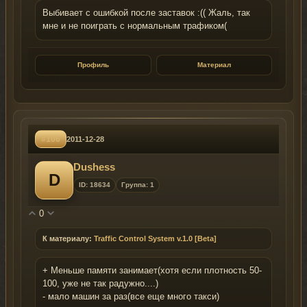
Выбивает с ошибкой после заставок :(( Жаль, так
мне и не поиграть с нормальным трафиком(
Профиль
Материал
#106
2011-12-28
Dushess
D
ID: 18634
Группа: 1
0
К материалу:
Traffic Control System v.1.0 [Beta]
+ Меньше памяти занимает(хотя если плотность 50-
100, уже не так радужно....)
- мало машин за раз(все еще много такси)