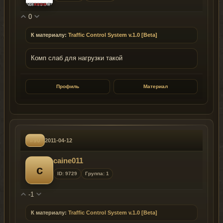
0
К материалу:
Traffic Control System v.1.0 [Beta]
Комп слаб для нагрузки такой
Профиль
Материал
#90
2011-04-12
caine011
c
ID: 9729
Группа: 1
-1
К материалу:
Traffic Control System v.1.0 [Beta]