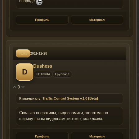
впоряде
Профиль
Материал
#105
2011-12-28
Dushess
D
ID: 18634
Группа: 1
0
К материалу:
Traffic Control System v.1.0 [Beta]
Сколько оперативы, видеопамяти, желательно
ширину шины видеопамяти тоже,
это важно
Профиль
Материал