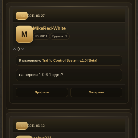
#86
2011-03-27
MikeRed-White
M
ID: 8811
Группа: 1
0
К материалу:
Traffic Control System v.1.0 [Beta]
на версии 1.0.6.1 идет?
Профиль
Материал
#84
2011-03-12