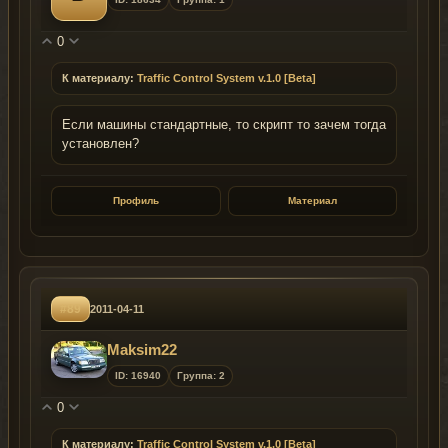
0
К материалу:
Traffic Control System v.1.0 [Beta]
Если машины стандартные, то скрипт то зачем тогда
установлен?
Профиль
Материал
#89
2011-04-11
Maksim22
ID: 16940
Группа: 2
0
К материалу:
Traffic Control System v.1.0 [Beta]