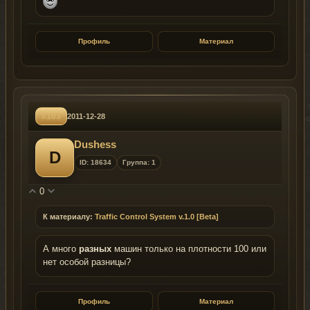
Профиль
Материал
#103
2011-12-28
Dushess
D
ID: 18634
Группа: 1
0
К материалу:
Traffic Control System v.1.0 [Beta]
А много
разных
машин только на плотности 100 или
нет особой разницы?
Профиль
Материал