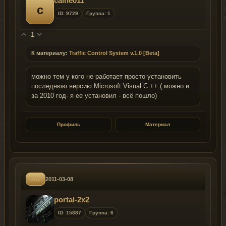
caine011
c
ID: 9729
Группа: 1
-1
К материалу:
Traffic Control System v.1.0 [Beta]
можно тем у кого не работает просто установить
последнюю версию Microsoft Visual C ++ ( можно и
за 2010 год- я ее установил - всё пошло)
Профиль
Материал
#82
2011-03-08
portal-2x2
ID: 15887
Группа: 6