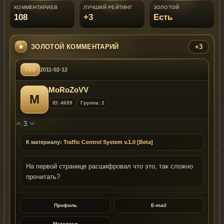
КОММЕНТАРИЕВ
ЛУЧШИЙ РЕЙТИНГ
ЗОЛОТОЙ
108
+3
Есть
ЗОЛОТОЙ КОММЕНТАРИЙ
+3
#69
2011-02-12
MoRoZoVV
M
ID: 4699
Группа: 2
3
К материалу:
Traffic Control System v.1.0 [Beta]
На первой странице расшифровал что это, так сложно
прочитать?
Профиль
E-mail
Материал