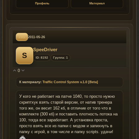
Профиль
Материал
#95
2011-05-26
SpeeDriver
S
ID: 8192
Группа: 1
0
К материалу:
Traffic Control System v.1.0 [Beta]
У кого не работает на патче 1040, то просто нужно
скриптхук взять старой версии, от натив тренера
того же, он весит 162 кб, в отличие от того что в
комплекте (300 кб) и поставить плотность потока на
100, тогда все заработает. А установка проста,
просто взять все из папки с модом и запихнуть в
папку с игрой, в том числе и папку scripts. удачи!