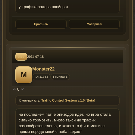
у трафиклоадера наоборот
Профиль
Материал
#99
2011-07-18
Monster22
M
ID: 11654
Группа: 1
0
К материалу:
Traffic Control System v.1.0 [Beta]
на последнем патче эпизодов идет, но игра стала
сильно тормозить, много такси но трафик
разнообразен слегка, и какого то фига машины
прямо передо мной с неба падают