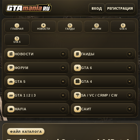
ВХОД
РЕГИСТРАЦИЯ
⌂
★
G
☰
6
ГЛАВНАЯ
НОВОСТИ
ГАЙДЫ
ФОРУМ
GTA 6
5
GTA 5
📰
📘
НОВОСТИ
ГАЙДЫ
›
›
💬
★
ФОРУМ
GTA 6
›
›
🚗
🏙
GTA 5
GTA 4
›
›
🧱
🌴
GTA 1 | 2 | 3
SA / VC / CRMP / CW
›
›
💼
🛡
MAFIA
САЙТ
›
›
ФАЙЛ КАТАЛОГА