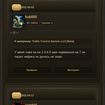
#93
2011-05-03
kub005
ID: 16814
Группа: 1
0
К материалу:
Traffic Control System v.1.0 [Beta]
У меня тоже на на 1.0.4.0 шел нормально на 7 не
пашет нифига че делать не знаю
Профиль
Материал
#91
2011-04-17
yambI4