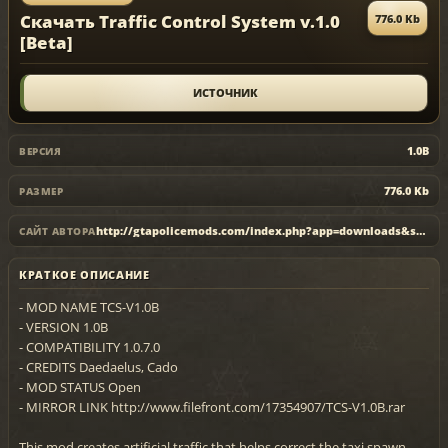
Скачать Traffic Control System v.1.0
776.0 Kb
[Beta]
ИСТОЧНИК
1.0B
ВЕРСИЯ
776.0 Kb
РАЗМЕР
http://gtapolicemods.com/index.php?app=downloads&showfile=404
САЙТ АВТОРА
КРАТКОЕ ОПИСАНИЕ
- MOD NAME TCS-V1.0B
- VERSION 1.0B
- COMPATIBILITY 1.0.7.0
- CREDITS Daedaelus, Cado
- MOD STATUS Open
- MIRROR LINK http://www.filefront.com/17354907/TCS-V1.0B.rar
This mod creates artificial traffic that helps correct the taxi spawn