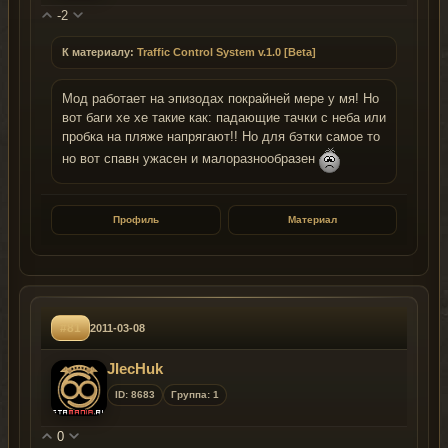
-2
К материалу:
Traffic Control System v.1.0 [Beta]
Мод работает на эпизодах покрайней мере у мя! Но
вот баги хе хе такие как: падающие тачки с неба или
пробка на пляже напрягают!! Но для бэтки самое то
но вот спавн ужасен и малоразнообразен
Профиль
Материал
#81
2011-03-08
JIecHuk
ID: 8683
Группа: 1
0