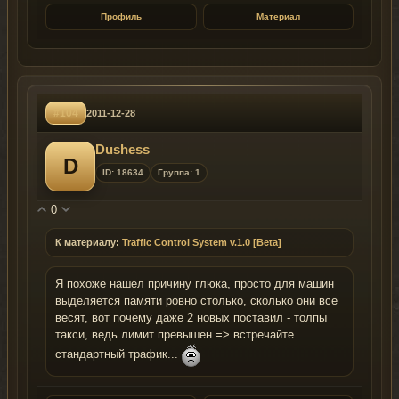
Профиль
Материал
#104
2011-12-28
Dushess
D
ID: 18634
Группа: 1
0
К материалу:
Traffic Control System v.1.0 [Beta]
Я похоже нашел причину глюка, просто для машин
выделяется памяти ровно столько, сколько они все
весят, вот почему даже 2 новых поставил - толпы
такси, ведь лимит превышен => встречайте
стандартный трафик...