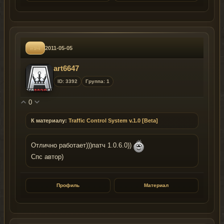
#94
2011-05-05
art6647
ID: 3392
Группа: 1
0
К материалу:
Traffic Control System v.1.0 [Beta]
Отлично работает)))патч 1.0.6.0))
Спс автор)
Профиль
Материал