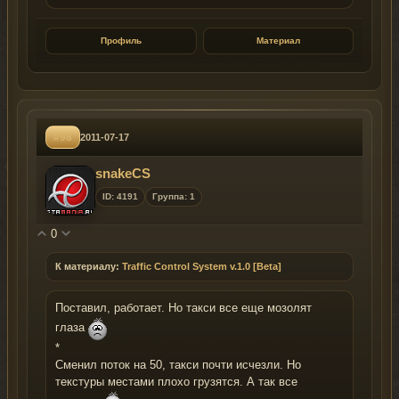
Профиль
Материал
#98
2011-07-17
snakeCS
ID: 4191
Группа: 1
0
К материалу:
Traffic Control System v.1.0 [Beta]
Поставил, работает. Но такси все еще мозолят
глаза
*
Сменил поток на 50, такси почти исчезли. Но
текстуры местами плохо грузятся. А так все