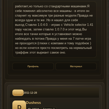
работает,но только со стандартными машинами.Я
себе поменял абсолютно все машины - в итоге он
спаунит ну максимум три разные модели.Правда не
всегда одни и те же .Но я нашел для себя
выход.Ставлю 1.0.4.0. - играю с Vehicle selector 1.41
пару часов, затем ставлю 1.0.7.0 и этот мод.Вы
итоге все тачки которые я уставновил можно
наблюдать в потоке.Правда у меня на 7 патче игра
не проходится (глюки с компами и тому подобное )
но если хочется просто посмотреть на нормальный
траффик этот выриант самое оно.
Профиль
Материал
#102
2011-12-28
Dushess
D
ID: 18634
Группа: 1