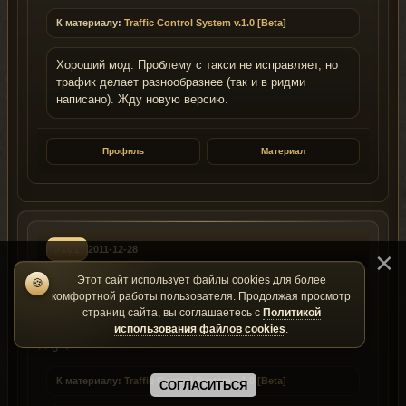
К материалу:
Traffic Control System v.1.0 [Beta]
Хороший мод. Проблему с такси не исправляет, но
трафик делает разнообразнее (так и в ридми
написано). Жду новую версию.
Профиль
Материал
#101
2011-12-28
Этот сайт использует файлы cookies для более
🍪
Dushess
комфортной работы пользователя. Продолжая просмотр
D
ID: 18634
Группа: 1
страниц сайта, вы соглашаетесь с
Политикой
использования файлов cookies
.
0
К материалу:
Traffic Control System v.1.0 [Beta]
СОГЛАСИТЬСЯ