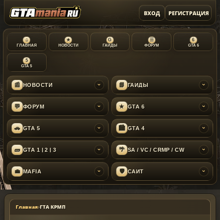
ВХОД
РЕГИСТРАЦИЯ
⌂
★
G
☰
6
ГЛАВНАЯ
НОВОСТИ
ГАЙДЫ
ФОРУМ
GTA 6
5
GTA 5
📰
📘
НОВОСТИ
ГАЙДЫ
›
›
💬
★
ФОРУМ
GTA 6
›
›
🚗
🏙
GTA 5
GTA 4
›
›
🧱
🌴
GTA 1 | 2 | 3
SA / VC / CRMP / CW
›
›
💼
🛡
MAFIA
САЙТ
›
›
Главная
›
ГТА КРМП