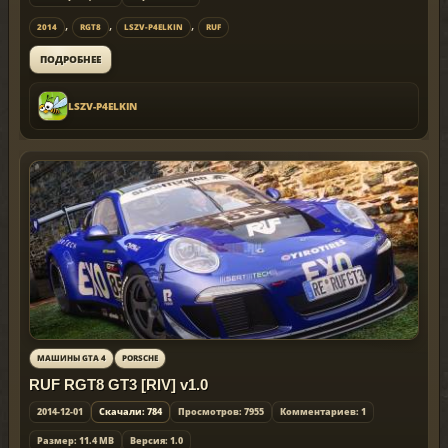
,
,
,
2014
RGT8
LSZV-P4ELKIN
RUF
ПОДРОБНЕЕ
LSZV-P4ELKIN
МАШИНЫ GTA 4
PORSCHE
RUF RGT8 GT3 [RIV] v1.0
2014-12-01
Скачали: 784
Просмотров: 7955
Комментариев: 1
Размер: 11.4 MB
Версия: 1.0