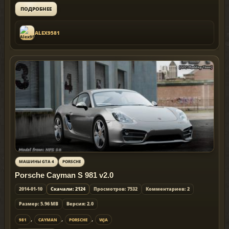
ПОДРОБНЕЕ
ALEX9581
МАШИНЫ GTA 4
PORSCHE
Porsche Cayman S 981 v2.0
2014-01-10
Скачали: 2124
Просмотров: 7532
Комментариев: 2
Размер: 5.96 MB
Версия: 2.0
,
,
,
981
CAYMAN
PORSCHE
WJA