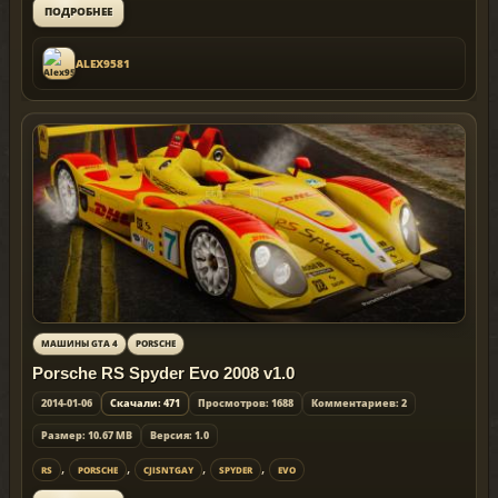
ПОДРОБНЕЕ
ALEX9581
МАШИНЫ GTA 4
PORSCHE
Porsche RS Spyder Evo 2008 v1.0
2014-01-06
Скачали: 471
Просмотров: 1688
Комментариев: 2
Размер: 10.67 MB
Версия: 1.0
,
,
,
,
RS
PORSCHE
CJISNTGAY
SPYDER
EVO