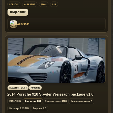
,
,
,
PORSCHE
ALEKSANT
(964)
911
ПОДРОБНЕЕ
ALEX9581
МАШИНЫ GTA 4
PORSCHE
2014 Porsche 918 Spyder Weissach package v1.0
2014-10-05
Скачали: 680
Просмотров: 3108
Комментариев: 1
Размер: 8.63 MB
Версия: 1.0