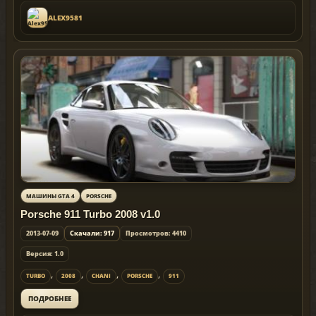
ALEX9581
МАШИНЫ GTA 4
PORSCHE
Porsche 911 Turbo 2008 v1.0
2013-07-09
Скачали: 917
Просмотров: 4410
Версия: 1.0
,
,
,
,
TURBO
2008
CHANI
PORSCHE
911
ПОДРОБНЕЕ