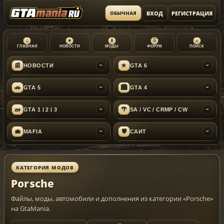
ВХОД
РЕГИСТРАЦИЯ
ОБЫЧНАЯ
⌂
★
⬇
☰
⌕
ГЛАВНАЯ
НОВОСТИ
МОДЫ
ФОРУМ
ПОИСК
📰
★
НОВОСТИ
GTA 6
›
›
🚗
🏙
GTA 5
GTA 4
›
›
🧱
🌴
GTA 1 | 2 | 3
SA / VC / CRMP / CW
›
›
💼
🛡
MAFIA
САЙТ
›
›
КАТЕГОРИЯ МОДОВ
Porsche
Файлы, моды, автомобили и дополнения из категории «Porsche»
на GtaMania.