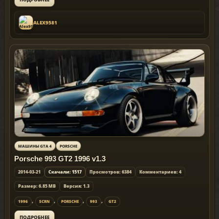
ALEX9581
МАШИНЫ GTA 4
PORSCHE
Porsche 993 GT2 1996 v1.3
2014-03-21
Скачали: 1517
Просмотров: 6384
Комментариев: 4
Размер: 6.85 MB
Версия: 1.3
,
,
,
,
1996
SCRN
PORSCHE
993
GT2
ПОДРОБНЕЕ