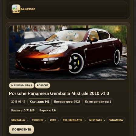
ALEX9581
МАШИНЫ GTA 4
PORSCHE
Porsche Panamera Gemballa Mistrale 2010 v1.0
2013-07-15
Скачали: 842
Просмотров: 5129
Комментариев: 2
Размер: 5.71 MB
Версия: 1.0
,
,
,
,
,
GEMBALLA
PORSCHE
2010
POLICEFANATIC
MISTRALE
PANAMERA
ПОДРОБНЕЕ