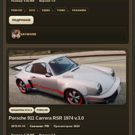
Размер: 4.82 MB
Версия: 1.0
,
,
,
,
PORSCHE
2010
ZQRBA
TURBO
PANAMERA
ПОДРОБНЕЕ
SAYMON9
МАШИНЫ GTA 4
PORSCHE
Porsche 911 Carrera RSR 1974 v.3.0
2015-01-14
Скачали: 778
Просмотров: 3034
Размер: 3,26 MB
Версия: 3.0