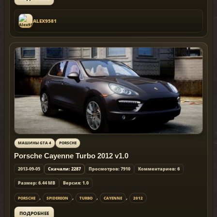
ALEX9581
МАШИНЫ GTA 4
PORSCHE
Porsche Cayenne Turbo 2012 v1.0
2013-09-05
Скачали: 2287
Просмотров: 7910
Комментариев: 6
Размер: 6.44 MB
Версия: 1.0
,
,
,
,
PORSCHE
SPIDEREON
TURBO
CAYENNE
2012
ПОДРОБНЕЕ