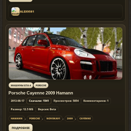
ALEX9581
МАШИНЫ GTA 4
PORSCHE
Porsche Cayenne 2009 Hamann
2013-08-17
Скачали: 1541
Просмотров: 5854
Комментариев: 1
Размер: 12.5 МБ
Версия: Beta
,
,
,
,
HAMANN
PORSCHE
NOVOKA91
2009
CAYENNE
ПОДРОБНЕЕ