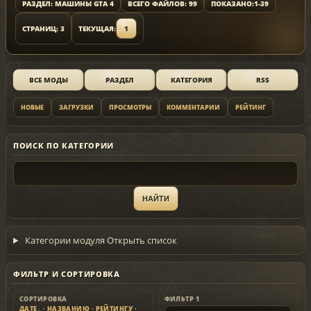
РАЗДЕЛ: МАШИНЫ GTA 4
ВСЕГО ФАЙЛОВ: 99
ПОКАЗАНО:
1-39
СТРАНИЦ: 3
ТЕКУЩАЯ:
1
ВСЕ МОДЫ
РАЗДЕЛ
КАТЕГОРИЯ
RSS
НОВЫЕ
ЗАГРУЗКИ
ПРОСМОТРЫ
КОММЕНТАРИИ
РЕЙТИНГ
ПОИСК ПО КАТЕГОРИИ
Категории модуля
Открыть список
ФИЛЬТР И СОРТИРОВКА
СОРТИРОВКА
ФИЛЬТР 1
ДАТЕ
·
НАЗВАНИЮ
·
РЕЙТИНГУ
·