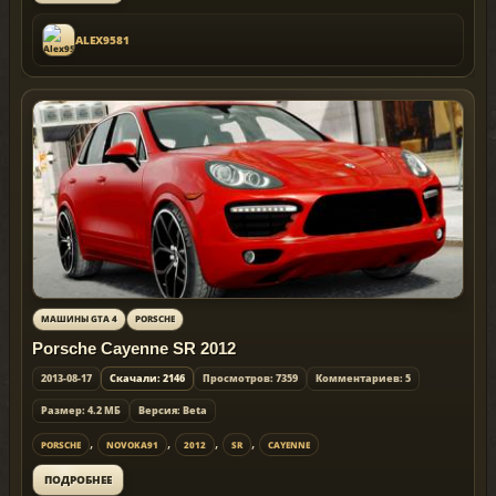
ALEX9581
МАШИНЫ GTA 4
PORSCHE
Porsche Cayenne SR 2012
2013-08-17
Скачали: 2146
Просмотров: 7359
Комментариев: 5
Размер: 4.2 МБ
Версия: Beta
,
,
,
,
PORSCHE
NOVOKA91
2012
SR
CAYENNE
ПОДРОБНЕЕ