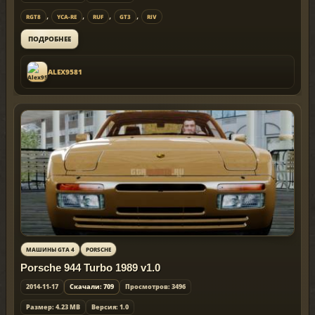
,
,
,
,
RGT8
YCA-RE
RUF
GT3
RIV
ПОДРОБНЕЕ
ALEX9581
МАШИНЫ GTA 4
PORSCHE
Porsche 944 Turbo 1989 v1.0
2014-11-17
Скачали: 709
Просмотров: 3496
Размер: 4.23 MB
Версия: 1.0