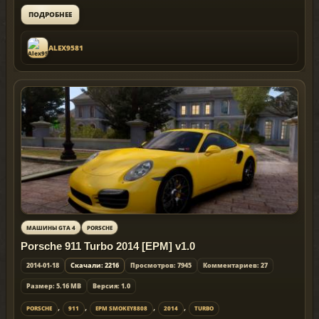
ПОДРОБНЕЕ
ALEX9581
МАШИНЫ GTA 4
PORSCHE
Porsche 911 Turbo 2014 [EPM] v1.0
2014-01-18
Скачали: 2216
Просмотров: 7945
Комментариев: 27
Размер: 5.16 MB
Версия: 1.0
,
,
,
,
PORSCHE
911
EPM SMOKEY8808
2014
TURBO