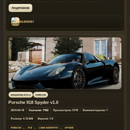
ПОДРОБНЕЕ
ALEX9581
МАШИНЫ GTA 4
PORSCHE
Porsche 918 Spyder v1.0
2014-04-18
Скачали: 1102
Просмотров: 5170
Комментариев: 1
Размер: 4.12 MB
Версия: 1.0
,
,
,
PORSCHE
918
LORD NEOPHYTE
SPYDER