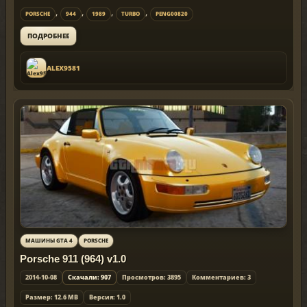
,
,
,
,
PORSCHE
944
1989
TURBO
PENG00820
ПОДРОБНЕЕ
ALEX9581
МАШИНЫ GTA 4
PORSCHE
Porsche 911 (964) v1.0
2014-10-08
Скачали: 907
Просмотров: 3895
Комментариев: 3
Размер: 12.6 MB
Версия: 1.0