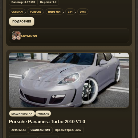
Размер: 3.67 MB
Версия: 1.0
,
,
,
,
CAYMAN
PORSCHE
HNDSYRN
GT4
2015
ПОДРОБНЕЕ
SAYMON9
МАШИНЫ GTA 4
PORSCHE
Porsche Panamera Turbo 2010 V1.0
2015-02-23
Скачали: 650
Просмотров: 3752