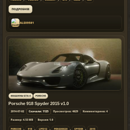
ПОДРОБНЕЕ
ALEX9581
МАШИНЫ GTA 4
PORSCHE
Porsche 918 Spyder 2015 v1.0
2014-07-02
Скачали: 1125
Просмотров: 4629
Комментариев: 4
Размер: 4.53 MB
Версия: 1.0
,
,
,
,
,
PORSCHE
918
LPF312
PENG00820
SPYDER
2015