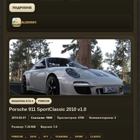
ПОДРОБНЕЕ
ALEX9581
МАШИНЫ GTA 4
PORSCHE
Porsche 911 SportClassic 2010 v1.0
2014-02-01
Скачали: 1044
Просмотров: 4700
Комментариев: 2
Размер: 7.24 MB
Версия: 1.0
,
,
,
,
,
PORSCHE
2010
911
YCANIMA
SPORT
CLASSIC