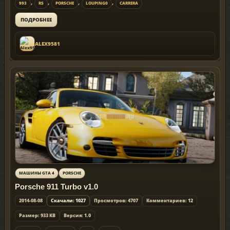
,
,
,
,
993
RS
PORSCHE
LOUPING0
CARRERA
ПОДРОБНЕЕ
ALEX9581
МАШИНЫ GTA 4
PORSCHE
Porsche 911 Turbo v1.0
2014-08-08
Скачали: 1027
Просмотров: 4707
Комментариев: 12
Размер: 933 KB
Версия: 1.0