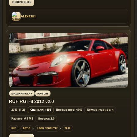
ПОДРОБНЕЕ
ALEX9581
МАШИНЫ GTA 4
PORSCHE
RUF RGT-8 2012 v2.0
2013-11-29
Скачали: 1456
Просмотров: 4742
Комментариев: 4
Размер: 6.9 МB
Версия: 2.0
,
,
,
RUF
RGT-8
LORD NEOPHYTE
2012