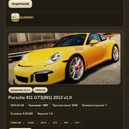
ПОДРОБНЕЕ
ALEX9581
МАШИНЫ GTA 4
PORSCHE
Porsche 911 GT3(991) 2013 v1.0
2014-01-06
Скачали: 1457
Просмотров: 5048
Комментариев: 1
Размер: 8.05 MB
Версия: 1.0
,
,
,
,
,
PORSCHE
SCRN
2013
GT3
991
911