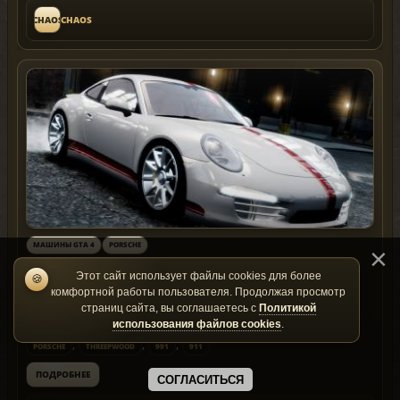
CHAOS
CHAOS
МАШИНЫ GTA 4
PORSCHE
Porsche 911 (991) EPM [Beta]
Этот сайт использует файлы cookies для более
🍪
комфортной работы пользователя. Продолжая просмотр
2013-05-26
Скачали: 1375
Просмотров: 5467
Комментариев: 3
страниц сайта, вы соглашаетесь с
Политикой
Размер: 13.5 MB
Версия: beta
использования файлов cookies
.
,
,
,
PORSCHE
THREEPWOOD
991
911
ПОДРОБНЕЕ
СОГЛАСИТЬСЯ