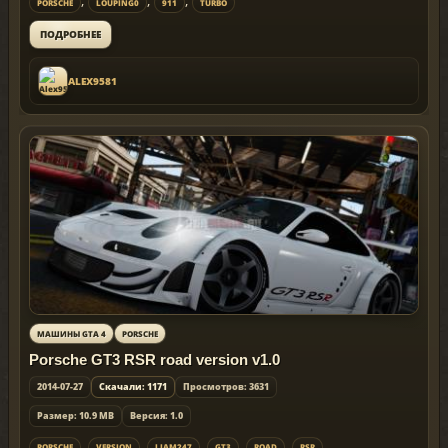
,
,
,
PORSCHE
LOUPING0
911
TURBO
ПОДРОБНЕЕ
ALEX9581
МАШИНЫ GTA 4
PORSCHE
Porsche GT3 RSR road version v1.0
2014-07-27
Скачали: 1171
Просмотров: 3631
Размер: 10.9 MB
Версия: 1.0
,
,
,
,
,
PORSCHE
VERSION
LIAM247
GT3
ROAD
RSR