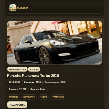
ALEX9581
МАШИНЫ GTA 4
PORSCHE
Porsche Panamera Turbo 2010
2013-08-17
Скачали: 2633
Просмотров: 8840
Размер: 7.3 МБ
Версия: Beta
,
,
,
PORSCHE
NOVOKA91
TURBO
PANAMERA
ПОДРОБНЕЕ