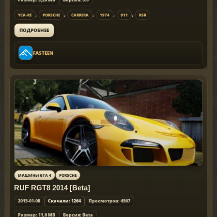
,
,
,
,
,
YCA-RE
PORSCHE
CARRERA
1974
911
RSR
ПОДРОБНЕЕ
FASTEEN
МАШИНЫ GTA 4
PORSCHE
RUF RGT8 2014 [Beta]
2015-01-08
Скачали: 1264
Просмотров: 4567
Размер: 11,6 MB
Версия: Beta