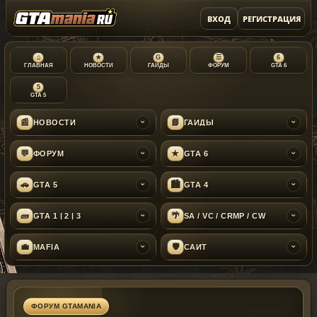
ВХОД
РЕГИСТРАЦИЯ
⌂
★
G
☰
6
ГЛАВНАЯ
НОВОСТИ
ГАЙДЫ
ФОРУМ
GTA 6
5
GTA 5
📰
📘
НОВОСТИ
ГАЙДЫ
›
›
💬
★
ФОРУМ
GTA 6
›
›
🚗
🏙
GTA 5
GTA 4
›
›
🧱
🌴
GTA 1 | 2 | 3
SA / VC / CRMP / CW
›
›
💼
🛡
MAFIA
САЙТ
›
›
ФОРУМ GTAMANIA