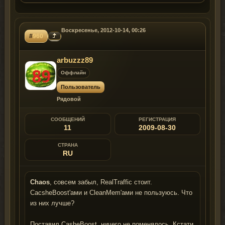
Воскресенье, 2012-10-14, 00:26
#
960
arbuzzz89
Оффлайн
Пользователь
Рядовой
СООБЩЕНИЙ
РЕГИСТРАЦИЯ
11
2009-08-30
СТРАНА
RU
Chaos
, совсем забыл, RealTraffic стоит.
CacsheBoost'ами и CleanMem'ами не пользуюсь. Что
из них лучше?
Поставил CasheBoost, ничего не поменялось. Кстати