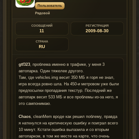
Пользователь
Рядовой
СООБЩЕНИЙ
РЕГИСТРАЦИЯ
11
2009-08-30
СТРАНА
RU
gtf323
, проблема именно в трафике, у меня 3
автопарка. Один тяжелее другого.
Там, где vehicles.img весит 350 МБ я горя не знал,
игра всегда ровно шла. На 450-и метровом уже были
предпосылки пропадания текстур. Последний же
автопарк весит 533 МБ и все проблемы из-за него, я
это сампонимаю.
Chaos
, cleanMem вроде как решил поблему, правда
я наткнулся на критическую ошибку и поиграл всего
10 минут. Кстати ошибка вылазила и со вторым
автопарком, в том же месте на карте, что очень