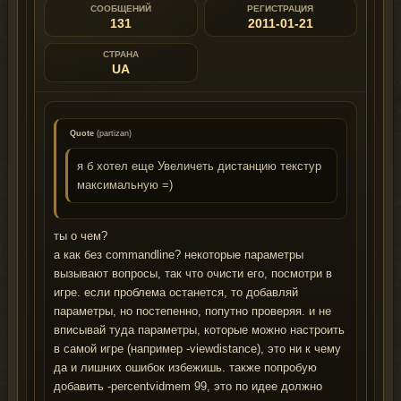
СООБЩЕНИЙ
РЕГИСТРАЦИЯ
131
2011-01-21
СТРАНА
UA
Quote
(
partizan
)
я б хотел еще Увеличеть дистанцию текстур
максимальную =)
ты о чем?
а как без commandline? некоторые параметры
вызывают вопросы, так что очисти его, посмотри в
игре. если проблема останется, то добавляй
параметры, но постепенно, попутно проверяя. и не
вписывай туда параметры, которые можно настроить
в самой игре (например -viewdistance), это ни к чему
да и лишних ошибок избежишь. также попробую
добавить -percentvidmem 99, это по идее должно