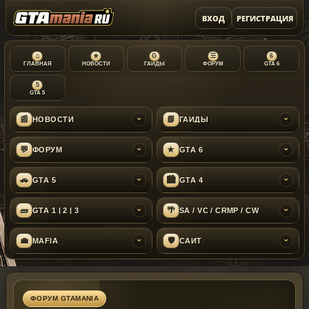
ВХОД
РЕГИСТРАЦИЯ
⌂
★
G
☰
6
ГЛАВНАЯ
НОВОСТИ
ГАЙДЫ
ФОРУМ
GTA 6
5
GTA 5
📰
📘
НОВОСТИ
ГАЙДЫ
›
›
💬
★
ФОРУМ
GTA 6
›
›
🚗
🏙
GTA 5
GTA 4
›
›
🧱
🌴
GTA 1 | 2 | 3
SA / VC / CRMP / CW
›
›
💼
🛡
MAFIA
САЙТ
›
›
ФОРУМ GTAMANIA