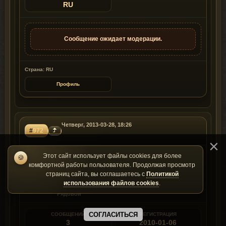
RU
Сообщение ожидает модерации.
Страна: RU
Профиль
Четверг, 2013-03-28, 18:26
#
972
swacs
Этот сайт использует файлы cookies для более
🍪
комфортной работы пользователя. Продолжая просмотр
Оффлайн
страниц сайта, вы соглашаетесь с
Политикой
Пользователь
использования файлов cookies
.
Рядовой
СОГЛАСИТЬСЯ
СООБЩЕНИЙ
РЕГИСТРАЦИЯ
3
2010-01-06