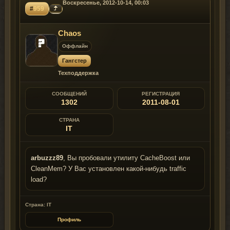
Воскресенье, 2012-10-14, 00:03
#
959
Chaos
Оффлайн
Гангстер
Техподдержка
СООБЩЕНИЙ
РЕГИСТРАЦИЯ
1302
2011-08-01
СТРАНА
IT
arbuzzz89
, Вы пробовали утилиту CacheBoost или
CleanMem? У Вас установлен какой-нибудь traffic
load?
Страна: IT
Профиль