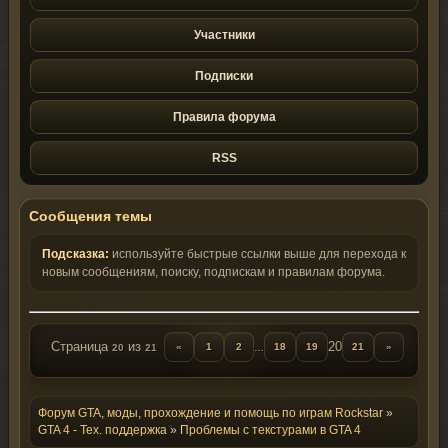
Участники
Подписки
Правила форума
RSS
Сообщения темы
Подсказка:
используйте быстрые ссылки выше для перехода к
новым сообщениям, поиску, подпискам и правилам форума.
Страница
из
20
«
1
2
18
19
21
»
20
21
…
Форум GTA, моды, прохождение и помощь по играм Rockstar
»
GTA 4 - Тех. поддержка
»
Проблемы с текстурами в GTA 4