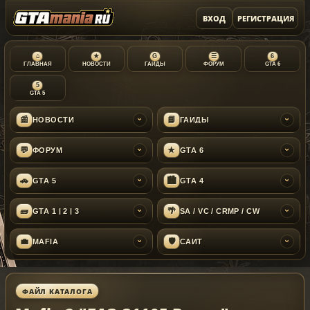
ВХОД
РЕГИСТРАЦИЯ
⌂
★
G
☰
6
ГЛАВНАЯ
НОВОСТИ
ГАЙДЫ
ФОРУМ
GTA 6
5
GTA 5
📰
📘
НОВОСТИ
ГАЙДЫ
›
›
💬
★
ФОРУМ
GTA 6
›
›
🚗
🏙
GTA 5
GTA 4
›
›
🧱
🌴
GTA 1 | 2 | 3
SA / VC / CRMP / CW
›
›
💼
🛡
MAFIA
САЙТ
›
›
ФАЙЛ КАТАЛОГА