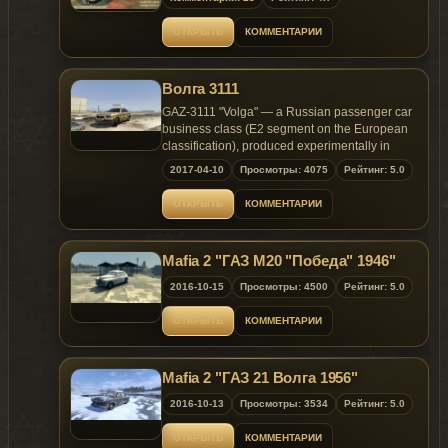
ОТКРЫТЬ
КОММЕНТАРИИ
Волга 3111
GAZ-3111 "Volga" — a Russian passenger car
business class (E2 segment on the European
classification), produced experimentally in
1998-2005, the Gorky automobile plant.
2017-04-10
Просмотры: 4075
Рейтинг: 5.0
The car supports all functions of the game , the
ОТКРЫТЬ
КОММЕНТАРИИ
instrument panel is illuminated , the headlights
are not tinted. Tried to do as best as possible.
Pritenzii to 3d models not to me found on the
Mafia 2 "ГАЗ М20 "Победа" 1946"
Internet))))).
2016-10-15
Просмотры: 4500
Рейтинг: 5.0
ОТКРЫТЬ
КОММЕНТАРИИ
Mafia 2 "ГАЗ 21 Волга 1956"
2016-10-13
Просмотры: 3534
Рейтинг: 5.0
ОТКРЫТЬ
КОММЕНТАРИИ