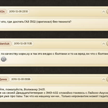
DOn
2010-12-09 23:10
 кто, где достать ГАЗ 3102 (оригинал) без тюнинга?
daniluk
2010-12-03 11:35
по качеству норм,ну а так это ведро с болтами и то на вряд ли что с болтами
Дима
2010-12-03 09:58
те, пожалуйста, Волжанку 2401.
е на своей ДвадцатьЧетверке с ЗМЗ-402 спокойно гоняюсь с Лайнос-Ануса
ря уже про тазы.
Так что на машину ни-ни... Только неромантик может гадить