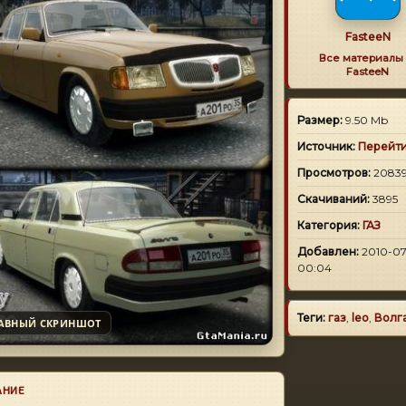
FasteeN
Все материалы 
FasteeN
Размер:
9.50 Mb
Источник:
Перейт
Просмотров:
2083
Скачиваний:
3895
Категория:
ГАЗ
Добавлен:
2010-07
00:04
Теги:
газ
,
leo
,
Волг
АВНЫЙ СКРИНШОТ
АНИЕ