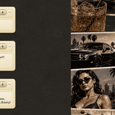
УАЗ
[18]
SparkIV 0.6.8
#13
Грузовые
[105]
MOD
[1.0.7.0 + EFLC
0
1.1.2.0]
Программы
Спец. транспорт
[207]
2010-06-07
Лодки
[19]
⬇
Скачиваний:
23528
Мотоциклы
[76]
SandWicH
Открыть
Прочие
[252]
Оригинальный
#14
0
MOD
Сборки автомобилей
vehicles.img
[26]
Прочие
2009-12-30
!!!
⬇
Скачиваний:
23137
Temsnik
Открыть
Патч для GTA 4
#15
MOD
1.0.6.0 (RUS)
0
Патчи
2010-04-20
⬇
Скачиваний:
22911
ми,
BURTON
Открыть
 Волгу!
Патч 1.0.3.1 для
#16
MOD
GTA 4 / GTA IV