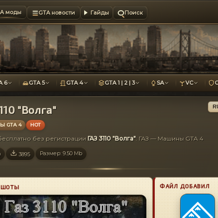
A моды
GTA новости
Гайды
Поиск
A 6
GTA 5
GTA 4
GTA 1 | 2 | 3
SA
VC
110 "Волга"
R
 GTA 4
HOT
 бесплатно без регистрации
ГАЗ 3110 "Волга"
: ГАЗ — Машины GTA 4
Размер: 9.50 Mb
9
3895
ФАЙЛ ДОБАВИЛ
НШОТЫ