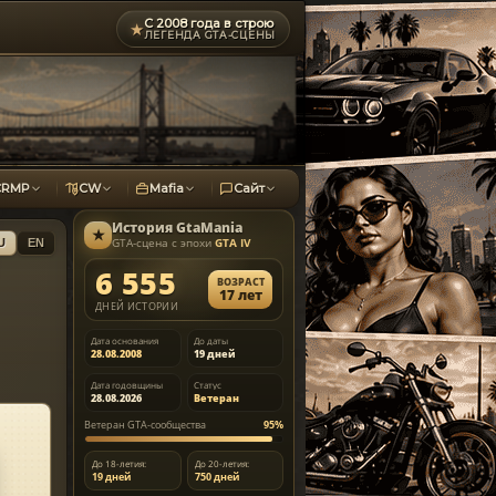
С 2008 года в строю
★
ЛЕГЕНДА GTA-СЦЕНЫ
CRMP
CW
Mafia
Сайт
История
GtaMania
★
GTA-сцена с эпохи
GTA IV
U
EN
6 555
ВОЗРАСТ
17 лет
ДНЕЙ ИСТОРИИ
Дата основания
До даты
28.08.2008
19 дней
Дата годовщины
Статус
28.08.2026
Ветеран
Ветеран GTA-сообщества
95%
До 18-летия:
До 20-летия:
19 дней
750 дней