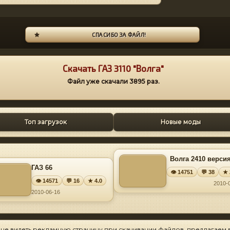
СПАСИБО ЗА ФАЙЛ!
Скачать ГАЗ 3110 "Волга"
Файл уже скачали
3895
раз.
Топ загрузок
Новые моды
Волга 2410 версия
ГАЗ 66
👁 14751
💬 38
★ 
👁 14571
💬 16
★ 4.0
2010-
2010-06-16
 не видеть рекламную страницу при скачивании файлов, предлагаем 