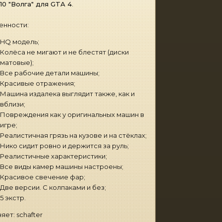
110 "Волга" для GTA 4
.
енности:
HQ модель;
Колёса не мигают и не блестят (диски
матовые);
Все рабочие детали машины;
Красивые отражения;
Машина издалека выглядит также, как и
вблизи;
Повреждения как у оригинальных машин в
игре;
Реалистичная грязь на кузове и на стёклах;
Нико сидит ровно и держится за руль;
Реалистичные характеристики;
Все виды камер машины настроены;
Красивое свечение фар;
Две версии. С колпаками и без;
5 экстр.
яет: schafter