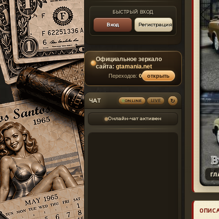
БЫСТРЫЙ ВХОД
Вход
Регистрация
Официальное зеркало
сайта:
gtamania.net
Переходов:
0
открыть
↻
ЧАТ
LIVE
ONLINE
Онлайн-чат активен
ГЛ
ОПИС