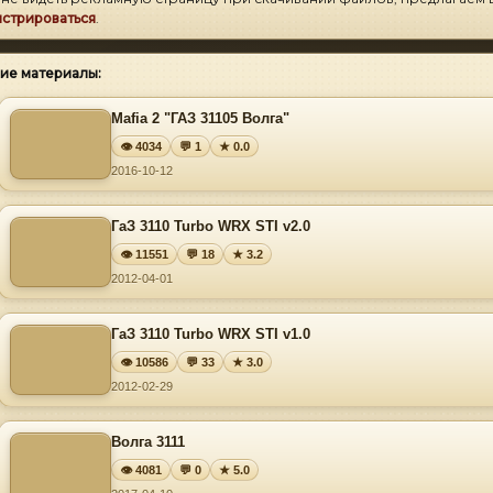
истрироваться
.
ие материалы:
Mafia 2 "ГАЗ 31105 Волга"
👁 4034
💬 1
★ 0.0
2016-10-12
ГаЗ 3110 Turbo WRX STI v2.0
👁 11551
💬 18
★ 3.2
2012-04-01
ГаЗ 3110 Turbo WRX STI v1.0
👁 10586
💬 33
★ 3.0
2012-02-29
Волга 3111
👁 4081
💬 0
★ 5.0