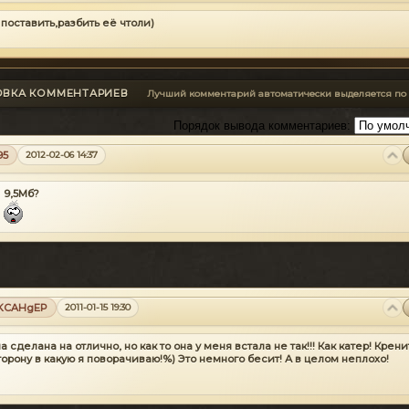
 поставить,разбить её чтоли)
ОВКА КОММЕНТАРИЕВ
Лучший комментарий автоматически выделяется по
Порядок вывода комментариев:
95
2012-02-06 14:37
9,5Мб?
KCAHgEP
2011-01-15 19:30
 сделана на отлично, но как то она у меня встала не так!!! Как катер! Крени
торону в какую я поворачиваю!%) Это немного бесит! А в целом неплохо!