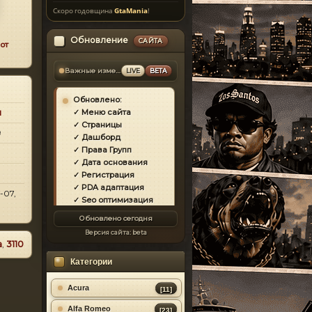
Скоро годовщина
GtaMania
!
Обновление
САЙТА
от
Важные изменения
LIVE
BETA
Обновлено:
и
✓ Меню сайта
✓ Страницы
9
✓ Дашборд
✓ Права Групп
✓ Дата основания
✓ Регистрация
✓ PDA адаптация
-07,
✓ Seo оптимизация
✓ Защита сайта
Обновлено сегодня
✓ Загрузка страниц
Версия сайта:
beta
✓ Моды
а
,
3110
✓ Главная
Категории
✓ Репутация
✓ Золотой коммент
✓ Футер
Acura
[11]
✓ Форум
Alfa Romeo
[23]