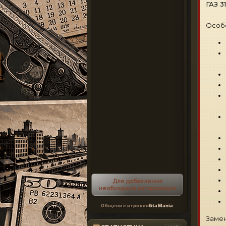
ГАЗ 3
Особ
Для добавления
необходима авторизация
Общение игроков
GtaMania
Замен