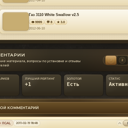
2017-04-10
Гaз 3110 White Swallow v2.5
👁 9999
💬 8
★ 3.0
2012-06-10
ЕНТАРИИ
1
2
ие материала, вопросы по установке и отзывы
телей
АРИЕВ
ЛУЧШИЙ РЕЙТИНГ
ЗОЛОТОЙ
СТАТУС
+1
Есть
Активн
ОЙ КОММЕНТАРИЙ
l1GAL
2011-02-19 18:48