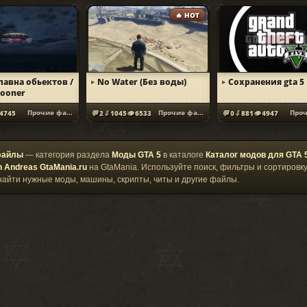
🔥 HOT
павна обьектов /
No Water (Без воды)
Сохранения gta 5
pooner
Прочие файлы
Прочие файлы
4745
2
1045
6533
0
881
4947
файлы
— категория раздела
Моды GTA 5
в каталоге
Каталог модов для GTA 5
n Andreas GtaMania.ru
на GtaMania. Используйте поиск, фильтры и сортировку
найти нужные моды, машины, скрипты, читы и другие файлы.