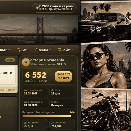
С 2008 года в строю
★
ЛЕГЕНДА GTA-СЦЕНЫ
CRMP
CW
Mafia
Сайт
История
GtaMania
INFO
★
GTA-сцена с эпохи
GTA IV
6 552
ения и
ВОЗРАСТ
17 лет
ДНЕЙ ИСТОРИИ
Дата основания
До даты
КАТЕГОРИИ
28.08.2008
22 дня
Дата годовщины
Статус
28.08.2026
Ветеран
Ветеран GTA-сообщества
94%
ы
До 18-летия:
До 20-летия:
22 дня
753 дня