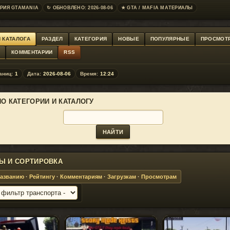
РИЯ GTAMANIA
↻ ОБНОВЛЕНО: 2026-08-06
★ GTA / MAFIA МАТЕРИАЛЫ
 КАТАЛОГА
РАЗДЕЛ
КАТЕГОРИЯ
НОВЫЕ
ПОПУЛЯРНЫЕ
ПРОСМОТ
Г
КОММЕНТАРИИ
RSS
аниц:
1
Дата:
2026-08-06
Время:
12:24
ПО КАТЕГОРИИ И КАТАЛОГУ
Ы И СОРТИРОВКА
азванию
·
Рейтингу
·
Комментариям
·
Загрузкам
·
Просмотрам