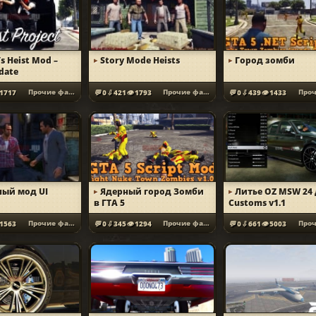
’s Heist Mod –
Story Mode Heists
Город зомби
pdate
Прочие файлы
Прочие файлы
1717
0
421
1793
0
439
1433
ый мод UI
Ядерный город Зомби
Литье OZ MSW 24 
в ГТА 5
Customs v1.1
Прочие файлы
Прочие файлы
1563
0
345
1294
0
661
5003