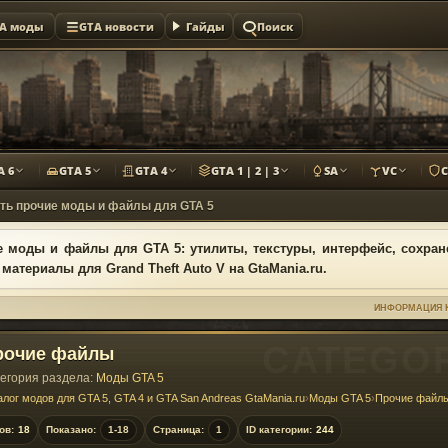
A моды
GTA новости
Гайды
Поиск
A 6
GTA 5
GTA 4
GTA 1 | 2 | 3
SA
VC
ть прочие моды и файлы для GTA 5
 моды и файлы для GTA 5: утилиты, текстуры, интерфейс, сохран
 материалы для Grand Theft Auto V на GtaMania.ru.
ИНФОРМАЦИЯ 
рочие файлы
егория раздела:
Моды GTA 5
алог модов для GTA 5, GTA 4 и GTA San Andreas GtaMania.ru
›
Моды GTA 5
›
Прочие файл
ов:
18
Показано:
1-18
Страница:
1
ID категории:
244