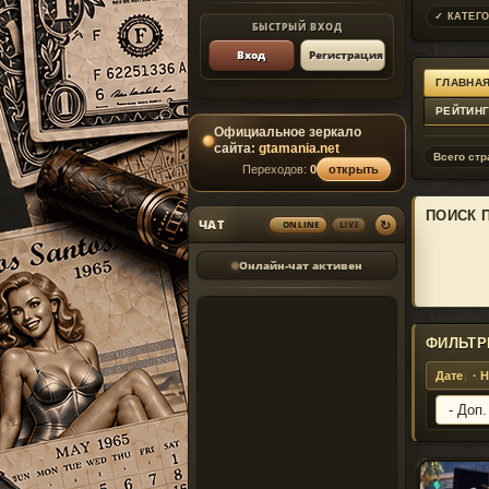
✓ КАТЕГО
БЫСТРЫЙ ВХОД
Вход
Регистрация
ГЛАВНАЯ
РЕЙТИН
Официальное зеркало
сайта:
gtamania.net
Всего стр
Переходов:
0
открыть
ПОИСК 
↻
ЧАТ
ONLINE
LIVE
Онлайн-чат активен
ФИЛЬТР
Дате
·
Н