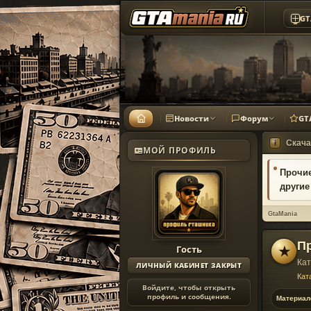
GT
Новости
Форум
GT
Скача
i
МОЙ ПРОФИЛЬ
Прочие
другие
GtaMania
П
Гость
★
Кат
ЛИЧНЫЙ КАБИНЕТ ЗАКРЫТ
Кат
Войдите, чтобы открыть
профиль и сообщения.
Материал