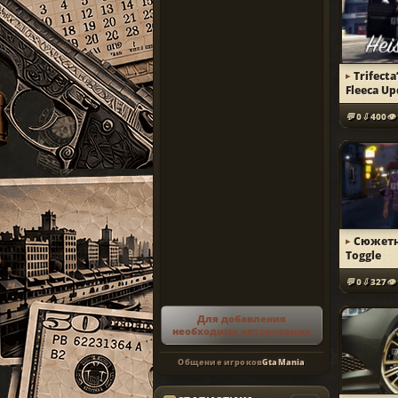
Trifecta
Fleeca U
0
400
Сюжетн
Toggle
0
327
Для добавления
необходима авторизация
Общение игроков
GtaMania