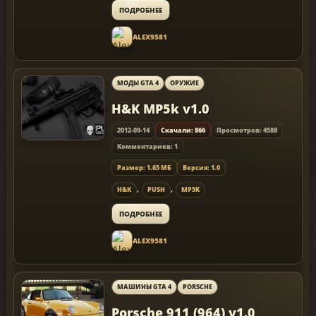
ПОДРОБНЕЕ
ALEX9581
МОДЫ GTA 4
ОРУЖИЕ
H&K MP5k v1.0
2012-09-14
Скачали: 866
Просмотров: 4588
Комментариев: 1
Размер: 1.65 МБ
Версия: 1.0
,
,
H&K
PUSH
MP5K
ПОДРОБНЕЕ
ALEX9581
МАШИНЫ GTA 4
PORSCHE
Porsche 911 (964) v1.0