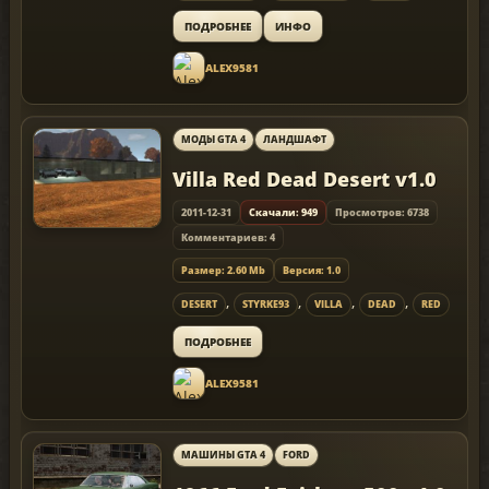
ПОДРОБНЕЕ
ИНФО
ALEX9581
МОДЫ GTA 4
ЛАНДШАФТ
Villa Red Dead Desert v1.0
2011-12-31
Скачали: 949
Просмотров: 6738
Комментариев: 4
Размер: 2.60 Mb
Версия: 1.0
,
,
,
,
DESERT
STYRKE93
VILLA
DEAD
RED
ПОДРОБНЕЕ
ALEX9581
МАШИНЫ GTA 4
FORD