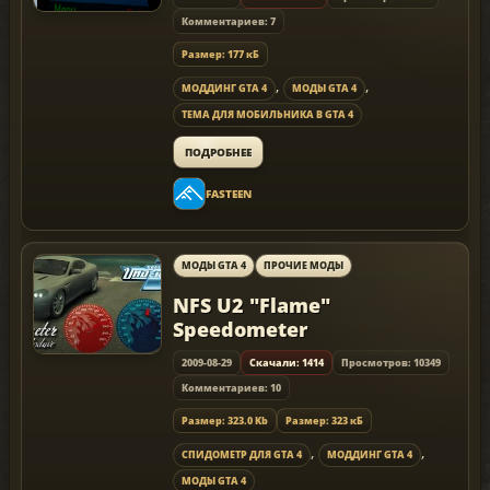
Комментариев: 7
Размер: 177 кБ
,
,
МОДДИНГ GTA 4
МОДЫ GTA 4
ТЕМА ДЛЯ МОБИЛЬНИКА В GTA 4
ПОДРОБНЕЕ
FASTEEN
МОДЫ GTA 4
ПРОЧИЕ МОДЫ
NFS U2 "Flame"
Speedometer
2009-08-29
Скачали: 1414
Просмотров: 10349
Комментариев: 10
Размер: 323.0 Kb
Размер: 323 кБ
,
,
СПИДОМЕТР ДЛЯ GTA 4
МОДДИНГ GTA 4
МОДЫ GTA 4