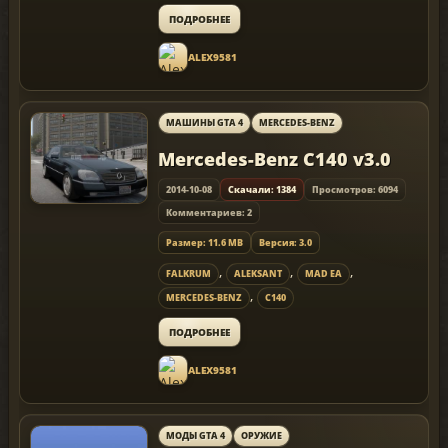
ПОДРОБНЕЕ
ALEX9581
МАШИНЫ GTA 4
MERCEDES-BENZ
Mercedes-Benz C140 v3.0
2014-10-08
Скачали: 1384
Просмотров: 6094
Комментариев: 2
Размер: 11.6 MB
Версия: 3.0
,
,
,
FALKRUM
ALEKSANT
MAD EA
,
MERCEDES-BENZ
C140
ПОДРОБНЕЕ
ALEX9581
МОДЫ GTA 4
ОРУЖИЕ