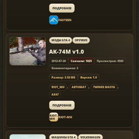
ПОДРОБНЕЕ
FASTEEN
МОДЫ GTA 4
ОРУЖИЕ
AK-74M v1.0
2012-07-30
Скачали: 1025
Просмотров: 4565
Комментариев: 3
Размер: 3.92 МБ
Версия: 1.0
,
,
,
RIOT_MH
АВТОМАТ
TWINKE MASTA
АК47
ПОДРОБНЕЕ
RIOT-
RIOT-MH
MH
МАШИНЫ GTA 4
VOLKSWAGEN