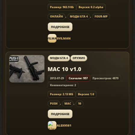
Размер: 963.9 Kb
Версия: 0.2 alpha
,
,
ОНЛАЙН
МОДЫ GTA 4
FOUR-MP
ПОДРОБНЕЕ
EVILMAN
EVILMAN
МОДЫ GTA 4
ОРУЖИЕ
MAC 10 v1.0
2012-07-29
Скачали: 957
Просмотров: 4879
Комментариев: 2
Размер: 2.13 МБ
Версия: 1.0
,
,
PUSH
MAC
10
ПОДРОБНЕЕ
ALEX9581