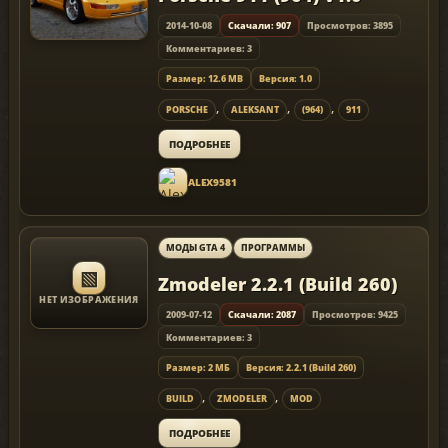
2014-10-08
Скачали: 907
Просмотров: 3895
Комментариев: 3
Размер: 12.6 MB
Версия: 1.0
,
,
,
PORSCHE
ALEKSANT
(964)
911
ПОДРОБНЕЕ
ALEX9581
МОДЫ GTA 4
ПРОГРАММЫ
▧
Zmodeler 2.2.1 (Build 260)
НЕТ ИЗОБРАЖЕНИЯ
2009-07-12
Скачали: 2087
Просмотров: 9425
Комментариев: 3
Размер: 2 МБ
Версия: 2.2.1 (Build 260)
,
,
BUILD
ZMODELER
MOD
ПОДРОБНЕЕ