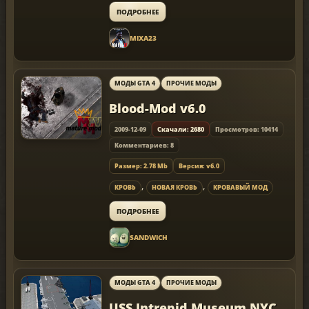
ПОДРОБНЕЕ
MIXA23
МОДЫ GTA 4
ПРОЧИЕ МОДЫ
Blood-Mod v6.0
2009-12-09
Скачали: 2680
Просмотров: 10414
Комментариев: 8
Размер: 2.78 Mb
Версия: v6.0
,
,
КРОВЬ
НОВАЯ КРОВЬ
КРОВАВЫЙ МОД
ПОДРОБНЕЕ
SANDWICH
МОДЫ GTA 4
ПРОЧИЕ МОДЫ
USS Intrepid Museum NYC