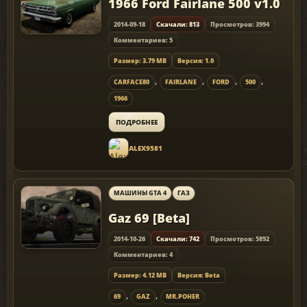
1966 Ford Fairlane 500 v1.0
2014-09-18
Скачали: 813
Просмотров: 3994
Комментариев: 5
Размер: 3.79 MB
Версия: 1.0
,
,
,
,
CARFACE80
FAIRLANE
FORD
500
1966
ПОДРОБНЕЕ
ALEX9581
МАШИНЫ GTA 4
ГАЗ
Gaz 69 [Beta]
2014-10-26
Скачали: 742
Просмотров: 5892
Комментариев: 4
Размер: 4.12 MB
Версия: Beta
,
,
69
GAZ
MR.POHER