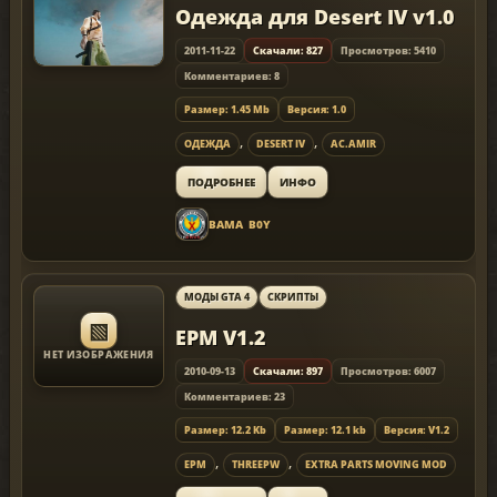
Одежда для Desert IV v1.0
2011-11-22
Скачали: 827
Просмотров: 5410
Комментариев: 8
Размер: 1.45 Mb
Версия: 1.0
,
,
ОДЕЖДА
DESERT IV
AC.AMIR
ПОДРОБНЕЕ
ИНФО
BAMA_B0Y
МОДЫ GTA 4
СКРИПТЫ
▧
EPM V1.2
НЕТ ИЗОБРАЖЕНИЯ
2010-09-13
Скачали: 897
Просмотров: 6007
Комментариев: 23
Размер: 12.2 Kb
Размер: 12.1 kb
Версия: V1.2
,
,
EPM
THREEPW
EXTRA PARTS MOVING MOD