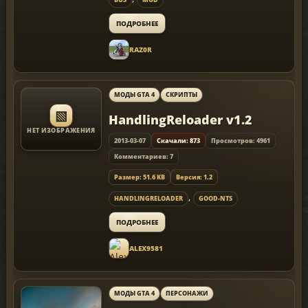
ПОДРОБНЕЕ
RAZ0R
МОДЫ GTA 4
СКРИПТЫ
▧
HandlingReloader v1.2
НЕТ ИЗОБРАЖЕНИЯ
2013-03-07
Скачали: 873
Просмотров: 4961
Комментариев: 7
Размер: 51.6 KB
Версия: 1.2
,
HANDLINGRELOADER
GOOD-NTS
ПОДРОБНЕЕ
ALEX9581
МОДЫ GTA 4
ПЕРСОНАЖИ