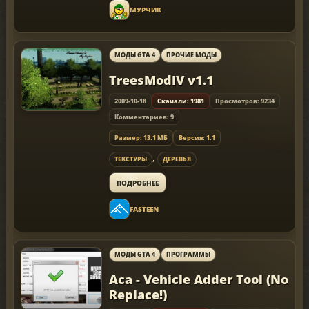
МУРЧИК
МОДЫ GTA 4
ПРОЧИЕ МОДЫ
TreesModIV v1.1
2009-10-18
Скачали: 1981
Просмотров: 9234
Комментариев: 9
Размер: 13.1 МБ
Версия: 1.1
,
ТЕКСТУРЫ
ДЕРЕВЬЯ
ПОДРОБНЕЕ
FASTEEN
МОДЫ GTA 4
ПРОГРАММЫ
Aca - Vehicle Adder Tool (No
Replace!)