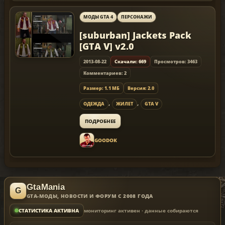
МОДЫ GTA 4
ПЕРСОНАЖИ
[suburban] Jackets Pack
[GTA V] v2.0
2013-08-22
Скачали: 669
Просмотров: 3463
Комментариев: 2
Размер: 1.1 МБ
Версия: 2.0
,
,
ОДЕЖДА
ЖИЛЕТ
GTA V
ПОДРОБНЕЕ
GOODOK
GtaMania
GTA-МОДЫ, НОВОСТИ И ФОРУМ С 2008 ГОДА
мониторинг активен · данные собираются
СТАТИСТИКА АКТИВНА