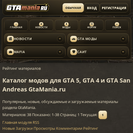
ВХОД
РЕГИСТРАЦИЯ
ОБЫЧНАЯ
⌂
★
⬇
☰
⌕
ГЛАВНАЯ
НОВОСТИ
МОДЫ
ФОРУМ
ПОИСК
📰
🚗
НОВОСТИ
GTA МОДЫ
›
›
💼
🛡
MAFIA
САЙТ
›
›
Рейтинг материалов
Каталог модов для GTA 5, GTA 4 и GTA San
Andreas GtaMania.ru
Популярные, новые, обсуждаемые и загружаемые материалы
раздела GtaMania.
Материалов: 38
Показано:
1-38
Страниц: 1
Текущая:
1
Главная модуля
RSS
Новые
Загрузки
Просмотры
Комментарии
Рейтинг