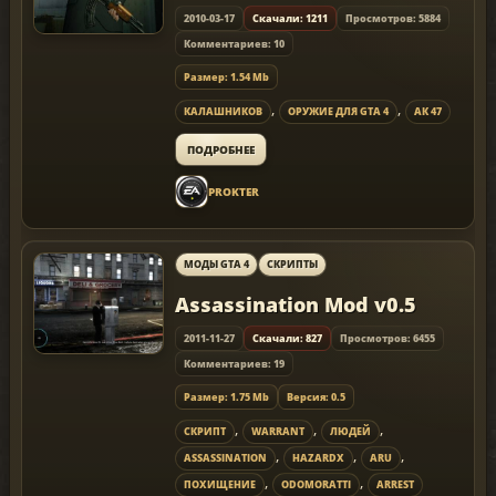
2010-03-17
Скачали: 1211
Просмотров: 5884
Комментариев: 10
Размер: 1.54 Mb
,
,
КАЛАШНИКОВ
ОРУЖИЕ ДЛЯ GTA 4
АК 47
ПОДРОБНЕЕ
PROKTER
МОДЫ GTA 4
СКРИПТЫ
Assassination Mod v0.5
2011-11-27
Скачали: 827
Просмотров: 6455
Комментариев: 19
Размер: 1.75 Mb
Версия: 0.5
,
,
,
СКРИПТ
WARRANT
ЛЮДЕЙ
,
,
,
ASSASSINATION
HAZARDX
ARU
,
,
ПОХИЩЕНИЕ
ODOMORATTI
ARREST