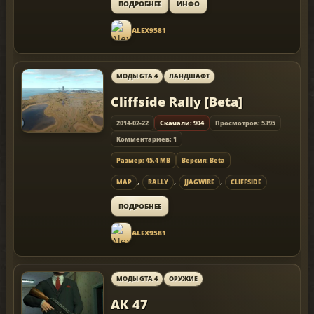
ПОДРОБНЕЕ
ИНФО
ALEX9581
МОДЫ GTA 4
ЛАНДШАФТ
Cliffside Rally [Beta]
2014-02-22
Скачали: 904
Просмотров: 5395
Комментариев: 1
Размер: 45.4 MB
Версия: Beta
,
,
,
MAP
RALLY
JJAGWIRE
CLIFFSIDE
ПОДРОБНЕЕ
ALEX9581
МОДЫ GTA 4
ОРУЖИЕ
АК 47