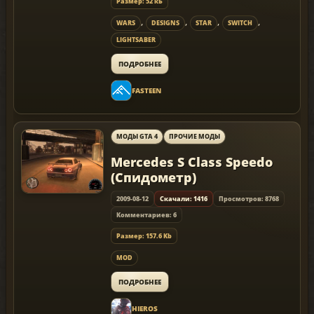
Размер: 52 кБ
,
,
,
,
WARS
DESIGNS
STAR
SWITCH
LIGHTSABER
ПОДРОБНЕЕ
FASTEEN
МОДЫ GTA 4
ПРОЧИЕ МОДЫ
Mercedes S Class Speedo
(Спидометр)
2009-08-12
Скачали: 1416
Просмотров: 8768
Комментариев: 6
Размер: 157.6 Kb
MOD
ПОДРОБНЕЕ
HIEROS