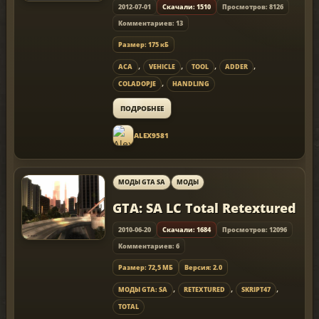
2012-07-01
Скачали: 1510
Просмотров: 8126
Комментариев: 13
Размер: 175 кБ
,
,
,
,
ACA
VEHICLE
TOOL
ADDER
,
COLADOPJE
HANDLING
ПОДРОБНЕЕ
ALEX9581
МОДЫ GTA SA
МОДЫ
GTA: SA LC Total Retextured
2010-06-20
Скачали: 1684
Просмотров: 12096
Комментариев: 6
Размер: 72,5 МБ
Версия: 2.0
,
,
,
МОДЫ GTA: SA
RETEXTURED
SKRIPT47
TOTAL