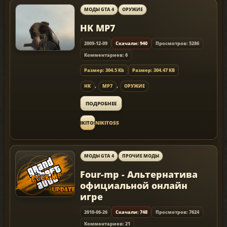
МОДЫ GTA 4
ОРУЖИЕ
HK MP7
2009-12-09
Скачали: 940
Просмотров: 5286
Комментариев: 6
Размер: 304.5 Kb
Размер: 304.47 KB
,
,
HK
MP7
ОРУЖИЕ
ПОДРОБНЕЕ
NIKITOSS
NIKITOSS
МОДЫ GTA 4
ПРОЧИЕ МОДЫ
Four-mp - Альтернатива
официальной онлайн
игре
2010-06-26
Скачали: 748
Просмотров: 7624
Комментариев: 21