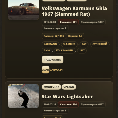
Volkswagen Karmann Ghia
1967 (Slammed Rat)
2015-02-03
Скачали: 961
Просмотров: 5007
Комментариев: 2
Размер: 22,1 Мб
Версия: 1.0
,
,
,
,
KARMANN
SLAMMED
RAT
СУПЕРКЛЕЙ
,
,
GHIA
VOLKSWAGEN
1967
ПОДРОБНЕЕ
GAIDAR24
GAIDAR24
МОДЫ GTA 4
ОРУЖИЕ
Star Wars Lightsaber
2009-07-16
Скачали: 834
Просмотров: 6077
Комментариев: 6