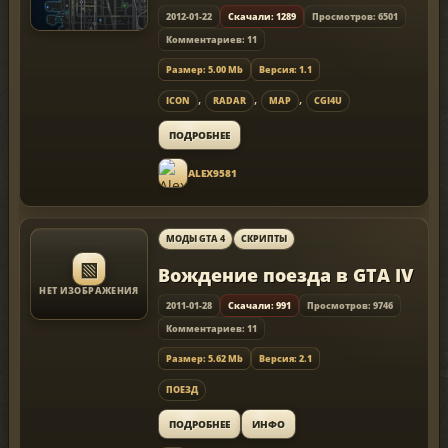
2012-01-22
Скачали: 1289
Просмотров: 6501
Комментариев: 11
Размер: 5.00 Mb
Версия: 1.1
,
,
,
ICON
RADAR
MAP
CGI4U
ПОДРОБНЕЕ
ALEX9581
МОДЫ GTA 4
СКРИПТЫ
▧
Вождение поезда в GTA IV
НЕТ ИЗОБРАЖЕНИЯ
2011-01-28
Скачали: 991
Просмотров: 9746
Комментариев: 11
Размер: 5.62 Mb
Версия: 2.1
ПОЕЗД
ПОДРОБНЕЕ
ИНФО