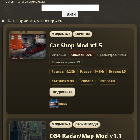
Поиск по материалам
Категории модуля
открыть
МОДЫ GTA 4
СКРИПТЫ
Car Shop Mod v1.5
2010-10-31
Скачали: 2797
Просмотров: 13933
Комментариев: 21
Размер: 13.2 Kb
Размер: 110.9Kb
Версия: 1.5
,
,
CAR SHOP MOD
СКРИПТ
ENDOSAN
ПОДРОБНЕЕ
ROSS
МОДЫ GTA 4
ПРОЧИЕ МОДЫ
CG4 Radar/Map Mod v1.1