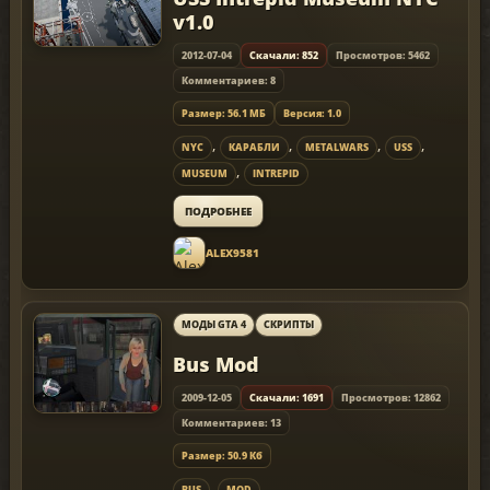
v1.0
2012-07-04
Скачали: 852
Просмотров: 5462
Комментариев: 8
Размер: 56.1 МБ
Версия: 1.0
,
,
,
,
NYC
КАРАБЛИ
METALWARS
USS
,
MUSEUM
INTREPID
ПОДРОБНЕЕ
ALEX9581
МОДЫ GTA 4
СКРИПТЫ
Bus Mod
2009-12-05
Скачали: 1691
Просмотров: 12862
Комментариев: 13
Размер: 50.9 Кб
,
BUS
MOD