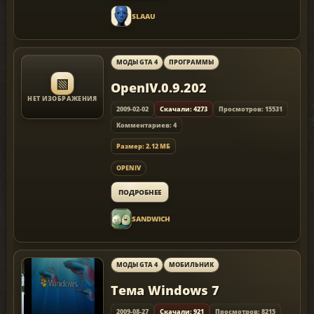
SLAAU
МОДЫ GTA 4
ПРОГРАММЫ
▧
OpenIV.0.9.202
НЕТ ИЗОБРАЖЕНИЯ
2009-02-02
Скачали: 4273
Просмотров: 15531
Комментариев: 4
Размер: 2.12 МБ
OPENIV
ПОДРОБНЕЕ
SANDWICH
МОДЫ GTA 4
МОБИЛЬНИК
Тема Windows 7
2009-08-27
Скачали: 921
Просмотров: 8215