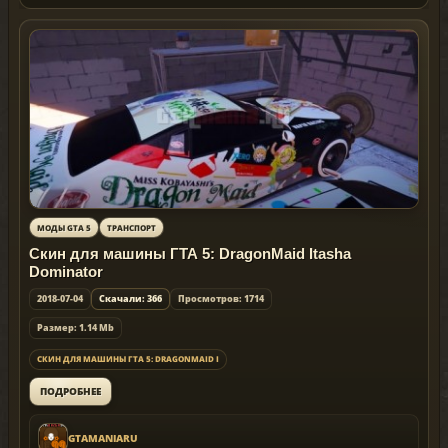
МОДЫ GTA 5
ТРАНСПОРТ
Скин для машины ГТА 5: DragonMaid Itasha
Dominator
2018-07-04
Скачали: 366
Просмотров: 1714
Размер: 1.14 Mb
СКИН ДЛЯ МАШИНЫ ГТА 5: DRAGONMAID I
ПОДРОБНЕЕ
GTAMANIARU