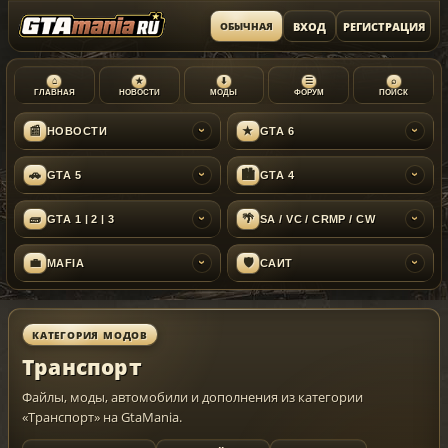
ВХОД
РЕГИСТРАЦИЯ
ОБЫЧНАЯ
⌂
★
⬇
☰
⌕
ГЛАВНАЯ
НОВОСТИ
МОДЫ
ФОРУМ
ПОИСК
📰
★
НОВОСТИ
GTA 6
›
›
🚗
🏙
GTA 5
GTA 4
›
›
🧱
🌴
GTA 1 | 2 | 3
SA / VC / CRMP / CW
›
›
💼
🛡
MAFIA
САЙТ
›
›
КАТЕГОРИЯ МОДОВ
Транспорт
Файлы, моды, автомобили и дополнения из категории
«Транспорт» на GtaMania.