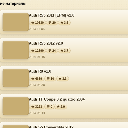
ие материалы:
Audi RS5 2011 [EPM] v2.0
👁 10530
💬 20
★ 3.6
2013-11-06
Audi RS5 2012 v2.0
👁 12890
💬 24
★ 3.7
2014-07-15
Audi R8 v1.0
👁 4639
💬 10
★ 3.3
2013-08-30
Audi TT Coupe 3.2 quattro 2004
👁 3223
💬 0
★ 2.9
2013-08-14
Audi S5 Convertible 2012