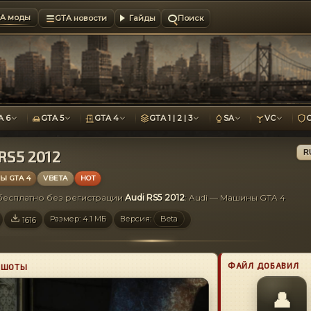
A моды
GTA новости
Гайды
Поиск
A 6
GTA 5
GTA 4
GTA 1 | 2 | 3
SA
VC
RS5 2012
R
 GTA 4
VBETA
HOT
 бесплатно без регистрации
Audi RS5 2012
: Audi — Машины GTA 4
Размер: 4.1 МБ
Версия:
Beta
1616
ФАЙЛ ДОБАВИЛ
НШОТЫ
👤