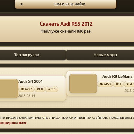
СПАСИБО ЗА ФАЙЛ!
Скачать Audi RS5 2012
Файл уже скачали
1616
раз.
Топ загрузок
Новые моды
Audi R8 LeMans 
Audi S4 2004
👁 7453
💬 1
★ 4.
👁 4227
💬 0
★ 3.1
2013-
2013-08-14
 не видеть рекламную страницу при скачивании файлов, предлагаем 
истрироваться
.