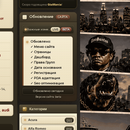
Скоро годовщина
GtaMania
!
Обновление
САЙТА
от
Важные изменения
LIVE
BETA
Обновлено:
✓ Меню сайта
✓ Страницы
и
✓ Дашборд
✓ Права Групп
✓ Дата основания
✓ Регистрация
✓ PDA адаптация
✓ Seo оптимизация
✓ Защита сайта
-14,
Обновлено сегодня
✓ Загрузка страниц
Версия сайта:
beta
✓ Моды
✓ Главная
Категории
✓ Репутация
,
audi
✓ Золотой коммент
✓ Футер
Acura
[11]
✓ Форум
Alfa Romeo
[23]