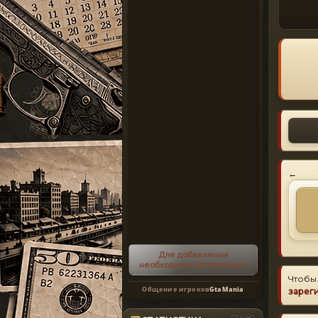
←
Для добавления
необходима авторизация
Чтобы
Общение игроков
GtaMania
зарег