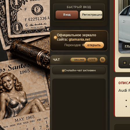
БЫСТРЫЙ ВХОД
Вход
Регистрация
Официальное зеркало
сайта:
gtamania.net
Переходов:
0
открыть
ГЛ
↻
ЧАТ
ONLINE
LIVE
Онлайн-чат активен
ОПИС
Audi 