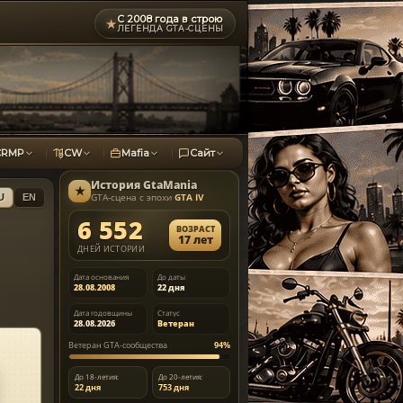
С 2008 года в строю
★
ЛЕГЕНДА GTA-СЦЕНЫ
CRMP
CW
Mafia
Сайт
История
GtaMania
★
GTA-сцена с эпохи
GTA IV
U
EN
6 552
ВОЗРАСТ
17 лет
ДНЕЙ ИСТОРИИ
Дата основания
До даты
28.08.2008
22 дня
Дата годовщины
Статус
28.08.2026
Ветеран
Ветеран GTA-сообщества
94%
До 18-летия:
До 20-летия:
22 дня
753 дня