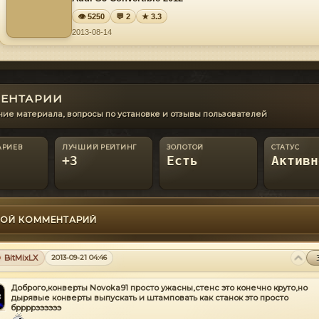
👁 5250
💬 2
★ 3.3
2013-08-14
ЕНТАРИИ
ие материала, вопросы по установке и отзывы пользователей
АРИЕВ
ЛУЧШИЙ РЕЙТИНГ
ЗОЛОТОЙ
СТАТУС
+3
Есть
Активн
ОЙ КОММЕНТАРИЙ
BitMixLX
2013-09-21 04:46
Доброго,конверты Novoka91 просто ужасны,стенс это конечно круто,но
дырявые конверты выпускать и штамповать как станок это просто
бррррээээээ