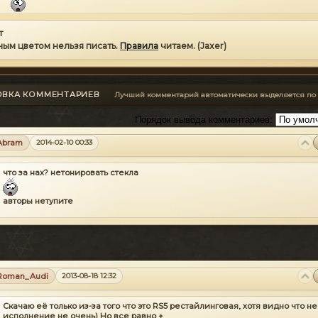
т
ным цветом нельзя писать.
Правила
читаем. (Jaxer)
ОВКА КОММЕНТАРИЕВ
Лучший комментарий автоматически выделяется по
Порядок вывода комментариев:
Abram
2014-02-10 00:33
что за нах? нетонировать стекла
авторы нетупите
Roman_Audi
2013-08-18 12:32
Скачаю её только из-за того что это RS5 рестайлинговая, хотя видно что не
исполнение не очень) Но все равно +