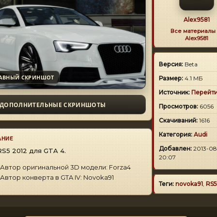
Alex9581
Все материалы 
Alex9581
Версия:
Beta
АВНЫЙ СКРИНШОТ
Размер:
4.1 МБ
Источник:
Перейт
ДОПОЛНИТЕЛЬНЫЕ СКРИНШОТЫ
Просмотров:
6056
Скачиваний:
1616
Категория:
Audi
АНИЕ
Добавлен:
2013-08
RS5 2012 для GTA 4.
20:07
Автор оригинальной 3D модели: Forza4
Автор конверта в GTA IV: Novoka91
Теги:
novoka91
,
RS5