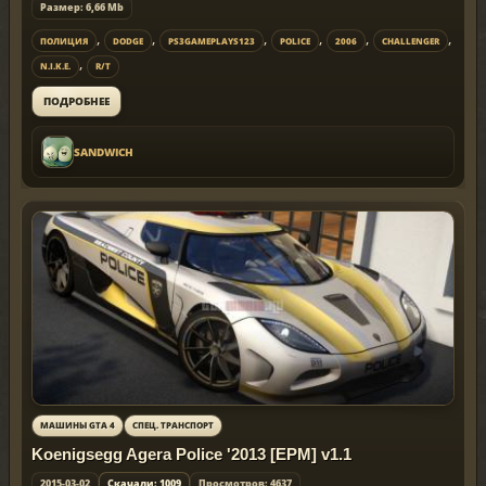
Размер: 6,66 Mb
,
,
,
,
,
,
ПОЛИЦИЯ
DODGE
PS3GAMEPLAYS123
POLICE
2006
CHALLENGER
,
N.I.K.E.
R/T
ПОДРОБНЕЕ
SANDWICH
МАШИНЫ GTA 4
СПЕЦ. ТРАНСПОРТ
Koenigsegg Agera Police '2013 [EPM] v1.1
2015-03-02
Скачали: 1009
Просмотров: 4637