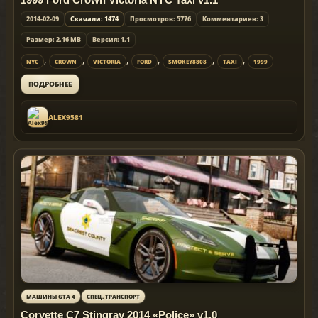
2014-02-09
Скачали: 1474
Просмотров: 5776
Комментариев: 3
Размер: 2.16 MB
Версия: 1.1
,
,
,
,
,
,
NYC
CROWN
VICTORIA
FORD
SMOKEY8808
TAXI
1999
ПОДРОБНЕЕ
ALEX9581
МАШИНЫ GTA 4
СПЕЦ. ТРАНСПОРТ
Corvette C7 Stingray 2014 «Police» v1.0