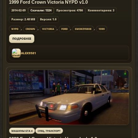
1999 Ford Crown Victoria NYPD v1.0
2014-02-09
Скачали: 1324
Просмотров: 4786
Комментариев: 3
Размер: 2.48 MB
Версия: 1.0
,
,
,
,
,
NYPD
CROWN
VICTORIA
FORD
SMOKEY8808
1999
ПОДРОБНЕЕ
ALEX9581
МАШИНЫ GTA 4
СПЕЦ. ТРАНСПОРТ