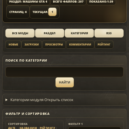
РАЗДЕЛ: МАШИНЫ GTA 4
ВСЕГО ФАЙЛОВ: 207
ПОКАЗАНО:
1-39
СТРАНИЦ: 6
ТЕКУЩАЯ:
1
ВСЕ МОДЫ
РАЗДЕЛ
КАТЕГОРИЯ
RSS
НОВЫЕ
ЗАГРУЗКИ
ПРОСМОТРЫ
КОММЕНТАРИИ
РЕЙТИНГ
ПОИСК ПО КАТЕГОРИИ
Категории модуля
Открыть список
ФИЛЬТР И СОРТИРОВКА
СОРТИРОВКА
ФИЛЬТР 1
ДАТЕ
·
НАЗВАНИЮ
·
РЕЙТИНГУ
·