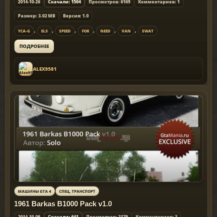
2014-10-26
Скачали: 1504
Просмотров: 6169
Комментариев: 1
Размер: 3.02 MB
Версия: 1.0
,
,
,
,
,
,
YCA-G
ELS
SPEED
FOR
NEED
VAN
SWAT
ПОДРОБНЕЕ
ALEX9581
МАШИНЫ GTA 4
СПЕЦ. ТРАНСПОРТ
1961 Barkas B1000 Pack v1.0
2014-10-09
Скачали: 641
Просмотров: 3179
Комментариев: 3