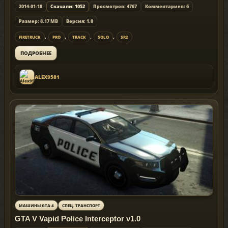
2014-01-18
Скачали: 1052
Просмотров: 4767
Комментариев: 6
Размер: 8.17 MB
Версия: 1.0
,
,
,
,
FIRETRUCK
PRO
TRACK
SOLO
SR2
ПОДРОБНЕЕ
ALEX9581
МАШИНЫ GTA 4
СПЕЦ. ТРАНСПОРТ
GTA V Vapid Police Interceptor v1.0