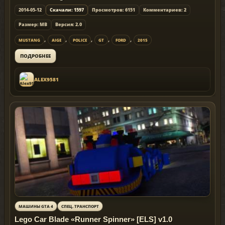
2014-05-12
Скачали: 1597
Просмотров: 6151
Комментариев: 2
Размер: MB
Версия: 2.0
,
,
,
,
,
MUSTANG
AIGE
POLICE
GT
FORD
2015
ПОДРОБНЕЕ
ALEX9581
МАШИНЫ GTA 4
СПЕЦ. ТРАНСПОРТ
Lego Car Blade «Runner Spinner» [ELS] v1.0