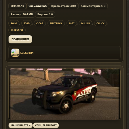
2014-04-16
Скачали: 675
Просмотров: 3608
Комментариев: 3
Размер: 16.4 MB
Версия: 1.0
,
,
,
,
,
,
,
SOLO
FORD
C-CAB
FIRETRUCK
1967
MILLER
CHUCK
EXCLUSIVE
ПОДРОБНЕЕ
ALEX9581
МАШИНЫ GTA 4
СПЕЦ. ТРАНСПОРТ