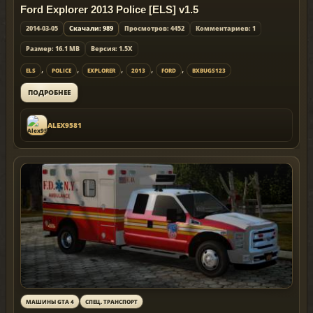
Ford Explorer 2013 Police [ELS] v1.5
2014-03-05
Скачали: 989
Просмотров: 4452
Комментариев: 1
Размер: 16.1 MB
Версия: 1.5X
,
,
,
,
,
ELS
POLICE
EXPLORER
2013
FORD
BXBUGS123
ПОДРОБНЕЕ
ALEX9581
МАШИНЫ GTA 4
СПЕЦ. ТРАНСПОРТ