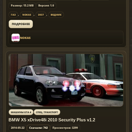
Размер: 15.2 MB
Версия: 1.0
,
,
,
ГАЗ
NOKAS
3937
ВОДНИК
ПОДРОБНЕЕ
NOKAS
МАШИНЫ GTA 4
СПЕЦ. ТРАНСПОРТ
BMW X5 xDrive48i 2010 Security Plus v1.2
2014-05-22
Скачали: 742
Просмотров: 3299