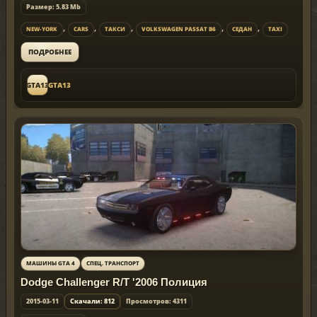
Размер: 5.83 Mb
,
,
,
,
,
NEW-YORK
CARS
ТАКСИ
VOLKSWAGEN PASSAT B6
СЕДАН
TAXI
ПОДРОБНЕЕ
GTA13
GTA13
МАШИНЫ GTA 4
СПЕЦ. ТРАНСПОРТ
Dodge Challenger R/T '2006 Полиция
2015-03-11
Скачали: 812
Просмотров: 4311