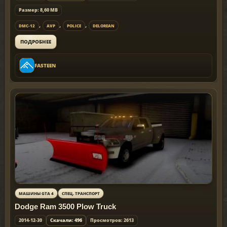
Размер: 8,60 MB
,
,
,
DMC-12
AVP
POLICE
DELOREAN
ПОДРОБНЕЕ
FASTEEN
МАШИНЫ GTA 4
СПЕЦ. ТРАНСПОРТ
Dodge Ram 3500 Plow Truck
2014-12-30
Скачали: 496
Просмотров: 2613