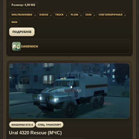
Размер: 4,89 МБ
,
,
,
,
,
,
WOLFRUNNER86
DODGE
TRUCK
PLOW
3500
СНЕГОУБОРОЧНАЯ
RAM
ПОДРОБНЕЕ
SANDWICH
МАШИНЫ GTA 4
СПЕЦ. ТРАНСПОРТ
Ural 4320 Rescue (МЧС)