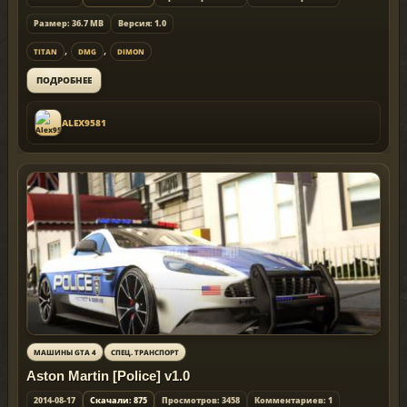
Размер: 36.7 MB
Версия: 1.0
,
,
TITAN
DMG
DIMON
ПОДРОБНЕЕ
ALEX9581
МАШИНЫ GTA 4
СПЕЦ. ТРАНСПОРТ
Aston Martin [Police] v1.0
2014-08-17
Скачали: 875
Просмотров: 3458
Комментариев: 1