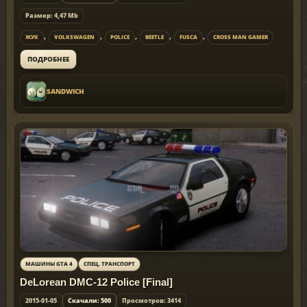
Размер: 4,47 Mb
,
,
,
,
,
ЖУК
VOLKSWAGEN
POLICE
BEETLE
FUSCA
CROSS MAN GAMER
ПОДРОБНЕЕ
SANDWICH
МАШИНЫ GTA 4
СПЕЦ. ТРАНСПОРТ
DeLorean DMC-12 Police [Final]
2015-01-05
Скачали: 500
Просмотров: 3414