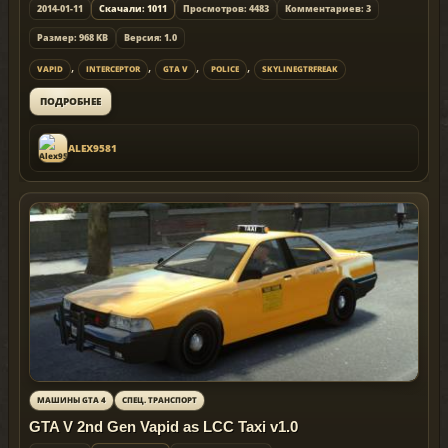
2014-01-11
Скачали: 1011
Просмотров: 4483
Комментариев: 3
Размер: 968 KB
Версия: 1.0
,
,
,
,
VAPID
INTERCEPTOR
GTA V
POLICE
SKYLINEGTRFREAK
ПОДРОБНЕЕ
ALEX9581
МАШИНЫ GTA 4
СПЕЦ. ТРАНСПОРТ
GTA V 2nd Gen Vapid as LCC Taxi v1.0