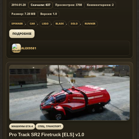
2014-01-20
Скачали: 637
Просмотров: 3708
Комментариев: 2
Размер: 7.28 MB
Версия: 1.0
,
,
,
,
,
SPINNER
CAR
LEGO
BLADE
SOLO
RUNNER
ПОДРОБНЕЕ
ALEX9581
МАШИНЫ GTA 4
СПЕЦ. ТРАНСПОРТ
Pro Track SR2 Firetruck [ELS] v1.0