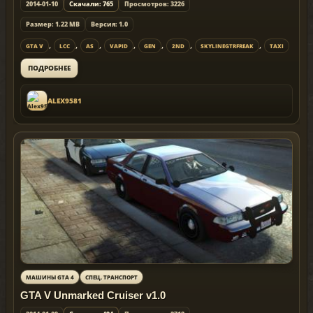
2014-01-10
Скачали: 765
Просмотров: 3226
Размер: 1.22 MB
Версия: 1.0
,
,
,
,
,
,
,
GTA V
LCC
AS
VAPID
GEN
2ND
SKYLINEGTRFREAK
TAXI
ПОДРОБНЕЕ
ALEX9581
МАШИНЫ GTA 4
СПЕЦ. ТРАНСПОРТ
GTA V Unmarked Cruiser v1.0