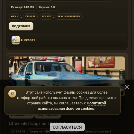
Размер: 1.02 MB
Версия: 1.0
,
,
,
GTA V
CRUISER
POLICE
SKYLINEGTRFREAK
ПОДРОБНЕЕ
ALEX9581
Этот сайт использует файлы cookies для более
🍪
комфортной работы пользователя. Продолжая просмотр
страниц сайта, вы соглашаетесь с
Политикой
использования файлов cookies
.
МАШИНЫ GTA 4
СПЕЦ. ТРАНСПОРТ
Chevrolet Caprice 1987 Police v1.0
СОГЛАСИТЬСЯ
2014-01-06
Скачали: 1060
Просмотров: 3971
Комментариев: 3