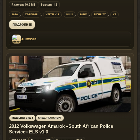
Размер: 10.5 MB
Версия: 1.2
,
,
,
,
,
,
2010
XDRIVE48I
VERTELVIS
PLUS
BMW
SECURITY
X5
ПОДРОБНЕЕ
ALEX9581
МАШИНЫ GTA 4
СПЕЦ. ТРАНСПОРТ
2012 Volkswagen Amarok «South African Police
Service» ELS v1.0