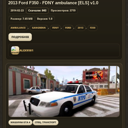
2013 Ford F350 - FDNY ambulance [ELS] v1.0
2014-02-23
Скачали: 843
Просмотров: 3719
Размер: 7.65 MB
Версия: 1.0
,
,
,
,
,
AMBULANCE
GANGRENN
FDNY
FORD
2013
F350
ПОДРОБНЕЕ
ALEX9581
МАШИНЫ GTA 4
СПЕЦ. ТРАНСПОРТ