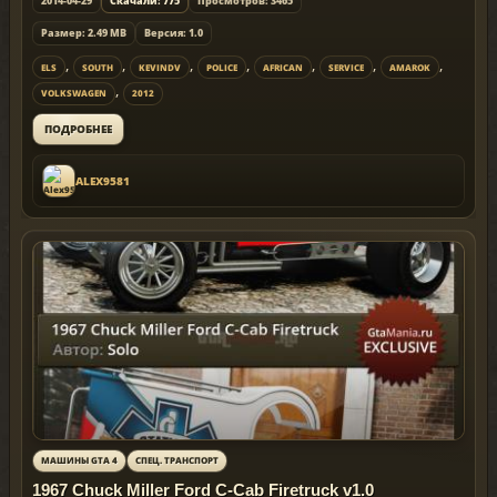
2014-04-29
Скачали: 775
Просмотров: 3465
Размер: 2.49 MB
Версия: 1.0
,
,
,
,
,
,
,
ELS
SOUTH
KEVINDV
POLICE
AFRICAN
SERVICE
AMAROK
,
VOLKSWAGEN
2012
ПОДРОБНЕЕ
ALEX9581
МАШИНЫ GTA 4
СПЕЦ. ТРАНСПОРТ
1967 Chuck Miller Ford C-Cab Firetruck v1.0