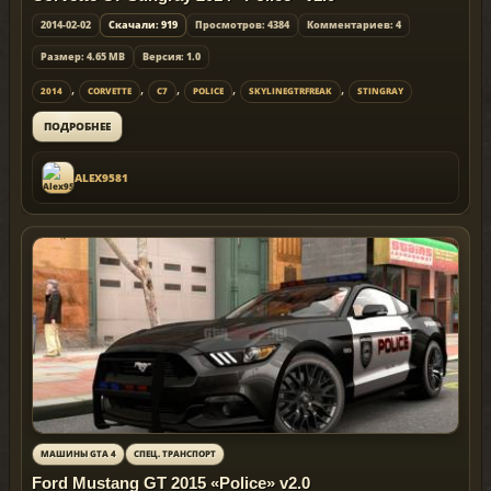
2014-02-02
Скачали: 919
Просмотров: 4384
Комментариев: 4
Размер: 4.65 MB
Версия: 1.0
,
,
,
,
,
2014
CORVETTE
C7
POLICE
SKYLINEGTRFREAK
STINGRAY
ПОДРОБНЕЕ
ALEX9581
МАШИНЫ GTA 4
СПЕЦ. ТРАНСПОРТ
Ford Mustang GT 2015 «Police» v2.0