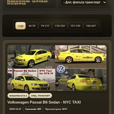
КОММЕНТАРИЯМ
·
ЗАГРУЗКАМ
·
ПРОСМОТРАМ
1-39
40-78
79-117
118-156
157-195
196-207
МАШИНЫ GTA 4
СПЕЦ. ТРАНСПОРТ
Volkswagen Passat B6 Sedan - NYC TAXI
2016-12-21
Скачали: 831
Просмотров: 5611