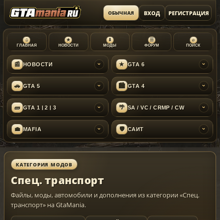
ВХОД
РЕГИСТРАЦИЯ
ОБЫЧНАЯ
⌂
★
⬇
☰
⌕
ГЛАВНАЯ
НОВОСТИ
МОДЫ
ФОРУМ
ПОИСК
📰
★
НОВОСТИ
GTA 6
›
›
🚗
🏙
GTA 5
GTA 4
›
›
🧱
🌴
GTA 1 | 2 | 3
SA / VC / CRMP / CW
›
›
💼
🛡
MAFIA
САЙТ
›
›
КАТЕГОРИЯ МОДОВ
Спец. транспорт
Файлы, моды, автомобили и дополнения из категории «Спец.
транспорт» на GtaMania.