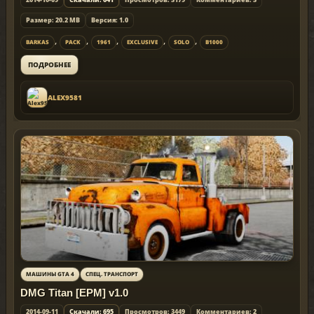
Размер: 20.2 MB
Версия: 1.0
,
,
,
,
,
BARKAS
PACK
1961
EXCLUSIVE
SOLO
B1000
ПОДРОБНЕЕ
ALEX9581
МАШИНЫ GTA 4
СПЕЦ. ТРАНСПОРТ
DMG Titan [EPM] v1.0
2014-09-11
Скачали: 695
Просмотров: 3449
Комментариев: 2