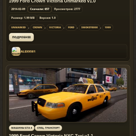
1999 Ford Crown Victoria Unmarked v1.0
2014-02-09
Скачали: 657
Просмотров: 2777
Размер: 1.99 MB
Версия: 1.0
,
,
,
,
,
UNMARKED
CROWN
VICTORIA
FORD
SMOKEY8808
1999
ПОДРОБНЕЕ
ALEX9581
МАШИНЫ GTA 4
СПЕЦ. ТРАНСПОРТ
1999 Ford Crown Victoria NYC Taxi v1.1