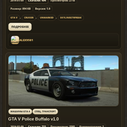
2014-01-09
Скачали: 494
Просмотров: 2718
Размер: 894 KB
Версия: 1.0
,
,
,
GTA V
CRUISER
UNMARKED
SKYLINEGTRFREAK
ПОДРОБНЕЕ
ALEX9581
МАШИНЫ GTA 4
СПЕЦ. ТРАНСПОРТ
GTA V Police Buffalo v1.0
2014-01-09
Скачали: 722
Просмотров: 3595
Комментариев: 2