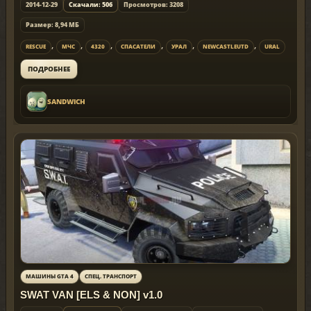
2014-12-29
Скачали: 506
Просмотров: 3208
Размер: 8,94 МБ
,
,
,
,
,
,
RESCUE
МЧС
4320
СПАСАТЕЛИ
УРАЛ
NEWCASTLEUTD
URAL
ПОДРОБНЕЕ
SANDWICH
МАШИНЫ GTA 4
СПЕЦ. ТРАНСПОРТ
SWAT VAN [ELS & NON] v1.0