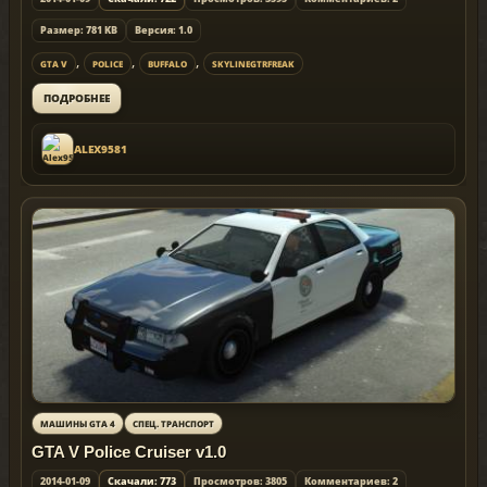
Размер: 781 KB
Версия: 1.0
,
,
,
GTA V
POLICE
BUFFALO
SKYLINEGTRFREAK
ПОДРОБНЕЕ
ALEX9581
МАШИНЫ GTA 4
СПЕЦ. ТРАНСПОРТ
GTA V Police Cruiser v1.0
2014-01-09
Скачали: 773
Просмотров: 3805
Комментариев: 2