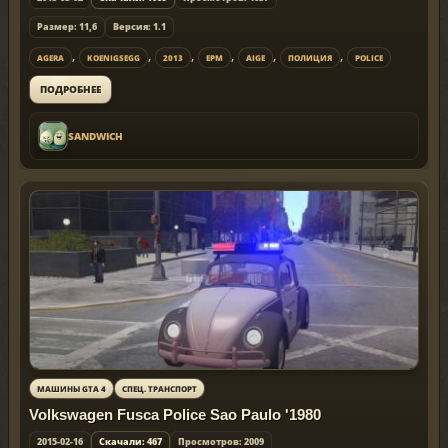
Размер: 11,6
Версия: 1.1
,
,
,
,
,
,
AGERA
KOENIGSEGG
2013
EPM
AIGE
ПОЛИЦИЯ
POLICE
ПОДРОБНЕЕ
SANDWICH
МАШИНЫ GTA 4
СПЕЦ. ТРАНСПОРТ
Volkswagen Fusca Police Sao Paulo '1980
2015-02-16
Скачали: 467
Просмотров: 2009