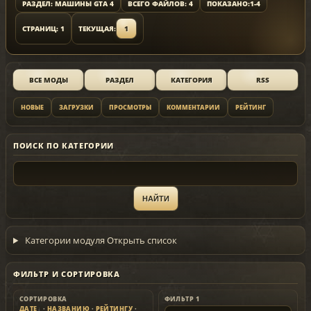
РАЗДЕЛ: МАШИНЫ GTA 4
ВСЕГО ФАЙЛОВ: 4
ПОКАЗАНО:
1-4
СТРАНИЦ: 1
ТЕКУЩАЯ:
1
ВСЕ МОДЫ
РАЗДЕЛ
КАТЕГОРИЯ
RSS
НОВЫЕ
ЗАГРУЗКИ
ПРОСМОТРЫ
КОММЕНТАРИИ
РЕЙТИНГ
ПОИСК ПО КАТЕГОРИИ
Категории модуля
Открыть список
ФИЛЬТР И СОРТИРОВКА
СОРТИРОВКА
ФИЛЬТР 1
ДАТЕ
·
НАЗВАНИЮ
·
РЕЙТИНГУ
·