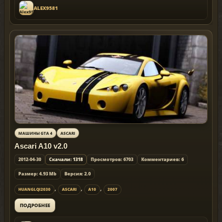
ALEX9581
МАШИНЫ GTA 4
ASCARI
Ascari A10 v2.0
2012-04-30
Скачали: 1318
Просмотров: 6703
Комментариев: 6
Размер: 4.93 Mb
Версия: 2.0
,
,
,
HUANGLQI2030
ASCARI
A10
2007
ПОДРОБНЕЕ