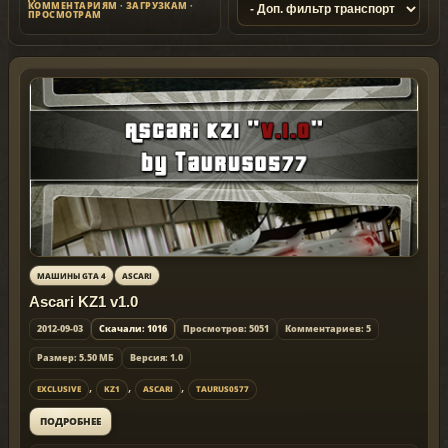
КОММЕНТАРИЯМ
·
ЗАГРУЗКАМ
·
ПРОСМОТРАМ
МАШИНЫ GTA 4
ASCARI
Ascari KZ1 v1.0
2012-09-03
Скачали: 1016
Просмотров: 5051
Комментариев: 5
Размер: 5.50 МБ
Версия: 1.0
,
,
,
EXCLUSIVE
KZ1
ASCARI
TAURUS0577
ПОДРОБНЕЕ