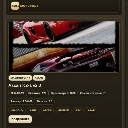
TAURUS0577
TAURUS0577
МАШИНЫ GTA 4
ASCARI
Ascari KZ-1 v2.0
2012-07-19
Скачали: 979
Просмотров: 4628
Комментариев: 7
Размер: 4.90 МБ
Версия: 2.0
,
,
,
,
,
HUANGLQI
ARIEL
ASCARI
GUMPERT
KZ-1
ATARI
ПОДРОБНЕЕ