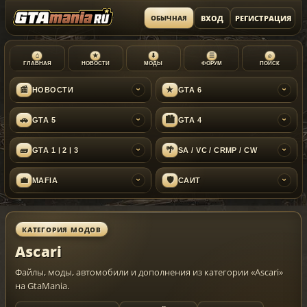
ВХОД
РЕГИСТРАЦИЯ
ОБЫЧНАЯ
⌂
★
⬇
☰
⌕
ГЛАВНАЯ
НОВОСТИ
МОДЫ
ФОРУМ
ПОИСК
📰
★
НОВОСТИ
GTA 6
›
›
🚗
🏙
GTA 5
GTA 4
›
›
🧱
🌴
GTA 1 | 2 | 3
SA / VC / CRMP / CW
›
›
💼
🛡
MAFIA
САЙТ
›
›
КАТЕГОРИЯ МОДОВ
Ascari
Файлы, моды, автомобили и дополнения из категории «Ascari»
на GtaMania.