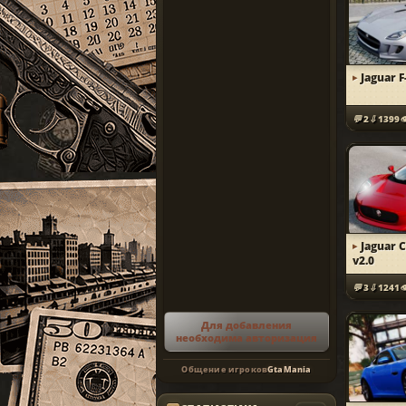
Jaguar F
2
1399
Jaguar 
v2.0
3
1241
Для добавления
необходима авторизация
Общение игроков
GtaMania