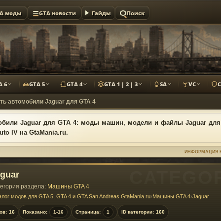
A моды
GTA новости
Гайды
Поиск
A 6
GTA 5
GTA 4
GTA 1 | 2 | 3
SA
VC
ть автомобили Jaguar для GTA 4
били Jaguar для GTA 4: моды машин, модели и файлы Jaguar для
uto IV на GtaMania.ru.
ИНФОРМАЦИЯ 
guar
егория раздела:
Машины GTA 4
алог модов для GTA 5, GTA 4 и GTA San Andreas GtaMania.ru
›
Машины GTA 4
›
Jaguar
ов:
16
Показано:
1-16
Страница:
1
ID категории:
160