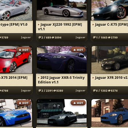
-type [EPM] V1.0
Jaguar XJ220 1992 [EPM]
Jaguar C-X75 [EPM]
v1.1
Jaguar
Jaguar
5789
2
689
3094
1
1065
3799
🔥 HOT
🔥 HOT
C-X75 2014 [EPM]
2012 Jaguar XKR-S Trinity
Jaguar XFR 2010 v2
Edition v1.1
Jaguar
Jaguar
6766
2
2391
8380
6
1302
8376
🔥 HOT
🔥 HOT