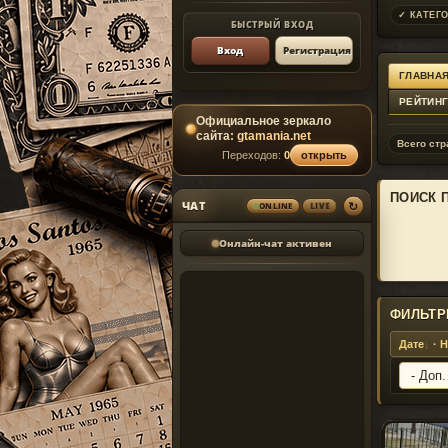
✓ КАТЕГО
БЫСТРЫЙ ВХОД
Вход
Регистрация
ГЛАВНАЯ
РЕЙТИН
Официальное зеркало
сайта:
gtamania.net
Всего стр
Переходов:
0
открыть
ПОИСК 
↻
ЧАТ
ONLINE
LIVE
Онлайн-чат активен
ФИЛЬТР
Дате
·
Н