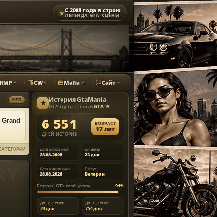
С 2008 года в строю
★
ЛЕГЕНДА GTA-СЦЕНЫ
CRMP
CW
Mafia
Сайт
История
GtaMania
INFO
★
GTA-сцена с эпохи
GTA IV
6 551
 Grand
ВОЗРАСТ
17 лет
ДНЕЙ ИСТОРИИ
Дата основания
До даты
КАТЕГОРИИ
28.08.2008
23 дня
Дата годовщины
Статус
28.08.2026
Ветеран
Ветеран GTA-сообщества
94%
До 18-летия:
До 20-летия:
23 дня
754 дня