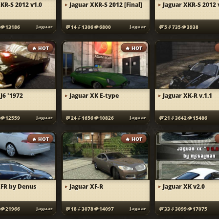
KR-S 2012 v1.0
Jaguar XKR-S 2012 [Final]
Jaguar XKR-S 2012 
Jaguar
Jaguar
13186
14
1306
6800
5
735
3938
🔥 HOT
🔥 HOT
J6 '1972
Jaguar XK E-type
Jaguar XK-R v.1.1
Jaguar
Jaguar
12559
24
1656
10826
21
3642
15486
🔥 HOT
🔥 HOT
XFR by Denus
Jaguar XF-R
Jaguar XK v2.0
Jaguar
Jaguar
21966
18
3078
14097
33
3099
17075