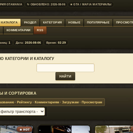
РИЯ GTAMANIA
↻ ОБНОВЛЕНО: 2026-08-06
★ GTA / MAFIA МАТЕРИАЛЫ
 КАТАЛОГА
РАЗДЕЛ
КАТЕГОРИЯ
НОВЫЕ
ПОПУЛЯРНЫЕ
ПРОСМОТ
Г
КОММЕНТАРИИ
RSS
аниц:
1
Дата:
2026-08-06
Время:
02:29
ПО КАТЕГОРИИ И КАТАЛОГУ
Ы И СОРТИРОВКА
азванию
·
Рейтингу
·
Комментариям
·
Загрузкам
·
Просмотрам
🔥 HOT