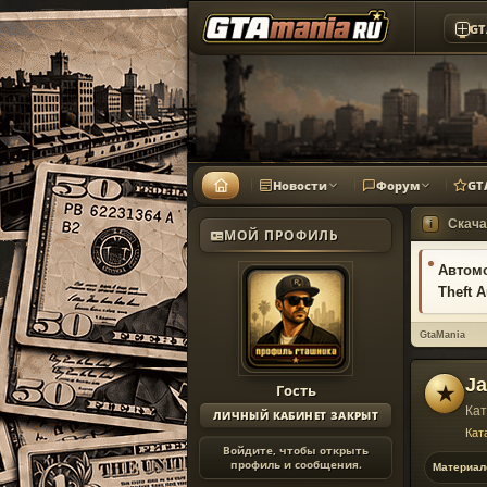
GT
Новости
Форум
GT
Скача
i
МОЙ ПРОФИЛЬ
Автомо
Theft A
GtaMania
Ja
Гость
★
Кат
ЛИЧНЫЙ КАБИНЕТ ЗАКРЫТ
Кат
Войдите, чтобы открыть
профиль и сообщения.
Материал