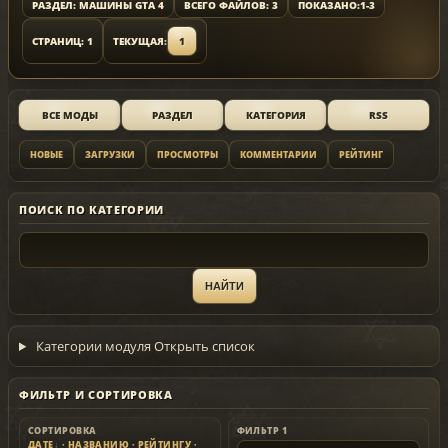
РАЗДЕЛ: МАШИНЫ GTA 4
ВСЕГО ФАЙЛОВ: 3
ПОКАЗАНО:
1-3
СТРАНИЦ: 1
ТЕКУЩАЯ:
1
ВСЕ МОДЫ
РАЗДЕЛ
КАТЕГОРИЯ
RSS
НОВЫЕ
ЗАГРУЗКИ
ПРОСМОТРЫ
КОММЕНТАРИИ
РЕЙТИНГ
ПОИСК ПО КАТЕГОРИИ
Категории модуля
Открыть список
ФИЛЬТР И СОРТИРОВКА
СОРТИРОВКА
ФИЛЬТР 1
ДАТЕ
·
НАЗВАНИЮ
·
РЕЙТИНГУ
·