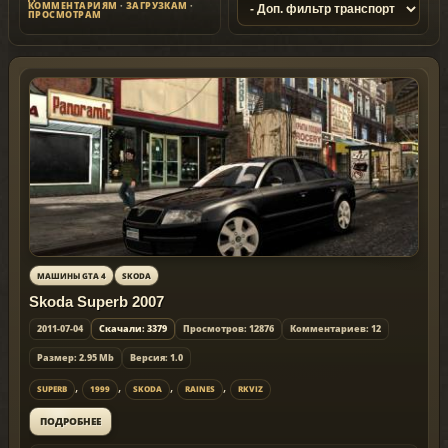
КОММЕНТАРИЯМ
·
ЗАГРУЗКАМ
·
ПРОСМОТРАМ
МАШИНЫ GTA 4
SKODA
Skoda Superb 2007
2011-07-04
Скачали: 3379
Просмотров: 12876
Комментариев: 12
Размер: 2.95 Mb
Версия: 1.0
,
,
,
,
SUPERB
1999
SKODA
RAINES
RKVIZ
ПОДРОБНЕЕ