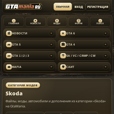
ВХОД
РЕГИСТРАЦИЯ
ОБЫЧНАЯ
⌂
★
⬇
☰
⌕
ГЛАВНАЯ
НОВОСТИ
МОДЫ
ФОРУМ
ПОИСК
📰
★
НОВОСТИ
GTA 6
›
›
🚗
🏙
GTA 5
GTA 4
›
›
🧱
🌴
GTA 1 | 2 | 3
SA / VC / CRMP / CW
›
›
💼
🛡
MAFIA
САЙТ
›
›
КАТЕГОРИЯ МОДОВ
Skoda
Файлы, моды, автомобили и дополнения из категории «Skoda»
на GtaMania.