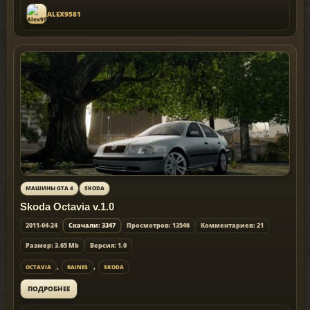
ALEX9581
МАШИНЫ GTA 4
SKODA
Skoda Octavia v.1.0
2011-04-24
Скачали: 3347
Просмотров: 13546
Комментариев: 21
Размер: 3.65 Mb
Версия: 1.0
,
,
OCTAVIA
RAINES
SKODA
ПОДРОБНЕЕ