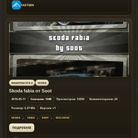
FASTEEN
МАШИНЫ GTA 4
SKODA
Skoda fabia от Soot
2010-05-11
Скачали: 1349
Просмотров: 13593
Комментариев: 24
Размер: 2.27 Mb
Версия: v1
,
,
,
SKODA
FABIA
SOOT
EXCLUSIVE
ПОДРОБНЕЕ