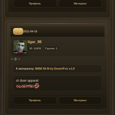
Профиль
Материал
#34
2011-04-16
ilgar_86
ID: 11835
Группа: 1
0
К материалу:
BMW X6 M by DesertFox v.1.0
ot duwi apparat
Профиль
Материал