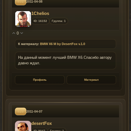
#31
2011-04-08
1Chelios
ID: 16152
Группа: 1
0
К материалу:
BMW X6 M by DesertFox v.1.0
На данный момент лучший BMW X6.Спасибо автору
давно ждал.
Профиль
Материал
#26
2011-04-07
desertFox
ID: 9047
Группа: 1