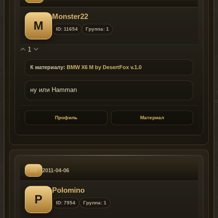
Monster22
M
ID: 11654
Группа: 1
1
К материалу:
BMW X6 M by DesertFox v.1.0
ну или Hamman
Профиль
Материал
#9
2011-04-06
Polomino
P
ID: 7954
Группа: 1