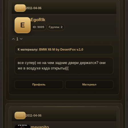
#17
2011-04-06
EgoRIk
E
ID: 5005
Группа: 2
1
К материалу:
BMW X6 M by DesertFox v.1.0
все супер) но на чем задние двери держатся? они
же в воздухе када открыты(((
Профиль
Материал
#16
2011-04-06
mavanito