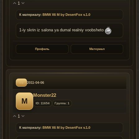
1
К материалу:
BMW X6 M by DesertFox v.1.0
1-iy skrin iz salona ya dumal realniy voobsheto
Профиль
Материал
#8
2011-04-06
Monster22
M
ID: 11654
Группа: 1
1
К материалу:
BMW X6 M by DesertFox v.1.0