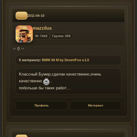
#33
2011-04-10
mazzilus
ID: 7443
Группа: 255
0
К материалу:
BMW X6 M by DesertFox v.1.0
Классный Бумер,сделан качественно,очень
качественно
,
побольше бы таких работ....
Профиль
Материал