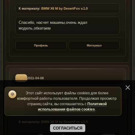
К материалу:
BMW X6 M by DesertFox v.1.0
Спасибо, насчет машины,очень ждал
модель,обкатаем
Профиль
Материал
#30
2011-04-08
Monster22
Этот сайт использует файлы cookies для более
M
🍪
ID: 11654
Группа: 1
комфортной работы пользователя. Продолжая просмотр
страниц сайта, вы соглашаетесь с
Политикой
использования файлов cookies
.
-1
К материалу:
BMW X6 M by DesertFox v.1.0
СОГЛАСИТЬСЯ