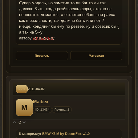
Супер модель, но заметил то ли баг то ли так
должно быть, когда разбиваешь форы, стекло не
полностью ломается, а остается небольшая рамка
как в реальности, так должно быть или нет ?
и еще, хэндлинг бы ему по резвее, ну и обвесик бы (
а так на 5-ку
автору
Профиль
Материал
#28
2011-04-07
Maibex
M
ID: 13434
Группа: 1
-2
К материалу:
BMW X6 M by DesertFox v.1.0