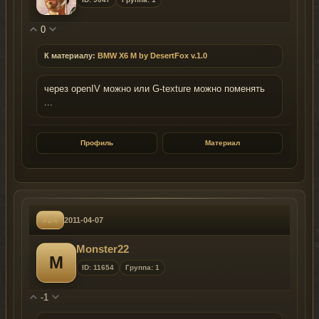
0
К материалу:
BMW X6 M by DesertFox v.1.0
через openIV можно или G-texture можно поменять
...
Профиль
Материал
#24
2011-04-07
Monster22
M
ID: 11654
Группа: 1
-1