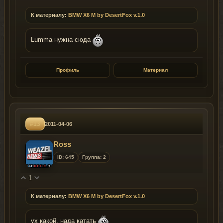
К материалу:
BMW X6 M by DesertFox v.1.0
Lumma нужна сюда
Профиль
Материал
#13
2011-04-06
Ross
ID: 645
Группа: 2
1
К материалу:
BMW X6 M by DesertFox v.1.0
ух какой, нада катать