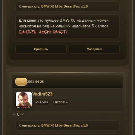
К материалу:
BMW X6 M by DesertFox v.1.0
Для меня это лучшее BMW X6 на данный момен
несмотря на ряд небольших недочётов 5 баллов
Профиль
Материал
#36
2011-04-28
Vadim523
ID: 17247
Группа: 1
0
К материалу:
BMW X6 M by DesertFox v.1.0