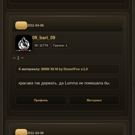
#10
2011-04-06
09_bart_09
ID: 11776
Группа: 1
1
К материалу:
BMW X6 M by DesertFox v.1.0
красава так держать, да Lumma не помешала бы.
Профиль
Материал
#14
2011-04-06