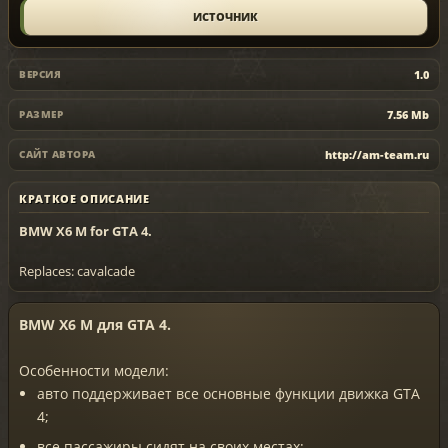
ИСТОЧНИК
1.0
ВЕРСИЯ
7.56 Mb
РАЗМЕР
http://am-team.ru
САЙТ АВТОРА
КРАТКОЕ ОПИСАНИЕ
BMW X6 M for GTA 4.
Replaces: cavalcade
BMW X6 M для GTA 4.
Особенности модели:
авто поддерживает все основные функции движка GTA
4;
все пассажиры сидят на своих местах;