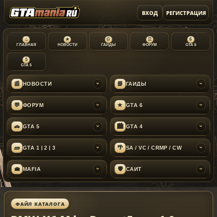
ВХОД
РЕГИСТРАЦИЯ
⌂
★
G
☰
6
ГЛАВНАЯ
НОВОСТИ
ГАЙДЫ
ФОРУМ
GTA 6
5
GTA 5
📰
📘
НОВОСТИ
ГАЙДЫ
›
›
💬
★
ФОРУМ
GTA 6
›
›
🚗
🏙
GTA 5
GTA 4
›
›
🧱
🌴
GTA 1 | 2 | 3
SA / VC / CRMP / CW
›
›
💼
🛡
MAFIA
САЙТ
›
›
ФАЙЛ КАТАЛОГА