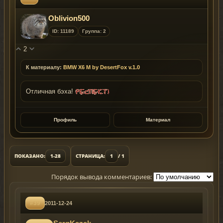
Oblivion500
ID: 11189
Группа: 2
2
К материалу:
BMW X6 M by DesertFox v.1.0
Отличная бэха!
Профиль
Материал
ПОКАЗАНО:
1-28
СТРАНИЦА:
1
/ 1
Порядок вывода комментариев:
#39
2011-12-24