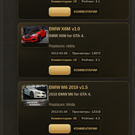
Комментарии: 19
Рейтинг: 4.1
prteam
.ru
!
sites until 25.05.2012 !
ОТКРЫТЬ
КОММЕНТАРИИ
~ GTAMANIA EXCLUSIVE ~
BMW X6M v1.0
BMW X6M for GTA 4.
Replaces: rebla
2012-02-28
Просмотры: 13872
Комментарии: 10
Рейтинг: 3.1
ОТКРЫТЬ
КОММЕНТАРИИ
BMW M6 2010 v1.5
2010 BMW M6 for GTA 4.
Replaces: blista
2012-01-30
Просмотры: 12318
Model is exclusive to
Gta
Mania
.ru
!
&
gta-
Комментарии: 36
Рейтинг: 4.3
prteam
.ru
!
sites until 08.02.2012 !
ОТКРЫТЬ
КОММЕНТАРИИ