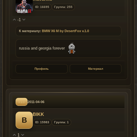
ID: 16695
Группа: 255
-1
К материалу:
BMW X6 M by DesertFox v.1.0
russia and georgia forever
Профиль
Материал
#15
2011-04-06
BIKK
B
ID: 15983
Группа: 1
1