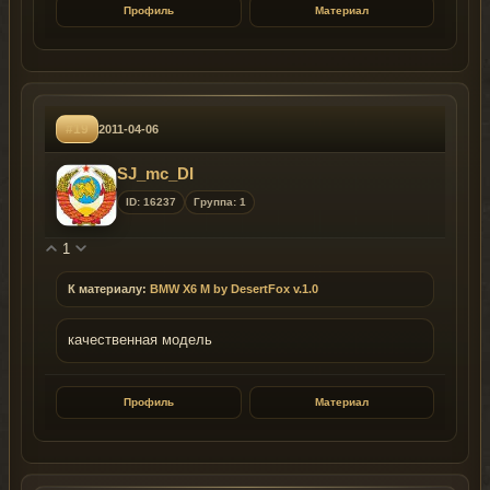
Профиль
Материал
#19
2011-04-06
SJ_mc_DI
ID: 16237
Группа: 1
1
К материалу:
BMW X6 M by DesertFox v.1.0
качественная модель
Профиль
Материал