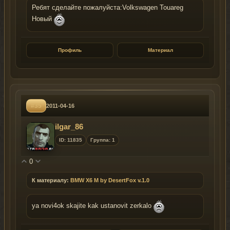
Ребят сделайте пожалуйста:Volkswagen Touareg
Новый
Профиль
Материал
#35
2011-04-16
ilgar_86
ID: 11835
Группа: 1
0
К материалу:
BMW X6 M by DesertFox v.1.0
ya novi4ok skajite kak ustanovit zerkalo