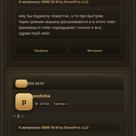
К материалу:
BMW X6 M by DesertFox v.1.0
ему бы подвеску пожестче, а то при быстром
перестроении машина раскачивается и в итоге либо
врезаешься либо подкидывает сильно и все,
здравствуй небо
Профиль
Материал
#23
2011-04-07
pasheka
p
ID: 12723
Группа: 1
0
К материалу:
BMW X6 M by DesertFox v.1.0