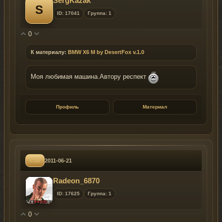
SergKazak
S
ID: 17041
Группа: 1
0
К материалу:
BMW X6 M by DesertFox v.1.0
Моя любимая машина.Автору респект
Профиль
Материал
#38
2011-06-21
Radeon_6870
ID: 17625
Группа: 1
0