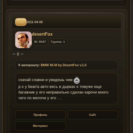
#11
2011-04-06
desertFox
ID: 9047
Группа: 1
0
К материалу:
BMW X6 M by DesertFox v.1.0
скачай спавни и увидешь чем
p.s у bean'a авто весь в дырках к томуже еще
багажник у его неправильно сделан карочи много
чего по мелочи у его ....
Профиль
Сайт
Материал