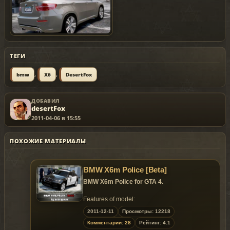
ТЕГИ
,
,
bmw
X6
DesertFox
ДОБАВИЛ
desertFox
2011-04-06 в 15:55
ПОХОЖИЕ МАТЕРИАЛЫ
BMW X6m Police [Beta]
BMW X6m Police for GTA 4.
Features of model:
Auto support for all major engine;
2011-12-11
Просмотры: 12218
All the passengers sitting in their seats;
Комментарии: 28
Рейтинг: 4.1
Correctly configured collision;