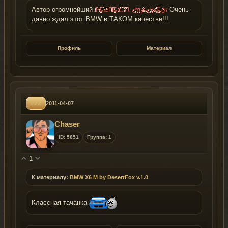
Автор огромнейший
Очень
давно ждал этот BMW в ТАКОМ качестве!!!
Профиль
Материал
#22
2011-04-07
Chaser
ID: 5851
Группа: 1
1
К материалу:
BMW X6 M by DesertFox v.1.0
Классная тачанка