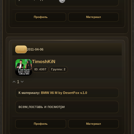
Профиль
Материал
#12
2011-04-06
TimoshKiN
ID: 4307
Группа: 2
1
К материалу:
BMW X6 M by DesertFox v.1.0
всем,поставь и посмотри
Профиль
Материал