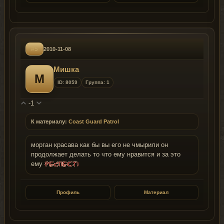
#5
2010-11-08
Мишка
М
ID: 8059
Группа: 1
-1
К материалу:
Coast Guard Patrol
морган красава как бы вы его не чмырили он
продолжает делать то что ему нравится и за это
ему
Профиль
Материал