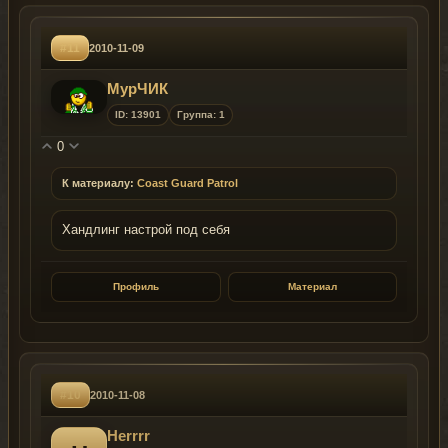
#11
2010-11-09
МурЧИК
ID: 13901
Группа: 1
0
К материалу:
Coast Guard Patrol
Хандлинг настрой под себя
Профиль
Материал
#10
2010-11-08
Herrrr