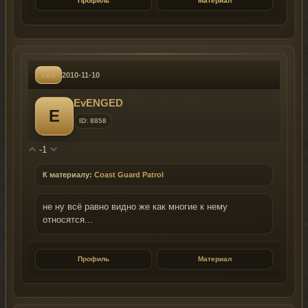
Профиль
Материал
#20
2010-11-10
EvENGED
E
ID: 8858
-1
К материалу:
Coast Guard Patrol
не ну всё равно видно же как многие к нему
относятся...
Профиль
Материал