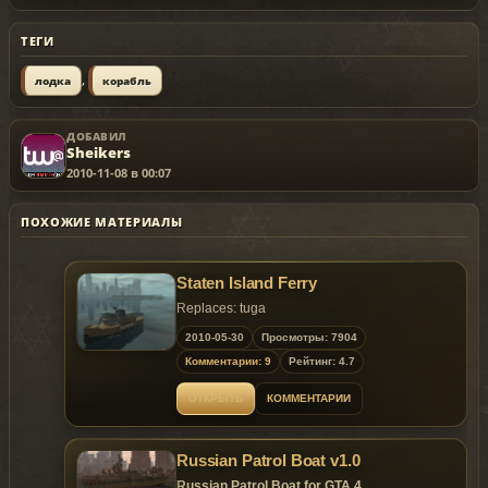
ТЕГИ
,
лодка
корабль
ДОБАВИЛ
Sheikers
2010-11-08 в 00:07
ПОХОЖИЕ МАТЕРИАЛЫ
Staten Island Ferry
Replaces: tuga
2010-05-30
Просмотры: 7904
Комментарии: 9
Рейтинг: 4.7
ОТКРЫТЬ
КОММЕНТАРИИ
Russian Patrol Boat v1.0
Russian Patrol Boat for GTA 4.