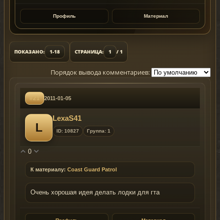
Профиль
Материал
ПОКАЗАНО:
1-18
СТРАНИЦА:
1
/ 1
Порядок вывода комментариев:
#21
2011-01-05
LexaS41
L
ID: 10827
Группа: 1
0
К материалу:
Coast Guard Patrol
Очень хорошая идея делать лодки для гта