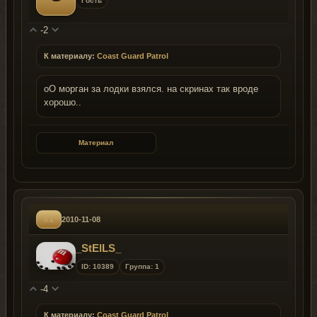
Гость
-2
К материалу:
Coast Guard Patrol
оО морган за лодки взялся. на скринах так вроде
хорошо..
Материал
#1
2010-11-08
_StElLS_
ID: 10389
Группа: 1
-4
К материалу:
Coast Guard Patrol