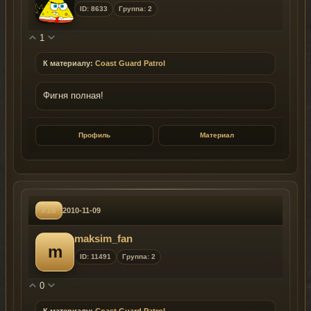
ID: 8633
Группа: 2
1
К материалу:
Coast Guard Patrol
Фигня полная!
Профиль
Материал
#16
2010-11-09
maksim_fan
m
ID: 11491
Группа: 2
0
К материалу:
Coast Guard Patrol