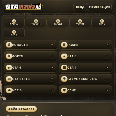
ВХОД
РЕГИСТРАЦИЯ
⌂
★
G
☰
6
ГЛАВНАЯ
НОВОСТИ
ГАЙДЫ
ФОРУМ
GTA 6
5
GTA 5
📰
📘
НОВОСТИ
ГАЙДЫ
›
›
💬
★
ФОРУМ
GTA 6
›
›
🚗
🏙
GTA 5
GTA 4
›
›
🧱
🌴
GTA 1 | 2 | 3
SA / VC / CRMP / CW
›
›
💼
🛡
MAFIA
САЙТ
›
›
ФАЙЛ КАТАЛОГА