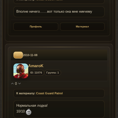
Вполне ничего.......вот только она мне никчему
Профиль
Материал
#7
2010-11-08
AmaroK
ID: 11076
Группа: 1
0
К материалу:
Coast Guard Patrol
Нормальная лодка!
10/10