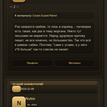
2
К материалу:
Coast Guard Patrol
Раз назвался грибом, то лезь в корзину, - поговорка
есть такая, как раз в тему моргана. Никто тут
письками не мериется. Народ здоровую критику
пишет, не все конечно, но большинство. Так что всё
в рамках сабжа. Поэтому "сами с усами, а у него
х*й больше" как-то совсем не канает.
Профиль
Материал
#9
2010-11-08
Nukie
N
ID: 4805