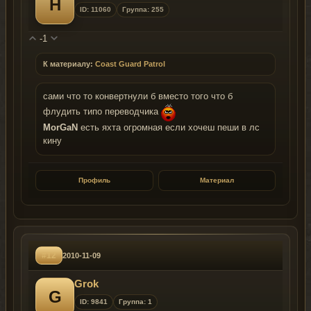
H
ID: 11060
Группа: 255
-1
К материалу:
Coast Guard Patrol
сами что то конвертнули б вместо того что б
флудить типо переводчика
MorGaN
есть яхта огромная если хочеш пеши в лс
кину
Профиль
Материал
#12
2010-11-09
Grok
G
ID: 9841
Группа: 1