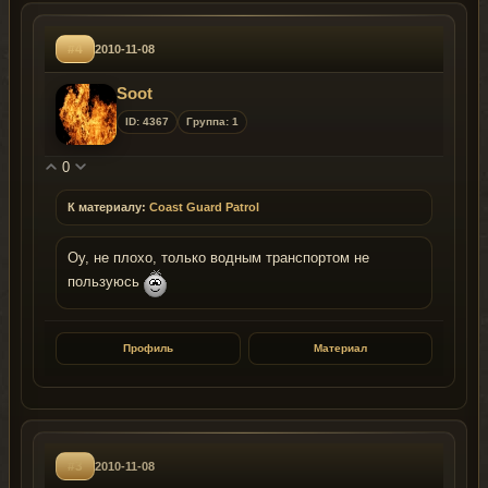
#4
2010-11-08
Soot
ID: 4367
Группа: 1
0
К материалу:
Coast Guard Patrol
Оу, не плохо, только водным транспортом не
пользуюсь
Профиль
Материал
#3
2010-11-08