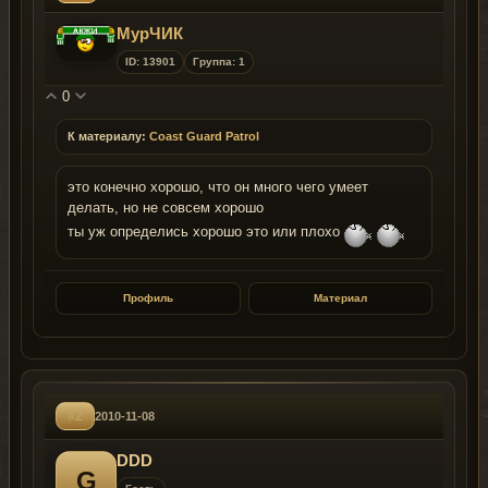
МурЧИК
ID: 13901
Группа: 1
0
К материалу:
Coast Guard Patrol
это конечно хорошо, что он много чего умеет
делать, но не совсем хорошо
ты уж определись хорошо это или плохо
Профиль
Материал
#2
2010-11-08
DDD
G