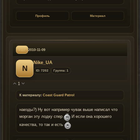
Профиль
Материал
#17
2010-11-09
Nike_UA
N
ID: 7202
Группа: 1
1
К материалу:
Coast Guard Patrol
наезды?) Ну вот например чувак выше написал что
морган эту лодку спер
И если она хорошего
качества, то так и есть