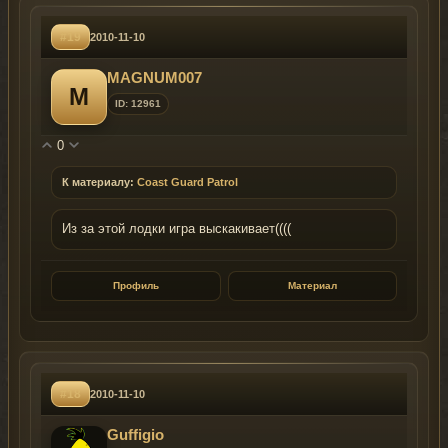
#19
2010-11-10
MAGNUM007
M
ID: 12961
0
К материалу:
Coast Guard Patrol
Из за этой лодки игра выскакивает((((
Профиль
Материал
#18
2010-11-10
Guffigio