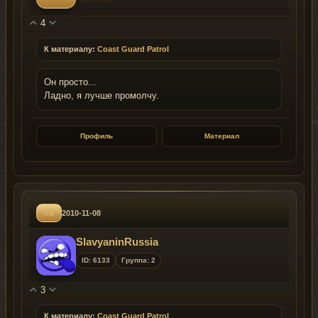
4
К материалу:
Coast Guard Patrol
Он просто...
Ладно, я лучше промолчу.
Профиль
Материал
#8
2010-11-08
SlavyaninRussia
ID: 6133
Группа: 2
3
К материалу:
Coast Guard Patrol