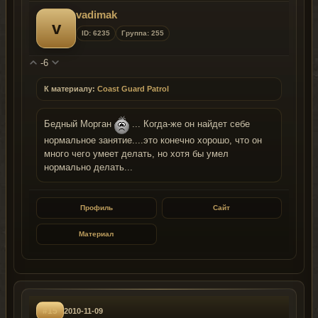
vadimak
v
ID: 6235
Группа: 255
-6
К материалу:
Coast Guard Patrol
Бедный Морган
... Когда-же он найдет себе
нормальное занятие....это конечно хорошо, что он
много чего умеет делать, но хотя бы умел
нормально делать...
Профиль
Сайт
Материал
#15
2010-11-09