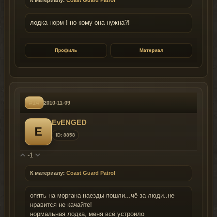
лодка норм ! но кому она нужна?!
Профиль
Материал
#14
2010-11-09
EvENGED
E
ID: 8858
-1
К материалу:
Coast Guard Patrol
опять на моргана наезды пошли...чё за люди..не
нравится не качайте!
нормальная лодка, меня всё устроило