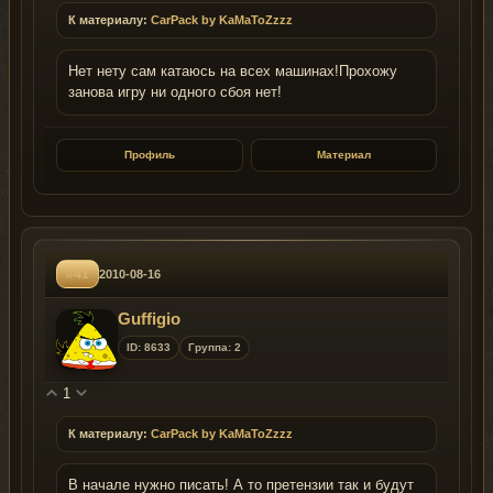
К материалу:
CarPack by KaMaToZzzz
Нет нету сам катаюсь на всех машинах!Прохожу
занова игру ни одного сбоя нет!
Профиль
Материал
#41
2010-08-16
Guffigio
ID: 8633
Группа: 2
1
К материалу:
CarPack by KaMaToZzzz
В начале нужно писать! А то претензии так и будут