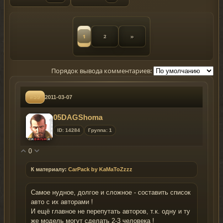
1
2
»
Порядок вывода комментариев:
#59
2011-03-07
05DAGShoma
ID: 14284
Группа: 1
0
К материалу:
CarPack by KaMaToZzzz
Самое нудное, долгое и сложное - составить список
авто с их авторами !
И ещё главное не перепутать авторов, т.к. одну и ту
же модель могут сделать 2-3 человека !