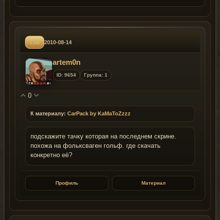
#38
2010-08-14
artem0n
ID: 9654
Группа: 1
0
К материалу:
CarPack by KaMaToZzzz
подскажите тачку которая на последнем скрине.
похожа на фольксваген гольф. где скачать
конкретно её?
Профиль
Материал