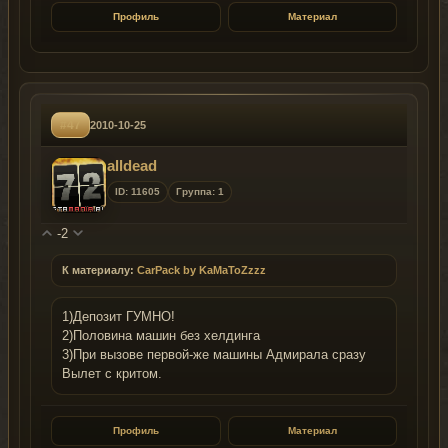
Профиль
Материал
#47
2010-10-25
alldead
ID: 11605
Группа: 1
-2
К материалу:
CarPack by KaMaToZzzz
1)Депозит ГУМНО!
2)Половина машин без хелдинга
3)При вызове первой-же машины Адмирала сразу
Вылет с критом.
Профиль
Материал