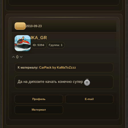
#46
2010-09-23
IKA_GR
ID: 5394
Группа: 1
0
К материалу:
CarPack by KaMaToZzzz
Да на дипозите качать конечно супер
Профиль
E-mail
Материал