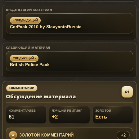
RANCHER - Ford Mustang Truck
ПРЕДЫДУЩИЙ МАТЕРИАЛ
REBLA - Mercedes ML 500
RUINER - Ford Mustang Shelby GT500kr
SABRE - Toyota
‹ ПРЕДЫДУЩИЙ
ScionTC Tuning Edition
CarPack 2010 by SlavyaninRussia
SABREGT - Ford Mustang Shelby GT500
SCHAFTER - BMW M6
SENTINEL - BMW M3 Coupe E46
SULTAN - Mitsubishi Lancer Evo X
СЛЕДУЮЩИЙ МАТЕРИАЛ
SULTANRS - Nissan R35 GT-R Mine's Tuned
SUPERGT - Aston Martin DB9
СЛЕДУЮЩИЙ ›
TURISMO - Ferrari F430 2005
British Police Pack
URANUS - Subaru Impreza
VINCENT - Volvo C30 T5
VIRGO - Dodge Charger STR8
КОММЕНТАРИИ
61
Обсуждение материала
КОММЕНТАРИЕВ
ЛУЧШИЙ РЕЙТИНГ
ЗОЛОТОЙ
61
+2
Есть
ЗОЛОТОЙ КОММЕНТАРИЙ
+2