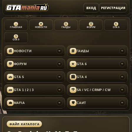
ВХОД
РЕГИСТРАЦИЯ
⌂
★
G
☰
6
ГЛАВНАЯ
НОВОСТИ
ГАЙДЫ
ФОРУМ
GTA 6
5
GTA 5
📰
📘
НОВОСТИ
ГАЙДЫ
›
›
💬
★
ФОРУМ
GTA 6
›
›
🚗
🏙
GTA 5
GTA 4
›
›
🧱
🌴
GTA 1 | 2 | 3
SA / VC / CRMP / CW
›
›
💼
🛡
MAFIA
САЙТ
›
›
ФАЙЛ КАТАЛОГА