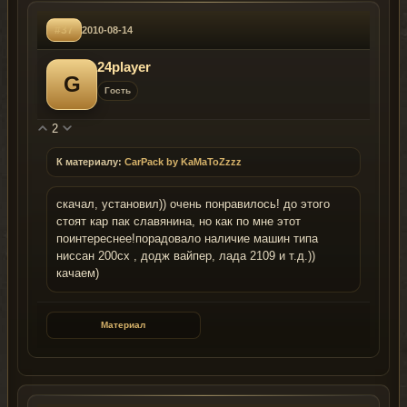
#37
2010-08-14
24player
G
Гость
2
К материалу:
CarPack by KaMaToZzzz
скачал, установил)) очень понравилось! до этого
стоят кар пак славянина, но как по мне этот
поинтереснее!порадовало наличие машин типа
ниссан 200сх , додж вайпер, лада 2109 и т.д.))
качаем)
Материал