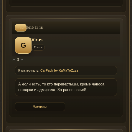
#52
2010-11-16
Virus
G
Гость
0
К материалу:
CarPack by KaMaToZzzz
А если есть, то кто перевертыши, кроме чавоса
пожарки и адмирала. За ранее пасиб!
Материал