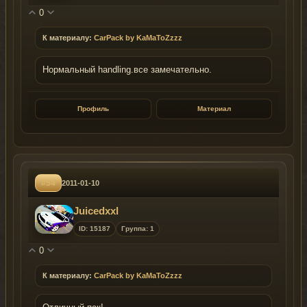
0
К материалу:
CarPack by KaMaToZzzz
Нормальный handling.все замечательно.
Профиль
Материал
#54
2011-01-10
Juicedxxl
ID: 15187
Группа: 1
0
К материалу:
CarPack by KaMaToZzzz