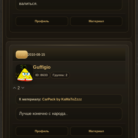
валиться.
Профиль
Материал
#39
2010-08-15
Guffigio
ID: 8633
Группа: 2
2
К материалу:
CarPack by KaMaToZzzz
Лучше конечно с народа..
Профиль
Материал