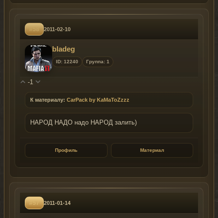
#58
2011-02-10
bladeg
ID: 12240
Группа: 1
-1
К материалу:
CarPack by KaMaToZzzz
НАРОД НАДО надо НАРОД залить)
Профиль
Материал
#57
2011-01-14