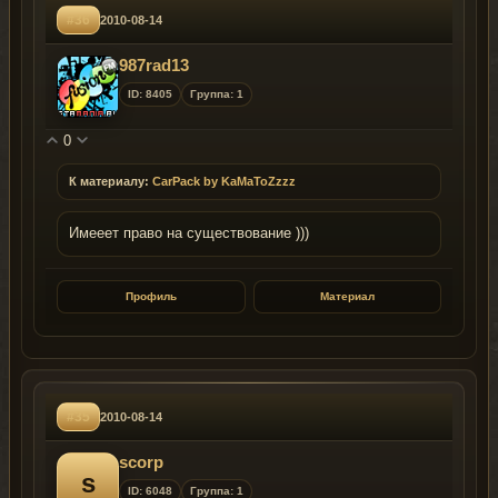
#36
2010-08-14
987rad13
ID: 8405
Группа: 1
0
К материалу:
CarPack by KaMaToZzzz
Имееет право на существование )))
Профиль
Материал
#35
2010-08-14
scorp
s
ID: 6048
Группа: 1