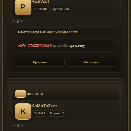
PaulWall
P
ID: 11830
Группа: 255
2
К материалу:
CarPack by KaMaToZzzz
спасибо ща качну
Профиль
Материал
#42
2010-08-18
KaMaToZzzz
K
ID: 8423
Группа: 2
0