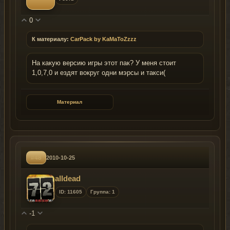
0
К материалу:
CarPack by KaMaToZzzz
На какую версию игры этот пак? У меня стоит
1,0,7,0 и ездят вокруг одни мэрсы и такси(
Материал
#48
2010-10-25
alldead
ID: 11605
Группа: 1
-1