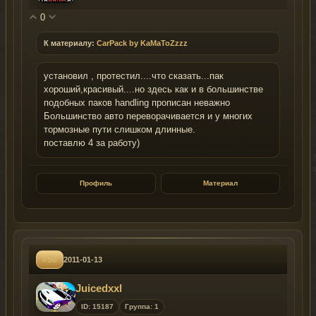
0
К материалу:
CarPack by KaMaToZzzz
установил , протестил....что сказать...пак
хороший,красивый....но здесь как и в большинстве
подобных паков handling прописан неважно
Большинство авто переворачивается и у многих
тормозные пути слишком длинные.
поставлю 4 за работу)
Профиль
Материал
#56
2011-01-13
Juicedxxl
ID: 15187
Группа: 1