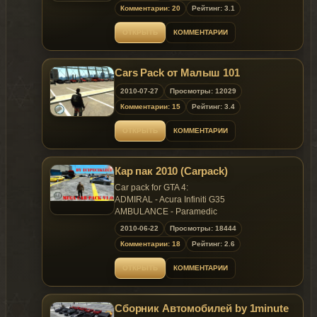
Select this function and input the car name to
Комментарии: 20
Рейтинг: 3.1
spawn it
Ingame car names
ОТКРЫТЬ
КОММЕНТАРИИ
Camaro ZL1 zl1
Aventador lp700
LaFerrari laferrari
Cars Pack от Малыш 101
P1 p1
GTR Nismo gtrnismo
2010-07-27
Просмотры: 12029
Комментарии: 15
Рейтинг: 3.4
Known bugs
Currently we find cars can't be stored by trainer
ОТКРЫТЬ
КОММЕНТАРИИ
and the game itself, you need to spawn it every
time you enter the game
Кар пак 2010 (Carpack)
Car pack for GTA 4:
ADMIRAL - Acura Infiniti G35
AMBULANCE - Paramedic
BANSHEE - Lamborgini Murcielago
2010-06-22
Просмотры: 18444
BIFF - Renault Truck
Комментарии: 18
Рейтинг: 2.6
BLISTA - Alfaromeo Mito
BOBCAT - BOBCAT Monster
ОТКРЫТЬ
КОММЕНТАРИИ
CHAVOS - Plymouth CudaA COGNOSCENTI -
Audi S4
COMET - Porsche Cayman S
Сборник Автомобилей by 1minute
COQUETTE - Chevrolet Corvette Z06