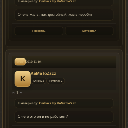
К материалу:
CarPack by KaMaToZzzz
Очень жаль, пак достойный, жаль неробит
Профиль
Материал
#49
2010-11-04
KaMaToZzzz
K
ID: 8423
Группа: 2
1
К материалу:
CarPack by KaMaToZzzz
С чего это он и не работает?