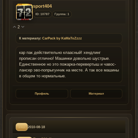
sport404
ID: 10787
Группа: 1
2
К материалу:
CarPack by KaMaToZzzz
кар пак действительно клаасный! хендлинг
прописан отлично! Машинки довольно шустрые.
Единственное но это пожарка-перевертыш и чавос-
лансер эво-попрыгунчик на месте. А так все машины
в общем то нормальные.
Профиль
Материал
#43
2010-08-18