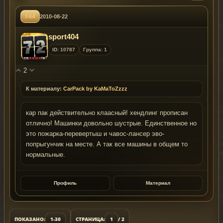
#44
2010-08-22
sport404
ID: 10787
Группа: 1
2
К материалу:
CarPack by KaMaToZzzz
кар пак действительно клаасный! хендлинг прописан
отлично! Машинки довольно шустрые. Единственное но
это пожарка-перевертыш и чавос-лансер эво-
попрыгунчик на месте. А так все машины в общем то
нормальные.
Профиль
Материал
ПОКАЗАНО:
1-30
СТРАНИЦА:
1
/ 2