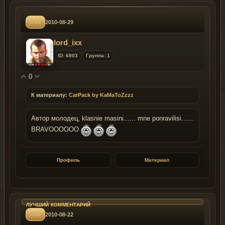
#45
2010-08-29
lord_ixx
ID: 6803
Группа: 1
0
К материалу:
CarPack by KaMaToZzzz
Автор молодец, klasnie masini...... mne ponravilisi......
BRAVOOOOOO
Профиль
Материал
#44
2010-08-22