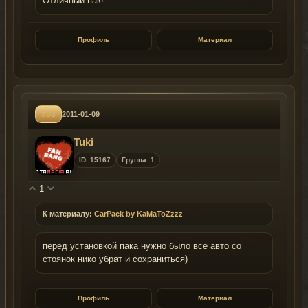
Отличный пак!
Профиль
Материал
#53
2011-01-09
Tuki
ID: 15167
Группа: 1
1
К материалу:
CarPack by KaMaToZzzz
перед установкой пака нужно было все авто со
стоянок нико убрат и сохраниться)
Профиль
Материал