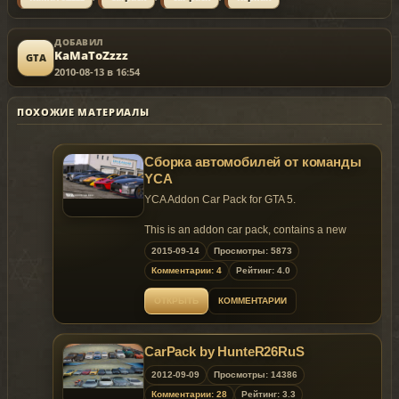
ДОБАВИЛ
KaMaToZzzz
GTA
2010-08-13 в 16:54
ПОХОЖИЕ МАТЕРИАЛЫ
Сборка автомобилей от команды
YCA
YCA Addon Car Pack for GTA 5.
This is an addon car pack, contains a new
mod: Camaro ZL1 and latest versions of
2015-09-14
Просмотры: 5873
several cars from YCA
Комментарии: 4
Рейтинг: 4.0
Only few files you need to modify
FOLLOW INSRUCTIONS TO INSTALL！
ОТКРЫТЬ
КОММЕНТАРИИ
Car list (1.0)
CarPack by HunteR26RuS
2013 Camaro ZL1, tunable. most ingame
functions,Model from Forza4 and NFSRivals
2012-09-09
Просмотры: 14386
2012 Aventador, fixed interior textures
Комментарии: 28
Рейтинг: 3.3
2013 LaFerrari