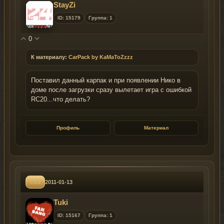
StayZi
ID: 15179
Группа: 1
0
К материалу:
CarPack by KaMaToZzzz
Поставил данный карпак и при появлении Нико в
доме после загрузки сразу вылетает игра с ошибкой
RC20...что делать?
Профиль
Материал
#55
2011-01-13
Tuki
ID: 15167
Группа: 1