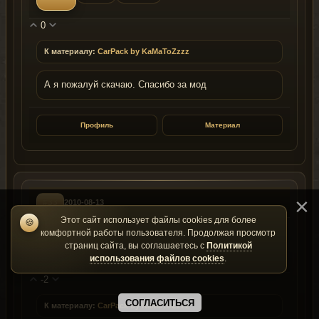
0
К материалу:
CarPack by KaMaToZzzz
А я пожалуй скачаю. Спасибо за мод
Профиль
Материал
#33
2010-08-13
Этот сайт использует файлы cookies для более
🍪
Relazz
комфортной работы пользователя. Продолжая просмотр
страниц сайта, вы соглашаетесь с
Политикой
ID: 10445
Группа: 1
использования файлов cookies
.
-2
СОГЛАСИТЬСЯ
К материалу:
CarPack by KaMaToZzzz