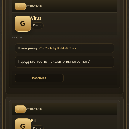
#51
2010-11-16
Virus
G
Гость
0
К материалу:
CarPack by KaMaToZzzz
Народ кто тестил, скажите вылетов нет?
Материал
#50
2010-11-10
FiL
G
Гость