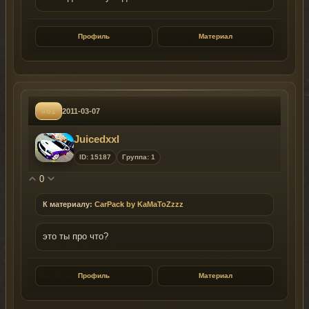
Профиль
Материал
#61
2011-03-07
Juicedxxl
ID: 15187
Группа: 1
0
К материалу:
CarPack by KaMaToZzzz
это ты про что?
Профиль
Материал