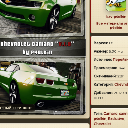
lszv-p4elkin
Все материалы от
p4elkin
Версия:
1.0
Размер:
8.30 Mb
Источник:
Перейт
Просмотров:
9446
Скачиваний:
2591
Категория:
Chevrol
Добавлен:
2012-01-
00:19
АВНЫЙ СКРИНШОТ
Теги:
Camaro
,
saim
p4elkin
,
Exclusive
,
Chevrolet