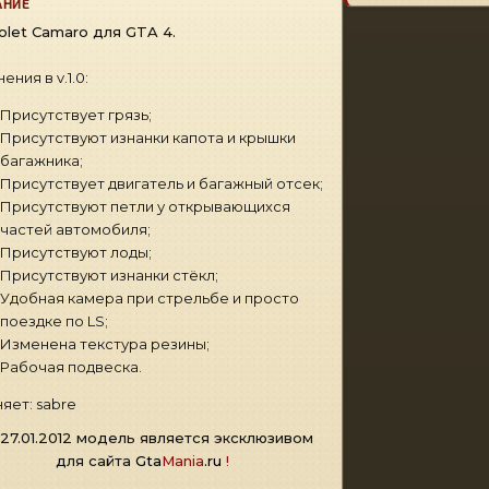
АНИЕ
olet Camaro для GTA 4.
ения в v.1.0:
Присутствует грязь;
Присутствуют изнанки капота и крышки
багажника;
Присутствует двигатель и багажный отсек;
Присутствуют петли у открывающихся
частей автомобиля;
Присутствуют лоды;
Присутствуют изнанки стёкл;
Удобная камера при стрельбе и просто
поездке по LS;
Изменена текстура резины;
Рабочая подвеска.
яет: sabre
27.01.2012 модель является эксклюзивом
для сайта
Gta
Mania
.ru
!