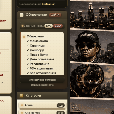
Скоро годовщина
GtaMania
!
Обновление
САЙТА
lszv-
Важные изменения
LIVE
BETA
Обновлено:
✓ Меню сайта
✓ Страницы
✓ Дашборд
и
✓ Права Групп
✓ Дата основания
✓ Регистрация
✓ PDA адаптация
✓ Seo оптимизация
et
✓ Защита сайта
Обновлено сегодня
✓ Загрузка страниц
17,
Версия сайта:
beta
✓ Моды
✓ Главная
Категории
✓ Репутация
✓ Золотой коммент
on
,
✓ Футер
Acura
[11]
✓ Форум
Alfa Romeo
[23]