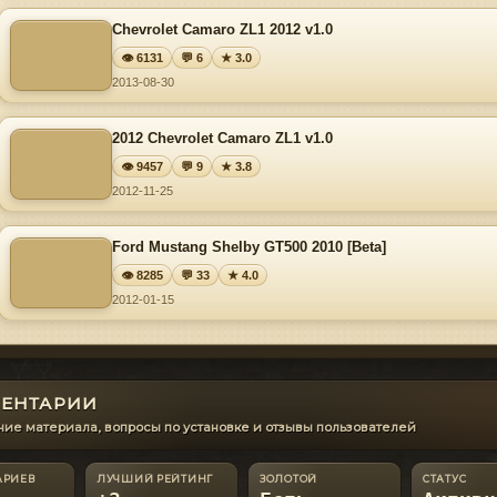
Chevrolet Camaro ZL1 2012 v1.0
👁 6131
💬 6
★ 3.0
2013-08-30
2012 Chevrolet Camaro ZL1 v1.0
👁 9457
💬 9
★ 3.8
2012-11-25
Ford Mustang Shelby GT500 2010 [Beta]
👁 8285
💬 33
★ 4.0
2012-01-15
ЕНТАРИИ
ие материала, вопросы по установке и отзывы пользователей
АРИЕВ
ЛУЧШИЙ РЕЙТИНГ
ЗОЛОТОЙ
СТАТУС