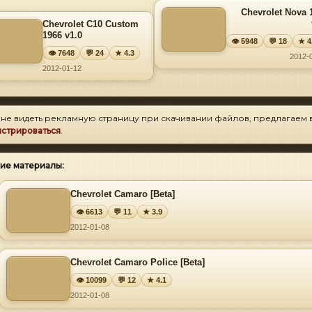
Chevrolet Nova 
Chevrolet C10 Custom
1966 v1.0
👁 5948
💬 18
★ 4
👁 7648
💬 24
★ 4.3
2012-
2012-01-12
 не видеть рекламную страницу при скачивании файлов, предлагаем 
истрироваться
.
ие материалы:
Chevrolet Camaro [Beta]
👁 6613
💬 11
★ 3.9
2012-01-08
Chevrolet Camaro Police [Beta]
👁 10099
💬 12
★ 4.1
2012-01-08