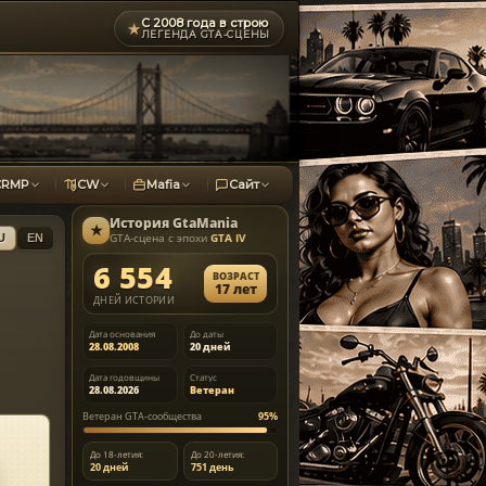
С 2008 года в строю
★
ЛЕГЕНДА GTA-СЦЕНЫ
CRMP
CW
Mafia
Сайт
История
GtaMania
★
GTA-сцена с эпохи
GTA IV
U
EN
6 554
ВОЗРАСТ
17 лет
ДНЕЙ ИСТОРИИ
Дата основания
До даты
28.08.2008
20 дней
Дата годовщины
Статус
28.08.2026
Ветеран
Ветеран GTA-сообщества
95%
До 18-летия:
До 20-летия:
20 дней
751 день