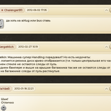
Chalenger911
2012-06-02 17:05
да хоть на airtug или bus ставь
SergeMich
2012-02-27 10:19
4elkin: Машинка супер Handling порадовал!! Но есть недочеты:
а лопается резина диск криво отображается (т.е. только центральная его част
нем стекле не остаются следы от пуль.
заднем бампере и выше на крышке багажника так же не остаются следы от п
 на багажнике следы от пуль растянутые.
о бы не плохо добавить возможность окраски дисков.
cols можно подредактировать цвета не очень. (ну это так для справки)
Вот вр
все!!!
RaYdeR
2012-01-18 22:21
Шык!
Отлично