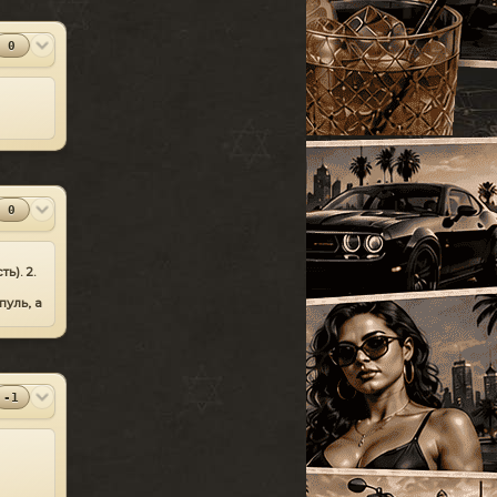
УАЗ
[18]
SparkIV 0.6.8
#13
Грузовые
[105]
MOD
[1.0.7.0 + EFLC
0
1.1.2.0]
Программы
Спец. транспорт
[207]
2010-06-07
Лодки
[19]
⬇
Скачиваний:
23528
Мотоциклы
[76]
SandWicH
Открыть
Прочие
[252]
Оригинальный
#14
MOD
Сборки автомобилей
vehicles.img
[26]
0
Прочие
2009-12-30
⬇
Скачиваний:
23137
ь). 2.
Temsnik
Открыть
уль, а
Патч для GTA 4
#15
MOD
1.0.6.0 (RUS)
оде бы
Патчи
2010-04-20
-1
⬇
Скачиваний:
22911
BURTON
Открыть
Патч 1.0.3.1 для
#16
MOD
GTA 4 / GTA IV