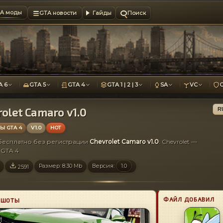
A моды
GTA новости
Гайды
Поиск
A 6
GTA 5
GTA 4
GTA 1 | 2 | 3
SA
VC
olet Camaro v1.0
R
 GTA 4
V1.0
HOT
 бесплатно без регистрации
Chevrolet Camaro v1.0
: Chevrolet —
GTA 4
Размер: 8.30 Mb
Версия:
1.0
2591
ФАЙЛ ДОБАВИЛ
НШОТЫ