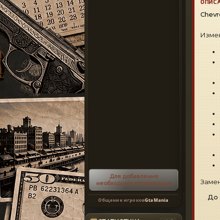
ОПИС
Chevr
Измен
Для добавления
Замен
необходима авторизация
До 
Общение игроков
GtaMania