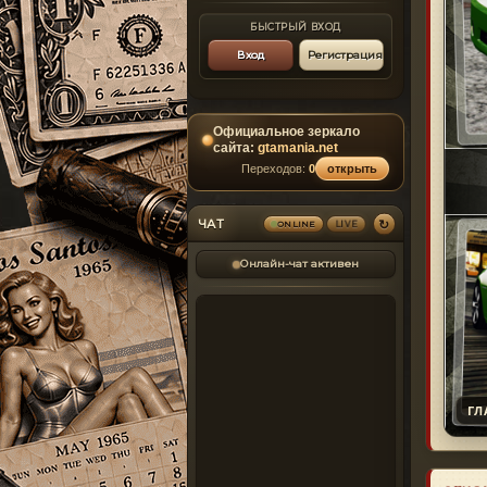
БЫСТРЫЙ ВХОД
Вход
Регистрация
Официальное зеркало
сайта:
gtamania.net
Переходов:
0
открыть
↻
ЧАТ
ONLINE
LIVE
Онлайн-чат активен
ГЛ