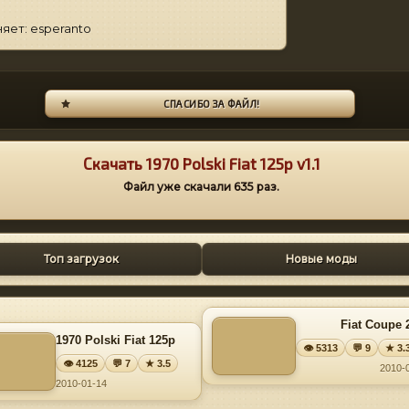
яет: esperanto
СПАСИБО ЗА ФАЙЛ!
Скачать 1970 Polski Fiat 125p v1.1
Файл уже скачали
635
раз.
Топ загрузок
Новые моды
Fiat Coupe 
1970 Polski Fiat 125p
👁 5313
💬 9
★ 3.
👁 4125
💬 7
★ 3.5
2010-
2010-01-14