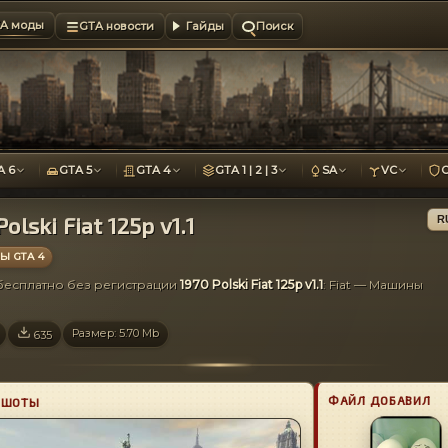
A моды
GTA новости
Гайды
Поиск
A 6
GTA 5
GTA 4
GTA 1 | 2 | 3
SA
VC
Polski Fiat 125p v1.1
R
 GTA 4
 бесплатно без регистрации
1970 Polski Fiat 125p v1.1
: Fiat — Машины
Размер: 5.70 Mb
635
ФАЙЛ ДОБАВИЛ
НШОТЫ