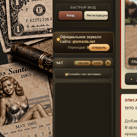
БЫСТРЫЙ ВХОД
Вход
Регистрация
Официальное зеркало
сайта:
gtamania.net
Переходов:
0
открыть
ГЛ
↻
ЧАТ
LIVE
ONLINE
Онлайн-чат активен
ОПИС
1970 
Добав
В арх
крышу,