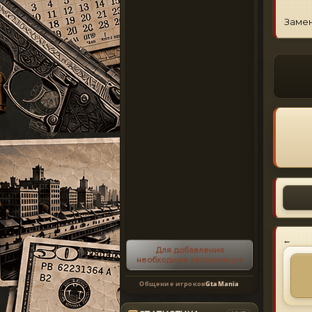
Замен
←
Для добавления
необходима авторизация
Общение игроков
GtaMania