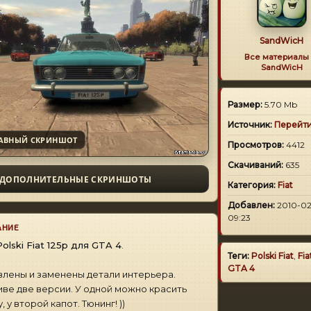
SandWicH
Все материалы 
SandWicH
Размер:
5.70 Mb
Источник:
Перейт
АВНЫЙ СКРИНШОТ
Просмотров:
4412
Скачиваний:
635
ДОПОЛНИТЕЛЬНЫЕ СКРИНШОТЫ
Категория:
Fiat
Добавлен:
2010-02
09:23
АНИЕ
Polski Fiat 125p для GTA 4
.
Теги:
Polski Fiat
,
Fia
GTA 4
лены и заменены детали интерьера.
иве две версии. У одной можно красить
 у второй капот. Тюнинг! ))