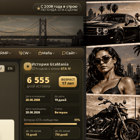
С 2008 года в строю
★
ЛЕГЕНДА GTA-СЦЕНЫ
CRMP
CW
Mafia
Сайт
История
GtaMania
★
GTA-сцена с эпохи
GTA IV
U
EN
6 555
ВОЗРАСТ
17 лет
ДНЕЙ ИСТОРИИ
Дата основания
До даты
28.08.2008
19 дней
Дата годовщины
Статус
28.08.2026
Ветеран
Ветеран GTA-сообщества
95%
До 18-летия:
До 20-летия:
19 дней
750 дней