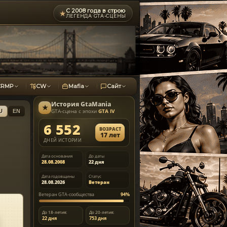
С 2008 года в строю
★
ЛЕГЕНДА GTA-СЦЕНЫ
CRMP
CW
Mafia
Сайт
История
GtaMania
★
GTA-сцена с эпохи
GTA IV
U
EN
6 552
ВОЗРАСТ
17 лет
ДНЕЙ ИСТОРИИ
Дата основания
До даты
28.08.2008
22 дня
Дата годовщины
Статус
28.08.2026
Ветеран
Ветеран GTA-сообщества
94%
До 18-летия:
До 20-летия:
22 дня
753 дня