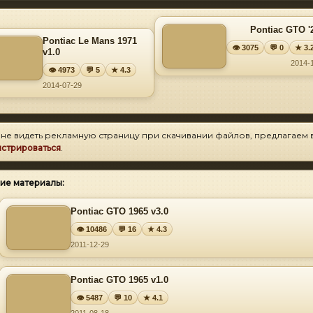
Pontiac GTO '
Pontiac Le Mans 1971
👁 3075
💬 0
★ 3.
v1.0
2014-
👁 4973
💬 5
★ 4.3
2014-07-29
 не видеть рекламную страницу при скачивании файлов, предлагаем 
истрироваться
.
ие материалы:
Pontiac GTO 1965 v3.0
👁 10486
💬 16
★ 4.3
2011-12-29
Pontiac GTO 1965 v1.0
👁 5487
💬 10
★ 4.1