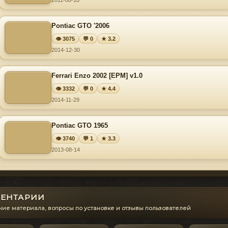
2011-08-18
Pontiac GTO '2006
👁 3075
💬 0
★ 3.2
2014-12-30
Ferrari Enzo 2002 [EPM] v1.0
👁 3332
💬 0
★ 4.4
2014-11-29
Pontiac GTO 1965
👁 3740
💬 1
★ 3.3
2013-08-14
ЕНТАРИИ
ие материала, вопросы по установке и отзывы пользователей