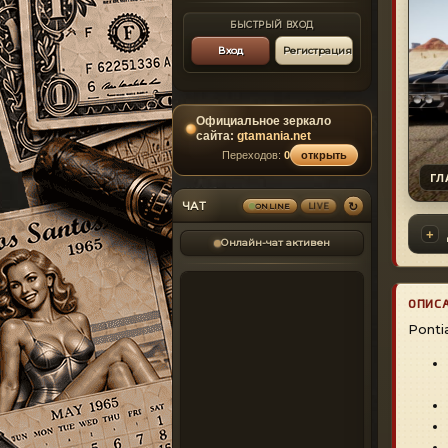
БЫСТРЫЙ ВХОД
Вход
Регистрация
Официальное зеркало
сайта:
gtamania.net
Переходов:
0
открыть
ГЛ
↻
ЧАТ
ONLINE
LIVE
Онлайн-чат активен
ОПИС
Ponti