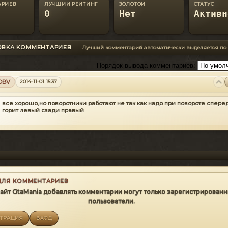
АРИЕВ
ЛУЧШИЙ РЕЙТИНГ
ЗОЛОТОЙ
СТАТУС
0
Нет
Активн
ОВКА КОММЕНТАРИЕВ
Лучший комментарий автоматически выделяется по
Порядок вывода комментариев:
OBV
2014-11-01 15:37
все хорошо,но поворотники работают не так как надо
при повороте спере
горит левый сзади правый
ДЛЯ КОММЕНТАРИЕВ
сайт GtaMania добавлять комментарии могут только зарегистрирован
пользователи.
СТРАЦИЯ
ВХОД