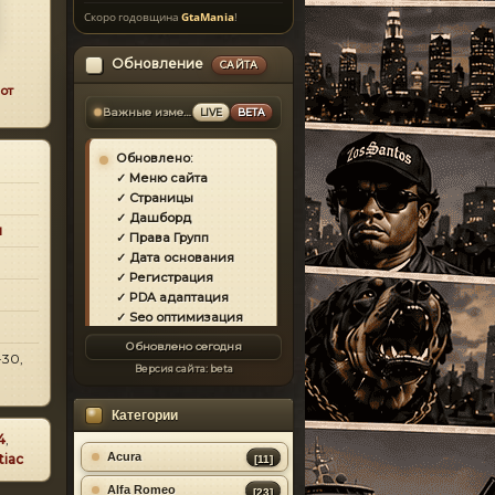
Скоро годовщина
GtaMania
!
Обновление
САЙТА
от
Важные изменения
LIVE
BETA
Обновлено:
✓ Меню сайта
✓ Страницы
✓ Дашборд
и
✓ Права Групп
✓ Дата основания
✓ Регистрация
✓ PDA адаптация
✓ Seo оптимизация
✓ Защита сайта
Обновлено сегодня
✓ Загрузка страниц
-30,
Версия сайта:
beta
✓ Моды
✓ Главная
Категории
✓ Репутация
✓ Золотой коммент
4
,
✓ Футер
Acura
tiac
[11]
✓ Форум
Alfa Romeo
[23]