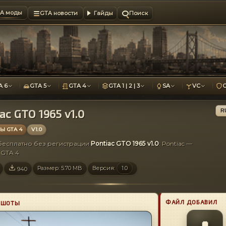
A моды
GTA новости
Гайды
Поиск
A 6
GTA 5
GTA 4
GTA 1 | 2 | 3
SA
VC
ac GTO 1965 v1.0
R
 GTA 4
V1.0
 бесплатно без регистрации
Pontiac GTO 1965 v1.0
: Pontiac —
GTA 4
Размер: 5.70 MB
Версия:
1.0
940
ФАЙЛ ДОБАВИЛ
НШОТЫ