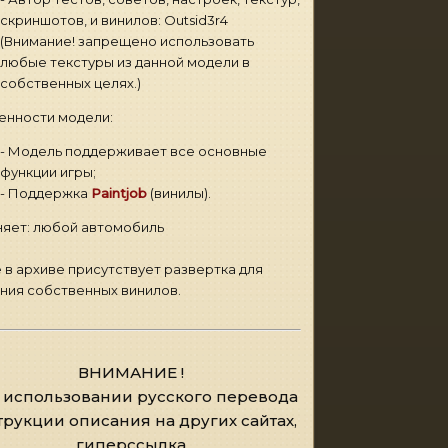
скриншотов, и винилов: Outsid3r4
(Внимание! запрещено использовать
любые текстуры из данной модели в
собственных целях.)
енности модели:
- Модель поддерживает все основные
функции игры;
- Поддержка
Paintjob
(винилы).
яет: любой автомобиль
 в архиве присутствует развертка для
ния собственных винилов.
ВНИМАНИЕ !
 использовании русского перевода
трукции описания на других сайтах,
гиперссылка