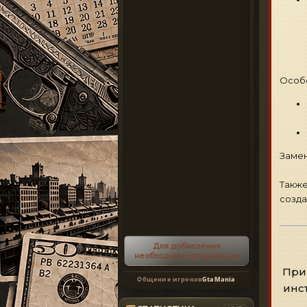
Особ
Замен
Также
созда
Для добавления
необходима авторизация
При
Общение игроков
GtaMania
инс