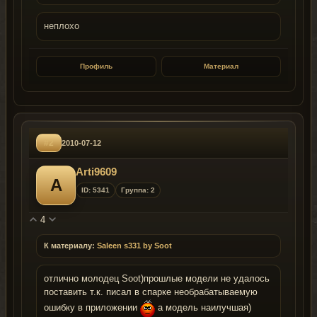
неплохо
Профиль
Материал
#2
2010-07-12
Arti9609
A
ID: 5341
Группа: 2
4
К материалу:
Saleen s331 by Soot
отлично молодец Soot)прошлые модели не удалось
поставить т.к. писал в спарке необрабатываемую
ошибку в приложении
а модель наилучшая)