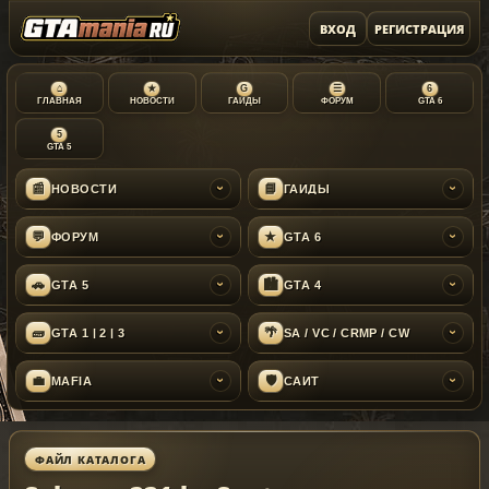
ВХОД
РЕГИСТРАЦИЯ
⌂
★
G
☰
6
ГЛАВНАЯ
НОВОСТИ
ГАЙДЫ
ФОРУМ
GTA 6
5
GTA 5
📰
📘
НОВОСТИ
ГАЙДЫ
›
›
💬
★
ФОРУМ
GTA 6
›
›
🚗
🏙
GTA 5
GTA 4
›
›
🧱
🌴
GTA 1 | 2 | 3
SA / VC / CRMP / CW
›
›
💼
🛡
MAFIA
САЙТ
›
›
ФАЙЛ КАТАЛОГА