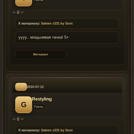
0
К материалу:
Saleen s331 by Soot
уууу.. мощьнявая тачка! 5+
Материал
#17
2010-07-12
Restyling
G
Гость
0
К материалу:
Saleen s331 by Soot