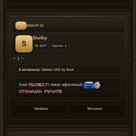
#6
2010-07-12
Shelby
S
ID: 6477
Группа: 1
1
К материалу:
Saleen s331 by Soot
Soot
пикап афигенный
Профиль
Материал