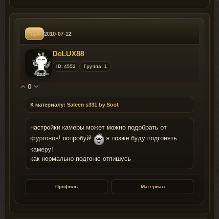
#14
2010-07-12
DeLUX88
ID: 4552
Группа: 1
0
К материалу:
Saleen s331 by Soot
настройки камеры может можно подобрать от
фургонов! попробуй!
я позже буду подгонять
камеру!
как нормально подгоню отпишусь
Профиль
Материал