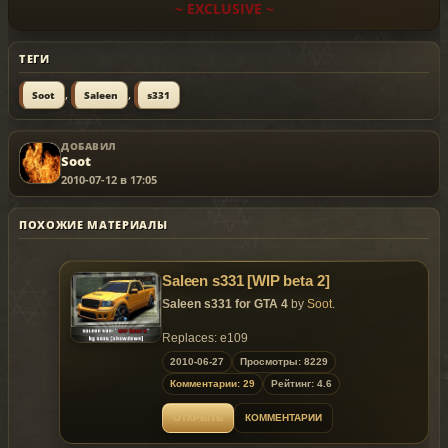
~ EXCLUSIVE ~
ТЕГИ
,
,
Soot
Saleen
s331
ДОБАВИЛ
Soot
2010-07-12 в 17:05
ПОХОЖИЕ МАТЕРИАЛЫ
Saleen s331 [WIP beta 2]
Saleen s331 for GTA 4
by
Soot
.
Replaces: e109
2010-06-27
Просмотры: 8229
~ EXCLUSIVE ~
Комментарии: 29
Рейтинг: 4.6
ОТКРЫТЬ
КОММЕНТАРИИ