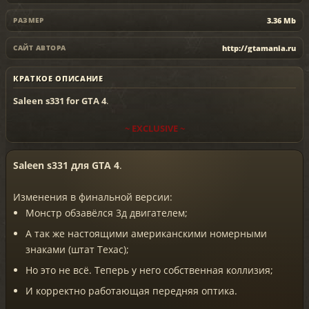
3.36 Mb
РАЗМЕР
http://gtamania.ru
САЙТ АВТОРА
КРАТКОЕ ОПИСАНИЕ
Saleen s331 for GTA 4
.
~ EXCLUSIVE ~
Saleen s331 для GTA 4
.
Изменения в финальной версии:
Монстр обзавёлся 3д двигателем;
А так же настоящими американскими номерными
знаками (штат Техас);
Но это не всё. Теперь у него собственная коллизия;
И корректно работающая передняя оптика.