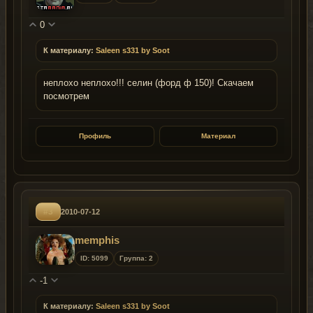
0
К материалу:
Saleen s331 by Soot
неплохо неплохо!!! селин (форд ф 150)! Скачаем
посмотрем
Профиль
Материал
#3
2010-07-12
memphis
ID: 5099
Группа: 2
-1
К материалу:
Saleen s331 by Soot