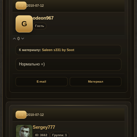
#5
2010-07-12
odeon967
G
Гость
0
К материалу:
Saleen s331 by Soot
Нормально =)
E-mail
Материал
#4
2010-07-12
Sergey777
ID: 3662
Группа: 1