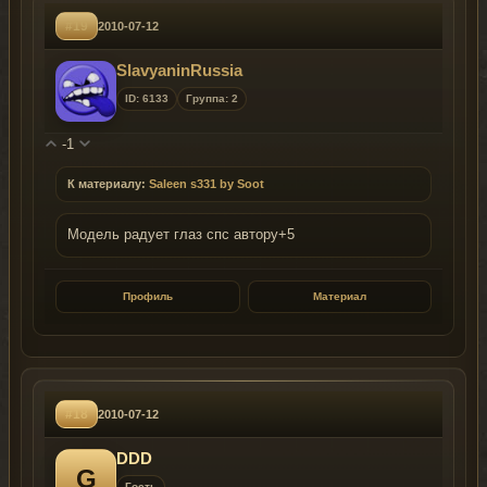
#19
2010-07-12
SlavyaninRussia
ID: 6133
Группа: 2
-1
К материалу:
Saleen s331 by Soot
Модель радует глаз спс автору+5
Профиль
Материал
#18
2010-07-12
DDD
G
Гость