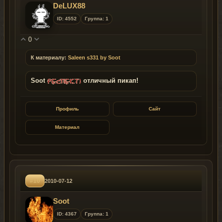
DeLUX88
ID: 4552
Группа: 1
0
К материалу:
Saleen s331 by Soot
Soot
отличный пикап!
Профиль
Сайт
Материал
#10
2010-07-12
Soot
ID: 4367
Группа: 1