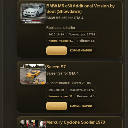
Replaces: rancher
Changes in v.1.4:
BMW M5 e60 Additional Version by
- New outer doorseals;
Soot (Showdown)
- New tires;
BMW M5 e60 for GTA 4.
- Added a Rockwell Collins iForce
patrol car information system instead of
Replaces: schafter
the laptop;
- Added a rear-facing radar device;
2010-10-29
Просмотры: 24793
~ GTAMANIA EXCLUSIVE ~
- Added floor carpet;
Комментарии: 51
Рейтинг: 4.6
- A few minor bugfixes.
Changes in v.1.5:
ОТКРЫТЬ
КОММЕНТАРИИ
- Side marking lights have been edited;
- Minor texture changes;
- Edited handling line;
Saleen S7
Changes in v.1.6:
- Darker rear defrost.
Saleen S7 for GTA 4.
Replaces: fbi
Autor of model: Juiced 2: HIN
Convert by: CyRaX
2010-09-20
Просмотры: 8174
Features:
Комментарии: 11
Рейтинг: 4.5
Model supports all the main features
GTA IV;
ОТКРЫТЬ
КОММЕНТАРИИ
Own COL;
Handy camera;
Customized materials;
Mercury Cyclone Spoiler 1970
etc...
Replaces: infernus