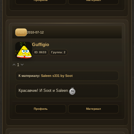
#20
2010-07-12
Guffigio
ID: 8633
Группа: 2
1
К материалу:
Saleen s331 by Soot
Красавчик! И Soot и Saleen
Профиль
Материал