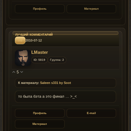
Профиль
Материал
#8
2010-07-12
LMaster
ID: 5819
Группа: 2
5
К материалу:
Saleen s331 by Soot
то была бэта а это финал ... >_<
Профиль
E-mail
Материал