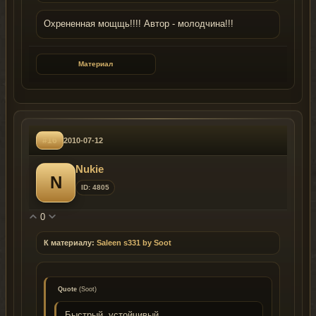
Охрененная мощщь!!!! Автор - молодчина!!!
Материал
#16
2010-07-12
Nukie
N
ID: 4805
0
К материалу:
Saleen s331 by Soot
Quote
(
Soot
)
Быстрый, устойчивый .