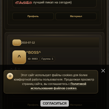
лучший пикап на сегодня)
Профиль
Материал
#1
2010-07-12
^BOSS^
^
ID: 9883
Группа: 1
-1
Этот сайт использует файлы cookies для более
🍪
К материалу:
Saleen s331 by Soot
комфортной работы пользователя. Продолжая просмотр
страниц сайта, вы соглашаетесь с
Политикой
использования файлов cookies
.
Ухх...отличная машина!Спасибо
СОГЛАСИТЬСЯ
Профиль
Материал