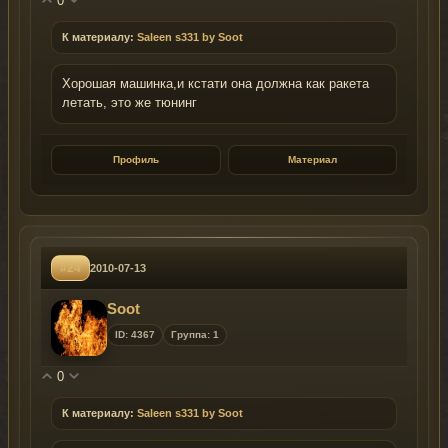
0
К материалу:
Saleen s331 by Soot
Хорошая машинка,и кстати она должна как ракета
летать, это же тюнинг
Профиль
Материал
#24
2010-07-13
Soot
ID: 4367
Группа: 1
0
К материалу:
Saleen s331 by Soot