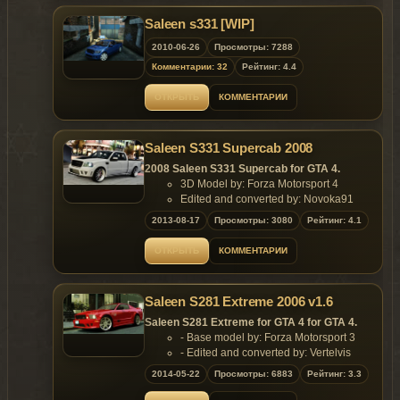
Saleen s331 [WIP]
2010-06-26
Просмотры: 7288
Комментарии: 32
Рейтинг: 4.4
ОТКРЫТЬ
КОММЕНТАРИИ
Saleen S331 Supercab 2008
2008 Saleen S331 Supercab for GTA 4.
3D Model by: Forza Motorsport 4
Edited and converted by: Novoka91
2013-08-17
Просмотры: 3080
Рейтинг: 4.1
ОТКРЫТЬ
КОММЕНТАРИИ
Saleen S281 Extreme 2006 v1.6
Saleen S281 Extreme for GTA 4 for GTA 4.
- Base model by: Forza Motorsport 3
- Edited and converted by: Vertelvis
Features of model:
2014-05-22
Просмотры: 6883
Рейтинг: 3.3
- Full L0, L1 and L2 models;
- Highly detailed L0 model;