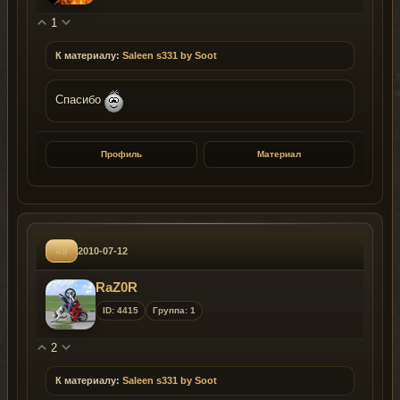
1
К материалу:
Saleen s331 by Soot
Спасибо
Профиль
Материал
#9
2010-07-12
RaZ0R
ID: 4415
Группа: 1
2
К материалу:
Saleen s331 by Soot