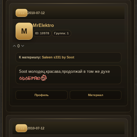
#12
2010-07-12
MrElektro
M
ID: 10978
Группа: 1
0
К материалу:
Saleen s331 by Soot
Soot молодец,красава,продолжай в том же духе
Профиль
Материал
#11
2010-07-12