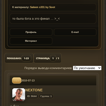
К материалу:
Saleen s331 by Soot
то была бэта а это финал ... >_<
Профиль
E-mail
Материал
ПОКАЗАНО:
1-23
СТРАНИЦА:
1
/ 1
Порядок вывода комментариев:
#25
2010-07-13
NEXTONE
ID: 9644
Группа: 1