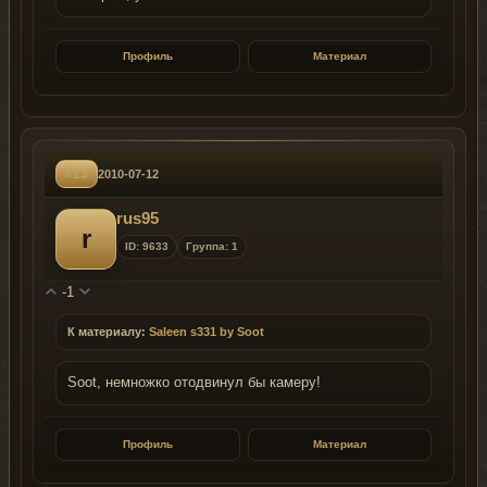
Профиль
Материал
#13
2010-07-12
rus95
r
ID: 9633
Группа: 1
-1
К материалу:
Saleen s331 by Soot
Soot, немножко отодвинул бы камеру!
Профиль
Материал