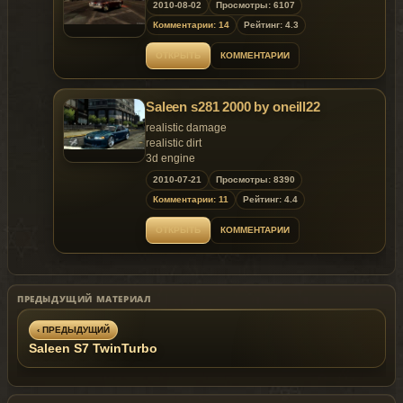
2010-08-02
Просмотры: 6107
Комментарии: 14
Рейтинг: 4.3
ОТКРЫТЬ
КОММЕНТАРИИ
Saleen s281 2000 by oneill22
realistic damage
realistic dirt
3d engine
paintable vinyl
2010-07-21
Просмотры: 8390
Комментарии: 11
Рейтинг: 4.4
Replaces uranus
ОТКРЫТЬ
КОММЕНТАРИИ
ПРЕДЫДУЩИЙ МАТЕРИАЛ
‹ ПРЕДЫДУЩИЙ
Saleen S7 TwinTurbo