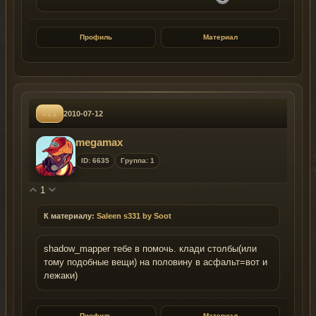
Профиль
Материал
#21
2010-07-12
megamax
ID: 6635
Группа: 1
1
К материалу:
Saleen s331 by Soot
shadow_mapper тебе в помочь. клади столбы(или
тому подобные вещи) на половину в асфальт=вот и
лежаки)
Профиль
Материал