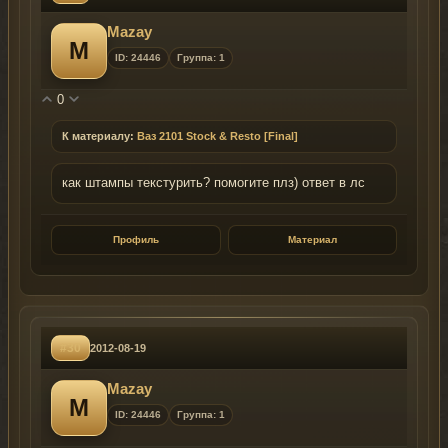
Mazay
M
ID: 24446
Группа: 1
0
К материалу:
Ваз 2101 Stock & Resto [Final]
как штампы текстурить? помогите плз) ответ в лс
Профиль
Материал
#30
2012-08-19
Mazay
M
ID: 24446
Группа: 1