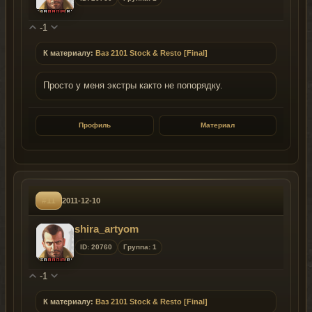
-1
К материалу:
Ваз 2101 Stock & Resto [Final]
Просто у меня экстры както не попорядку.
Профиль
Материал
#11
2011-12-10
shira_artyom
ID: 20760
Группа: 1
-1
К материалу:
Ваз 2101 Stock & Resto [Final]