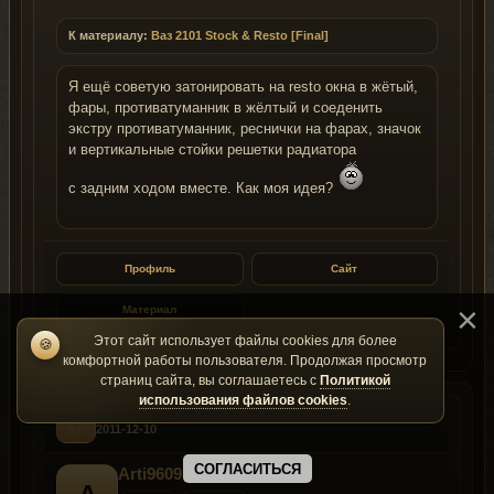
К материалу:
Ваз 2101 Stock & Resto [Final]
Я ещё советую затонировать на resto окна в жётый,
фары, противатуманник в жёлтый и соеденить
экстру противатуманник, реснички на фарах, значок
и вертикальные стойки решетки радиатора
с задним ходом вместе. Как моя идея?
Профиль
Сайт
Материал
Этот сайт использует файлы cookies для более
🍪
комфортной работы пользователя. Продолжая просмотр
страниц сайта, вы соглашаетесь с
Политикой
использования файлов cookies
.
#7
2011-12-10
СОГЛАСИТЬСЯ
Arti9609