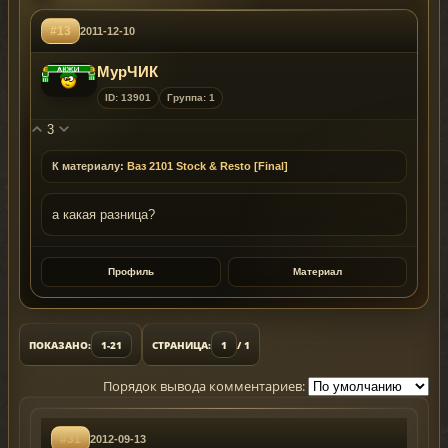
#13
2011-12-10
МурЧИК
ID: 13901
Группа: 1
3
К материалу:
Ваз 2101 Stock & Resto [Final]
а какая разница?
Профиль
Материал
ПОКАЗАНО:
1-21
СТРАНИЦА:
1
/ 1
Порядок вывода комментариев:
#31
2012-09-13