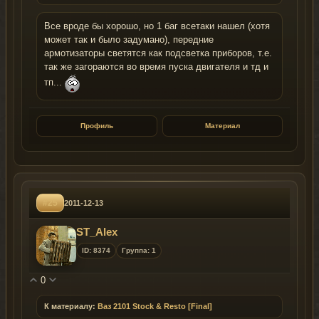
Все вроде бы хорошо, но 1 баг всетаки нашел (хотя
может так и было задумано), передние
армотизаторы светятся как подсветка приборов, т.е.
так же загораются во время пуска двигателя и тд и
тп...
Профиль
Материал
#25
2011-12-13
ST_Alex
ID: 8374
Группа: 1
0
К материалу:
Ваз 2101 Stock & Resto [Final]