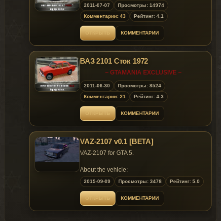
2011-07-07
Просмотры: 14974
Комментарии: 43
Рейтинг: 4.1
ОТКРЫТЬ
КОММЕНТАРИИ
ВАЗ 2101 Cток 1972
~ GTAMANIA EXCLUSIVE ~
2011-06-30
Просмотры: 8524
Комментарии: 21
Рейтинг: 4.3
ОТКРЫТЬ
КОММЕНТАРИИ
VAZ-2107 v0.1 [BETA]
VAZ-2107 for GTA 5.
About the vehicle:
The car was converted from a GTA: SA mod by
2015-09-09
Просмотры: 3478
Рейтинг: 5.0
an unknown author and the model was edited
by me. The model has good damage,
ОТКРЫТЬ
КОММЕНТАРИИ
breakable glass, and includes headlights.
Issues with the model: the speedometer
doesn't work, small problem with the taillight