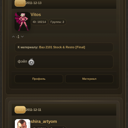
#26
2011-12-13
Vitos
ID: 18214
Группа: 2
-1
К материалу:
Ваз 2101 Stock & Resto [Final]
фэйл
Профиль
Материал
#23
2011-12-11
shira_artyom