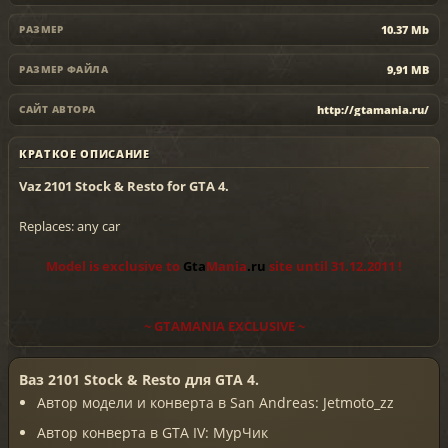
10.37 Mb
РАЗМЕР
9,91 MB
РАЗМЕР ФАЙЛА
http://gtamania.ru/
САЙТ АВТОРА
КРАТКОЕ ОПИСАНИЕ
Vaz 2101 Stock & Resto for GTA 4.
Replaces: any car
Model is exclusive to
Gta
Mania
.ru
site until 31.12.2011 !
~ GTAMANIA EXCLUSIVE ~
Ваз 2101 Stock & Resto для GTA 4.
Автор модели и конверта в San Andreas: Jetmoto_zz
Автор конверта в GTA IV: МурЧик