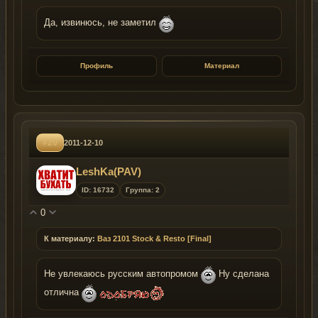
Да, извинюсь, не заметил
Профиль
Материал
#20
2011-12-10
LeshKa(PAV)
ID: 16732
Группа: 2
0
К материалу:
Ваз 2101 Stock & Resto [Final]
Не увлекаюсь русским автопромом
Ну сделана
отлична