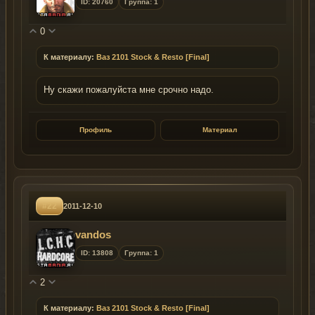
ID: 20760
Группа: 1
0
К материалу:
Ваз 2101 Stock & Resto [Final]
Ну скажи пожалуйста мне срочно надо.
Профиль
Материал
#22
2011-12-10
vandos
ID: 13808
Группа: 1
2
К материалу:
Ваз 2101 Stock & Resto [Final]