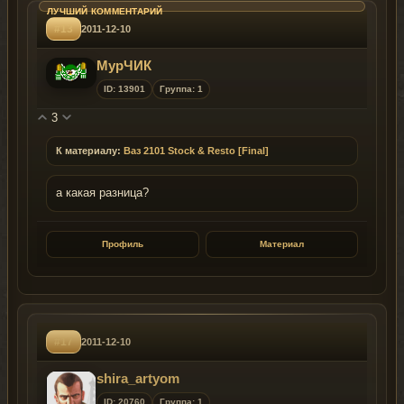
#13
2011-12-10
МурЧИК
ID: 13901
Группа: 1
3
К материалу:
Ваз 2101 Stock & Resto [Final]
а какая разница?
Профиль
Материал
#17
2011-12-10
shira_artyom
ID: 20760
Группа: 1