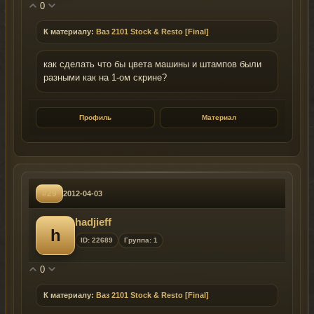
0
К материалу:
Ваз 2101 Stock & Resto [Final]
как сделать что бы цвета машины и штампов были
разными как на 1-ом скрине?
Профиль
Материал
#29
2012-04-03
hadjieff
h
ID: 22689
Группа: 1
0
К материалу:
Ваз 2101 Stock & Resto [Final]