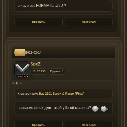
u kavo est FORMATE .Z3D ?
Профиль
Материал
#28
2012-02-14
SpeZ
ID: 20135
Группа: 1
0
К материалу:
Ваз 2101 Stock & Resto [Final]
название stock для такой убогой машины?
Профиль
Материал