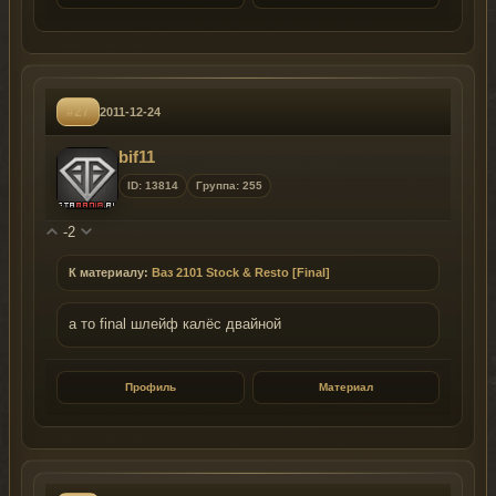
#27
2011-12-24
bif11
ID: 13814
Группа: 255
-2
К материалу:
Ваз 2101 Stock & Resto [Final]
а то final шлейф калёс двайной
Профиль
Материал