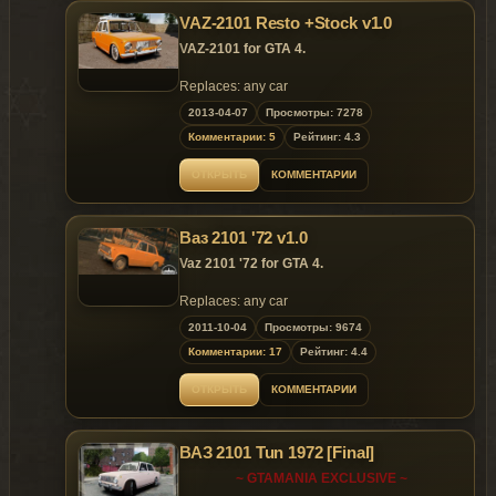
in the window that appears, choose "Install"
VAZ-2101 Resto +Stock v1.0
OpenIV.ASI);
4. Next, go on this way - x64e.rpf \ levels \ gta5 \
VAZ-2101 for GTA 4.
vehicles.rpf;
5. Replace "buffalo2.yft", "buffalo2.ytd" and
Replaces: any car
"buffalo2_hi.yft" similar modification files from
2013-04-07
Просмотры: 7278
the downloaded archive;
6. Modification will be installed and the
Комментарии: 5
Рейтинг: 4.3
program can be closed OpenIV.
ОТКРЫТЬ
КОММЕНТАРИИ
Ваз 2101 '72 v1.0
Vaz 2101 '72 for GTA 4.
Replaces: any car
2011-10-04
Просмотры: 9674
Комментарии: 17
Рейтинг: 4.4
ОТКРЫТЬ
КОММЕНТАРИИ
ВАЗ 2101 Tun 1972 [Final]
~ GTAMANIA EXCLUSIVE ~