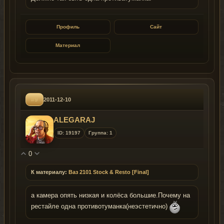
Профиль
Сайт
Материал
#9
2011-12-10
ALEGARAJ
ID: 19197
Группа: 1
0
К материалу:
Ваз 2101 Stock & Resto [Final]
а камера опять низкая и колёса большие.Почему на
рестайле одна противотуманка(неэстетично)