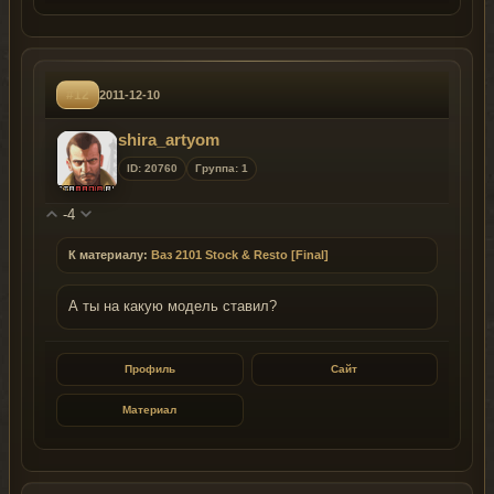
#12
2011-12-10
shira_artyom
ID: 20760
Группа: 1
-4
К материалу:
Ваз 2101 Stock & Resto [Final]
А ты на какую модель ставил?
Профиль
Сайт
Материал