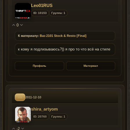
Leo01RUS
ID: 10153
Группа: 1
0
К материалу:
Ваз 2101 Stock & Resto [Final]
к кому я подлизываюсь?)) я про то что всё на стиле
Профиль
Материал
#8
2011-12-10
shira_artyom
ID: 20760
Группа: 1
-2