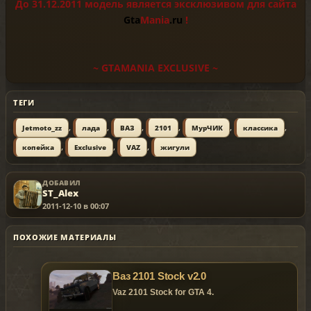
До 31.12.2011 модель является эксклюзивом для сайта
Gta
Mania
.ru
!
~ GTAMANIA EXCLUSIVE ~
ТЕГИ
,
,
,
,
,
,
Jetmoto_zz
лада
ВАЗ
2101
МурЧИК
классика
,
,
,
копейка
Exclusive
VAZ
жигули
ДОБАВИЛ
ST_Alex
2011-12-10 в 00:07
ПОХОЖИЕ МАТЕРИАЛЫ
Ваз 2101 Stock v2.0
Vaz 2101 Stock for GTA 4.