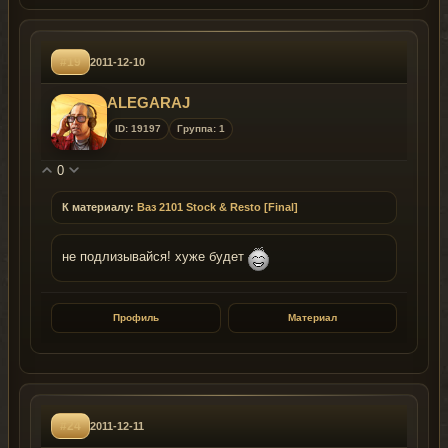
#19
2011-12-10
ALEGARAJ
ID: 19197
Группа: 1
0
К материалу:
Ваз 2101 Stock & Resto [Final]
не подлизывайся! хуже будет
Профиль
Материал
#24
2011-12-11