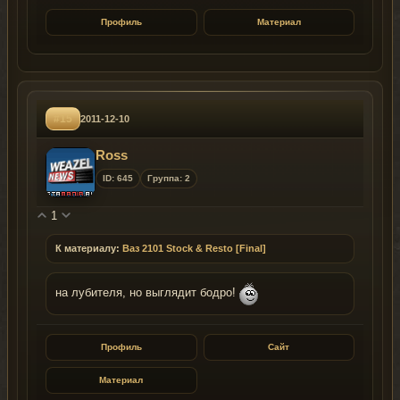
Профиль
Материал
#15
2011-12-10
Ross
ID: 645
Группа: 2
1
К материалу:
Ваз 2101 Stock & Resto [Final]
на лубителя, но выглядит бодро!
Профиль
Сайт
Материал