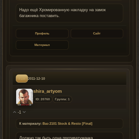
Надо ещё Хромированную накладку на замок
багажника поставить.
Профиль
Сайт
Материал
#10
2011-12-10
shira_artyom
ID: 20760
Группа: 1
-1
К материалу:
Ваз 2101 Stock & Resto [Final]
Должно так быть одна противатуманка.