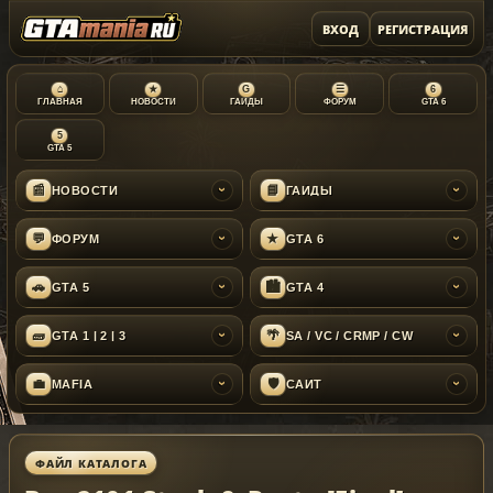
ВХОД
РЕГИСТРАЦИЯ
⌂
★
G
☰
6
ГЛАВНАЯ
НОВОСТИ
ГАЙДЫ
ФОРУМ
GTA 6
5
GTA 5
📰
📘
НОВОСТИ
ГАЙДЫ
›
›
💬
★
ФОРУМ
GTA 6
›
›
🚗
🏙
GTA 5
GTA 4
›
›
🧱
🌴
GTA 1 | 2 | 3
SA / VC / CRMP / CW
›
›
💼
🛡
MAFIA
САЙТ
›
›
ФАЙЛ КАТАЛОГА