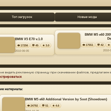
Топ загрузок
Новые моды
BMW M5 e60 200
D
BMW X5 E70 v.1.0
👁 17551
💬 42
★ 
👁 17256
💬 45
★ 3.0
2010-
2010-06-05
 не видеть рекламную страницу при скачивании файлов, предлагаем 
истрироваться
.
ие материалы:
BMW M5 e60 Additional Version by Soot (Showdown)
👁 24792
💬 51
★ 4.6