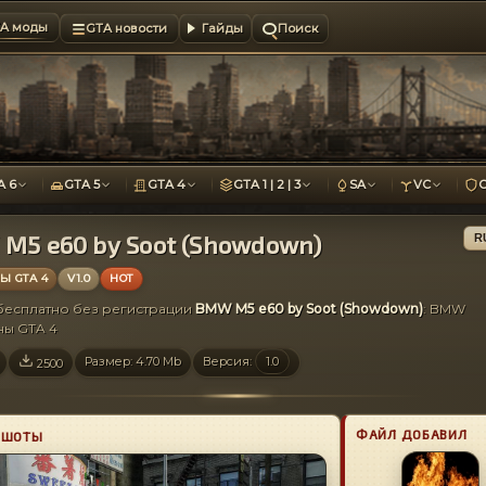
A моды
GTA новости
Гайды
Поиск
A 6
GTA 5
GTA 4
GTA 1 | 2 | 3
SA
VC
M5 e60 by Soot (Showdown)
R
 GTA 4
V1.0
HOT
 бесплатно без регистрации
BMW M5 e60 by Soot (Showdown)
: BMW
ы GTA 4
Размер: 4.70 Mb
Версия:
1.0
2500
ФАЙЛ ДОБАВИЛ
НШОТЫ