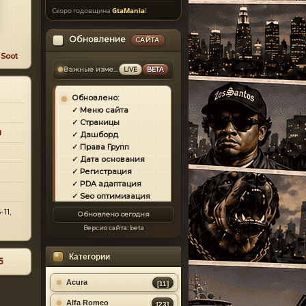
Скоро годовщина
GtaMania
!
Обновление
САЙТА
т
Soot
Важные изменения
LIVE
BETA
Обновлено:
✓ Меню сайта
✓ Страницы
и
✓ Дашборд
✓ Права Групп
✓ Дата основания
✓ Регистрация
✓ PDA адаптация
✓ Seo оптимизация
✓ Защита сайта
11,
Обновлено сегодня
✓ Загрузка страниц
Версия сайта:
beta
✓ Моды
✓ Главная
Категории
✓ Репутация
5
✓ Золотой коммент
✓ Футер
Acura
[11]
✓ Форум
Alfa Romeo
[23]