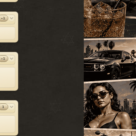
УАЗ
[18]
SparkIV 0.6.8
#13
Грузовые
[105]
MOD
[1.0.7.0 + EFLC
1.1.2.0]
Программы
-1
Спец. транспорт
[207]
2010-06-07
Лодки
[19]
⬇
Скачиваний:
23528
Мотоциклы
[76]
SandWicH
Открыть
Прочие
[252]
Оригинальный
#14
MOD
Сборки автомобилей
vehicles.img
[26]
-1
Прочие
2009-12-30
⬇
Скачиваний:
23137
Temsnik
Открыть
Патч для GTA 4
#15
MOD
1.0.6.0 (RUS)
Патчи
2010-04-20
1
⬇
Скачиваний:
22911
BURTON
Открыть
Патч 1.0.3.1 для
#16
MOD
GTA 4 / GTA IV