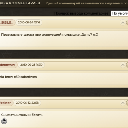
ОВКА КОММЕНТАРИЕВ
Лучший комментарий автоматически выделяется по
Порядок вывода комментариев:
_StElLS_
2010-06-24 13:16
Правильные диски при лопнувшей покрышке;
Да ну? о.О
bbmmww
2010-06-23 16:30
dela bmw e39 saberiwes
Prokter
2010-06-12 22:58
Снимать штаны и бегать