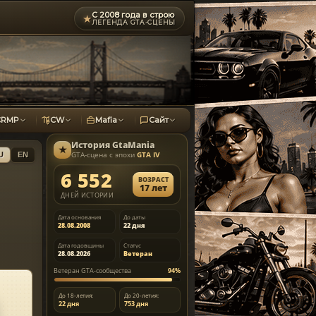
С 2008 года в строю
★
ЛЕГЕНДА GTA-СЦЕНЫ
CRMP
CW
Mafia
Сайт
История
GtaMania
★
GTA-сцена с эпохи
GTA IV
U
EN
6 552
ВОЗРАСТ
17 лет
ДНЕЙ ИСТОРИИ
Дата основания
До даты
28.08.2008
22 дня
Дата годовщины
Статус
28.08.2026
Ветеран
Ветеран GTA-сообщества
94%
До 18-летия:
До 20-летия:
22 дня
753 дня