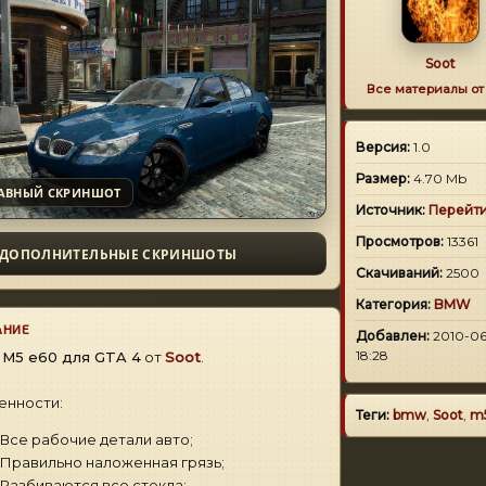
Soot
Все материалы о
Версия:
1.0
Размер:
4.70 Mb
АВНЫЙ СКРИНШОТ
Источник:
Перейт
Просмотров:
13361
ДОПОЛНИТЕЛЬНЫЕ СКРИНШОТЫ
Скачиваний:
2500
Категория:
BMW
АНИЕ
Добавлен:
2010-06-
18:28
M5 e60 для GTA 4
от
Soot
.
енности:
Теги:
bmw
,
Soot
,
m
Все рабочие детали авто;
Правильно наложенная грязь;
Разбиваются все стекла;