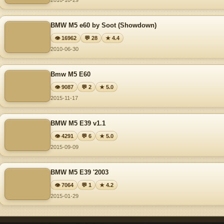
2010-10-29
BMW M5 e60 by Soot (Showdown)
👁 16962
💬 28
★ 4.4
2010-06-30
Bmw M5 E60
👁 9087
💬 2
★ 5.0
2015-11-17
BMW M5 E39 v1.1
👁 4291
💬 6
★ 5.0
2015-09-09
BMW M5 E39 '2003
👁 7064
💬 1
★ 4.2
2015-01-29