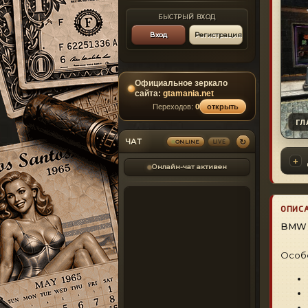
БЫСТРЫЙ ВХОД
Вход
Регистрация
Официальное зеркало
сайта:
gtamania.net
Переходов:
0
открыть
ГЛ
↻
ЧАТ
LIVE
ONLINE
Онлайн-чат активен
ОПИС
BMW 
Особ