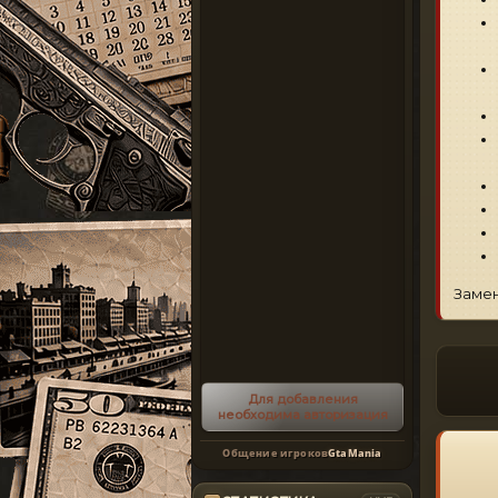
Замен
Для добавления
необходима авторизация
Общение игроков
GtaMania