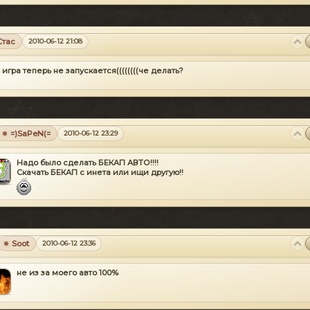
Стас
2010-06-12 21:08
 игра теперь не запускается((((((((че делать?
=)SaPeN(=
2010-06-12 23:29
Надо было сделать БЕКАП АВТО!!!!
Скачать БЕКАП с инета или ищи другую!!
Soot
2010-06-12 23:36
не из за моего авто 100%