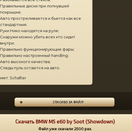
Правильные диски при лопнувшей
покрышке;
Авто простреливается и бьется как все
стандартные;
Руки Нико находятся на руле;
Снаружи можно убить всех кто сидит
внутри;
Правильно функционирующие фары;
Правильно настроенный handling;
Авто высокого качества;
Следы пуль остаются на авто.
яет: Schafter
СПАСИБО ЗА ФАЙЛ!
Скачать BMW M5 e60 by Soot (Showdown)
Файл уже скачали
2500
раз.