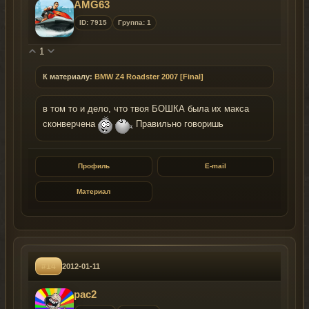
AMG63
ID: 7915
Группа: 1
1
К материалу:
BMW Z4 Roadster 2007 [Final]
в том то и дело, что твоя БОШКА была их макса
сконверчена
Правильно говоришь
Профиль
E-mail
Материал
#14
2012-01-11
pac2