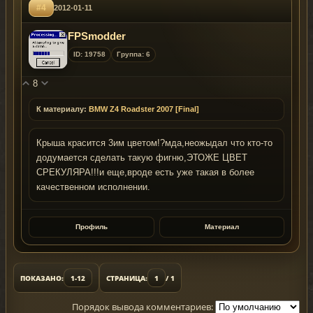
#4
2012-01-11
FPSmodder
ID: 19758
Группа: 6
8
К материалу:
BMW Z4 Roadster 2007 [Final]
Крыша красится 3им цветом!?мда,неожыдал что кто-то
додумается сделать такую фигню,ЭТОЖЕ ЦВЕТ
СРЕКУЛЯРА!!!и еще,вроде есть уже такая в более
качественном исполнении.
Профиль
Материал
ПОКАЗАНО:
1-12
СТРАНИЦА:
1
/ 1
Порядок вывода комментариев: