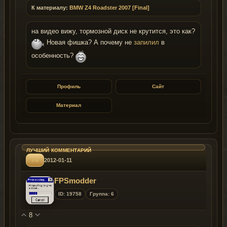
К материалу:
BMW Z4 Roadster 2007 [Final]
на видео вижу, тормозной диск не крутится, это как?
Новая фишка? А почему не
запилил
в
особенность?
Профиль
Сайт
Материал
#4
2012-01-11
FPSmodder
ID: 19758
Группа: 6
8