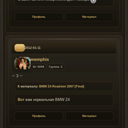
Профиль
Материал
#9
2012-01-11
memphis
ID: 5099
Группа: 2
3
К материалу:
BMW Z4 Roadster 2007 [Final]
Вот
вам нормальная BMW Z4
Профиль
Материал