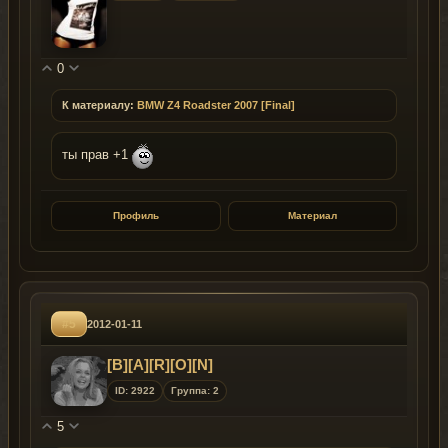
0
К материалу:
BMW Z4 Roadster 2007 [Final]
ты прав +1
Профиль
Материал
#5
2012-01-11
[B][A][R][O][N]
ID: 2922
Группа: 2
5