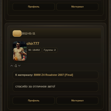
Профиль
Материал
#2
2012-01-11
chir777
ID: 18492
Группа: 2
-1
К материалу:
BMW Z4 Roadster 2007 [Final]
спасибо за отличное авто!
Профиль
Материал