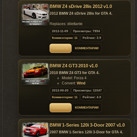
BMW Z4 sDrive 28is 2012 v1.0
DO NOT HOST THIS MOD ON OTHER
WEBSITE UNTIL 26.02.2013 !
2012 BMW Z4 sDrive 28is for GTA 4.
Replaces: dilettante
2012-11-09
Просмотры: 7954
Model is exclusive to
Gta
Mania
.ru
site until
Комментарии: 11
Рейтинг: 3.9
09.12.2012 !
ОТКРЫТЬ
КОММЕНТАРИИ
~ GTAMANIA EXCLUSIVE ~
BMW Z4 GT3 2010 v1.0
DO NOT HOST THIS MOD ON OTHER
WEBSITE UNTIL 09.12.2012 !
2010 BMW Z4 GT3 for GTA 4.
Model: Forza 4
Convert:
Wind
Screenshots:kelesh's
2012-06-20
Просмотры: 11047
Video: Carrythxd
Комментарии: 11
Рейтинг: 4.0
Replaces: comet
ОТКРЫТЬ
КОММЕНТАРИИ
Model is exclusive to
Gta
Mania
.ru
site until
20.07.2012 !
BMW 1-Series 120i 3-Door 2007 v1.0
~ GTAMANIA EXCLUSIVE ~
2007 BMW 1-Series 120i 3-Door for GTA 4.