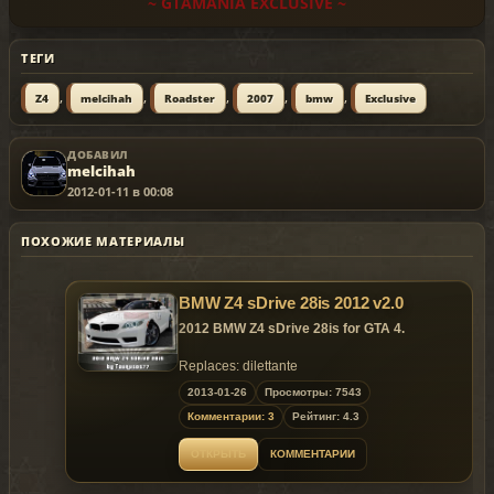
~ GTAMANIA EXCLUSIVE ~
ТЕГИ
,
,
,
,
,
Z4
melcihah
Roadster
2007
bmw
Exclusive
ДОБАВИЛ
melcihah
2012-01-11 в 00:08
ПОХОЖИЕ МАТЕРИАЛЫ
BMW Z4 sDrive 28is 2012 v2.0
2012 BMW Z4 sDrive 28is for GTA 4.
Replaces: dilettante
2013-01-26
Просмотры: 7543
Model is exclusive to
Gta
Mania
.ru
site until
Комментарии: 3
Рейтинг: 4.3
26.02.2013 !
ОТКРЫТЬ
КОММЕНТАРИИ
~ GTAMANIA EXCLUSIVE ~