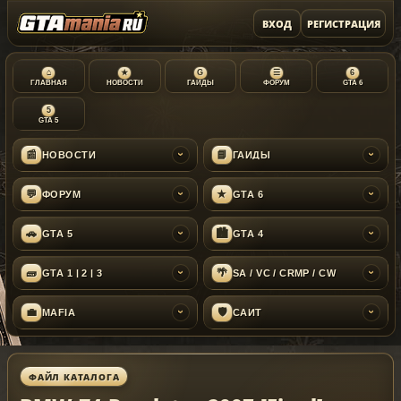
ВХОД
РЕГИСТРАЦИЯ
⌂
★
G
☰
6
ГЛАВНАЯ
НОВОСТИ
ГАЙДЫ
ФОРУМ
GTA 6
5
GTA 5
📰
📘
НОВОСТИ
ГАЙДЫ
›
›
💬
★
ФОРУМ
GTA 6
›
›
🚗
🏙
GTA 5
GTA 4
›
›
🧱
🌴
GTA 1 | 2 | 3
SA / VC / CRMP / CW
›
›
💼
🛡
MAFIA
САЙТ
›
›
ФАЙЛ КАТАЛОГА