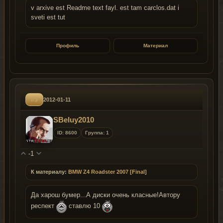
v arxive est Readme text fayl. est tam carclos.dat i
sveti est tut
Профиль
Материал
#3
2012-01-11
SBeluy2010
ID: 8600
Группа: 1
-1
К материалу:
BMW Z4 Roadster 2007 [Final]
Да харош бумер...А диски очень класные!Автору
респект
ставлю 10