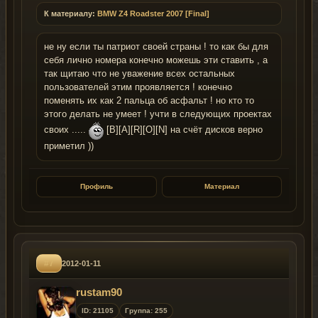
К материалу:
BMW Z4 Roadster 2007 [Final]
не ну если ты патриот своей страны ! то как бы для
себя лично номера конечно можешь эти ставить , а
так щитаю что не уважение всех остальных
пользователей этим проявляется ! конечно
поменять их как 2 пальца об асфальт ! но кто то
этого делать не умеет ! учти в следующих проектах
своих .....
[B][A][R][O][N] на счёт дисков верно
приметил ))
Профиль
Материал
#7
2012-01-11
rustam90
ID: 21105
Группа: 255