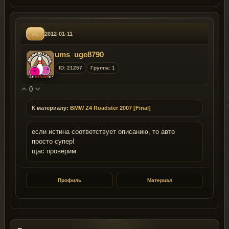
#1
2012-01-11
ums_uge8790
ID: 21257
Группа: 1
0
К материалу:
BMW Z4 Roadster 2007 [Final]
если истина соответствует описанию, то авто
просто супер!
щас проверим.
Профиль
Материал