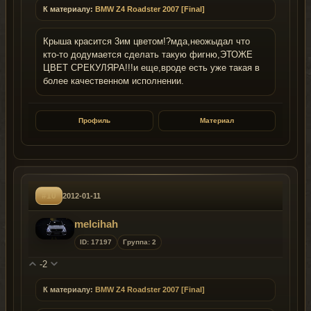
К материалу:
BMW Z4 Roadster 2007 [Final]
Крыша красится 3им цветом!?мда,неожыдал что
кто-то додумается сделать такую фигню,ЭТОЖЕ
ЦВЕТ СРЕКУЛЯРА!!!и еще,вроде есть уже такая в
более качественном исполнении.
Профиль
Материал
#10
2012-01-11
melcihah
ID: 17197
Группа: 2
-2
К материалу:
BMW Z4 Roadster 2007 [Final]