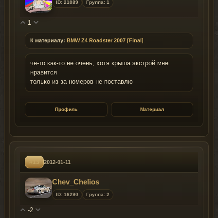
ID: 21089
Группа: 1
1
К материалу:
BMW Z4 Roadster 2007 [Final]
че-то как-то не очень, хотя крыша экстрой мне
нравится
только из-за номеров не поставлю
Профиль
Материал
#13
2012-01-11
Chev_Сhelios
ID: 16290
Группа: 2
-2