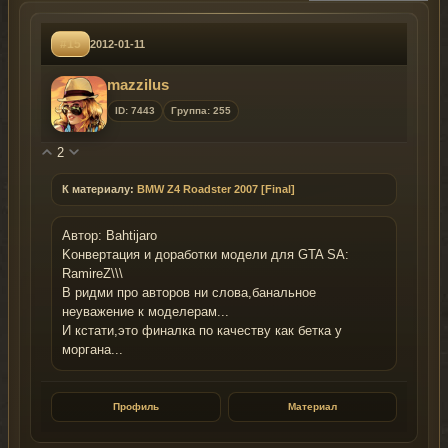
#15
2012-01-11
mazzilus
ID: 7443
Группа: 255
2
К материалу:
BMW Z4 Roadster 2007 [Final]
Автор: Bahtijaro
Kонвертация и доработки модели для GTA SA:
RamireZ\\\
В ридми про авторов ни слова,банальное
неуважение к моделерам...
И кстати,это финалка по качеству как бетка у
моргана...
Профиль
Материал