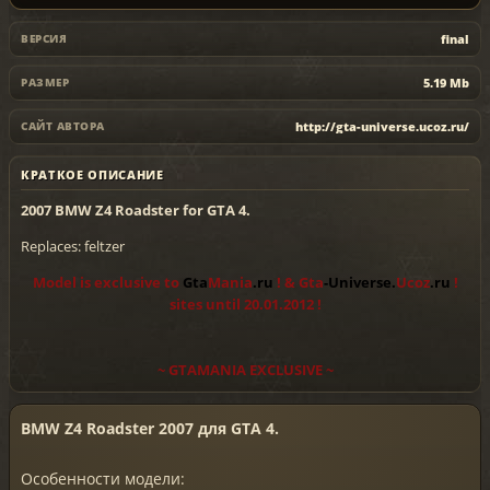
final
ВЕРСИЯ
5.19 Mb
РАЗМЕР
http://gta-universe.ucoz.ru/
САЙТ АВТОРА
КРАТКОЕ ОПИСАНИЕ
2007 BMW Z4 Roadster for GTA 4.
Replaces: feltzer
Model is exclusive to
Gta
Mania
.ru
!
&
Gta
-Universe.
Ucoz
.ru
!
sites until 20.01.2012 !
~ GTAMANIA EXCLUSIVE ~
BMW Z4 Roadster 2007 для GTA 4.
Особенности модели: