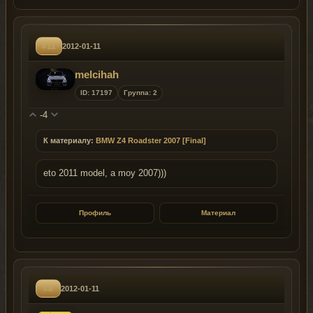
#11
2012-01-11
melcihah
ID: 17197
Группа: 2
-4
К материалу:
BMW Z4 Roadster 2007 [Final]
eto 2011 model, a moy 2007)))
Профиль
Материал
#8
2012-01-11