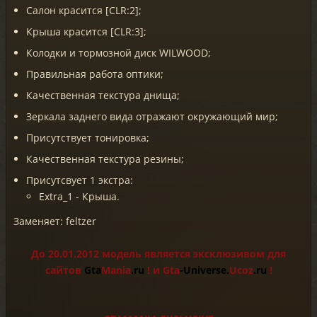
Салон красится [CLR:2];
Крыша красится [CLR:3];
Колодки и тормозной диск WILWOOD;
Правильная работа оптики;
Качественная текстура днища;
Зеркала заднего вида отражают окружающий мир;
Присутствует тонировка;
Качественная текстура резины;
Присутсвует 1 экстра:
Extra_1 - Крыша.
Заменяет: feltzer
До 20.01.2012 модель является эксклюзивом для
сайтов
Gta
Mania
.ru
!
и
Gta
-Universe.
Ucoz
.ru
!