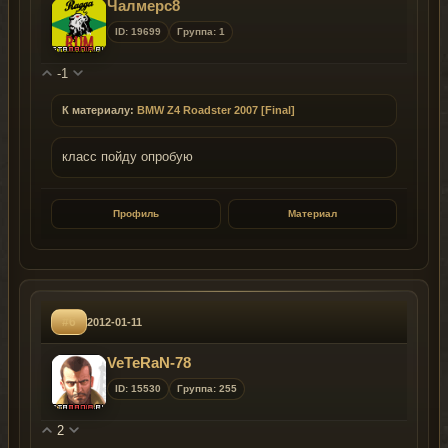
Чалмерс8
ID: 19699
Группа: 1
-1
К материалу:
BMW Z4 Roadster 2007 [Final]
класс пойду опробую
Профиль
Материал
#6
2012-01-11
VeTeRaN-78
ID: 15530
Группа: 255
2