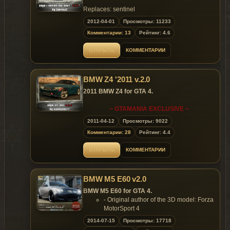
Replaces: sentinel
2012-04-01
Просмотры: 11233
Model is exclusive to
Gta
Mania
.ru
site until
Комментарии: 13
Рейтинг: 4.6
07.04.2012 !
ОТКРЫТЬ
КОММЕНТАРИИ
~ GTAMANIA EXCLUSIVE ~
BMW Z4 '2011 v.2.0
2011 BMW Z4 for GTA 4.
~ GTAMANIA EXCLUSIVE ~
2011-04-12
Просмотры: 9022
Комментарии: 28
Рейтинг: 4.4
ОТКРЫТЬ
КОММЕНТАРИИ
BMW M5 E60 v2.0
BMW M5 E60 for GTA 4.
- Original author of the 3D model: Forza
MotorSport 4
- Converted & Edited
2014-07-15
Просмотры: 17718
by Audi_a8 & Daniel_555_