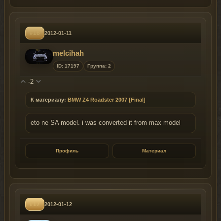
#16
2012-01-11
melcihah
ID: 17197
Группа: 2
-2
К материалу:
BMW Z4 Roadster 2007 [Final]
eto ne SA model. i was converted it from max model
Профиль
Материал
#17
2012-01-12