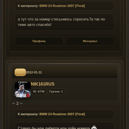
К материалу:
BMW Z4 Roadster 2007 [Final]
а тут что за номер стесьняюсь спросить?а так по
теме авто спасибо!
Профиль
Материал
#12
2012-01-11
NIK161RUS
ID: 4736
Группа: 1
2
К материалу:
BMW Z4 Roadster 2007 [Final]
Ставил бы или либерти,или дойч номера