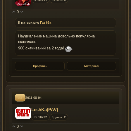
0
К материалу:
Газ 69а
Наудивление машина довольно популярна
оказалась
900 скачиваний за 2 года!
Профиль
Материал
#8
2011-08-04
LeshKa(PAV)
ID: 16732
Группа: 2
0