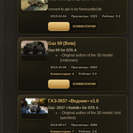
convert to gta iv by NewcastleUtd
Another wheels.2 extras
2015-01-04
Просмотры: 3323
Рейтинг: 3.2
Replaces:
Cavalcade
ОТКРЫТЬ
КОММЕНТАРИИ
Gaz 69 [Beta]
Gaz 69 for GTA 4.
- Original author of the 3D model:
(Unknown)
- Converted & Edited by Mr. Poher
2014-10-26
Просмотры: 5892
Features of model:
Комментарии: 4
Рейтинг: 5.0
- Quality highly detailed model;
- Support
Paintjob
;
ОТКРЫТЬ
КОММЕНТАРИИ
- Body [CLR:1] wheel [CLR:2].
Replaces: any car
ГАЗ-3937 «Водник» v1.0
Gaz -3937 «Vodnik» for GTA 4.
- Original author of the 3D model: (not
specified)
- Converted to GTA 4 by: NokaS
2014-08-17
Просмотры: 4080
Features:
Комментарии: 7
Рейтинг: 2.8