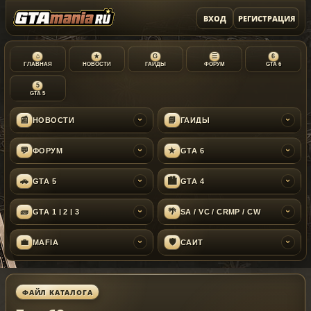
ВХОД
РЕГИСТРАЦИЯ
⌂
★
G
☰
6
ГЛАВНАЯ
НОВОСТИ
ГАЙДЫ
ФОРУМ
GTA 6
5
GTA 5
📰
📘
НОВОСТИ
ГАЙДЫ
›
›
💬
★
ФОРУМ
GTA 6
›
›
🚗
🏙
GTA 5
GTA 4
›
›
🧱
🌴
GTA 1 | 2 | 3
SA / VC / CRMP / CW
›
›
💼
🛡
MAFIA
САЙТ
›
›
ФАЙЛ КАТАЛОГА