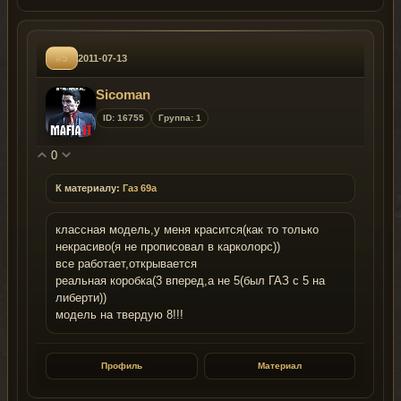
#5
2011-07-13
Sicoman
ID: 16755
Группа: 1
0
К материалу:
Газ 69а
классная модель,у меня красится(как то только
некрасиво(я не прописовал в карколорс))
все работает,открывается
реальная коробка(3 вперед,а не 5(был ГАЗ с 5 на
либерти))
модель на твердую 8!!!
Профиль
Материал