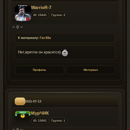
WarrioR-7
ID: 15441
Группа: 2
0
К материалу:
Газ 69а
Нет,врятли он красится)
Профиль
Материал
#1
2011-07-13
МурЧИК
ID: 13901
Группа: 1
0