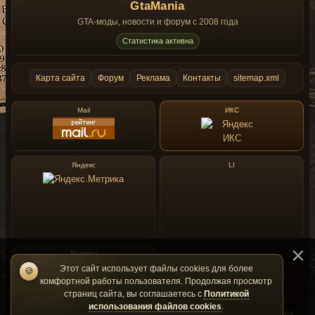
GtaMania
GTA-моды, новости и форум с 2008 года
Статистика активна
Карта сайта
Форум
Реклама
Контакты
sitemap.xml
Mail
ИКС
Яндекс
LI
Rambler
Этот сайт использует файлы cookies для более
🍪
комфортной работы пользователя. Продолжая просмотр
страниц сайта, вы соглашаетесь с
Политикой
использования файлов cookies
.
GtaMania — фан-сайт и не является официальным сайтом Rockstar Games.