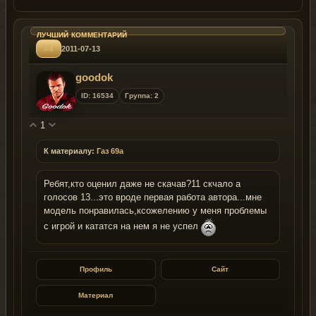
#4
2011-07-13
goodok
ID: 16534
Группа: 2
1
К материалу:
Газ 69а
Ребят,кто оценил даже не скачав?11 скчало а
голосов 13...это вроде первая работа автора...мне
модель понравилась,ксожелению у меня проблемы
с игрой и кататся на нем я не успел
Профиль
Сайт
Материал