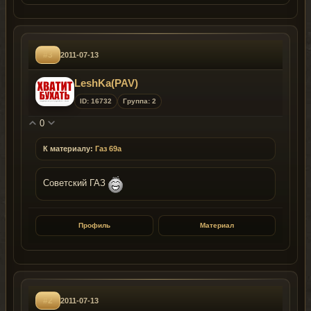
#3
2011-07-13
LeshKa(PAV)
ID: 16732
Группа: 2
0
К материалу:
Газ 69а
Советский ГАЗ
Профиль
Материал
#2
2011-07-13