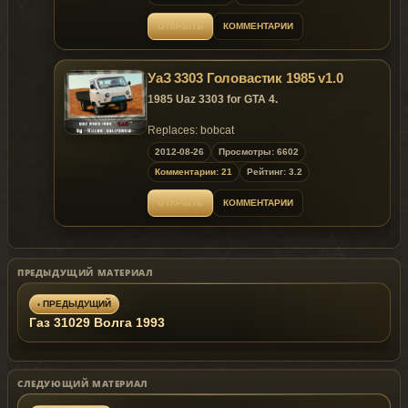
- Model support all features of the
game.
ОТКРЫТЬ
КОММЕНТАРИИ
Replaces: any car
УаЗ 3303 Головастик 1985 v1.0
1985 Uaz 3303 for GTA 4.
Replaces: bobcat
2012-08-26
Просмотры: 6602
Model is exclusive to
Gta
Mania
.ru
site until
Комментарии: 21
Рейтинг: 3.2
01.09.2012 !
ОТКРЫТЬ
КОММЕНТАРИИ
~ GTAMANIA EXCLUSIVE ~
ПРЕДЫДУЩИЙ МАТЕРИАЛ
‹ ПРЕДЫДУЩИЙ
Газ 31029 Волга 1993
СЛЕДУЮЩИЙ МАТЕРИАЛ