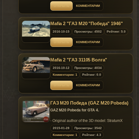
The car supports all functions of the game , the
ОТКРЫТЬ
КОММЕНТАРИИ
instrument panel is illuminated , the headlights
are not tinted. Tried to do as best as possible.
Pritenzii to 3d models not to me found on the
Mafia 2 "ГАЗ М20 "Победа" 1946"
Internet))))).
2016-10-15
Просмотры: 4502
Рейтинг: 5.0
ОТКРЫТЬ
КОММЕНТАРИИ
Mafia 2 "ГАЗ 31105 Волга"
2016-10-12
Просмотры: 4034
Комментарии: 1
Рейтинг: 0.0
ОТКРЫТЬ
КОММЕНТАРИИ
ГАЗ М20 Победа (GAZ M20 Pobeda)
GAZ M20 Pobeda for GTA 4.
- Original author of the 3D model: StratumX
- Converted & Edited: LMaster
2015-01-28
Просмотры: 3542
Комментарии: 1
Рейтинг: 4.3
- 5 extras (number plates, mudflaps and some