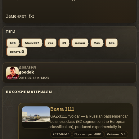
Заменяет: fxt
ТЕГИ
,
,
,
,
,
,
,
69б
Mark007
газ
69
козел
Уаз
69а
рогатый
ДОБАВИЛ
goodok
2011-07-13 в 14:23
ПОХОЖИЕ МАТЕРИАЛЫ
Волга 3111
GAZ-3111 "Volga" — a Russian passenger car
business class (E2 segment on the European
classification), produced experimentally in
1998-2005, the Gorky automobile plant.
2017-04-10
Просмотры: 4081
Рейтинг: 5.0