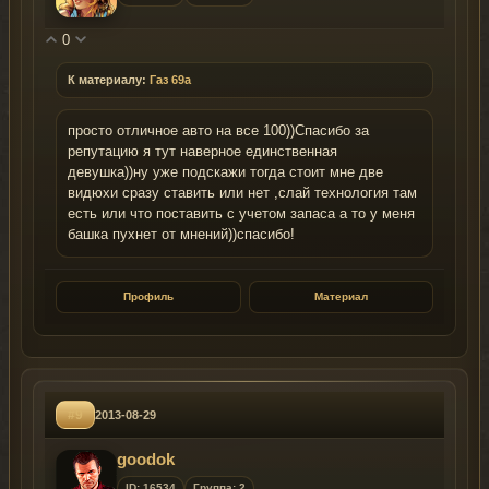
0
К материалу:
Газ 69а
просто отличное авто на все 100))Спасибо за
репутацию я тут наверное единственная
девушка))ну уже подскажи тогда стоит мне две
видюхи сразу ставить или нет ,слай технология там
есть или что поставить с учетом запаса а то у меня
башка пухнет от мнений))спасибо!
Профиль
Материал
#9
2013-08-29
goodok
ID: 16534
Группа: 2