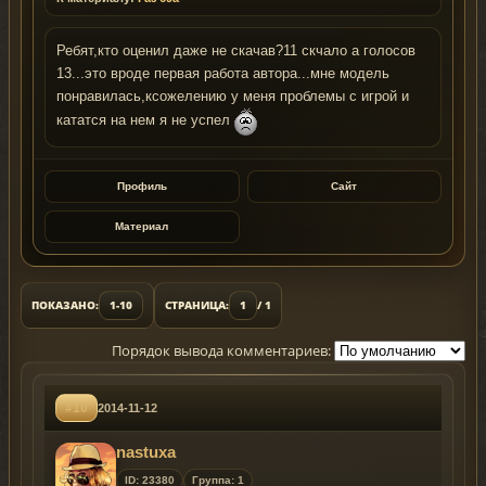
Ребят,кто оценил даже не скачав?11 скчало а голосов
13...это вроде первая работа автора...мне модель
понравилась,ксожелению у меня проблемы с игрой и
кататся на нем я не успел
Профиль
Сайт
Материал
ПОКАЗАНО:
1-10
СТРАНИЦА:
1
/ 1
Порядок вывода комментариев:
#10
2014-11-12
nastuxa
ID: 23380
Группа: 1