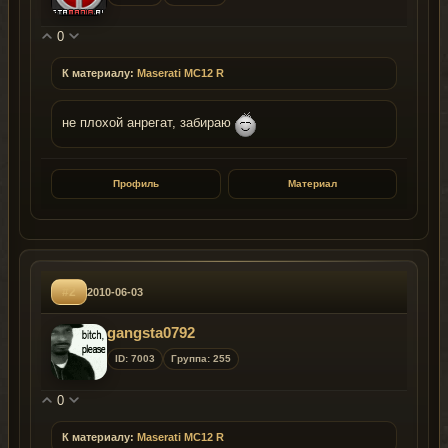
0
К материалу:
Maserati MC12 R
не плохой анрегат, забираю
Профиль
Материал
#2
2010-06-03
gangsta0792
ID: 7003
Группа: 255
0
К материалу:
Maserati MC12 R