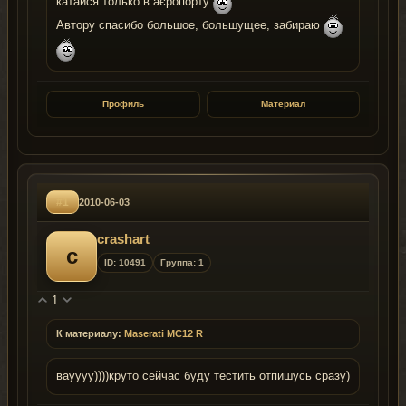
катайся только в аєропорту
Автору спасибо большое, большущее, забираю
Профиль
Материал
#1
2010-06-03
crashart
c
ID: 10491
Группа: 1
1
К материалу:
Maserati MC12 R
вауууу))))круто сейчас буду тестить отпишусь сразу)