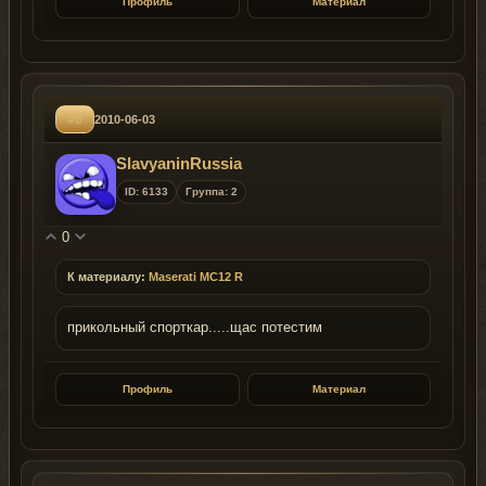
Профиль
Материал
#6
2010-06-03
SlavyaninRussia
ID: 6133
Группа: 2
0
К материалу:
Maserati MC12 R
прикольный спорткар.....щас потестим
Профиль
Материал