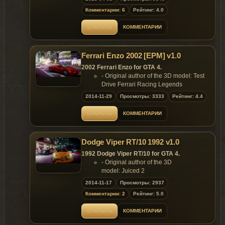
Screenshot：Vsoreny，Eroitca
Комментарии: 6
Рейтинг: 4.0
color1:Body
ОТКРЫТЬ
КОММЕНТАРИИ
color2:Interior
color4:Wheel
Ferrari Enzo 2002 [EPM] v1.0
thanks:AIGE,YSS323，Dr_CHANI,Big Bear ，
Martin_xpl，YCA-G，
2002 Ferrari Enzo for GTA 4.
RE,extrememodder191,Y97Y,MR VERSION
- Original author of the 3D model: Test
Drive Ferrari Racing Legends
[YCA Zmodeler Group]
- Converted & Edited by alex189
2014-11-29
Просмотры: 3333
Рейтинг: 4.4
- Author Email: zulalex189@gmail.com
- Testing, Texture editing, Line Settings,
ОТКРЫТЬ
КОММЕНТАРИИ
Advice, & Screenshots - outsid3r4
Features:
- Model support all features of the
Dodge Viper RT/10 1992 v1.0
game;
- Support Paintjob & EPM.
1992 Dodge Viper RT/10 for GTA 4.
Replaces: any car
- Original author of the 3D
model: Juiced 2
- Converted & Edited by alex189
2014-11-17
Просмотры: 2937
- Author Email: zulalex189@gmail.com
Комментарии: 2
Рейтинг: 5.0
- Tire Set Textures & 3D model (Toyo
Proxes T1 Sport) - DesMan
ОТКРЫТЬ
КОММЕНТАРИИ
- Testing, texture editing, line settings,
advice, & paintJobs - Outsid3r4