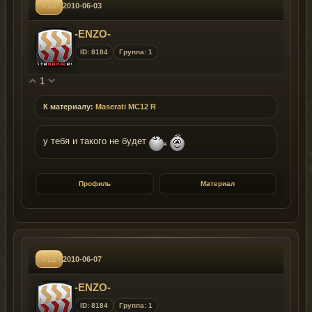
#10
2010-06-03
-ENZO-
ID: 8184
Группа: 1
1
К материалу:
Maserati MC12 R
у тебя и такого не будет
Профиль
Материал
#12
2010-06-07
-ENZO-
ID: 8184
Группа: 1