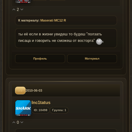
2
К материалу:
Maserati MC12 R
ты её если в жизни увидеш то будеш "ползать
писаца и говорить не сможеш от восторга"
Профиль
Материал
#9
2010-06-03
Inc1tatus
ID: 10498
Группа: 1
0