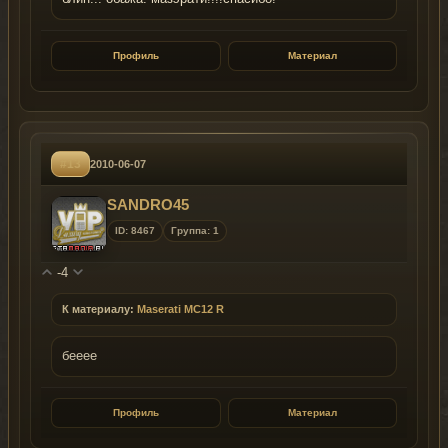
Профиль
Материал
#13
2010-06-07
SANDRO45
ID: 8467
Группа: 1
-4
К материалу:
Maserati MC12 R
бееее
Профиль
Материал