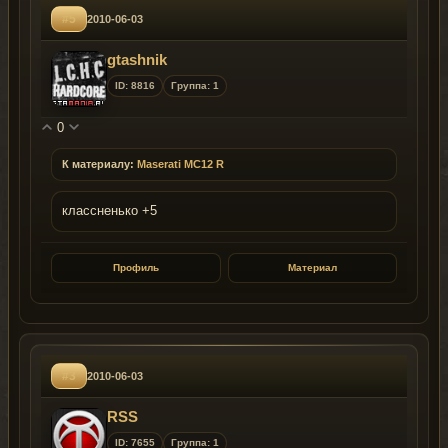
#5
2010-06-03
gtashnik
ID: 8816
Группа: 1
0
К материалу:
Maserati MC12 R
классненько +5
Профиль
Материал
#3
2010-06-03
RSS
ID: 7655
Группа: 1