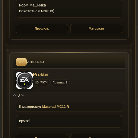
норм машинка
покататься можно)
Профиль
Материал
#7
2010-06-03
Prokter
ID: 7974
Группа: 1
0
К материалу:
Maserati MC12 R
круто!