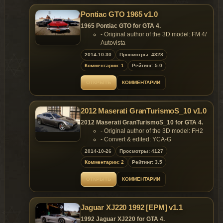
Features:
Pontiac GTO 1965 v1.0
- Model support all features of the
game;
1965 Pontiac GTO for GTA 4.
- Support Paintjob.
- Original author of the 3D model: FM 4/
Replaces: any car
Autovista
- Converted & Edited by alex189
2014-10-30
Просмотры: 4328
- Author Email: zulalex189@gmail.com
Комментарии: 1
Рейтинг: 5.0
- Thanks to outsid3r4 for testing,
handling line, tire & plate texture &
ОТКРЫТЬ
КОММЕНТАРИИ
screenshots.
Features:
- Model support all features of the
2012 Maserati GranTurismoS_10 v1.0
game;
- Support Paintjob.
2012 Maserati GranTurismoS_10 for GTA 4.
Replaces: any car
- Original author of the 3D model: FH2
- Convert & edited: YCA-G
- Rendering:AIGE
2014-10-26
Просмотры: 4127
- Screenshot:peerless情，Vsoreny
Комментарии: 2
Рейтинг: 3.5
- Painting:Mr.guo
- Test:peerless
ОТКРЫТЬ
КОММЕНТАРИИ
情,Vsoreny,Mr.guo,Alex,AIGE,DB
- Thank:AIGE,YSS323,
Dr_CHANI.peerless情.Martin_xpl,Angel
Jaguar XJ220 1992 [EPM] v1.1
Wings,Ray,extrememodder191,Vsoreny
- Data: peerless情
1992 Jaguar XJ220 for GTA 4.