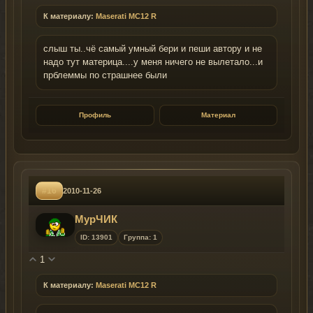
К материалу:
Maserati MC12 R
слыш ты..чё самый умный бери и пеши автору и не
надо тут материца....у меня ничего не вылетало...и
прблеммы по страшнее были
Профиль
Материал
#16
2010-11-26
МурЧИК
ID: 13901
Группа: 1
1
К материалу:
Maserati MC12 R