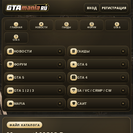
ВХОД
РЕГИСТРАЦИЯ
⌂
★
G
☰
6
ГЛАВНАЯ
НОВОСТИ
ГАЙДЫ
ФОРУМ
GTA 6
5
GTA 5
📰
📘
НОВОСТИ
ГАЙДЫ
›
›
💬
★
ФОРУМ
GTA 6
›
›
🚗
🏙
GTA 5
GTA 4
›
›
🧱
🌴
GTA 1 | 2 | 3
SA / VC / CRMP / CW
›
›
💼
🛡
MAFIA
САЙТ
›
›
ФАЙЛ КАТАЛОГА