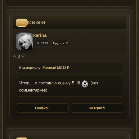
#11
2010-06-04
karina
ID: 5793
Группа: 2
0
К материалу:
Maserati MC12 R
Чтож.....я поставлю оценку 5 !!!!
,(без
комментариев)
Профиль
Материал