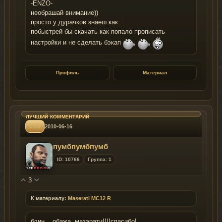
-ENZO-
необрашай внимание))
просто у дурачков знаеш как:
побыстрей бы скачать как попало прописать
настройки и не сделать бэкап
Профиль
Материал
#14
2010-06-16
пумбпумбпумб
ID: 10766
Группа: 1
3
К материалу:
Maserati MC12 R
блин... обажа. мазэрати!!!!спасибо!