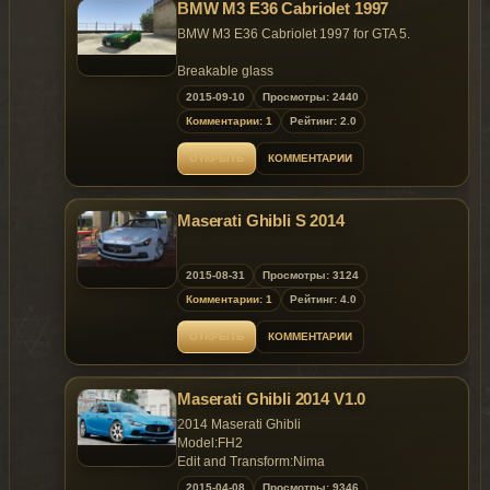
BMW M3 E36 Cabriolet 1997
BMW M3 E36 Cabriolet 1997 for GTA 5.
Breakable glass
No bullet inpact on some part
2015-09-10
Просмотры: 2440
Комментарии: 1
Рейтинг: 2.0
Credits:
baba0rum louping0 & SamuelT | alex189
ОТКРЫТЬ
КОММЕНТАРИИ
Installation:
Maserati Ghibli S 2014
Sentinel files:
OPENIV\x64e.rpf\levels\gta5\vehicles.rpf\
Handling.meta (or a least center of mass of the
2015-08-31
Просмотры: 3124
sentinel):
Комментарии: 1
Рейтинг: 4.0
OPENIV\update\update.rpf\common\data
ОТКРЫТЬ
КОММЕНТАРИИ
Maserati Ghibli 2014 V1.0
2014 Maserati Ghibli
Model:FH2
Edit and Transform:Nima
Rendering：Nima
2015-04-08
Просмотры: 9346