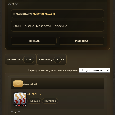
3
К материалу:
Maserati MC12 R
блин... обажа. мазэрати!!!!спасибо!
Профиль
Материал
ПОКАЗАНО:
1-13
СТРАНИЦА:
1
/ 1
Порядок вывода комментариев:
#15
2010-11-26
-ENZO-
ID: 8184
Группа: 1
0