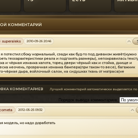
ОЙ КОММЕНТАРИЙ
superaleks
2010-09-26 20:46
и я потестил:сбоку нормальный, сзади как буд-то под диваном живёт(нужно
реть теххарактеристики реала и подгонять размеры), непонравилась текст
ка и чёрная изнанка капота, торец двери чёрный как и стойка, днище и
еска неочень, прозрачная изнанка бампера(при таком-то весе), багажник
то-чёрная дыра, войлочный салон, на сидушках ткань от матраса(не
анного), нерабочие зеркала, странная подсветка приборов,
 в остальном нормально,уже лучше чем предыдущие конверты данного
вестного автора
ОВКА КОММЕНТАРИЕВ
Лучший комментарий автоматически выделяется по
ass-разные 3д модели и конвертеры
Порядок вывода комментариев:
cometa
2012-05-25 09:32
я модель, но надо доработать