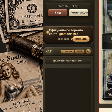
БЫСТРЫЙ ВХОД
Вход
Регистрация
Официальное зеркало
сайта:
gtamania.net
Переходов:
0
открыть
↻
ЧАТ
ONLINE
LIVE
Онлайн-чат активен
ГЛ