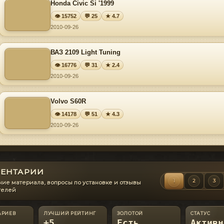
Honda Civic Si '1999
👁 15752
💬 25
★ 4.7
2010-09-26
ВАЗ 2109 Light Tuning
👁 16776
💬 31
★ 2.4
2010-09-26
Volvo S60R
👁 14178
💬 51
★ 4.3
2010-09-26
ЕНТАРИИ
1
2
3
ие материала, вопросы по установке и отзывы
телей
АРИЕВ
ЛУЧШИЙ РЕЙТИНГ
ЗОЛОТОЙ
СТАТУС
+5
Есть
Активн