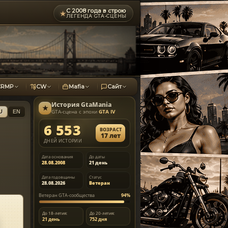
С 2008 года в строю
★
ЛЕГЕНДА GTA-СЦЕНЫ
CRMP
CW
Mafia
Сайт
История
GtaMania
★
GTA-сцена с эпохи
GTA IV
U
EN
6 553
ВОЗРАСТ
17 лет
ДНЕЙ ИСТОРИИ
Дата основания
До даты
28.08.2008
21 день
Дата годовщины
Статус
28.08.2026
Ветеран
Ветеран GTA-сообщества
94%
До 18-летия:
До 20-летия:
21 день
752 дня