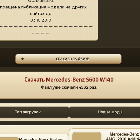
GtaMania.ru.
прещена публикация модели на других
сайтах до
03.10.2010
~~~~~~~~~~~~~~~~~~~~~~~~~~~~~~~~~~~~~~
~~~~~~~
СПАСИБО ЗА ФАЙЛ!
Скачать Mercedes-Benz S600 W140
Файл уже скачали
4532
раз.
Топ загрузок
Новые моды
Mercedes-Benz
AMG '2010 Additi
Mercedes Benz Brabus