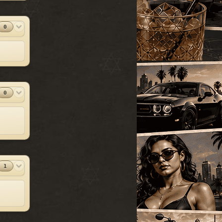
УАЗ
[18]
SparkIV 0.6.8
#13
Грузовые
[105]
MOD
[1.0.7.0 + EFLC
1.1.2.0]
0
Программы
Спец. транспорт
[207]
2010-06-07
Лодки
[19]
⬇
Скачиваний:
23528
Мотоциклы
[76]
SandWicH
Открыть
Прочие
[252]
Оригинальный
#14
MOD
Сборки автомобилей
vehicles.img
0
[26]
Прочие
2009-12-30
⬇
Скачиваний:
23137
Temsnik
Открыть
Патч для GTA 4
#15
MOD
1.0.6.0 (RUS)
Патчи
2010-04-20
1
⬇
Скачиваний:
22911
BURTON
Открыть
Патч 1.0.3.1 для
#16
MOD
GTA 4 / GTA IV