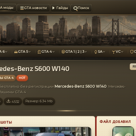
A моды
GTA новости
Гайды
Поиск
A 6
GTA 5
GTA 4
GTA 1 | 2 | 3
SA
VC
edes-Benz S600 W140
R
 GTA 4
HOT
 бесплатно без регистрации
Mercedes-Benz S600 W140
: Mercedes-
Машины GTA 4
Размер: 6.34 Mb
9
4532
ФАЙЛ ДОБАВИЛ
НШОТЫ