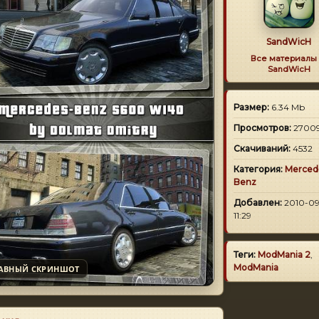
SandWicH
Все материалы 
SandWicH
Размер:
6.34 Mb
Просмотров:
2700
Скачиваний:
4532
Категория:
Merced
Benz
Добавлен:
2010-09
11:29
Теги:
ModMania 2
,
ModMania
АВНЫЙ СКРИНШОТ