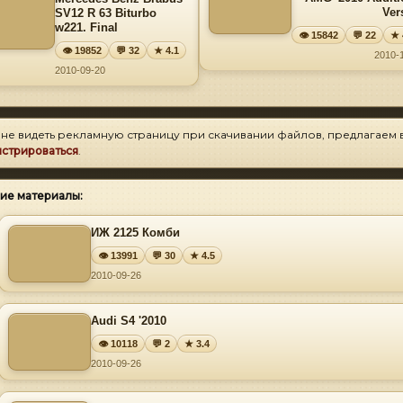
Ver
SV12 R 63 Biturbo
w221. Final
👁 15842
💬 22
★ 
👁 19852
💬 32
★ 4.1
2010-
2010-09-20
 не видеть рекламную страницу при скачивании файлов, предлагаем 
истрироваться
.
ие материалы:
ИЖ 2125 Комби
👁 13991
💬 30
★ 4.5
2010-09-26
Audi S4 '2010
👁 10118
💬 2
★ 3.4
2010-09-26