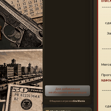
ОПИС
~~~~
сде
За
~~~~
Merc
Прого
здес
Для добавления
~~~~
необходима авторизация
Общение игроков
GtaMania
сде