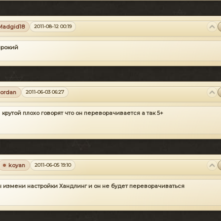
Madgid18
2011-08-12 00:19
ирокий
jordan
2011-06-03 06:27
крутой плохо говорят что он переворачивается а так 5+
koyan
2011-06-05 19:10
ы измени настройки Хандлинг и он не будет переворачиваться