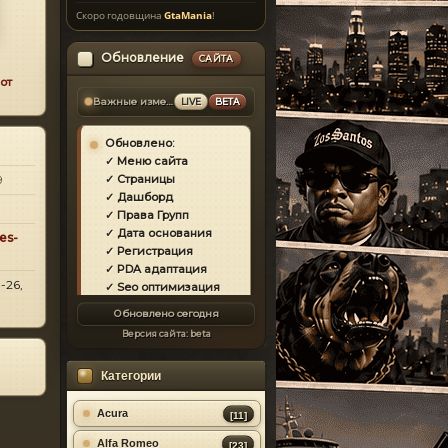
Скоро годовщина
GtaMania
!
Обновление
САЙТА
от
Важные изменения
LIVE
BETA
Обновлено:
✓ Меню сайта
9
✓ Страницы
✓ Дашборд
✓ Права Групп
✓ Дата основания
es-
✓ Регистрация
✓ PDA адаптация
-26,
✓ Seo оптимизация
✓ Защита сайта
Обновлено сегодня
✓ Загрузка страниц
Версия сайта:
beta
✓ Моды
✓ Главная
Категории
✓ Репутация
✓ Золотой коммент
✓ Футер
Acura
[11]
✓ Форум
Alfa Romeo
[23]