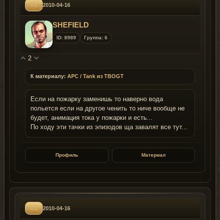
#3
2010-04-16
SHEFIELD
ID: 8989
Группа: 6
2
К материалу:
APC / Tank из TBOGT
Если на пожарку заменишь то наверно вода
польется если на другое ченить то ниче вообще не
будет, анимация тока у пожарки и есть...
По ходу эти тачки из эпизодов ща завалят все тут...
Профиль
Материал
#1
2010-04-16