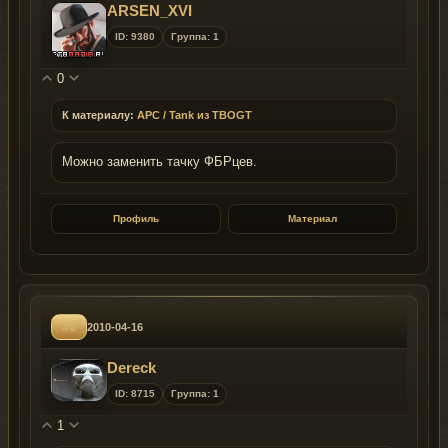
ARSEN_XVI
ID: 9380
Группа: 1
0
К материалу:
APC / Tank из TBOGT
Можно заменить тачку ФБРцев.
Профиль
Материал
#6
2010-04-16
Dereck
ID: 8715
Группа: 1
1