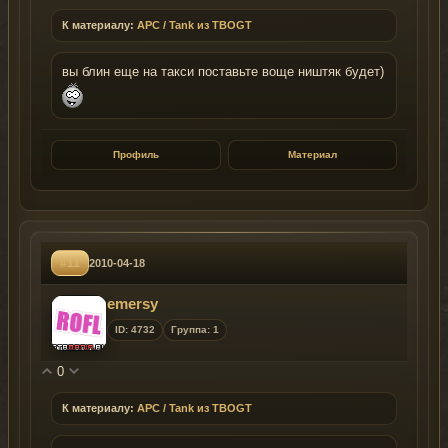
К материалу:
APC / Tank из TBOGT
вы блин еще на такси поставьте воще ништяк будет)
Профиль
Материал
#11
2010-04-18
emersy
ID: 4732
Группа: 1
0
К материалу:
APC / Tank из TBOGT