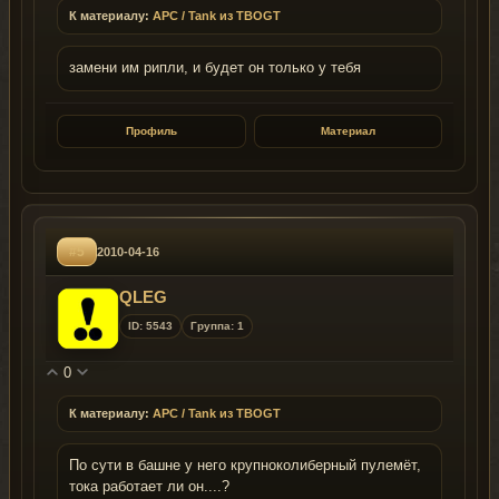
К материалу:
APC / Tank из TBOGT
замени им рипли, и будет он только у тебя
Профиль
Материал
#5
2010-04-16
QLEG
ID: 5543
Группа: 1
0
К материалу:
APC / Tank из TBOGT
По сути в башне у него крупноколиберный пулемёт,
тока работает ли он....?