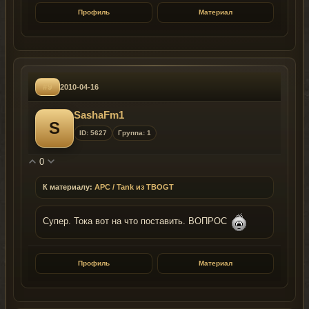
Профиль
Материал
#9
2010-04-16
SashaFm1
S
ID: 5627
Группа: 1
0
К материалу:
APC / Tank из TBOGT
Супер. Тока вот на что поставить. ВОПРОС
Профиль
Материал