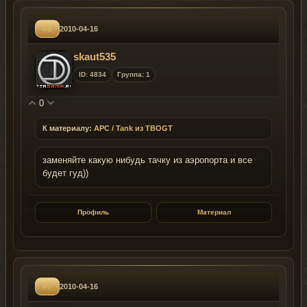
#8
2010-04-16
skaut535
ID: 4834
Группа: 1
0
К материалу:
APC / Tank из TBOGT
заменяйте какую нибудь тачку из аэропорта и все
будет гуд))
Профиль
Материал
#7
2010-04-16