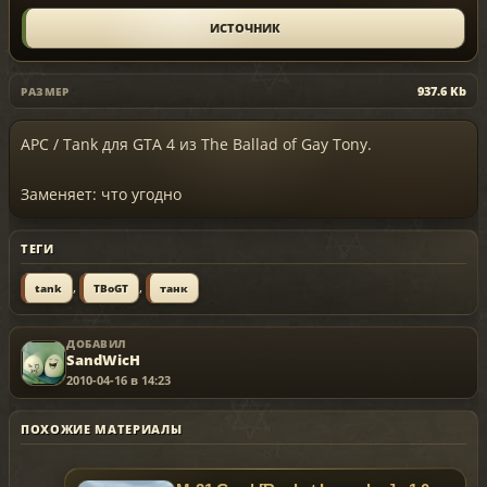
ИСТОЧНИК
937.6 Kb
РАЗМЕР
APC / Tank для GTA 4 из The Ballad of Gay Tony.
Заменяет: что угодно
ТЕГИ
,
,
tank
TBoGT
танк
ДОБАВИЛ
SandWicH
2010-04-16 в 14:23
ПОХОЖИЕ МАТЕРИАЛЫ