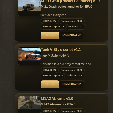
M-21 Grad [Rocket Launcher] v1.0
M-21 Grad rocket launcher for EFLC.
Replaces: any car
2012-07-27
Просмотры: 7692
Комментарии: 18
Рейтинг: 4.7
ОТКРЫТЬ
КОММЕНТАРИИ
Tank V Style script v1.1
Tank V Style - GTA IV
This mod is a old project that me and
SkyLineGTRFreak started months before GTA
2014-02-24
Просмотры: 6826
V release but we never finished, now that i
Комментарии: 4
Рейтинг: 3.6
know how to create simple object mods for IV i
was able to edit the tower and cannon to fit the
ОТКРЫТЬ
КОММЕНТАРИИ
script behavior and finally finish the mod but
making it behave similar to the tank from GTA V.
M1A2 Abrams v1.0
You can edit how much tanks will come after
you and how much stars are needed to send
M1A2 Abrams for GTA 4.
tanks.
2012-07-27
Просмотры: 7867