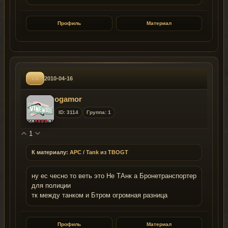
Профиль
Материал
#4
2010-04-16
ogamor
ID: 3114
Группа: 1
1
К материалу:
APC / Tank из TBOGT
ну ес чесно то веть это Не ТАнк а Бронетранспортер
для полиции
тк между танком и Бтром огромная разница
Профиль
Материал