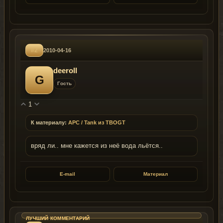
#2
2010-04-16
deeroll
G
Гость
1
К материалу:
APC / Tank из TBOGT
вряд ли.. мне кажется из неё вода льётся..
E-mail
Материал