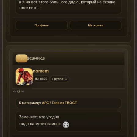
а я на вот этого большого дядю, который на скрине
тоже есть...
Профиль
Материал
#10
2010-04-16
nomem
ID: 8826
Группа: 1
0
К материалу:
APC / Tank из TBOGT
Заменяет: что угодно
тогда на мотик заменю