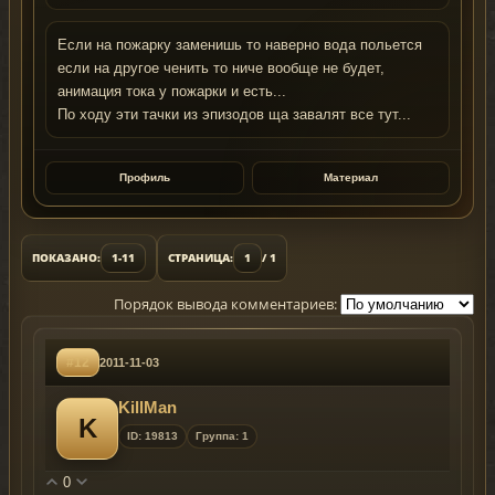
Если на пожарку заменишь то наверно вода польется
если на другое ченить то ниче вообще не будет,
анимация тока у пожарки и есть...
По ходу эти тачки из эпизодов ща завалят все тут...
Профиль
Материал
ПОКАЗАНО:
1-11
СТРАНИЦА:
1
/ 1
Порядок вывода комментариев:
#12
2011-11-03
KillMan
K
ID: 19813
Группа: 1
0