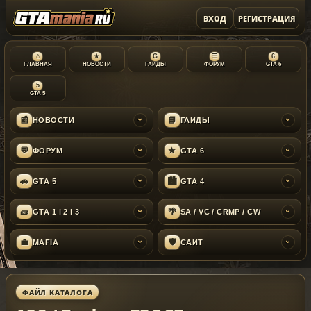
ВХОД
РЕГИСТРАЦИЯ
⌂
★
G
☰
6
ГЛАВНАЯ
НОВОСТИ
ГАЙДЫ
ФОРУМ
GTA 6
5
GTA 5
📰
📘
НОВОСТИ
ГАЙДЫ
›
›
💬
★
ФОРУМ
GTA 6
›
›
🚗
🏙
GTA 5
GTA 4
›
›
🧱
🌴
GTA 1 | 2 | 3
SA / VC / CRMP / CW
›
›
💼
🛡
MAFIA
САЙТ
›
›
ФАЙЛ КАТАЛОГА