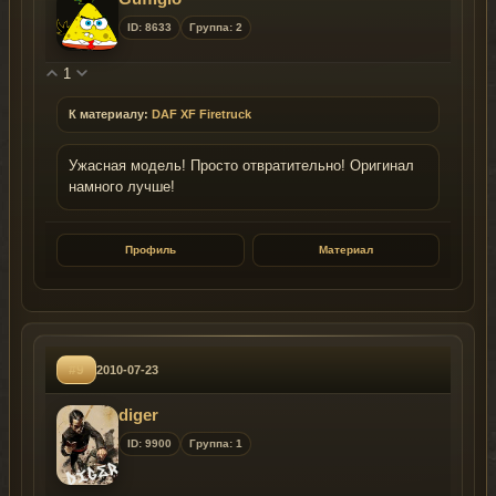
ID: 8633
Группа: 2
1
К материалу:
DAF XF Firetruck
Ужасная модель! Просто отвратительно! Оригинал
намного лучше!
Профиль
Материал
#9
2010-07-23
diger
ID: 9900
Группа: 1