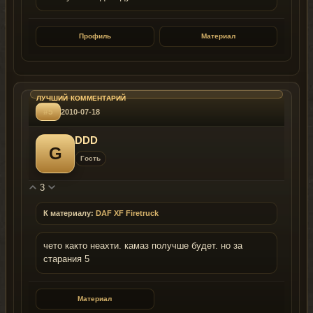
Профиль
Материал
#5
2010-07-18
DDD
G
Гость
3
К материалу:
DAF XF Firetruck
чето както неахти. камаз получше будет. но за
старания 5
Материал