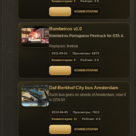
Комментарии: 2
Рейтинг: 3.5
ОТКРЫТЬ
КОММЕНТАРИИ
Bombeiros v1.0
Bombeiros Portuguese Firetruck for GTA 4.
Replaces: firetruk
2011-09-01
Просмотры: 6875
Комментарии: 9
Рейтинг: 3.9
ОТКРЫТЬ
КОММЕНТАРИИ
Daf-Berkhof City bus Amsterdam
Such bus goes on streets of Amsterdam, now it
in GTA IV!
Features of model:
2010-06-05
Просмотры: 7813
Factory wheels Are put;
Комментарии: 11
Рейтинг: 4.5
The Bus from apart looks the same as
and close;
ОТКРЫТЬ
КОММЕНТАРИИ
Backing fires Work, work and