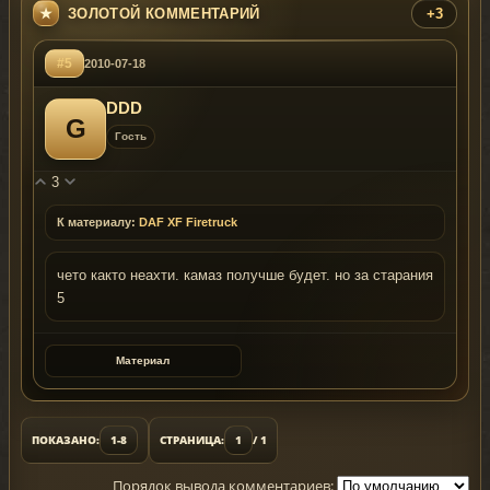
ЗОЛОТОЙ КОММЕНТАРИЙ
+3
#5
2010-07-18
DDD
G
Гость
3
К материалу:
DAF XF Firetruck
чето както неахти. камаз получше будет. но за старания
5
Материал
ПОКАЗАНО:
1-8
СТРАНИЦА:
1
/ 1
Порядок вывода комментариев: