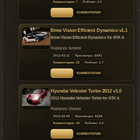
> It's prohibited to use the modification for
Комментарии: 7
Рейтинг: 4.2
commercial purposes!
> It's prohibited to use model's details/parts
ОТКРЫТЬ
КОММЕНТАРИИ
and textures for own purposes!
> It's prohibited to convert the model in other
games without the author's permission!
Bmw Vision Efficient Dynamics v1.1
Bmw Vision Efficient Dynamics for GTA 4.
In the readme file, there's a black-list of sites
that regularly steal our models, change the
Replaces: turismo
file's contents, remove our watermark and
violate our copyright.
2012-02-11
Просмотры: 8491
If you'd like to upload the mod on your site,
Комментарии: 22
Рейтинг: 2.7
please specify the original authors, websites
and use ONLY the original screenshots.
ОТКРЫТЬ
КОММЕНТАРИИ
Hyundai Veloster Turbo 2012 v1.0
2012 Hyundai Veloster Turbo for GTA 4.
Replaces: chavos
2012-02-03
Просмотры: 6220
Комментарии: 10
Рейтинг: 2.6
ОТКРЫТЬ
КОММЕНТАРИИ