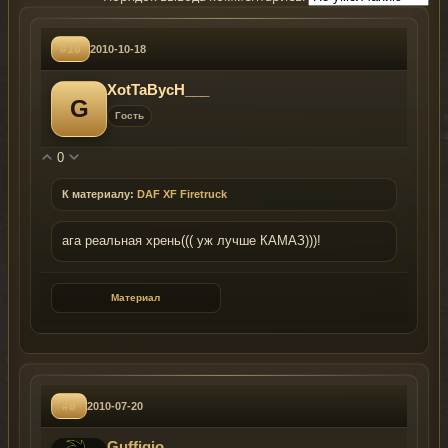
#10
2010-10-18
XotTaBycH___
G
Гость
0
К материалу:
DAF XF Firetruck
ага реальная хрень((( уж лучше КАМАЗ)))!
Материал
#8
2010-07-20
Guffigio