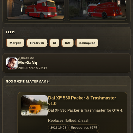
ТЕГИ
,
,
,
,
Morgan
Firetruck
XF
DAF
пожарная
ДОБАВИЛ
MorGaNq
2010-07-17 в 23:39
ПОХОЖИЕ МАТЕРИАЛЫ
Daf XF 530 Packer & Trashmaster
v1.0
Daf XF 530 Packer & Trashmaster for GTA 4.
Replaces: flatbed, & trash
2011-10-08
Просмотры: 6275