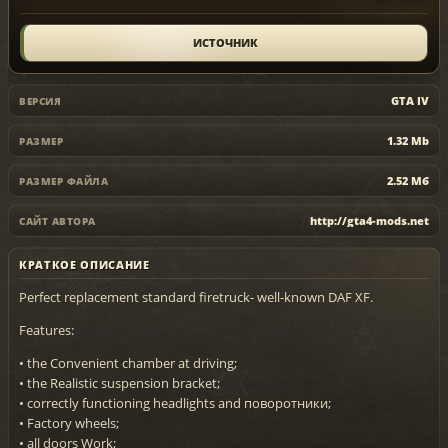
ИСТОЧНИК
GTA IV
ВЕРСИЯ
1.32 Mb
РАЗМЕР
2.52 Мб
РАЗМЕР ФАЙЛА
http://gta4-mods.net
САЙТ АВТОРА
КРАТКОЕ ОПИСАНИЕ
Perfect replacement standard firetruck- well-known DAF XF.
Features:
• the Convenient chamber at driving;
• the Realistic suspension bracket;
• correctly functioning headlights and поворотники;
• Factory wheels;
• all doors Work;