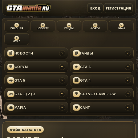
ВХОД
РЕГИСТРАЦИЯ
⌂
★
G
☰
6
ГЛАВНАЯ
НОВОСТИ
ГАЙДЫ
ФОРУМ
GTA 6
5
GTA 5
📰
📘
НОВОСТИ
ГАЙДЫ
›
›
💬
★
ФОРУМ
GTA 6
›
›
🚗
🏙
GTA 5
GTA 4
›
›
🧱
🌴
GTA 1 | 2 | 3
SA / VC / CRMP / CW
›
›
💼
🛡
MAFIA
САЙТ
›
›
ФАЙЛ КАТАЛОГА