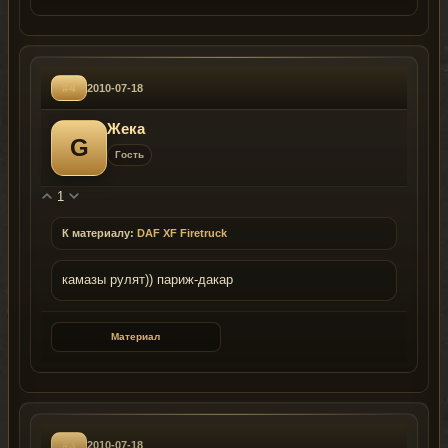
#4
2010-07-18
Жека
G
Гость
1
К материалу:
DAF XF Firetruck
камазы рулят)) париж-дакар
Материал
#3
2010-07-18