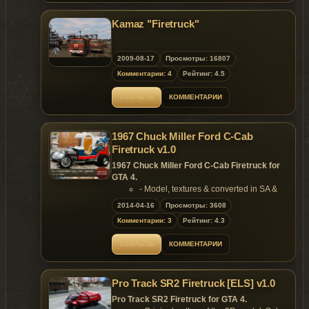
completely forward headlights break;
There are glasses, completely бьються!
Kamaz "Firetruck"
On glasses there are traces from
bullets;
The Realistic suspension bracket,
thanks to correct handling'у;
2009-08-17
Просмотры: 16807
Own COL.
Комментарии: 4
Рейтинг: 4.5
Replaces: Bus
ОТКРЫТЬ
КОММЕНТАРИИ
1967 Chuck Miller Ford C-Cab
Firetruck v1.0
1967 Chuck Miller Ford C-Cab Firetruck for
GTA 4.
- Model, textures & converted in SA &
GTA IV: by Solo
2014-04-16
Просмотры: 3608
Features of model:
Комментарии: 3
Рейтинг: 4.3
- Model support all features of the
game;
ОТКРЫТЬ
КОММЕНТАРИИ
- 98% original Car
- Fit for PJ (3 inclusive);
- Bullet holes on the body;
Pro Track SR2 Firetruck [ELS] v1.0
- No broken tire bug;
- Correct dimensions;
Pro Track SR2 Firetruck for GTA 4.
- Realistic handling;