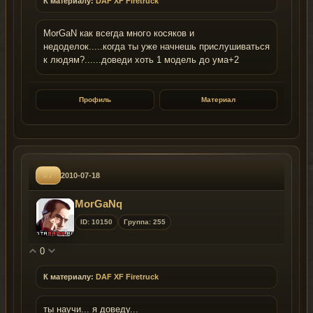
К материалу:
DAF XF Firetruck
MorGaN как всегда много косяков и
недоделок.....когда ты уже начнешь прислушиваться
к людям?......доведи хоть 1 модель до ума+2
Профиль
Материал
#7
2010-07-18
MorGaNq
ID: 10150
Группа: 255
0
К материалу:
DAF XF Firetruck
ты научи... я доведу...