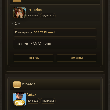
memphis
ID: 5099
Группа: 2
-1
К материалу:
DAF XF Firetruck
так себе , КАМАЗ лучше
Профиль
Материал
#2
2010-07-18
Antaxi
ID: 5212
Группа: 2