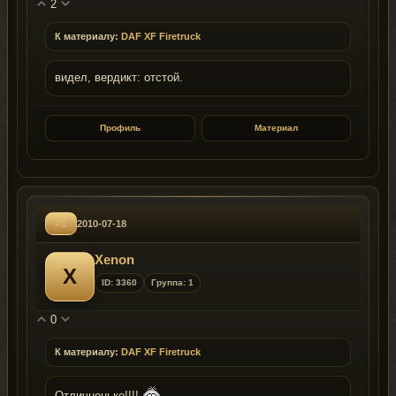
2
К материалу:
DAF XF Firetruck
видел, вердикт: отстой.
Профиль
Материал
#1
2010-07-18
Xenon
X
ID: 3360
Группа: 1
0
К материалу:
DAF XF Firetruck