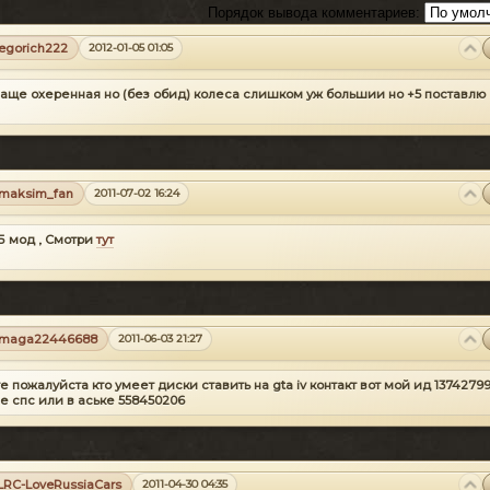
Порядок вывода комментариев:
egorich222
2012-01-05 01:05
ваще охеренная но (без обид) колеса слишком уж большии но +5 поставлю
maksim_fan
2011-07-02 16:24
Б мод , Смотри
тут
maga22446688
2011-06-03 21:27
е пожалуйста кто умеет диски ставить на gta iv контакт вот мой ид 1374279
е спс или в аське 558450206
LRC-LoveRussiaCars
2011-04-30 04:35