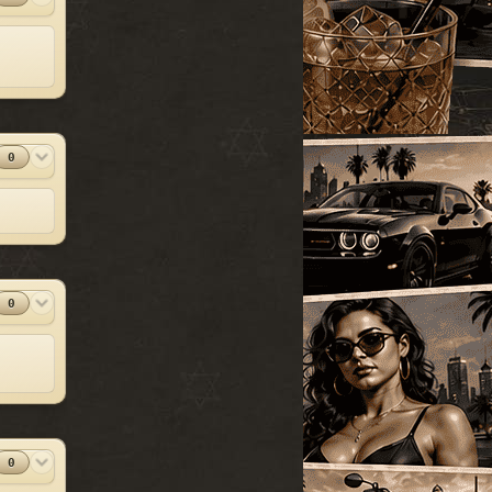
УАЗ
[18]
SparkIV 0.6.8
#13
Грузовые
[105]
MOD
[1.0.7.0 + EFLC
1.1.2.0]
Программы
Спец. транспорт
[207]
2010-06-07
Лодки
[19]
⬇
Скачиваний:
23528
Мотоциклы
[76]
SandWicH
Открыть
0
Прочие
[252]
Оригинальный
#14
MOD
Сборки автомобилей
vehicles.img
[26]
Прочие
2009-12-30
⬇
Скачиваний:
23137
Temsnik
Открыть
0
Патч для GTA 4
#15
MOD
1.0.6.0 (RUS)
Патчи
2010-04-20
⬇
Скачиваний:
22911
BURTON
Открыть
0
Патч 1.0.3.1 для
#16
MOD
GTA 4 / GTA IV