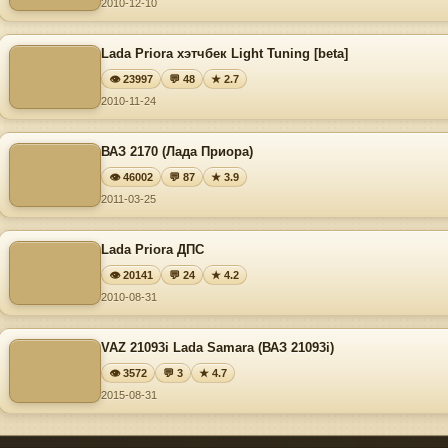
2010-12-10
Lada Priora хэтчбек Light Tuning [beta]
👁 23997
💬 48
★ 2.7
2010-11-24
ВАЗ 2170 (Лада Приора)
👁 46002
💬 87
★ 3.9
2011-03-25
Lada Priora ДПС
👁 20141
💬 24
★ 4.2
2010-08-31
VAZ 21093i Lada Samara (ВАЗ 21093i)
👁 3572
💬 3
★ 4.7
2015-08-31