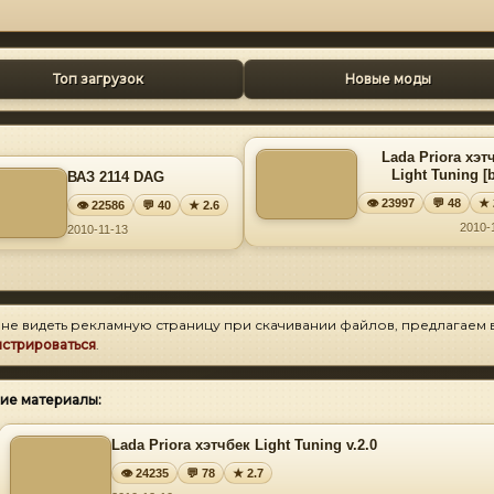
Топ загрузок
Новые моды
Lada Priora хэт
Light Tuning [b
ВАЗ 2114 DAG
👁 23997
💬 48
★ 
👁 22586
💬 40
★ 2.6
2010-
2010-11-13
 не видеть рекламную страницу при скачивании файлов, предлагаем 
истрироваться
.
ие материалы:
Lada Priora хэтчбек Light Tuning v.2.0
👁 24235
💬 78
★ 2.7