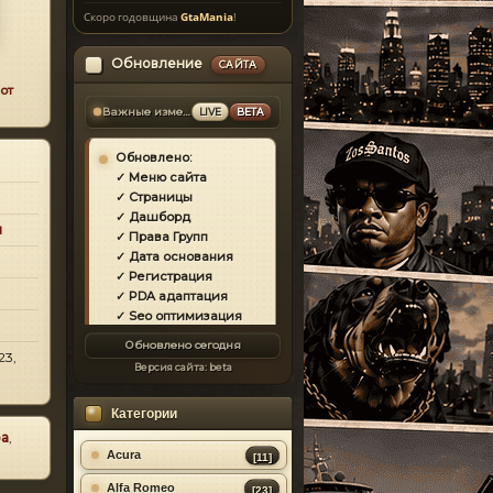
Скоро годовщина
GtaMania
!
Обновление
САЙТА
от
Важные изменения
LIVE
BETA
Обновлено:
✓ Меню сайта
✓ Страницы
✓ Дашборд
и
✓ Права Групп
✓ Дата основания
✓ Регистрация
✓ PDA адаптация
✓ Seo оптимизация
✓ Защита сайта
Обновлено сегодня
✓ Загрузка страниц
23,
Версия сайта:
beta
✓ Моды
✓ Главная
Категории
✓ Репутация
✓ Золотой коммент
ра
,
✓ Футер
Acura
[11]
✓ Форум
Alfa Romeo
[23]