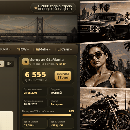
С 2008 года в строю
★
ЛЕГЕНДА GTA-СЦЕНЫ
CRMP
CW
Mafia
Сайт
История
GtaMania
★
GTA-сцена с эпохи
GTA IV
U
EN
6 555
ВОЗРАСТ
17 лет
ДНЕЙ ИСТОРИИ
Дата основания
До даты
28.08.2008
19 дней
Дата годовщины
Статус
28.08.2026
Ветеран
Ветеран GTA-сообщества
95%
До 18-летия:
До 20-летия:
19 дней
750 дней