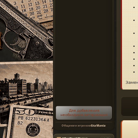
Замен
Для добавления
необходима авторизация
Общение игроков
GtaMania