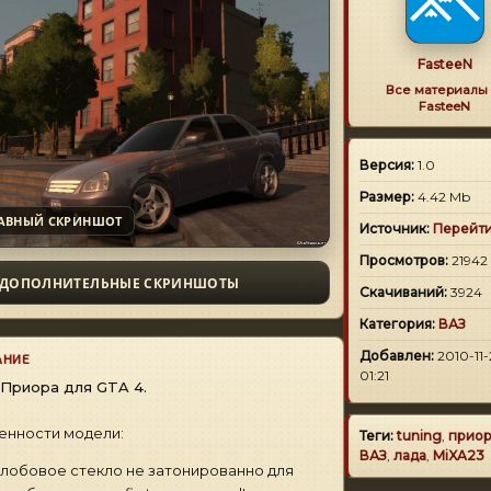
FasteeN
Все материалы 
FasteeN
Версия:
1.0
Размер:
4.42 Mb
АВНЫЙ СКРИНШОТ
Источник:
Перейт
Просмотров:
21942
ДОПОЛНИТЕЛЬНЫЕ СКРИНШОТЫ
Скачиваний:
3924
Категория:
ВАЗ
Добавлен:
2010-11-
АНИЕ
01:21
Приора для GTA 4.
енности модели:
Теги:
tuning
,
прио
ВАЗ
,
лада
,
MiXA23
лобовое стекло не затонированно для