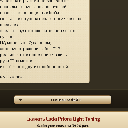
удобства игры с first person mod'ом;
правильные диски при лопнувшей
покрышке-полноценные lod'ы;
грязь затекстурена везде, в том числе на
всех лодах;
следы от пуль остаются везде, где это
нужно;
HQ модель с HQ салоном;
хорошие отражения и без ENB;
реалистичное поведение машины;
руки ГГ на месте;
и ещё много других особенностей.
яет: admiral
СПАСИБО ЗА ФАЙЛ!
Скачать Lada Priora Light Tuning
Файл уже скачали
3924
раз.