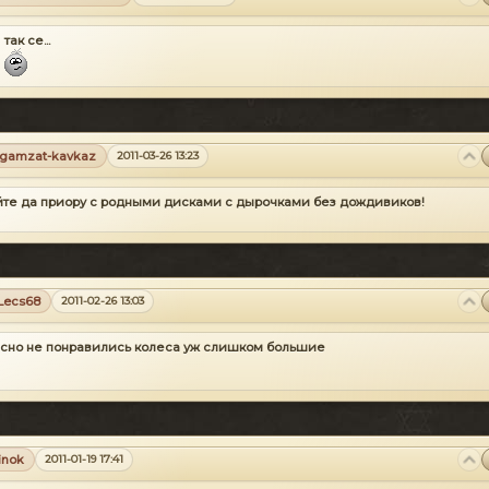
так се...
gamzat-kavkaz
2011-03-26 13:23
те да приору с родными дисками с дырочками без дождивиков!
Lecs68
2011-02-26 13:03
сно не понравились колеса уж слишком большие
inok
2011-01-19 17:41