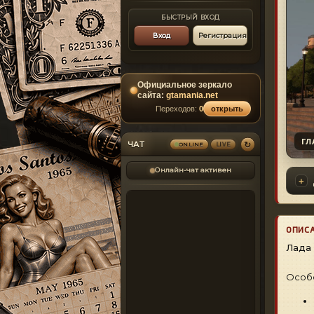
БЫСТРЫЙ ВХОД
Вход
Регистрация
Официальное зеркало
сайта:
gtamania.net
Переходов:
0
открыть
ГЛ
↻
ЧАТ
ONLINE
LIVE
Онлайн-чат активен
ОПИС
Лада 
Особ