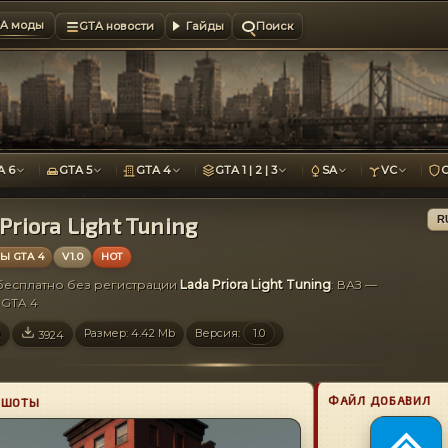
A моды
GTA новости
Гайды
Поиск
A 6
GTA 5
GTA 4
GTA 1 | 2 | 3
SA
VC
Priora Light Tuning
R
 GTA 4
V1.0
HOT
 бесплатно без регистрации
Lada Priora Light Tuning
: ВАЗ —
GTA 4
Размер: 4.42 Mb
Версия:
1.0
2
3924
ФАЙЛ ДОБАВИЛ
НШОТЫ