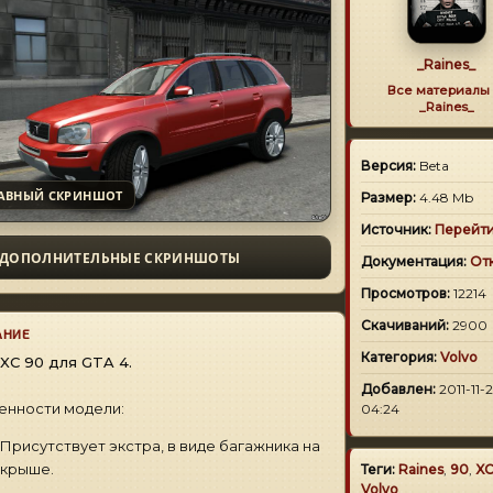
_Raines_
Все материалы 
_Raines_
Версия:
Beta
АВНЫЙ СКРИНШОТ
Размер:
4.48 Mb
Источник:
Перейт
ДОПОЛНИТЕЛЬНЫЕ СКРИНШОТЫ
Документация:
От
Просмотров:
12214
Скачиваний:
2900
АНИЕ
Категория:
Volvo
 XC 90 для GTA 4.
Добавлен:
2011-11-2
енности модели:
04:24
Присутствует экстра, в виде багажника на
крыше.
Теги:
Raines
,
90
,
X
Volvo