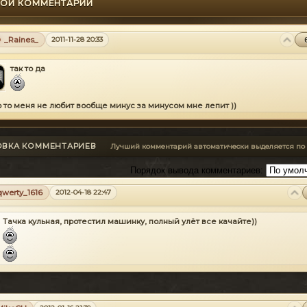
ОЙ КОММЕНТАРИЙ
_Raines_
2011-11-28 20:33
так то да
то то меня не любит вообще минус за минусом мне лепит ))
ОВКА КОММЕНТАРИЕВ
Лучший комментарий автоматически выделяется по
Порядок вывода комментариев:
qwerty_1616
2012-04-18 22:47
Тачка кульная, протестил машинку, полный улёт все качайте))