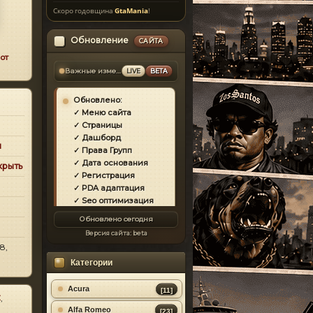
Скоро годовщина
GtaMania
!
Обновление
САЙТА
от
Важные изменения
LIVE
BETA
Обновлено:
✓ Меню сайта
✓ Страницы
✓ Дашборд
и
✓ Права Групп
✓ Дата основания
крыть
✓ Регистрация
✓ PDA адаптация
✓ Seo оптимизация
✓ Защита сайта
Обновлено сегодня
✓ Загрузка страниц
Версия сайта:
beta
✓ Моды
8,
✓ Главная
Категории
✓ Репутация
✓ Золотой коммент
✓ Футер
Acura
[11]
C
,
✓ Форум
Alfa Romeo
[23]