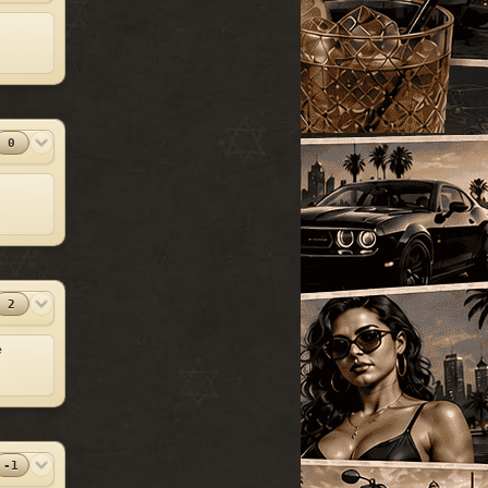
УАЗ
[18]
SparkIV 0.6.8
#13
Грузовые
[105]
MOD
[1.0.7.0 + EFLC
1.1.2.0]
Программы
Спец. транспорт
[207]
2010-06-07
Лодки
[19]
⬇
Скачиваний:
23528
Мотоциклы
[76]
0
SandWicH
Открыть
Прочие
[252]
Оригинальный
#14
MOD
Сборки автомобилей
vehicles.img
[26]
Прочие
2009-12-30
⬇
Скачиваний:
23137
Temsnik
Открыть
2
Патч для GTA 4
#15
MOD
1.0.6.0 (RUS)
е
Патчи
2010-04-20
⬇
Скачиваний:
22911
BURTON
Открыть
-1
Патч 1.0.3.1 для
#16
MOD
GTA 4 / GTA IV