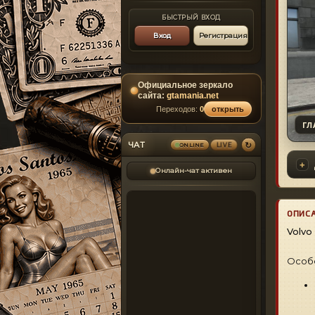
БЫСТРЫЙ ВХОД
Вход
Регистрация
Официальное зеркало
сайта:
gtamania.net
Переходов:
0
открыть
ГЛ
↻
ЧАТ
ONLINE
LIVE
Онлайн-чат активен
ОПИС
Volvo
Особ