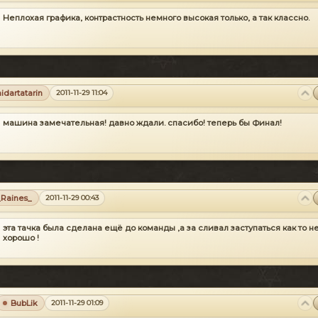
Неплохая графика, контрастность немного высокая только, а так классно.
aidartatarin
2011-11-29 11:04
машина замечательная! давно ждали. спасибо! теперь бы Финал!
_Raines_
2011-11-29 00:43
эта тачка была сделана ещё до команды ,а за сливал заступаться как то н
хорошо !
BubLik
2011-11-29 01:09