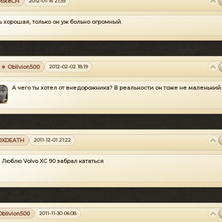
MikeCH
2012-01-16 21:39
 хорошая, только он уж больно огромный.
Oblivion500
2012-02-02 18:19
А чего ты хотел от внедорожника? В реальности он тоже не маленький.
DXDEATH
2011-12-01 21:22
Люблю Volvo XC 90 забрал кататься
Oblivion500
2011-11-30 06:08