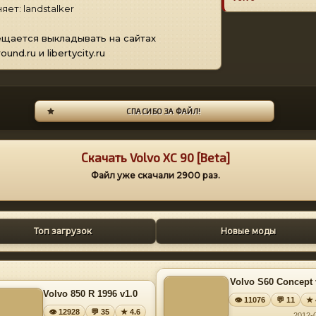
яет: landstalker
щается выкладывать на сайтах
ound.ru и libertycity.ru
СПАСИБО ЗА ФАЙЛ!
Скачать Volvo XC 90 [Beta]
Файл уже скачали
2900
раз.
Топ загрузок
Новые моды
Volvo S60 Concept 
Volvo 850 R 1996 v1.0
👁 11076
💬 11
★ 
👁 12928
💬 35
★ 4.6
2012-