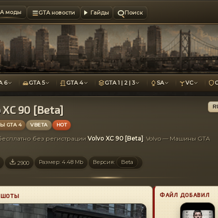
A моды
GTA новости
Гайды
Поиск
A 6
GTA 5
GTA 4
GTA 1 | 2 | 3
SA
VC
 XC 90 [Beta]
R
 GTA 4
VBETA
HOT
 бесплатно без регистрации
Volvo XC 90 [Beta]
: Volvo — Машины GTA
Размер: 4.48 Mb
Версия:
Beta
2900
ФАЙЛ ДОБАВИЛ
НШОТЫ