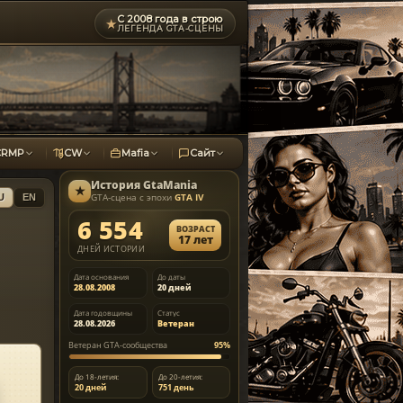
С 2008 года в строю
★
ЛЕГЕНДА GTA-СЦЕНЫ
CRMP
CW
Mafia
Сайт
История
GtaMania
★
GTA-сцена с эпохи
GTA IV
U
EN
6 554
ВОЗРАСТ
17 лет
ДНЕЙ ИСТОРИИ
Дата основания
До даты
28.08.2008
20 дней
Дата годовщины
Статус
28.08.2026
Ветеран
Ветеран GTA-сообщества
95%
До 18-летия:
До 20-летия:
20 дней
751 день