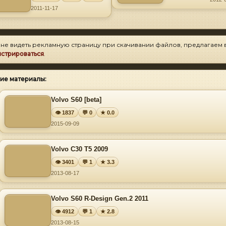
2011-11-17
 не видеть рекламную страницу при скачивании файлов, предлагаем 
истрироваться
.
ие материалы:
Volvo S60 [beta]
👁 1837
💬 0
★ 0.0
2015-09-09
Volvo C30 T5 2009
👁 3401
💬 1
★ 3.3
2013-08-17
Volvo S60 R-Design Gen.2 2011
👁 4912
💬 1
★ 2.8
2013-08-15