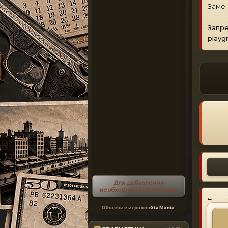
Замен
Запре
playgr
Для добавления
необходима авторизация
←
Общение игроков
GtaMania