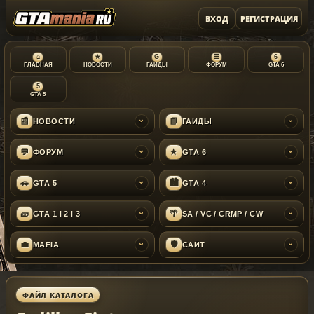
ВХОД
РЕГИСТРАЦИЯ
⌂
★
G
☰
6
ГЛАВНАЯ
НОВОСТИ
ГАЙДЫ
ФОРУМ
GTA 6
5
GTA 5
📰
📘
НОВОСТИ
ГАЙДЫ
›
›
💬
★
ФОРУМ
GTA 6
›
›
🚗
🏙
GTA 5
GTA 4
›
›
🧱
🌴
GTA 1 | 2 | 3
SA / VC / CRMP / CW
›
›
💼
🛡
MAFIA
САЙТ
›
›
ФАЙЛ КАТАЛОГА