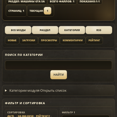
РАЗДЕЛ: МАШИНЫ GTA SA
ВСЕГО ФАЙЛОВ: 1
ПОКАЗАНО:
1-1
СТРАНИЦ: 1
ТЕКУЩАЯ:
1
ВСЕ МОДЫ
РАЗДЕЛ
КАТЕГОРИЯ
RSS
НОВЫЕ
ЗАГРУЗКИ
ПРОСМОТРЫ
КОММЕНТАРИИ
РЕЙТИНГ
ПОИСК ПО КАТЕГОРИИ
Категории модуля
Открыть список
ФИЛЬТР И СОРТИРОВКА
СОРТИРОВКА
ФИЛЬТР 1
ДАТЕ
·
НАЗВАНИЮ
·
РЕЙТИНГУ
·