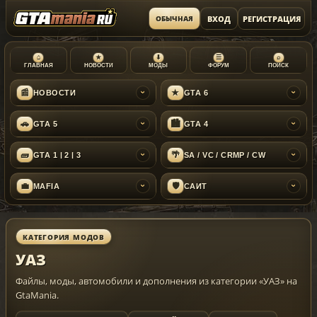
ВХОД
РЕГИСТРАЦИЯ
ОБЫЧНАЯ
⌂
★
⬇
☰
⌕
ГЛАВНАЯ
НОВОСТИ
МОДЫ
ФОРУМ
ПОИСК
📰
★
НОВОСТИ
GTA 6
›
›
🚗
🏙
GTA 5
GTA 4
›
›
🧱
🌴
GTA 1 | 2 | 3
SA / VC / CRMP / CW
›
›
💼
🛡
MAFIA
САЙТ
›
›
КАТЕГОРИЯ МОДОВ
УАЗ
Файлы, моды, автомобили и дополнения из категории «УАЗ» на
GtaMania.