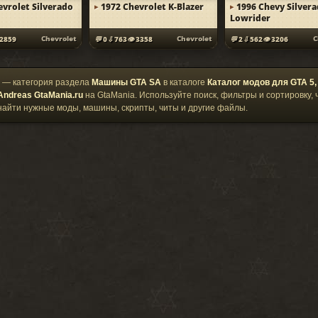
evrolet Silverado
1972 Chevrolet K-Blazer
1996 Chevy Silver
Lowrider
Chevrolet
Chevrolet
C
2859
0
763
3358
2
562
3206
— категория раздела
Машины GTA SA
в каталоге
Каталог модов для GTA 5,
Andreas GtaMania.ru
на GtaMania. Используйте поиск, фильтры и сортировку,
найти нужные моды, машины, скрипты, читы и другие файлы.