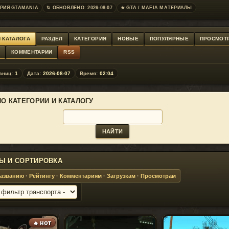
РИЯ GTAMANIA
↻ ОБНОВЛЕНО: 2026-08-07
★ GTA / MAFIA МАТЕРИАЛЫ
 КАТАЛОГА
РАЗДЕЛ
КАТЕГОРИЯ
НОВЫЕ
ПОПУЛЯРНЫЕ
ПРОСМОТ
Г
КОММЕНТАРИИ
RSS
аниц:
1
Дата:
2026-08-07
Время:
02:04
ПО КАТЕГОРИИ И КАТАЛОГУ
Ы И СОРТИРОВКА
азванию
·
Рейтингу
·
Комментариям
·
Загрузкам
·
Просмотрам
🔥 HOT