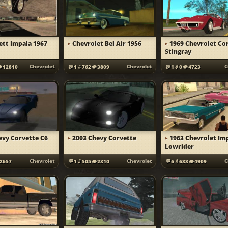
ett Impala 1967
Chevrolet Bel Air 1956
1969 Chevrolet Co
Stingray
Chevrolet
Chevrolet
C
12810
1
762
3809
1
0
4723
evy Corvette C6
2003 Chevy Corvette
1963 Chevrolet Im
Lowrider
Chevrolet
Chevrolet
C
2657
1
505
2310
6
688
4909