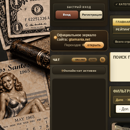
✓ КАТЕГО
БЫСТРЫЙ ВХОД
Вход
Регистрация
ГЛАВНАЯ
РЕЙТИН
Официальное зеркало
сайта:
gtamania.net
Всего стр
Переходов:
0
открыть
ПОИСК 
↻
ЧАТ
ONLINE
LIVE
Онлайн-чат активен
ФИЛЬТР
Дате
·
Н