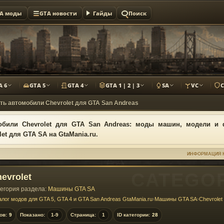
A моды
GTA новости
Гайды
Поиск
A 6
GTA 5
GTA 4
GTA 1 | 2 | 3
SA
VC
ть автомобили Chevrolet для GTA San Andreas
обили Chevrolet для GTA San Andreas: моды машин, модели и
let для GTA SA на GtaMania.ru.
ИНФОРМАЦИЯ 
evrolet
егория раздела:
Машины GTA SA
алог модов для GTA 5, GTA 4 и GTA San Andreas GtaMania.ru
›
Машины GTA SA
›
Chevrolet
ов:
9
Показано:
1-9
Страница:
1
ID категории:
28