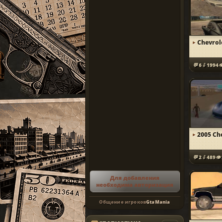
Chevrol
6
1994
2005 Ch
2
489
Для добавления
необходима авторизация
Общение игроков
GtaMania