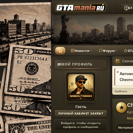
GT
Новости
Форум
GT
Скача
i
МОЙ ПРОФИЛЬ
Автом
Chevro
GtaMania
Ch
Гость
★
Кат
ЛИЧНЫЙ КАБИНЕТ ЗАКРЫТ
Кат
Войдите, чтобы открыть
профиль и сообщения.
Материал