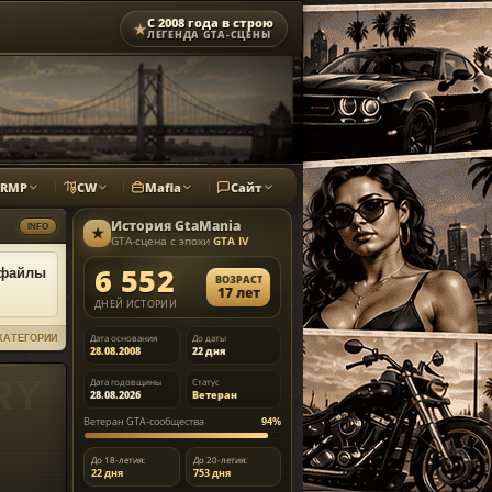
С 2008 года в строю
★
ЛЕГЕНДА GTA-СЦЕНЫ
CRMP
CW
Mafia
Сайт
История
GtaMania
INFO
★
GTA-сцена с эпохи
GTA IV
6 552
 файлы
ВОЗРАСТ
17 лет
ДНЕЙ ИСТОРИИ
Дата основания
До даты
КАТЕГОРИИ
28.08.2008
22 дня
Дата годовщины
Статус
28.08.2026
Ветеран
Ветеран GTA-сообщества
94%
До 18-летия:
До 20-летия:
22 дня
753 дня