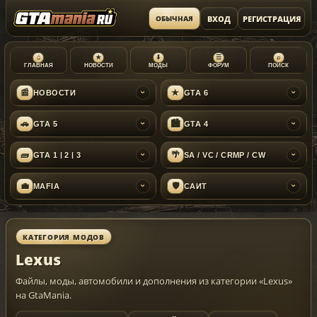
ВХОД
РЕГИСТРАЦИЯ
ОБЫЧНАЯ
⌂
★
⬇
☰
⌕
ГЛАВНАЯ
НОВОСТИ
МОДЫ
ФОРУМ
ПОИСК
📰
★
НОВОСТИ
GTA 6
›
›
🚗
🏙
GTA 5
GTA 4
›
›
🧱
🌴
GTA 1 | 2 | 3
SA / VC / CRMP / CW
›
›
💼
🛡
MAFIA
САЙТ
›
›
КАТЕГОРИЯ МОДОВ
Lexus
Файлы, моды, автомобили и дополнения из категории «Lexus»
на GtaMania.