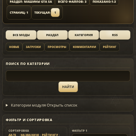
РАЗДЕЛ: МАШИНЫ GTA SA
ВСЕГО ФАЙЛОВ: 3
ПОКАЗАНО:
1-3
СТРАНИЦ: 1
ТЕКУЩАЯ:
1
ВСЕ МОДЫ
РАЗДЕЛ
КАТЕГОРИЯ
RSS
НОВЫЕ
ЗАГРУЗКИ
ПРОСМОТРЫ
КОММЕНТАРИИ
РЕЙТИНГ
ПОИСК ПО КАТЕГОРИИ
Категории модуля
Открыть список
ФИЛЬТР И СОРТИРОВКА
СОРТИРОВКА
ФИЛЬТР 1
ДАТЕ
·
НАЗВАНИЮ
·
РЕЙТИНГУ
·