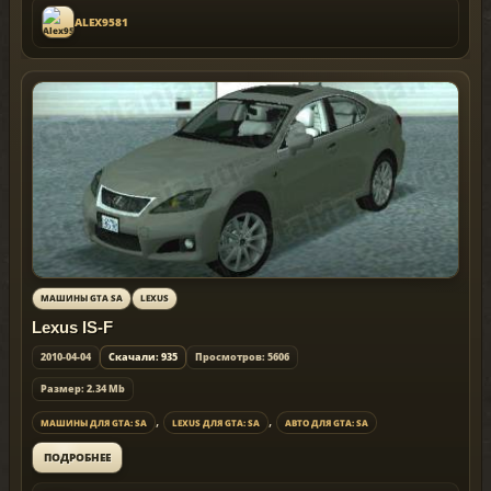
ALEX9581
МАШИНЫ GTA SA
LEXUS
Lexus IS-F
2010-04-04
Скачали: 935
Просмотров: 5606
Размер: 2.34 Mb
,
,
МАШИНЫ ДЛЯ GTA: SA
LEXUS ДЛЯ GTA: SA
АВТО ДЛЯ GTA: SA
ПОДРОБНЕЕ