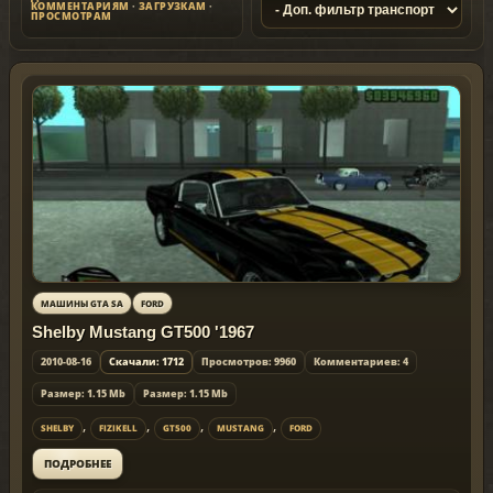
КОММЕНТАРИЯМ
·
ЗАГРУЗКАМ
·
ПРОСМОТРАМ
МАШИНЫ GTA SA
FORD
Shelby Mustang GT500 '1967
2010-08-16
Скачали: 1712
Просмотров: 9960
Комментариев: 4
Размер: 1.15 Mb
Размер: 1.15 Mb
,
,
,
,
SHELBY
FIZIKELL
GT500
MUSTANG
FORD
ПОДРОБНЕЕ