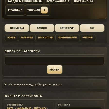
РАЗДЕЛ: МАШИНЫ GTA SA
ВСЕГО ФАЙЛОВ: 8
ПОКАЗАНО:
1-8
СТРАНИЦ: 1
ТЕКУЩАЯ:
1
ВСЕ МОДЫ
РАЗДЕЛ
КАТЕГОРИЯ
RSS
НОВЫЕ
ЗАГРУЗКИ
ПРОСМОТРЫ
КОММЕНТАРИИ
РЕЙТИНГ
ПОИСК ПО КАТЕГОРИИ
Категории модуля
Открыть список
ФИЛЬТР И СОРТИРОВКА
СОРТИРОВКА
ФИЛЬТР 1
ДАТЕ
·
НАЗВАНИЮ
·
РЕЙТИНГУ
·