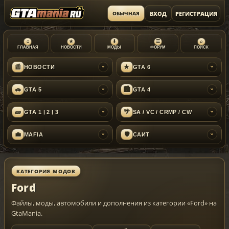
ВХОД
РЕГИСТРАЦИЯ
ОБЫЧНАЯ
⌂
★
⬇
☰
⌕
ГЛАВНАЯ
НОВОСТИ
МОДЫ
ФОРУМ
ПОИСК
📰
★
НОВОСТИ
GTA 6
›
›
🚗
🏙
GTA 5
GTA 4
›
›
🧱
🌴
GTA 1 | 2 | 3
SA / VC / CRMP / CW
›
›
💼
🛡
MAFIA
САЙТ
›
›
КАТЕГОРИЯ МОДОВ
Ford
Файлы, моды, автомобили и дополнения из категории «Ford» на
GtaMania.