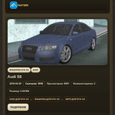
FASTEEN
МАШИНЫ GTA SA
AUDI
Audi S6
2010-04-29
Скачали: 1510
Просмотров: 9591
Комментариев: 3
Размер: 2.64 Mb
,
,
AUDI ДЛЯ GTA: SA
МАШИНЫ ДЛЯ GTA: SA
АВТО ДЛЯ GTA: SA
ПОДРОБНЕЕ