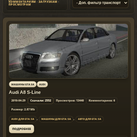
КОММЕНТАРИЯМ
·
ЗАГРУЗКАМ
·
ПРОСМОТРАМ
МАШИНЫ GTA SA
AUDI
Audi A8 S-Line
2010-04-29
Скачали: 2552
Просмотров: 13440
Комментариев: 6
Размер: 2.87 Mb
,
,
AUDI ДЛЯ GTA: SA
МАШИНЫ ДЛЯ GTA: SA
АВТО ДЛЯ GTA: SA
ПОДРОБНЕЕ