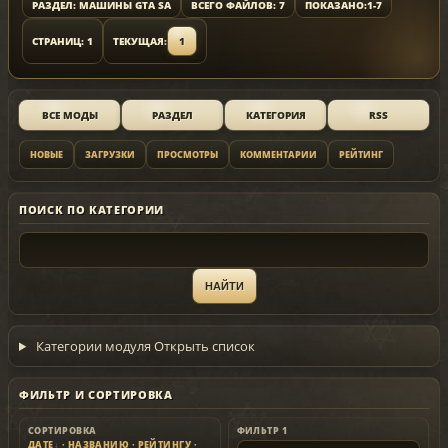
РАЗДЕЛ: МАШИНЫ GTA SA
ВСЕГО ФАЙЛОВ: 7
ПОКАЗАНО:
1-7
СТРАНИЦ: 1
ТЕКУЩАЯ:
1
ВСЕ МОДЫ
РАЗДЕЛ
КАТЕГОРИЯ
RSS
НОВЫЕ
ЗАГРУЗКИ
ПРОСМОТРЫ
КОММЕНТАРИИ
РЕЙТИНГ
ПОИСК ПО КАТЕГОРИИ
Категории модуля
Открыть список
ФИЛЬТР И СОРТИРОВКА
СОРТИРОВКА
ФИЛЬТР 1
ДАТЕ
·
НАЗВАНИЮ
·
РЕЙТИНГУ
·