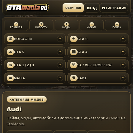
ВХОД
РЕГИСТРАЦИЯ
ОБЫЧНАЯ
⌂
★
⬇
☰
⌕
ГЛАВНАЯ
НОВОСТИ
МОДЫ
ФОРУМ
ПОИСК
📰
★
НОВОСТИ
GTA 6
›
›
🚗
🏙
GTA 5
GTA 4
›
›
🧱
🌴
GTA 1 | 2 | 3
SA / VC / CRMP / CW
›
›
💼
🛡
MAFIA
САЙТ
›
›
КАТЕГОРИЯ МОДОВ
Audi
Файлы, моды, автомобили и дополнения из категории «Audi» на
GtaMania.