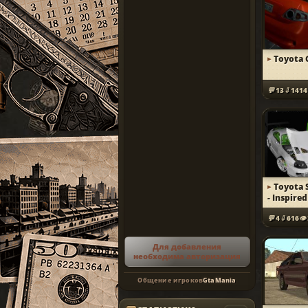
Toyota 
13
1414
Toyota 
- Inspire
4
616
Для добавления
необходима авторизация
Общение игроков
GtaMania