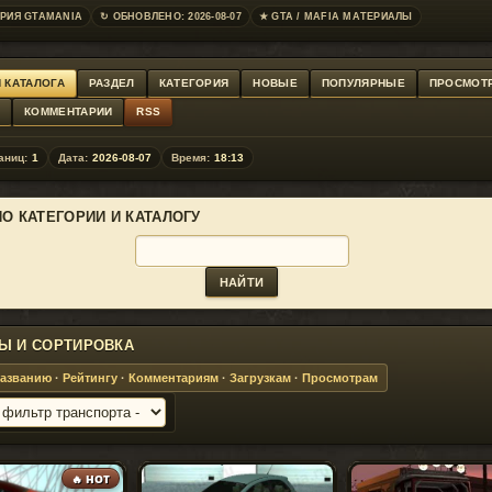
РИЯ GTAMANIA
↻ ОБНОВЛЕНО: 2026-08-07
★ GTA / MAFIA МАТЕРИАЛЫ
 КАТАЛОГА
РАЗДЕЛ
КАТЕГОРИЯ
НОВЫЕ
ПОПУЛЯРНЫЕ
ПРОСМОТ
Г
КОММЕНТАРИИ
RSS
аниц:
1
Дата:
2026-08-07
Время:
18:13
ПО КАТЕГОРИИ И КАТАЛОГУ
Ы И СОРТИРОВКА
азванию
·
Рейтингу
·
Комментариям
·
Загрузкам
·
Просмотрам
🔥 HOT