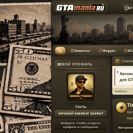
GT
Новости
Форум
GT
Скача
i
МОЙ ПРОФИЛЬ
Автомо
для GT
GtaMania
To
Гость
★
Кат
ЛИЧНЫЙ КАБИНЕТ ЗАКРЫТ
Кат
Войдите, чтобы открыть
профиль и сообщения.
Материал