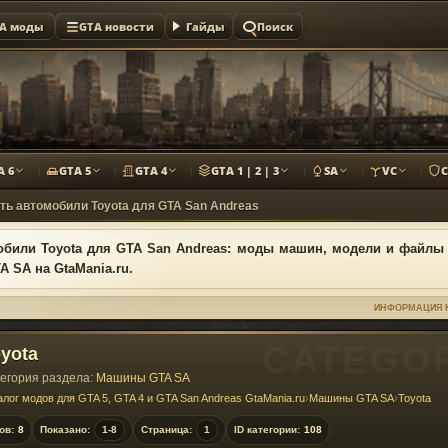
A моды
GTA новости
Гайды
Поиск
A 6
GTA 5
GTA 4
GTA 1 | 2 | 3
SA
VC
ть автомобили Toyota для GTA San Andreas
били Toyota для GTA San Andreas: моды машин, модели и файлы 
A SA на GtaMania.ru.
ИНФОРМАЦИЯ 
yota
егория раздела:
Машины GTA SA
алог модов для GTA 5, GTA 4 и GTA San Andreas GtaMania.ru
›
Машины GTA SA
›
Toyota
ов:
8
Показано:
1-8
Страница:
1
ID категории:
108