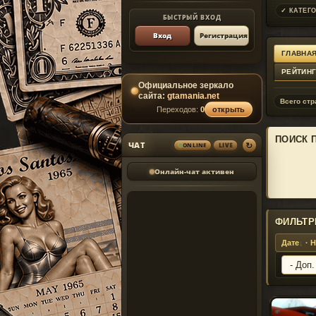
✓ КАТЕГО
БЫСТРЫЙ ВХОД
Вход
Регистрация
ГЛАВНАЯ
РЕЙТИН
Официальное зеркало
сайта:
gtamania.net
Всего стр
Переходов:
0
открыть
ПОИСК 
↻
ЧАТ
LIVE
ONLINE
Онлайн-чат активен
ФИЛЬТР
Дате
·
Н