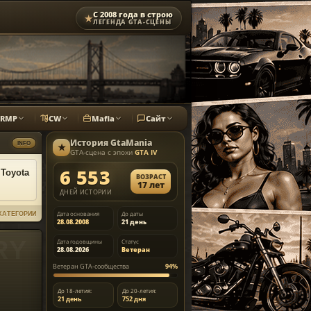
С 2008 года в строю
★
ЛЕГЕНДА GTA-СЦЕНЫ
CRMP
CW
Mafia
Сайт
История
GtaMania
INFO
★
GTA-сцена с эпохи
GTA IV
6 553
Toyota
ВОЗРАСТ
17 лет
ДНЕЙ ИСТОРИИ
Дата основания
До даты
КАТЕГОРИИ
28.08.2008
21 день
Дата годовщины
Статус
28.08.2026
Ветеран
Ветеран GTA-сообщества
94%
До 18-летия:
До 20-летия:
21 день
752 дня