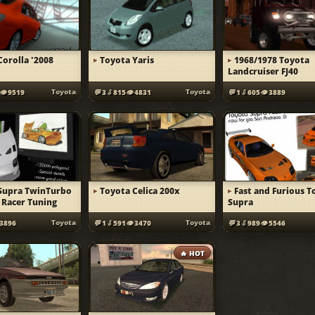
Corolla '2008
Toyota Yaris
1968/1978 Toyota
Landcruiser FJ40
Toyota
Toyota
9519
3
815
4831
1
605
3889
Supra TwinTurbo
Toyota Celica 200x
Fast and Furious T
d Racer Tuning
Supra
Toyota
Toyota
3896
1
591
3470
3
989
5546
🔥 HOT