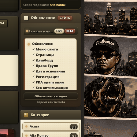
Скоро годовщина
GtaMania
!
Обновление
САЙТА
РЫ
Важные изменения
LIVE
BETA
Обновлено:
✓ Меню сайта
✓ Страницы
✓ Дашборд
✓ Права Групп
✓ Дата основания
✓ Регистрация
✓ PDA адаптация
✓ Seo оптимизация
✓ Защита сайта
Обновлено сегодня
✓ Загрузка страниц
Версия сайта:
beta
✓ Моды
✓ Главная
Категории
✓ Репутация
✓ Золотой коммент
✓ Футер
Acura
[0]
✓ Форум
Alfa Romeo
[2]