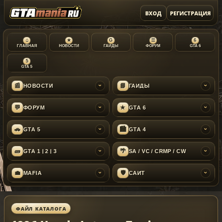
ВХОД
РЕГИСТРАЦИЯ
⌂
★
G
☰
6
ГЛАВНАЯ
НОВОСТИ
ГАЙДЫ
ФОРУМ
GTA 6
5
GTA 5
📰
📘
НОВОСТИ
ГАЙДЫ
›
›
💬
★
ФОРУМ
GTA 6
›
›
🚗
🏙
GTA 5
GTA 4
›
›
🧱
🌴
GTA 1 | 2 | 3
SA / VC / CRMP / CW
›
›
💼
🛡
MAFIA
САЙТ
›
›
ФАЙЛ КАТАЛОГА