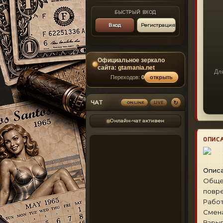
БЫСТРЫЙ ВХОД
Вход
Регистрация
Официальное зеркало
сайта:
gtamania.net
Дл
Переходов:
0
открыть
↻
ЧАТ
LIVE
ONLINE
Онлайн-чат активен
ОПИС
Описа
Общее
повре
Рабо
Смен
Взрыв