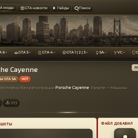
A моды
GTA новости
Гайды
Поиск
A 6
GTA 5
GTA 4
GTA 1 | 2 | 3
SA
VC
che Cayenne
R
 GTA SA
HOT
 бесплатно без регистрации
Porsche Cayenne
: Porsche — Машины
1173
ФАЙЛ ДОБАВИЛ
НШОТЫ