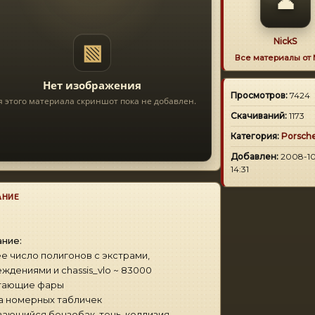
👤
NickS
▧
Все материалы от
Нет изображения
Просмотров:
7424
я этого материала скриншот пока не добавлен.
Скачиваний:
1173
Категория:
Porsch
Добавлен:
2008-10
14:31
АНИЕ
ние:
 число полигонов с экстрами,
ждениями и chassis_vlo ~ 83000
тающие фары
а номерных табличек
ающийся бензобак, тень, коллизия