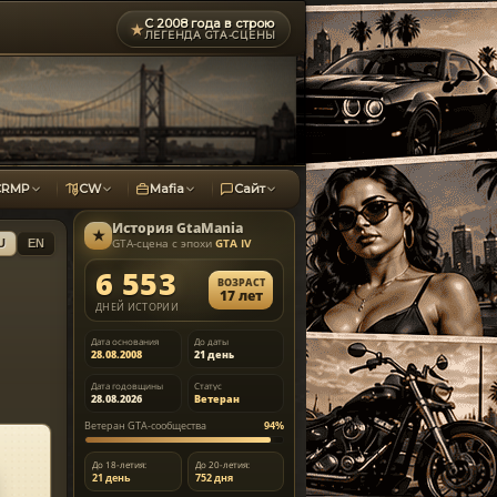
С 2008 года в строю
★
ЛЕГЕНДА GTA-СЦЕНЫ
CRMP
CW
Mafia
Сайт
История
GtaMania
★
GTA-сцена с эпохи
GTA IV
U
EN
6 553
ВОЗРАСТ
17 лет
ДНЕЙ ИСТОРИИ
Дата основания
До даты
28.08.2008
21 день
Дата годовщины
Статус
28.08.2026
Ветеран
Ветеран GTA-сообщества
94%
До 18-летия:
До 20-летия:
21 день
752 дня