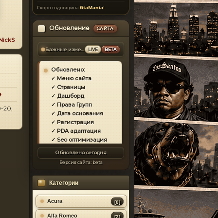
Скоро годовщина
GtaMania
!
Обновление
САЙТА
NickS
Важные изменения
LIVE
BETA
Обновлено:
✓ Меню сайта
✓ Страницы
e
✓ Дашборд
✓ Права Групп
-20,
✓ Дата основания
✓ Регистрация
✓ PDA адаптация
✓ Seo оптимизация
✓ Защита сайта
Обновлено сегодня
✓ Загрузка страниц
Версия сайта:
beta
✓ Моды
✓ Главная
Категории
✓ Репутация
✓ Золотой коммент
✓ Футер
Acura
[0]
✓ Форум
Alfa Romeo
[2]