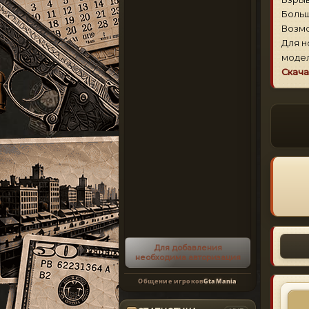
Больш
Возмо
Для н
модел
Скача
Для добавления
необходима авторизация
Общение игроков
GtaMania