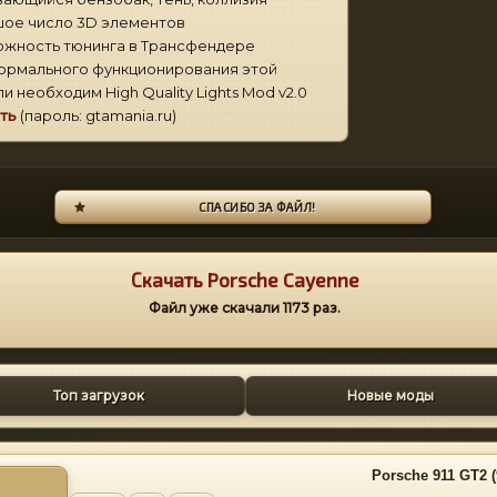
ое число 3D элементов
жность тюнинга в Трансфендере
ормального функционирования этой
и необходим High Quality Lights Mod v2.0
ть
(пароль: gtamania.ru)
СПАСИБО ЗА ФАЙЛ!
Скачать Porsche Cayenne
Файл уже скачали
1173
раз.
Топ загрузок
Новые моды
Porsche 911 GT2 (