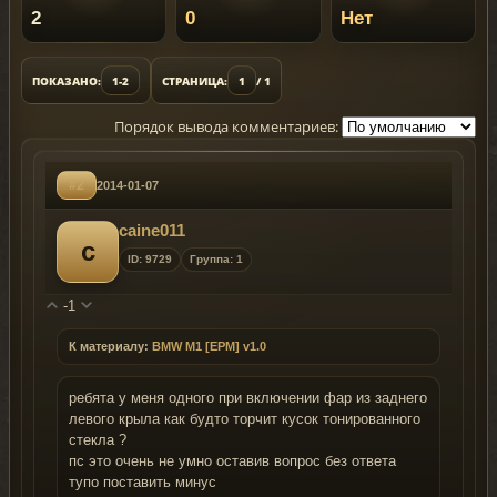
2
0
Нет
ПОКАЗАНО:
1-2
СТРАНИЦА:
1
/ 1
Порядок вывода комментариев:
#2
2014-01-07
caine011
c
ID: 9729
Группа: 1
-1
К материалу:
BMW M1 [EPM] v1.0
ребята у меня одного при включении фар из заднего
левого крыла как будто торчит кусок тонированного
стекла ?
пс это очень не умно оставив вопрос без ответа
тупо поставить минус