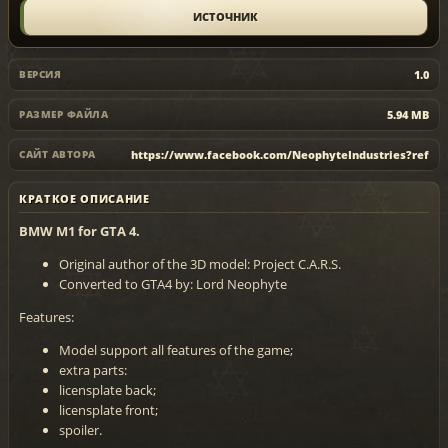
ИСТОЧНИК
1.0
ВЕРСИЯ
5.94 MB
РАЗМЕР ФАЙЛА
https://www.facebook.com/NeophyteIndustries?ref
САЙТ АВТОРА
КРАТКОЕ ОПИСАНИЕ
BMW M1 for GTA 4.
Original author of the 3D model: Project C.A.R.S.
Converted to GTA4 by: Lord Neophyte
Features:
Model support all features of the game;
extra parts:
licensplate back;
licensplate front;
spoiler.