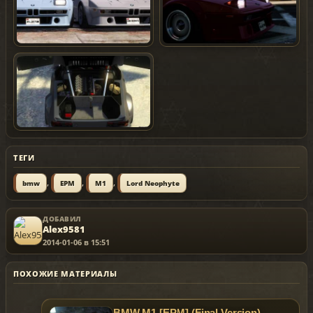
ТЕГИ
,
,
,
bmw
EPM
M1
Lord Neophyte
ДОБАВИЛ
Alex9581
2014-01-06 в 15:51
ПОХОЖИЕ МАТЕРИАЛЫ
BMW M1 [EPM] (Final Version)