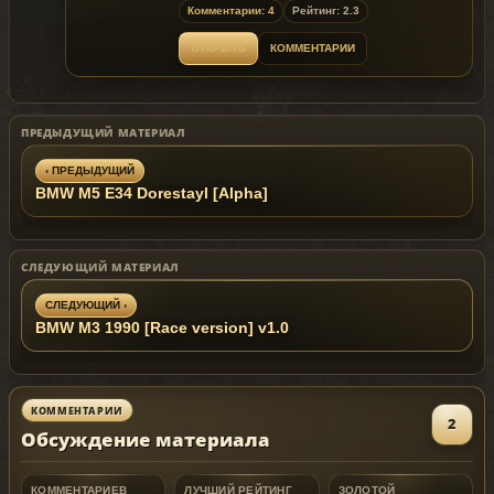
- custom rims;
Комментарии: 4
Рейтинг: 2.3
- suicide doors.
Replaces: any car
ОТКРЫТЬ
КОММЕНТАРИИ
ПРЕДЫДУЩИЙ МАТЕРИАЛ
‹ ПРЕДЫДУЩИЙ
BMW M5 E34 Dorestayl [Alpha]
СЛЕДУЮЩИЙ МАТЕРИАЛ
СЛЕДУЮЩИЙ ›
BMW M3 1990 [Race version] v1.0
КОММЕНТАРИИ
2
Обсуждение материала
КОММЕНТАРИЕВ
ЛУЧШИЙ РЕЙТИНГ
ЗОЛОТОЙ