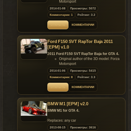
Motorsport
Converted to GTA4 by: Lord Neophyte
2014-01-08
Просмотры: 5072
Features:
Комментарии: 1
Рейтинг: 3.2
Model support all features of the game;
extra parts:
ОТКРЫТЬ
КОММЕНТАРИИ
headlights;
livery support.
Replaces: any car
Ford F150 SVT RapTor Baja 2011
[EPM] v1.0
2011 Ford F150 SVT RapTor Baja for GTA 4.
Original author of the 3D model: Forza
Motorsport
Converted to GTA4 by: Lord Neophyte
2014-01-06
Просмотры: 5415
Features:
Комментарии: 8
Рейтинг: 3.3
Model support all features of the game;
extra parts:
ОТКРЫТЬ
КОММЕНТАРИИ
1 - front EPM lights;
2 - top EPM lights;
3 - "rally cage";
BMW M1 [EPM] v2.0
4 - different back;
5 - UNSC 3D logo;
BMW M1 for GTA 4.
6 - FORD 3D logo;
- support livery;
Replaces: any car
- all other basic gta functions;
2013-08-15
Просмотры: 3616
- custom suspension;