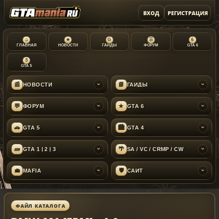
ВХОД
РЕГИСТРАЦИЯ
⌂
★
G
☰
6
ГЛАВНАЯ
НОВОСТИ
ГАЙДЫ
ФОРУМ
GTA 6
5
GTA 5
📰
📘
НОВОСТИ
ГАЙДЫ
›
›
💬
★
ФОРУМ
GTA 6
›
›
🚗
🏙
GTA 5
GTA 4
›
›
🧱
🌴
GTA 1 | 2 | 3
SA / VC / CRMP / CW
›
›
💼
🛡
MAFIA
САЙТ
›
›
ФАЙЛ КАТАЛОГА