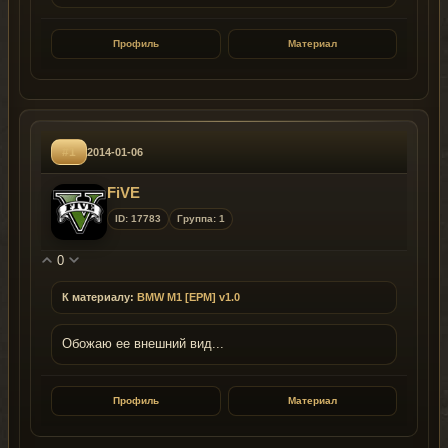
Профиль
Материал
#1
2014-01-06
FiVE
ID: 17783
Группа: 1
0
К материалу:
BMW M1 [EPM] v1.0
Обожаю ее внешний вид...
Профиль
Материал