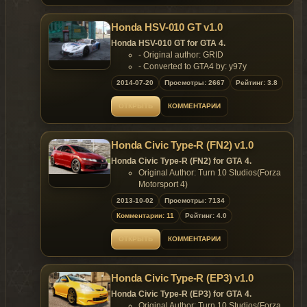
- color2 rims;
- color4 brake caliper;
Honda HSV-010 GT v1.0
- .wft 3.32mb;
- .wtd 3.37mb.
Honda HSV-010 GT for GTA 4.
Replaces: any car
- Original author: GRID
- Converted to GTA4 by: y97y
Features:
2014-07-20
Просмотры: 2667
Рейтинг: 3.8
- HQ Exterior and MQ Interior;
- Support paintjobs;
ОТКРЫТЬ
КОММЕНТАРИИ
- 1 paintjob;
- Template included;
- color1 body;
Honda Civic Type-R (FN2) v1.0
- color2 rims.
Replaces: any car
Honda Civic Type-R (FN2) for GTA 4.
Original Author: Turn 10 Studios(Forza
Motorsport 4)
Converted to GTA4 by: y97y
2013-10-02
Просмотры: 7134
Data Setting by: y97y
Комментарии: 11
Рейтинг: 4.0
Features:
HQ Exterior and MQ Interior;
ОТКРЫТЬ
КОММЕНТАРИИ
Support Paintjob;
template include;
- color 1:body;
Honda Civic Type-R (EP3) v1.0
- color 2:rim;
- .wft 3.43mb;
Honda Civic Type-R (EP3) for GTA 4.
- .wtd 1.55mb.
Original Author: Turn 10 Studios(Forza