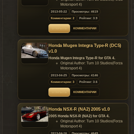
Replaces: any car
Motorsport 4)
Converted to GTA4 by: y97y
2013-05-22
Просмотры: 4619
Data Setting by: y97y
Комментарии: 2
Рейтинг: 3.9
Features of model:
HQ Exterior and HQ Interior;
ОТКРЫТЬ
КОММЕНТАРИИ
Support paintjob;
Template include;
color1: body;
Honda Mugen Integra Type-R (DC5)
color2: rims;
wft: 3.55mb;
v1.0
wtd: 1.29mb
Honda Mugen Integra Type-R for GTA 4.
Replaces: any car
Original Author: Turn 10 Studios(Forza
Motorsport 4)
Converted to GTA4 by: y97y
2013-04-25
Просмотры: 4146
Data Setting by: y97y
Комментарии: 3
Рейтинг: 3.6
Features of model:
HQ Exterior and HQ Interior;
ОТКРЫТЬ
КОММЕНТАРИИ
Support paintjob;
Template include;
color1: body;
Honda NSX-R (NA2) 2005 v1.0
color2: rims;
wft: 3.441mb;
2005 Honda NSX-R (NA2) for GTA 4.
wtd: 1.256mb
Original Author: Turn 10 Studios(Forza
Replaces: any car
Motorsport 4)
Converted to GTA4 by: y97y
2013-04-16
Просмотры: 4649