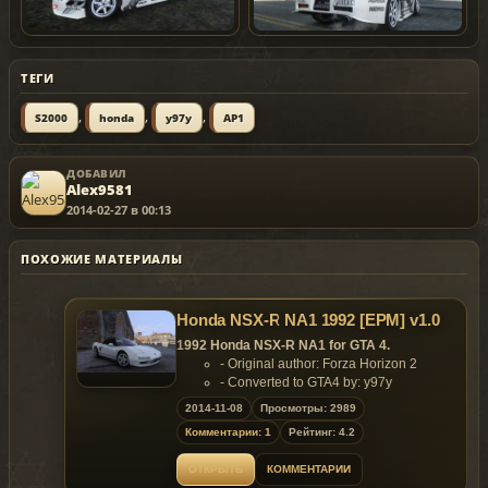
ТЕГИ
,
,
,
S2000
honda
y97y
AP1
ДОБАВИЛ
Alex9581
2014-02-27 в 00:13
ПОХОЖИЕ МАТЕРИАЛЫ
Honda NSX-R NA1 1992 [EPM] v1.0
1992 Honda NSX-R NA1 for GTA 4.
- Original author: Forza Horizon 2
- Converted to GTA4 by: y97y
Features:
2014-11-08
Просмотры: 2989
- HQ Exterior and HQ Interior;
Комментарии: 1
Рейтинг: 4.2
- Support paintjobs;
- Template included;
ОТКРЫТЬ
КОММЕНТАРИИ
- color1 body;