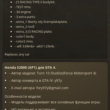
- J'S RACING TYPE-S bodykit;
- TE37 rims;
- 3d engine;
- 3 extra parts;
- extra_1 liberty city licensplateplate;
- extra_2 roof;
- extra_3 J'S RACING plate;
- color1 body;
- color2 rims;
- .wft 3.69mb/- .wtd 1.23mb.
Replaces: any car
Honda S2000 (AP1) для GTA 4.
- Автор модели: Turn 10 Studios(Forza Motorsport 4)
- Автор конверта в GTA IV: y97y
- E-mail автора: fory97y@gmail.com
Особенности модели:
- Модель поддерживает все основные функции игры;
- HQ интерьер и экстерьер;