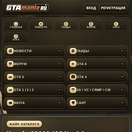
ВХОД
РЕГИСТРАЦИЯ
⌂
★
G
☰
6
ГЛАВНАЯ
НОВОСТИ
ГАЙДЫ
ФОРУМ
GTA 6
5
GTA 5
📰
📘
НОВОСТИ
ГАЙДЫ
›
›
💬
★
ФОРУМ
GTA 6
›
›
🚗
🏙
GTA 5
GTA 4
›
›
🧱
🌴
GTA 1 | 2 | 3
SA / VC / CRMP / CW
›
›
💼
🛡
MAFIA
САЙТ
›
›
ФАЙЛ КАТАЛОГА