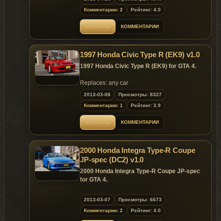
Data Setting by: y97y
Комментарии: 2
Рейтинг: 4.0
Features:
new reflection;
ОТКРЫТЬ
КОММЕНТАРИИ
HQ Exterior and MQ Interior;
Support Paintjob;
template include.
1997 Honda Civic Type R (EK9) v1.0
Replaces: any car
1997 Honda Civic Type R (EK9) for GTA 4.
Replaces: any car
2013-03-08
Просмотры: 8327
Комментарии: 1
Рейтинг: 3.9
ОТКРЫТЬ
КОММЕНТАРИИ
2000 Honda Integra Type-R Coupe
JP-spec (DC2) v1.0
2000 Honda Integra Type-R Coupe JP-spec
for GTA 4.
Replaces: any car
2013-03-07
Просмотры: 6673
Комментарии: 2
Рейтинг: 4.0