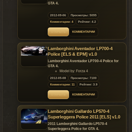
GTA 4.
Replaces: any car
2012-09-06
Просмотры: 5095
Комментарии: 4
Рейтинг: 4.2
ОТКРЫТЬ
КОММЕНТАРИИ
Lamborghini Aventador LP700-4
Police [ELS & EPM] v1.0
Lamborghini Aventador LP700-4 Police for
GTA 4.
Model by: Forza 4
Edit & convert: DanteUniversal
2012-05-08
Просмотры: 7100
Settings by: Kubo from (GTA-Expert.it)
Комментарии: 11
Рейтинг: 3.9
Replaces: any car
ОТКРЫТЬ
КОММЕНТАРИИ
Lamborghini Gallardo LP570-4
Superleggera Police 2011 [ELS] v1.0
2011 Lamborghini Gallardo LP570-4
Superleggera Police for GTA 4.