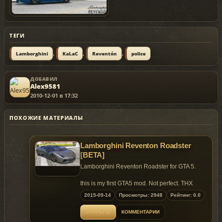
ТЕГИ
,
,
,
Lamborghini
KaLaC
Reventón
police
ДОБАВИЛ
Alex9581
2010-12-01 в 17:32
ПОХОЖИЕ МАТЕРИАЛЫ
Lamborghini Reventon Roadster
[BETA]
Lamborghini Reventon Roadster for GTA 5.
this is my first GTA5 mod. Not perfect. THX
2015-09-14
Просмотры: 2948
Рейтинг: 0.0
[YCA Modder Group]
ОТКРЫТЬ
КОММЕНТАРИИ