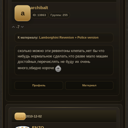
archibalt
a
ID: 13863
Группа: 255
-7
К материалу:
Lamborghini Reventon + Police version
сколько можно эти ревентоны клепать,нет бы что
нибудь нормальное сделать,что разве мало машин
достойных,перечислять не буду их очень
много,обидно короче
Профиль
Материал
#14
2010-12-02
-ENZO-