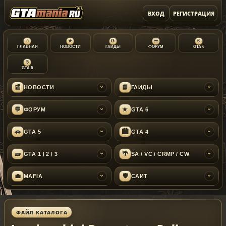
ВХОД
РЕГИСТРАЦИЯ
⌂
★
G
☰
6
ГЛАВНАЯ
НОВОСТИ
ГАЙДЫ
ФОРУМ
GTA 6
5
GTA 5
📰
📘
НОВОСТИ
ГАЙДЫ
›
›
💬
★
ФОРУМ
GTA 6
›
›
🚗
🏙
GTA 5
GTA 4
›
›
🧱
🌴
GTA 1 | 2 | 3
SA / VC / CRMP / CW
›
›
💼
🛡
MAFIA
САЙТ
›
›
ФАЙЛ КАТАЛОГА