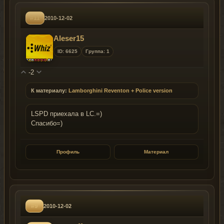
#11
2010-12-02
Aleser15
ID: 6625
Группа: 1
-2
К материалу:
Lamborghini Reventon + Police version
LSPD приехала в LC.=)
Спасибо=)
Профиль
Материал
#9
2010-12-02