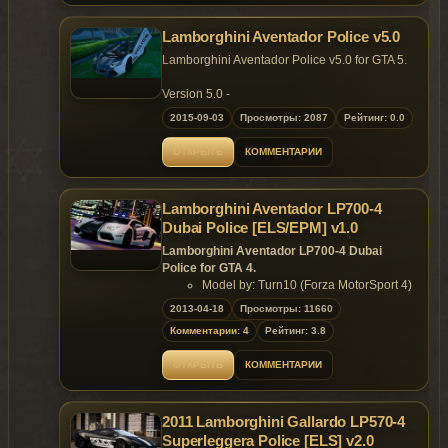
Lamborghini Aventador Police v5.0
Lamborghini Aventador Police v5.0 for GTA 5.
Version 5.0 -
Reworked(No more bugs!).
2015-09-03
Просмотры: 2087
Рейтинг: 0.0
Fully tunable(Thanks to YCA-RE).
ОТКРЫТЬ
КОММЕНТАРИИ
Features -
Fully tunable(Spoilers,skrits,etc).
Speedometer working.
Lamborghini Aventador LP700-4
Camera pov match.
Dubai Police [ELS/EPM] v1.0
Steering match to hands.
No collision problems.
Lamborghini Aventador LP700-4 Dubai
Lightbar working.
Police for GTA 4.
Lights correctly placed.
Model by: Turn10 (Forza MotorSport 4)
No problems with the light tint.
Edited & Converted by DanteUniversal
2013-04-18
Просмотры: 11660
Mirrors have full reflection.
Handling by Kubo from GTA-Expert.it
Comfortable with the latest version of lspdfr.
Комментарии: 4
Рейтинг: 3.8
Features of model:
Compatible with Emergency Lighting
Installation Instruction -
ОТКРЫТЬ
КОММЕНТАРИИ
System [ELS] v5 or v6;
1.Open Open IV.
Compatible with Extra Parts Moving
2.Turn on "Edit mode"
Mod [EPM] v1.5 or v1.6.
3.Put the file "carvariations" into
2011 Lamborghini Gallardo LP570-4
Replaces: any police car
update/x64/dlcpacks/mpchristmas2/dlc/common/date
Superleggera Police [ELS] v2.0