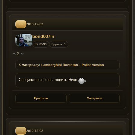
#8
2010-12-02
bond007in
ID: 8533
Группа: 1
2
К материалу:
Lamborghini Reventon + Police version
Специальные копы ловить Нико
Профиль
Материал
#4
2010-12-02