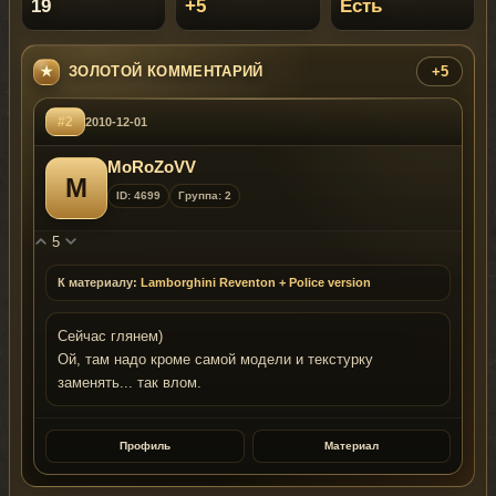
19
+5
Есть
ЗОЛОТОЙ КОММЕНТАРИЙ
+5
#2
2010-12-01
MoRoZoVV
M
ID: 4699
Группа: 2
5
К материалу:
Lamborghini Reventon + Police version
Сейчас глянем)
Ой, там надо кроме самой модели и текстурку
заменять... так влом.
Профиль
Материал