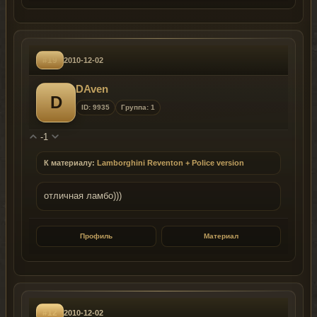
#19
2010-12-02
DAven
D
ID: 9935
Группа: 1
-1
К материалу:
Lamborghini Reventon + Police version
отличная ламбо)))
Профиль
Материал
#12
2010-12-02