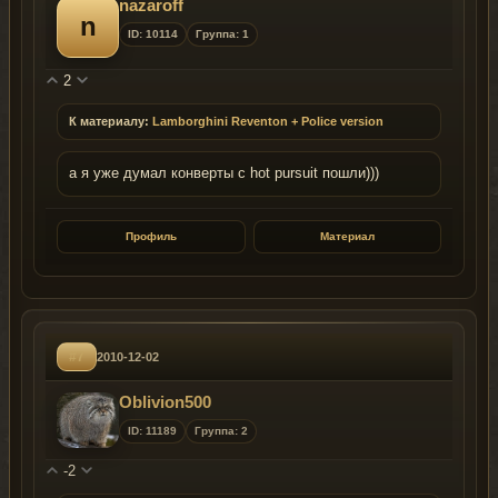
nazaroff
n
ID: 10114
Группа: 1
2
К материалу:
Lamborghini Reventon + Police version
а я уже думал конверты с hot pursuit пошли)))
Профиль
Материал
#7
2010-12-02
Oblivion500
ID: 11189
Группа: 2
-2