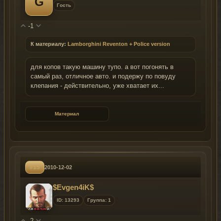
G
Гость
-1
К материалу:
Lamborghini Reventon + Police version
для копов такую машину тупо. а вот погонять в
самый раз, отличное авто. и подержу по повуду
клепания - действительно, уже хватает их...
Материал
#15
2010-12-02
$Evgen4iK$
ID: 13293
Группа: 1
-2