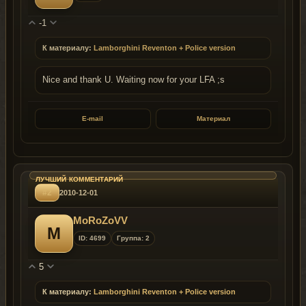
-1
К материалу:
Lamborghini Reventon + Police version
Nice and thank U. Waiting now for your LFA ;s
E-mail
Материал
#2
2010-12-01
MoRoZoVV
M
ID: 4699
Группа: 2
5
К материалу:
Lamborghini Reventon + Police version