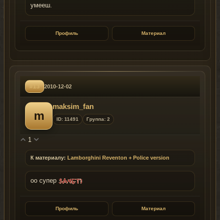
умееш.
Профиль
Материал
#13
2010-12-02
maksim_fan
m
ID: 11491
Группа: 2
1
К материалу:
Lamborghini Reventon + Police version
оо супер
Профиль
Материал