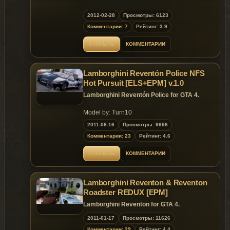
Replaces: any car
2012-02-28
Просмотры: 6123
Комментарии: 7
Рейтинг: 3.9
ОТКРЫТЬ
КОММЕНТАРИИ
Lamborghini Reventón Police NFS
Hot Pursuit [ELS+EPM] v.1.0
Lamborghini Reventón Police for GTA 4.
Model by: Turn10
Lightbar by: Electronic Arts
2011-06-16
Просмотры: 9696
Edited & Converted by: DanteUniversal
Комментарии: 23
Рейтинг: 4.6
Compatible with Emergency Lighting System
[ELS] v6
ОТКРЫТЬ
КОММЕНТАРИИ
Is possible to use Extra Parts Moving Mod
[EPM] v1.4
Lamborghini Reventon & Reventon
Roadster REDUX [EPM]
Lamborghini Reventon for GTA 4.
2011-01-17
Просмотры: 11626
Комментарии: 29
Рейтинг: 4.4