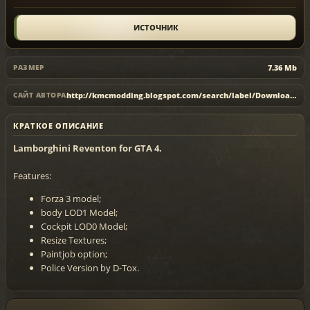
ИСТОЧНИК
7.36 Mb
РАЗМЕР
http://kmcmodding.blogspot.com/search/label/Downloads
САЙТ АВТОРА
КРАТКОЕ ОПИСАНИЕ
Lamborghini Reventon for GTA 4.
Features:
Forza 3 model;
body LOD1 Model;
Cockpit LOD0 Model;
Resize Textures;
Paintjob option;
Police Version by D-Tox.