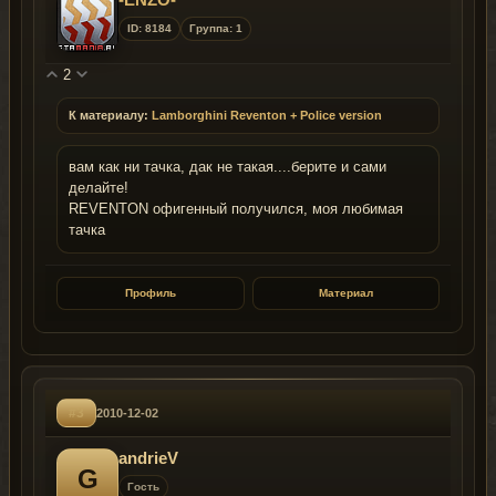
ID: 8184
Группа: 1
2
К материалу:
Lamborghini Reventon + Police version
вам как ни тачка, дак не такая....берите и сами
делайте!
REVENTON офигенный получился, моя любимая
тачка
Профиль
Материал
#3
2010-12-02
andrieV
G
Гость