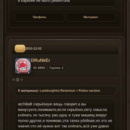
в карбоне не было ревентона
Профиль
Материал
#6
2010-12-02
DRuNkEr
ID: 8809
Группа: 1
0
К материалу:
Lamborghini Reventon + Police version
archibalt серьёзную вещь говорит,а вы
минусуете,понимаете,если серьёзно,нету смысла
клёпать по тысячу раз,одну и туже машину,вокруг
полно других,я понимаю,эта тачка убойная,но это не
значит,что её нужно вот так клёпать,всё уже давно