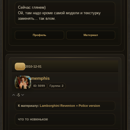
Сейчас глянем)
Ой, там надо кроме самой модели и текстурку
заменять... так влом.
Профиль
Материал
#1
2010-12-01
memphis
ID: 5099
Группа: 2
-5
К материалу:
Lamborghini Reventon + Police version
что то новенькое