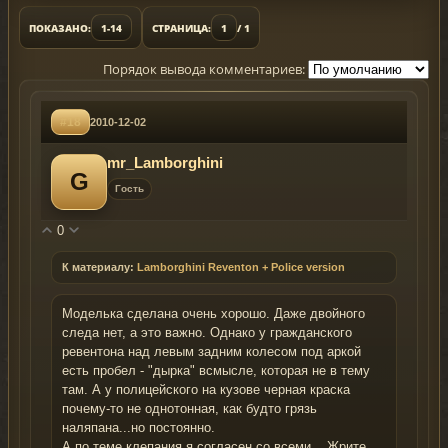
ПОКАЗАНО:
1-14
СТРАНИЦА:
1
/ 1
Порядок вывода комментариев:
#18
2010-12-02
mr_Lamborghini
G
Гость
0
К материалу:
Lamborghini Reventon + Police version
Моделька сделана очень хорошо. Даже двойного
следа нет, а это важно. Однако у гражданского
ревентона над левым задним колесом под аркой
есть пробел - "дырка" всмысле, которая не в тему
там. А у полицейского на кузове черная краска
почему-то не однотонная, как будто грязь
наляпана...но постоянно.
А по теме клепания я согласен со всеми... Жрите,